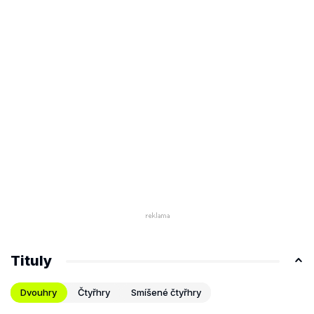
Tituly
Dvouhry
Čtyřhry
Smíšené čtyřhry