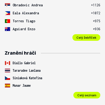
Obradovic Andrea
+1126
Eala Alexandra
+1072
Torres Tiago
+975
Aguiard Enzo
+936
Celý žebříček
Zranění hráči
Diallo Gabriel
Tararudee Lanlana
Siniaková Kateřina
Munar Jaume
Celý seznam