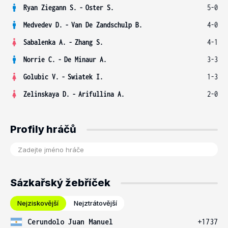
Ryan Ziegann S.
-
Oster S.
5-0
Medvedev D.
-
Van De Zandschulp B.
4-0
Sabalenka A.
-
Zhang S.
4-1
Norrie C.
-
De Minaur A.
3-3
Golubic V.
-
Swiatek I.
1-3
Zelinskaya D.
-
Arifullina A.
2-0
Profily hráčů
Sázkařský žebříček
Nejziskovější
Nejztrátovější
Cerundolo Juan Manuel
+1737