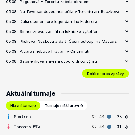
05.08.
Pegulaová v Torontu začala obratem
05.08.
Na Townsendovou nestačila v Torontu ani Bouzková
05.08.
Další ocenění pro legendárního Federera
05.08.
Sinner znovu zamířil na lékařské vyšetření
05.08.
Plíšková, Nosková a další Češi nastoupí na Masters
05.08.
Alcaraz nebude hrát ani v Cincinnati
05.08.
Sabalenková slaví na úvod klidnou výhru
Další expres zprávy
Aktuální turnaje
Hlavní turnaje
Turnaje nižší úrovně
Montreal
$9.4M
28
Toronto WTA
$7.4M
31