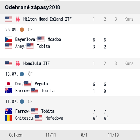
Odehrané zápasy
2018
Hilton Head Island ITF
1
2
3
Kurs
25.09.
OF
Bayerlova
/
Mcadoo
6
6
Aney
/
Tobita
3
2
Honolulu ITF
1
2
3
Kurs
13.07.
ČF
Doi
/
Pegula
6
6
Farrow
/
Tobita
1
0
11.07.
OF
Farrow
/
Tobita
7
7
3
5
Ghitescu
/
Nefedova
6
6
Celkem
11/11
0/1
11/10