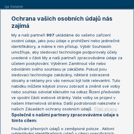
Iga Swiatek
Marie Bouzková
Ochrana vašich osobních údajů nás
Žebříčky
Kalendář turnajů
zajímá
My a naši partneři
997
ukládáme do vašeho zařízení
Žebříček ATP (muži)
Australian Open
osobní údaje, jako jsou údaje o prohlížení nebo jedinečné
Žebříček WTA (ženy)
French Open
identifikátory, a máme k nim přístup. Výběr Souhlasím
umožňuje, aby sledovací technologie podporovaly účely
Sázkařský žebříček
Wimbledon
uvedené v části My a naši partneři zpracováváme údaje za
US Open
účelem poskytování. Výběrem Zamítnout vše nebo
odvoláním svého souhlasu je zakážete. Pokud jsou
Turnaj mistrů
sledovací technologie zakázány, některé zobrazené
Turnaj mistryň
obsahy a reklamy pro vás nemusí být tolik relevantní. Tuto
Aktualní trendy
nabídku můžete kdykoli znovu zobrazit a změnit své volby
nebo souhlas odvolat kliknutím na odkaz Řízení předvoleb
ve spodní části webové stránky. Vaše volby se projeví v
Fotbalové přestupy
našem Internetová stránka. Další podrobnosti naleznete v
Livesport Daily
našich Zásadách ochrany osobních údajů.
Třetí strany
Společně s našimi partnery zpracováváme údaje s
LS Prague Open
tímto cílem:
Používání přesných údajů o zeměpisné poloze . Aktivní
vyhledávání identifikačních údajů v rámci specifických