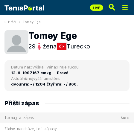
Hráči
Tomey Ege
Tomey Ege
29
žena
Turecko
Datum nar.:
Výška:
Váha:
Hraje rukou:
12. 6. 1997
167 cm
kg
Pravá
Aktuální/nejvyšší umístění:
dvouhra: - / 1204.
čtyřhra: - / 866.
Příští zápas
Turnaj a zápas
Kurs
Žádné nadcházející zápasy.