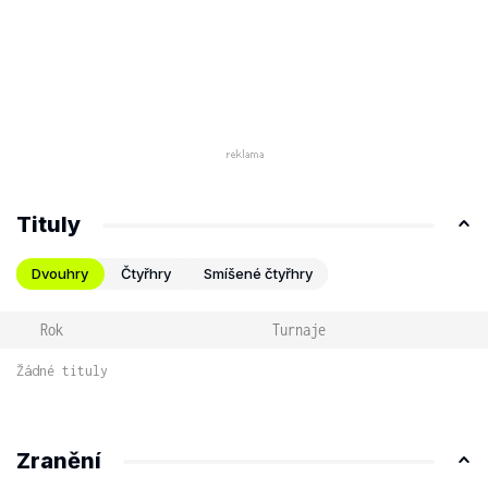
Tituly
Dvouhry
Čtyřhry
Smíšené čtyřhry
Rok
Turnaje
Žádné tituly
Zranění