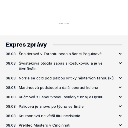
Expres zprávy
08.08.
Šnajderová v Torontu nedala šanci Pegulaové
08.08.
Šwiateková otočila zápas s Kosťukovou a je ve
čtvrtfinále
08.08.
Norrie se ocitl pod palbou kritiky některých fanoušků
08.08.
Martincová podstoupila další operaci kolena
08.08.
Kučmová s Laboutkovou ovládly turnaj v Lipsku
08.08.
Palicová je znovu po týdnu ve finále!
08.08.
Knutsonová největší titul nezískala
08.08.
Přehled Masters v Cincinnati