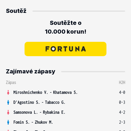
Soutěž
Soutěžte o
10.000 korun!
Zajímavé zápasy
Zápas
H2H
Miroshnichenko V.
-
Khatamova S.
4-0
D'Agostino S.
-
Tabacco G.
0-3
Samsonova L.
-
Rybakina E.
4-2
Fomin S.
-
Zhukov M.
2-3