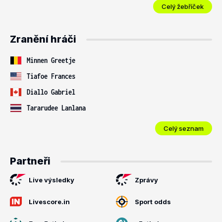
Celý žebříček
Zranění hráči
Minnen Greetje
Tiafoe Frances
Diallo Gabriel
Tararudee Lanlana
Celý seznam
Partneři
Live výsledky
Zprávy
Livescore.in
Sport odds