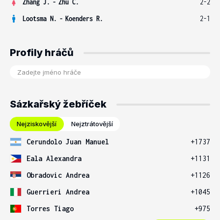
Zhang J.
-
Zhu C.
2-2
Lootsma N.
-
Koenders R.
2-1
Profily hráčů
Sázkařský žebříček
Nejziskovější
Nejztrátovější
Cerundolo Juan Manuel
+1737
Eala Alexandra
+1131
Obradovic Andrea
+1126
Guerrieri Andrea
+1045
Torres Tiago
+975