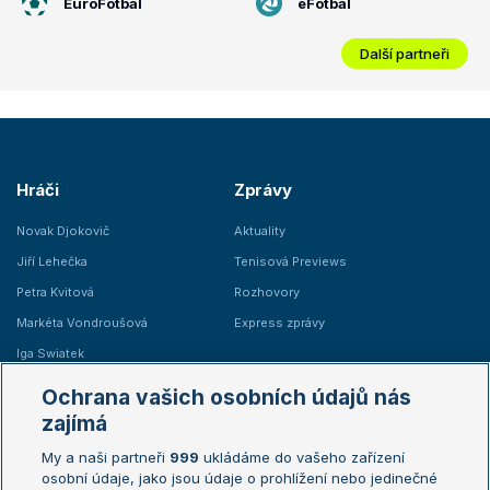
EuroFotbal
eFotbal
Další partneři
Hráči
Zprávy
Novak Djokovič
Aktuality
Jiří Lehečka
Tenisová Previews
Petra Kvitová
Rozhovory
Markéta Vondroušová
Express zprávy
Iga Swiatek
Marie Bouzková
Ochrana vašich osobních údajů nás
Žebříčky
Kalendář turnajů
zajímá
My a naši partneři
999
ukládáme do vašeho zařízení
Žebříček ATP (muži)
Australian Open
osobní údaje, jako jsou údaje o prohlížení nebo jedinečné
Žebříček WTA (ženy)
French Open