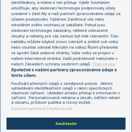
identifikátory, a máme k nim přístup. Výběr Souhlasím
umožňuje, aby sledovací technologie podporovaly účely
Sázkařský žebříček
Wimbledon
uvedené v části My a naši partneři zpracováváme údaje za
US Open
účelem poskytování. Výběrem Zamítnout vše nebo
odvoláním svého souhlasu je zakážete. Pokud jsou
Turnaj mistrů
sledovací technologie zakázány, některé zobrazené
Turnaj mistryň
obsahy a reklamy pro vás nemusí být tolik relevantní. Tuto
Aktualní trendy
nabídku můžete kdykoli znovu zobrazit a změnit své volby
nebo souhlas odvolat kliknutím na odkaz Řízení předvoleb
ve spodní části webové stránky. Vaše volby se projeví v
Fotbalové přestupy
našem Internetová stránka. Další podrobnosti naleznete v
Livesport Daily
našich Zásadách ochrany osobních údajů.
Třetí strany
Společně s našimi partnery zpracováváme údaje s
LS Prague Open
tímto cílem:
Používání přesných údajů o zeměpisné poloze . Aktivní
vyhledávání identifikačních údajů v rámci specifických
vlastností zařízení . Ukládání a/nebo přístup k informacím v
Podmínky užití
Nastavení soukromí
zařízení . Personalizovaná reklama a obsah, měření reklam
GDPR a žurnalistika
Reklama
a obsahu, průzkum publika a rozvoj služeb .
Informace o zpracování osobních
Kontakt
Seznam partnerů (dodavatelů)
údajů
Tiráž
Souhlasím
Copyright © 2008-2026 TenisPortal.cz. Využíváme zpravodajství ČTK.