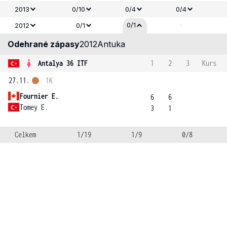
2013
0/10
0/4
0/4
-
0/1
2012
0/1
Odehrané zápasy
2012
Antuka
Antalya 36 ITF
1
2
3
Kurs
27.11.
1K
Fournier E.
6
6
Tomey E.
3
1
Celkem
1/19
1/9
0/8