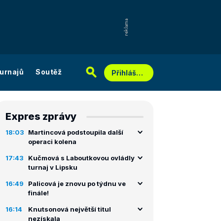
urnajů
Soutěž
Přihlášení
Expres zprávy
18:03
Martincová podstoupila další
operaci kolena
17:43
Kučmová s Laboutkovou ovládly
turnaj v Lipsku
16:49
Palicová je znovu po týdnu ve
finále!
16:14
Knutsonová největší titul
nezískala