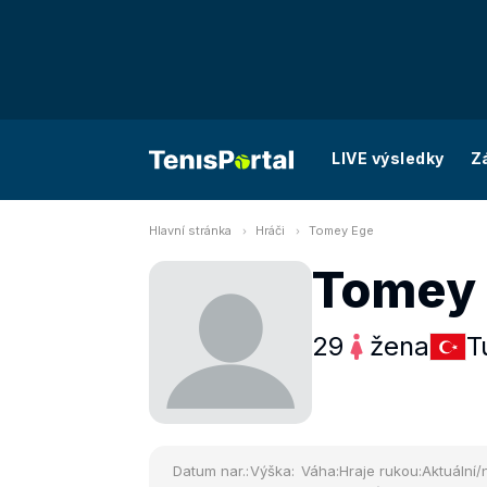
LIVE výsledky
Z
Hlavní stránka
Hráči
Tomey Ege
Tomey
29
žena
T
Datum nar.:
Výška:
Váha:
Hraje rukou:
Aktuální/