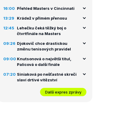
16:00
Přehled Masters v Cincinnati
13:29
Krádež v přímém přenosu
12:45
Lehečku čeká těžký boj o
čtvrtfinále na Masters
09:26
Djokovič chce drastickou
změnu tenisových pravidel
09:00
Knutsonová o největší titul,
Palicová o další finále
07:20
Siniaková po nešťastné skreči
slaví drtivé vítězství
Další expres zprávy