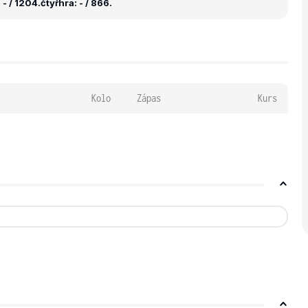
- / 1204.
čtyřhra: - / 866.
Kolo
Zápas
Kurs