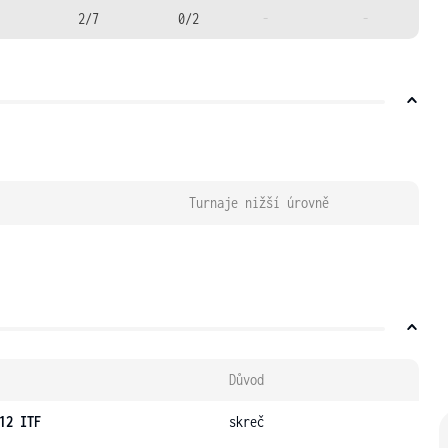
2/7
0/2
-
-
Turnaje nižší úrovně
Důvod
12 ITF
skreč