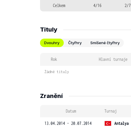
Celkem
4/16
2/7
Tituly
Dvouhry
Čtyřhry
Smíšené čtyřhry
Rok
Hlavní turnaje
Žádné tituly
Zranění
Datum
Turnaj
13.04.2014 - 20.07.2014
Antalya 