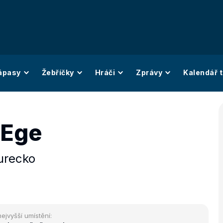
ápasy
Žebříčky
Hráči
Zprávy
Kalendář t
 Ege
urecko
nejvyšší umístění: