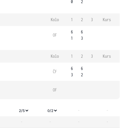
0
2
Kolo
1
2
3
Kurs
6
6
OF
1
3
Kolo
1
2
3
Kurs
6
6
ČF
3
2
OF
-
-
2/5
0/2
-
-
-
-