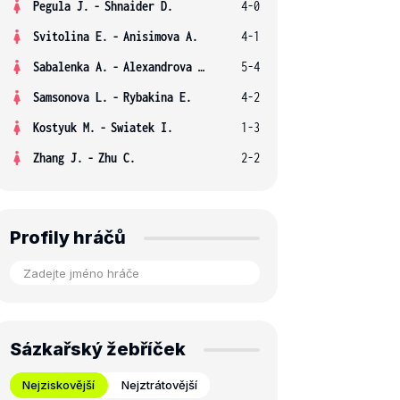
Pegula J.
-
Shnaider D.
4-0
Svitolina E.
-
Anisimova A.
4-1
Sabalenka A.
-
Alexandrova E.
5-4
Samsonova L.
-
Rybakina E.
4-2
Kostyuk M.
-
Swiatek I.
1-3
Zhang J.
-
Zhu C.
2-2
Profily hráčů
Sázkařský žebříček
Nejziskovější
Nejztrátovější