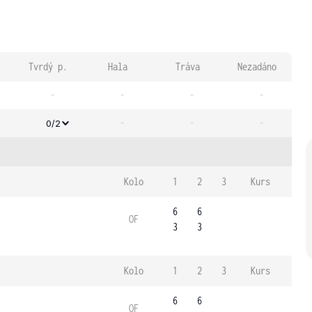
Tvrdý p.
Hala
Tráva
Nezadáno
-
-
-
-
-
-
-
0/2
Kolo
1
2
3
Kurs
6
6
OF
3
3
Kolo
1
2
3
Kurs
6
6
OF