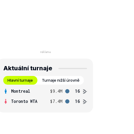
Aktuální turnaje
Hlavní turnaje
Turnaje nižší úrovně
Montreal
$9.4M
16
Toronto WTA
$7.4M
16