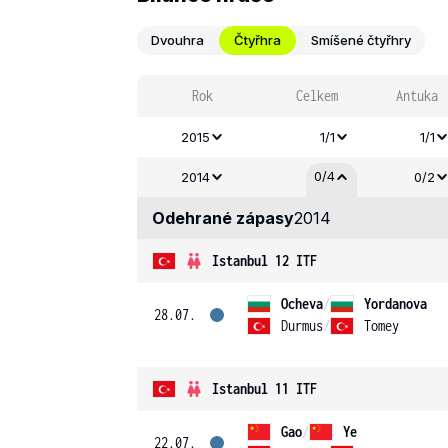
Dvouhra
Čtyřhra
Smíšené čtyřhry
Rok
Celkem
Antuka
2015
1/1
1/1
0/4
2014
0/2
Odehrané zápasy
2014
Istanbul 12 ITF
Ocheva
/
Yordanova
28.07.
Durmus
/
Tomey
Istanbul 11 ITF
Gao
/
Ye
22.07.