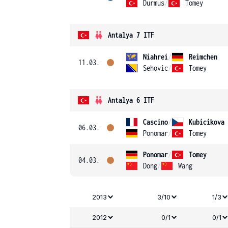
Durmus
/
Tomey
Antalya 7 ITF
Niahrei
/
Reimchen
11.03.
Sehovic
/
Tomey
Antalya 6 ITF
Cascino
/
Kubicikova
06.03.
Ponomar
/
Tomey
Ponomar
/
Tomey
04.03.
Dong
/
Wang
2013
3/10
1/3
2012
0/1
0/1