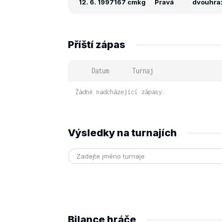
12. 6. 1997
167 cm
kg
Pravá
dvouhra: 
Příští zápas
Datum
Turnaj
Žádné nadcházející zápasy.
Výsledky na turnajích
Bilance hráče