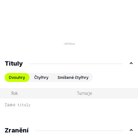
Tituly
Dvouhry
Čtyřhry
Smíšené čtyřhry
Rok
Turnaje
Žádné tituly
Zranění