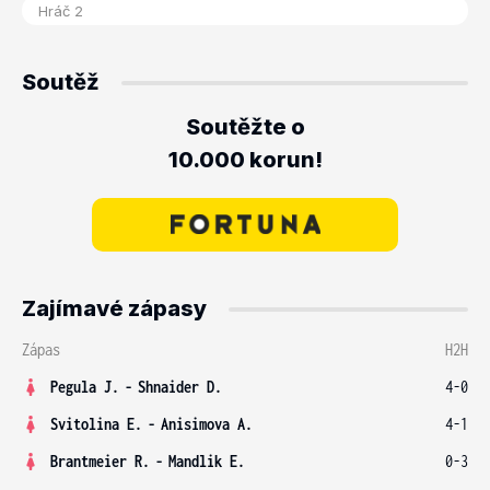
Soutěž
Soutěžte o
10.000 korun!
Zajímavé zápasy
Zápas
H2H
Pegula J.
-
Shnaider D.
4-0
Svitolina E.
-
Anisimova A.
4-1
Brantmeier R.
-
Mandlik E.
0-3