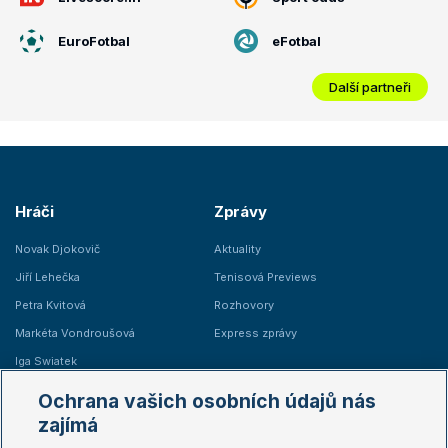
EuroFotbal
eFotbal
Další partneři
Hráči
Zprávy
Novak Djokovič
Aktuality
Jiří Lehečka
Tenisová Previews
Petra Kvitová
Rozhovory
Markéta Vondroušová
Express zprávy
Iga Swiatek
Marie Bouzková
Ochrana vašich osobních údajů nás
Žebříčky
Kalendář turnajů
zajímá