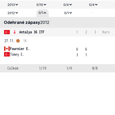
2013
0/10
0/4
0/4
-
0/1
2012
0/1
Odehrané zápasy
2012
Antalya 36 ITF
1
2
3
Kurs
27.11.
1K
Fournier E.
6
6
Tomey E.
3
1
Celkem
1/19
1/9
0/8