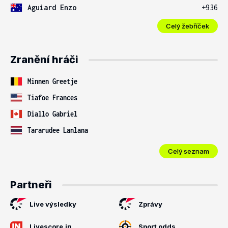
Aguiard Enzo
+936
Celý žebříček
Zranění hráči
Minnen Greetje
Tiafoe Frances
Diallo Gabriel
Tararudee Lanlana
Celý seznam
Partneři
Live výsledky
Zprávy
Livescore.in
Sport odds