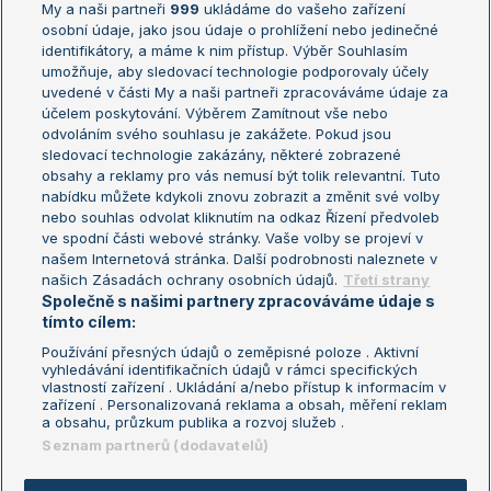
My a naši partneři
999
ukládáme do vašeho zařízení
Žebříček ATP (muži)
Australian Open
osobní údaje, jako jsou údaje o prohlížení nebo jedinečné
Žebříček WTA (ženy)
French Open
identifikátory, a máme k nim přístup. Výběr Souhlasím
umožňuje, aby sledovací technologie podporovaly účely
Sázkařský žebříček
Wimbledon
uvedené v části My a naši partneři zpracováváme údaje za
US Open
účelem poskytování. Výběrem Zamítnout vše nebo
odvoláním svého souhlasu je zakážete. Pokud jsou
Turnaj mistrů
sledovací technologie zakázány, některé zobrazené
Turnaj mistryň
obsahy a reklamy pro vás nemusí být tolik relevantní. Tuto
Aktualní trendy
nabídku můžete kdykoli znovu zobrazit a změnit své volby
nebo souhlas odvolat kliknutím na odkaz Řízení předvoleb
ve spodní části webové stránky. Vaše volby se projeví v
Fotbalové přestupy
našem Internetová stránka. Další podrobnosti naleznete v
Livesport Daily
našich Zásadách ochrany osobních údajů.
Třetí strany
Společně s našimi partnery zpracováváme údaje s
LS Prague Open
tímto cílem:
Používání přesných údajů o zeměpisné poloze . Aktivní
vyhledávání identifikačních údajů v rámci specifických
vlastností zařízení . Ukládání a/nebo přístup k informacím v
Podmínky užití
Nastavení soukromí
zařízení . Personalizovaná reklama a obsah, měření reklam
GDPR a žurnalistika
Reklama
a obsahu, průzkum publika a rozvoj služeb .
Informace o zpracování osobních
Kontakt
Seznam partnerů (dodavatelů)
údajů
Tiráž