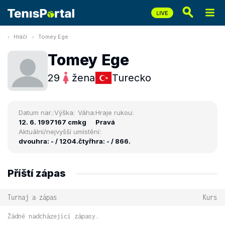
Hráči
Tomey Ege
Tomey Ege
29
žena
Turecko
Datum nar.:
Výška:
Váha:
Hraje rukou:
12. 6. 1997
167 cm
kg
Pravá
Aktuální/nejvyšší umístění:
dvouhra: - / 1204.
čtyřhra: - / 866.
Příští zápas
Turnaj a zápas
Kurs
Žádné nadcházející zápasy.