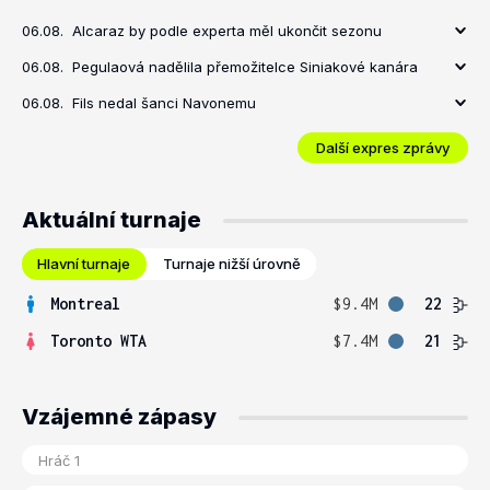
06.08.
Alcaraz by podle experta měl ukončit sezonu
06.08.
Pegulaová nadělila přemožitelce Siniakové kanára
06.08.
Fils nedal šanci Navonemu
Další expres zprávy
Aktuální turnaje
Hlavní turnaje
Turnaje nižší úrovně
Montreal
$9.4M
22
Toronto WTA
$7.4M
21
Vzájemné zápasy