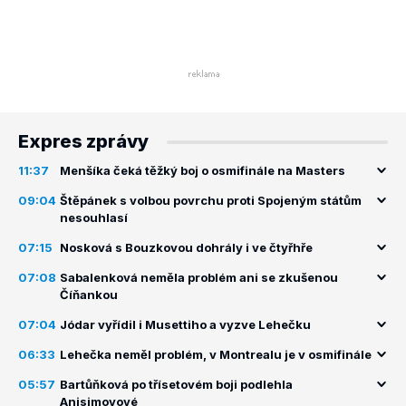
Expres zprávy
11:37
Menšíka čeká těžký boj o osmifinále na Masters
09:04
Štěpánek s volbou povrchu proti Spojeným státům
nesouhlasí
07:15
Nosková s Bouzkovou dohrály i ve čtyřhře
07:08
Sabalenková neměla problém ani se zkušenou
Číňankou
07:04
Jódar vyřídil i Musettiho a vyzve Lehečku
06:33
Lehečka neměl problém, v Montrealu je v osmifinále
05:57
Bartůňková po třísetovém boji podlehla
Anisimovové