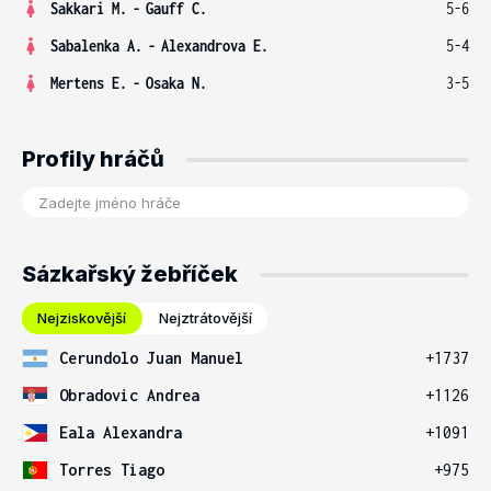
Sakkari M.
-
Gauff C.
5-6
Sabalenka A.
-
Alexandrova E.
5-4
Mertens E.
-
Osaka N.
3-5
Profily hráčů
Sázkařský žebříček
Nejziskovější
Nejztrátovější
Cerundolo Juan Manuel
+1737
Obradovic Andrea
+1126
Eala Alexandra
+1091
Torres Tiago
+975