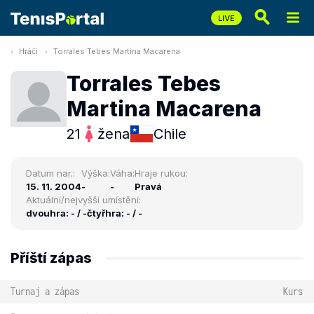
Hráči
Torrales Tebes Martina Macarena
Torrales Tebes
Martina Macarena
21
žena
Chile
Datum nar.:
Výška:
Váha:
Hraje rukou:
15. 11. 2004
-
-
Pravá
Aktuální/nejvyšší umístění:
dvouhra: - / -
čtyřhra: - / -
Příští zápas
Turnaj a zápas
Kurs