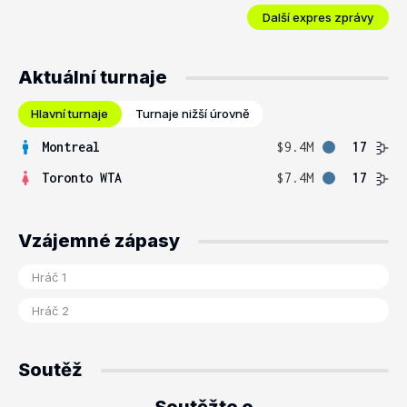
Další expres zprávy
Aktuální turnaje
Hlavní turnaje
Turnaje nižší úrovně
Montreal
$9.4M
17
Toronto WTA
$7.4M
17
Vzájemné zápasy
Soutěž