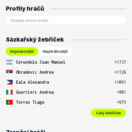
Profily hráčů
Sázkařský žebříček
Nejziskovější
Nejztrátovější
Cerundolo Juan Manuel
+1737
Obradovic Andrea
+1126
Eala Alexandra
+1091
Guerrieri Andrea
+981
Torres Tiago
+975
Celý žebříček