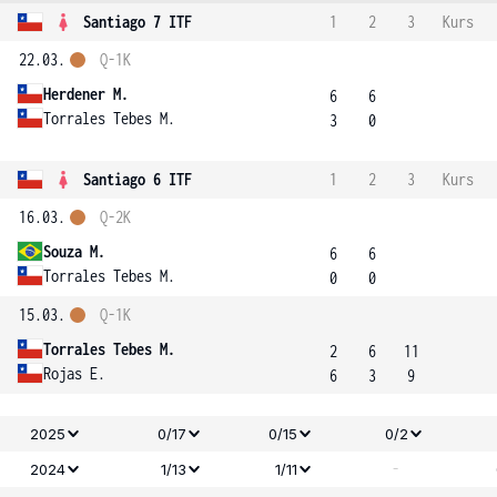
Santiago 7 ITF
1
2
3
Kurs
22.03.
Q-1K
Herdener M.
6
6
Torrales Tebes M.
3
0
Santiago 6 ITF
1
2
3
Kurs
16.03.
Q-2K
Souza M.
6
6
Torrales Tebes M.
0
0
15.03.
Q-1K
Torrales Tebes M.
2
6
11
Rojas E.
6
3
9
2025
0/17
0/15
0/2
-
2024
1/13
1/11