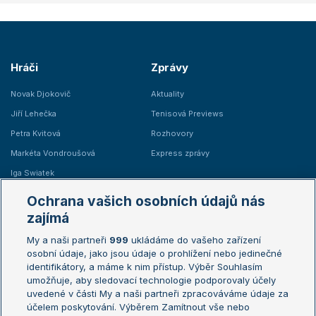
Hráči
Zprávy
Novak Djokovič
Aktuality
Jiří Lehečka
Tenisová Previews
Petra Kvitová
Rozhovory
Markéta Vondroušová
Express zprávy
Iga Swiatek
Marie Bouzková
Ochrana vašich osobních údajů nás
Žebříčky
Kalendář turnajů
zajímá
My a naši partneři
999
ukládáme do vašeho zařízení
Žebříček ATP (muži)
Australian Open
osobní údaje, jako jsou údaje o prohlížení nebo jedinečné
Žebříček WTA (ženy)
French Open
identifikátory, a máme k nim přístup. Výběr Souhlasím
umožňuje, aby sledovací technologie podporovaly účely
Sázkařský žebříček
Wimbledon
uvedené v části My a naši partneři zpracováváme údaje za
US Open
účelem poskytování. Výběrem Zamítnout vše nebo