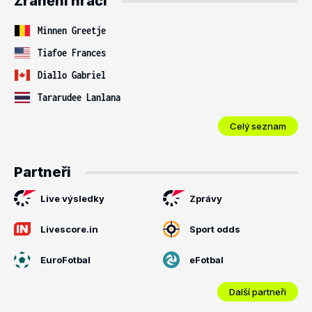
Zranění hráči
Minnen Greetje
Tiafoe Frances
Diallo Gabriel
Tararudee Lanlana
Celý seznam
Partneři
Live výsledky
Zprávy
Livescore.in
Sport odds
EuroFotbal
eFotbal
Další partneři