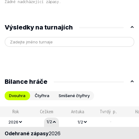
Žádné nadcházející zápasy.
Výsledky na turnajích
Bilance hráče
Dvouhra
Čtyřhra
Smíšené čtyřhry
Rok
Celkem
Antuka
Tvrdý p.
H
-
1/2
2026
1/2
Odehrané zápasy
2026