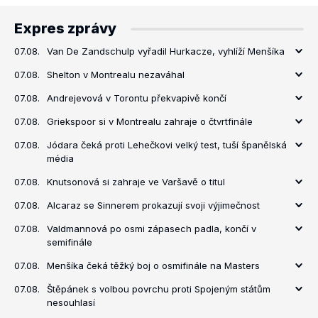
Expres zprávy
07.08.
Van De Zandschulp vyřadil Hurkacze, vyhlíží Menšíka
07.08.
Shelton v Montrealu nezaváhal
07.08.
Andrejevová v Torontu překvapivě končí
07.08.
Griekspoor si v Montrealu zahraje o čtvrtfinále
07.08.
Jódara čeká proti Lehečkovi velký test, tuší španělská
média
07.08.
Knutsonová si zahraje ve Varšavě o titul
07.08.
Alcaraz se Sinnerem prokazují svoji výjimečnost
07.08.
Valdmannová po osmi zápasech padla, končí v
semifinále
07.08.
Menšíka čeká těžký boj o osmifinále na Masters
07.08.
Štěpánek s volbou povrchu proti Spojeným státům
nesouhlasí