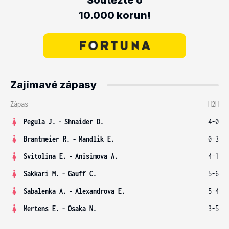
Soutěžte o
10.000 korun!
Zajímavé zápasy
Zápas
H2H
Pegula J.
-
Shnaider D.
4-0
Brantmeier R.
-
Mandlik E.
0-3
Svitolina E.
-
Anisimova A.
4-1
Sakkari M.
-
Gauff C.
5-6
Sabalenka A.
-
Alexandrova E.
5-4
Mertens E.
-
Osaka N.
3-5