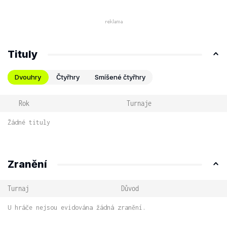
Tituly
Dvouhry
Čtyřhry
Smíšené čtyřhry
Rok
Turnaje
Žádné tituly
Zranění
Turnaj
Důvod
U hráče nejsou evidována žádná zranění.