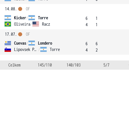
14.08.
OF
Kicker
/
Torre
6
1
Oliveira
/
Racz
4
1
17.07.
OF
Cuevas
/
Londero
6
6
Lipovsek Puches
/
Torre
4
2
Celkem
145/110
140/103
5/7