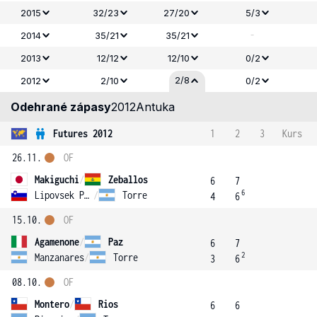
2015
32/23
27/20
5/3
-
2014
35/21
35/21
2013
12/12
12/10
0/2
2/8
2012
2/10
0/2
Odehrané zápasy
2012
Antuka
Futures 2012
1
2
3
Kurs
26.11.
OF
Makiguchi
/
Zeballos
6
7
6
Lipovsek Puches
/
Torre
4
6
15.10.
OF
Agamenone
/
Paz
6
7
2
Manzanares
/
Torre
3
6
08.10.
OF
Montero
/
Rios
6
6