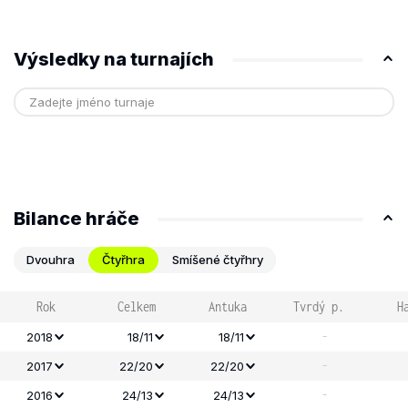
Výsledky na turnajích
Bilance hráče
Dvouhra
Čtyřhra
Smíšené čtyřhry
Rok
Celkem
Antuka
Tvrdý p.
H
-
2018
18/11
18/11
-
2017
22/20
22/20
-
2016
24/13
24/13