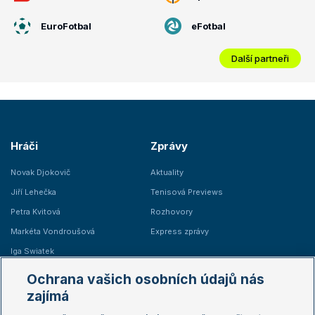
EuroFotbal
eFotbal
Další partneři
Hráči
Zprávy
Novak Djokovič
Aktuality
Jiří Lehečka
Tenisová Previews
Petra Kvitová
Rozhovory
Markéta Vondroušová
Express zprávy
Iga Swiatek
Marie Bouzková
Ochrana vašich osobních údajů nás
Žebříčky
Kalendář turnajů
zajímá