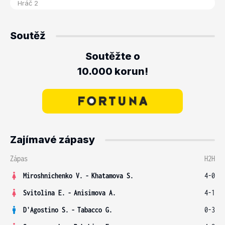
Soutěž
Soutěžte o
10.000 korun!
Zajímavé zápasy
Zápas
H2H
Miroshnichenko V.
-
Khatamova S.
4-0
Svitolina E.
-
Anisimova A.
4-1
D'Agostino S.
-
Tabacco G.
0-3