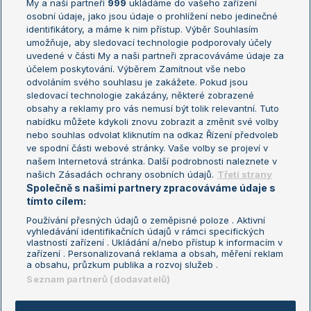
My a naši partneři
999
ukládáme do vašeho zařízení
Žebříček ATP (muži)
Australian Open
osobní údaje, jako jsou údaje o prohlížení nebo jedinečné
Žebříček WTA (ženy)
French Open
identifikátory, a máme k nim přístup. Výběr Souhlasím
umožňuje, aby sledovací technologie podporovaly účely
Sázkařský žebříček
Wimbledon
uvedené v části My a naši partneři zpracováváme údaje za
US Open
účelem poskytování. Výběrem Zamítnout vše nebo
odvoláním svého souhlasu je zakážete. Pokud jsou
Turnaj mistrů
sledovací technologie zakázány, některé zobrazené
Turnaj mistryň
obsahy a reklamy pro vás nemusí být tolik relevantní. Tuto
Aktualní trendy
nabídku můžete kdykoli znovu zobrazit a změnit své volby
nebo souhlas odvolat kliknutím na odkaz Řízení předvoleb
ve spodní části webové stránky. Vaše volby se projeví v
Fotbalové přestupy
našem Internetová stránka. Další podrobnosti naleznete v
Livesport Daily
našich Zásadách ochrany osobních údajů.
Třetí strany
Společně s našimi partnery zpracováváme údaje s
LS Prague Open
tímto cílem:
Používání přesných údajů o zeměpisné poloze . Aktivní
vyhledávání identifikačních údajů v rámci specifických
vlastností zařízení . Ukládání a/nebo přístup k informacím v
Podmínky užití
Nastavení soukromí
zařízení . Personalizovaná reklama a obsah, měření reklam
GDPR a žurnalistika
Reklama
a obsahu, průzkum publika a rozvoj služeb .
Informace o zpracování osobních
Kontakt
Seznam partnerů (dodavatelů)
údajů
Tiráž