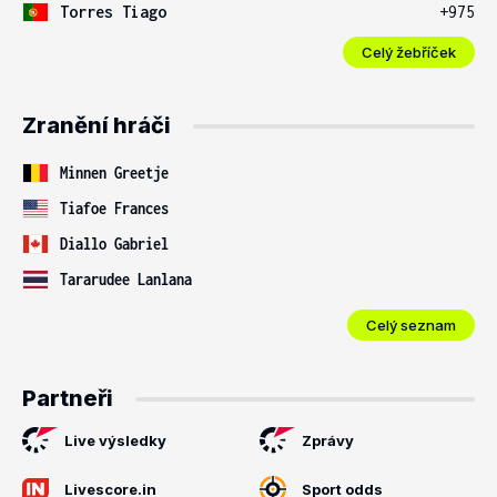
Torres Tiago
+975
Celý žebříček
Zranění hráči
Minnen Greetje
Tiafoe Frances
Diallo Gabriel
Tararudee Lanlana
Celý seznam
Partneři
Live výsledky
Zprávy
Livescore.in
Sport odds