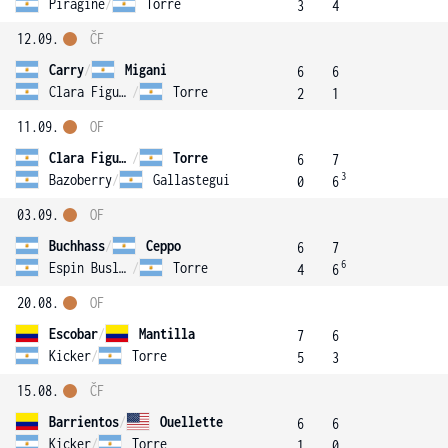
Piragine
/
Torre
3
4
12.09.
ČF
Carry
/
Migani
6
6
Clara Figueroa
/
Torre
2
1
11.09.
OF
Clara Figueroa
/
Torre
6
7
3
Bazoberry
/
Gallastegui
0
6
03.09.
OF
Buchhass
/
Ceppo
6
7
6
Espin Busleiman
/
Torre
4
6
20.08.
OF
Escobar
/
Mantilla
7
6
Kicker
/
Torre
5
3
15.08.
ČF
Barrientos
/
Ouellette
6
6
Kicker
/
Torre
1
0