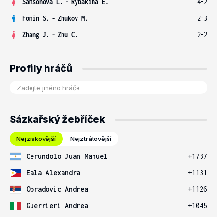
Samsonova L.
-
Rybakina E.
4-2
Fomin S.
-
Zhukov M.
2-3
Zhang J.
-
Zhu C.
2-2
Profily hráčů
Sázkařský žebříček
Nejziskovější
Nejztrátovější
Cerundolo Juan Manuel
+1737
Eala Alexandra
+1131
Obradovic Andrea
+1126
Guerrieri Andrea
+1045