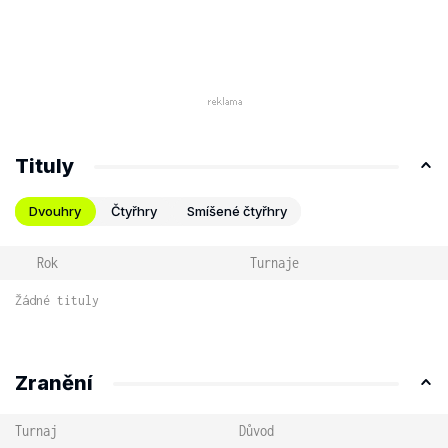
Tituly
Dvouhry
Čtyřhry
Smíšené čtyřhry
Rok
Turnaje
Žádné tituly
Zranění
Turnaj
Důvod