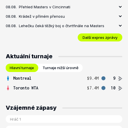
08.08.
Přehled Masters v Cincinnati
08.08.
Krádež v přímém přenosu
08.08.
Lehečku čeká těžký boj o čtvrtfinále na Masters
Další expres zprávy
Aktuální turnaje
Hlavní turnaje
Turnaje nižší úrovně
Montreal
$9.4M
9
Toronto WTA
$7.4M
10
Vzájemné zápasy