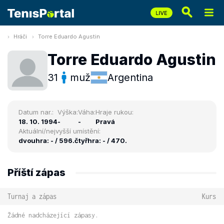
Hráči
Torre Eduardo Agustin
Torre Eduardo Agustin
31
muž
Argentina
Datum nar.:
Výška:
Váha:
Hraje rukou:
18. 10. 1994
-
-
Pravá
Aktuální/nejvyšší umístění:
dvouhra: - / 596.
čtyřhra: - / 470.
Příští zápas
Turnaj a zápas
Kurs
Žádné nadcházející zápasy.