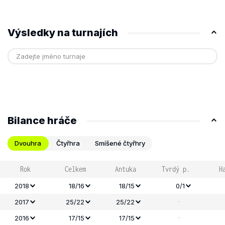
Výsledky na turnajích
Bilance hráče
Dvouhra
Čtyřhra
Smíšené čtyřhry
Rok
Celkem
Antuka
Tvrdý p.
H
2018
18/16
18/15
0/1
-
2017
25/22
25/22
-
2016
17/15
17/15