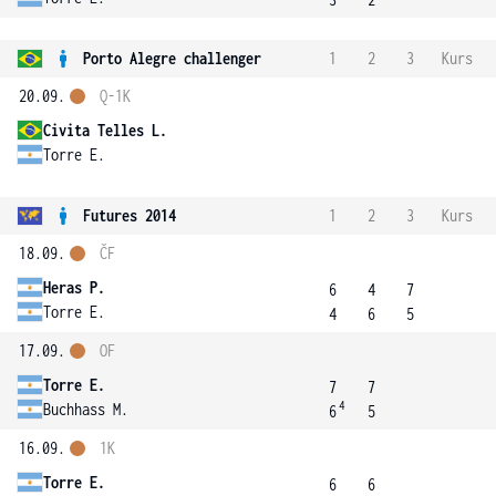
Porto Alegre challenger
1
2
3
Kurs
20.09.
Q-1K
Civita Telles L.
Torre E.
Futures 2014
1
2
3
Kurs
18.09.
ČF
Heras P.
6
4
7
Torre E.
4
6
5
17.09.
OF
Torre E.
7
7
4
Buchhass M.
6
5
16.09.
1K
Torre E.
6
6