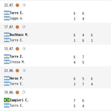
22.07.
1K
Torre E.
6
6
Ceppo A.
3
4
17.07.
OF
Buchhass M.
6
4
6
Torre E.
3
6
3
15.07.
1K
Torre E.
6
7
Cressa M.
4
5
23.06.
1K
Heras P.
6
5
6
Torre E.
3
7
4
19.06.
ČF
Zampieri C.
7
6
Torre E.
5
4