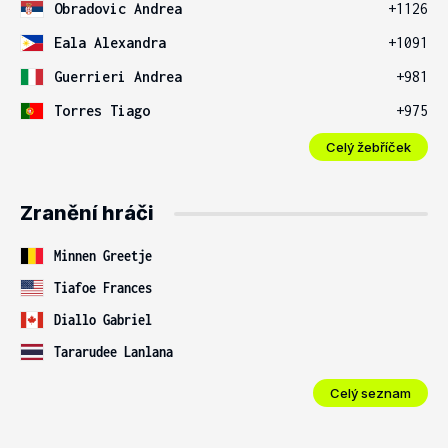
Obradovic Andrea
+1126
Eala Alexandra
+1091
Guerrieri Andrea
+981
Torres Tiago
+975
Celý žebříček
Zranění hráči
Minnen Greetje
Tiafoe Frances
Diallo Gabriel
Tararudee Lanlana
Celý seznam