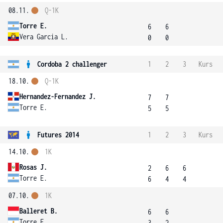
08.11.
Q-1K
Torre E.
6
6
Vera Garcia L.
0
0
Cordoba 2 challenger
1
2
3
Kurs
18.10.
Q-1K
Hernandez-Fernandez J.
7
7
Torre E.
5
5
Futures 2014
1
2
3
Kurs
14.10.
1K
Rosas J.
2
6
6
Torre E.
6
4
4
07.10.
1K
Balleret B.
6
6
Torre E.
3
2