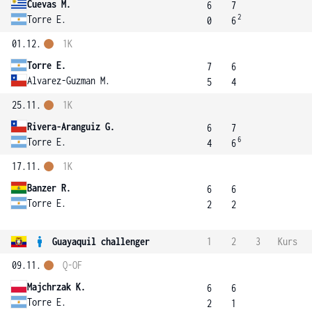
Cuevas M.
6
7
2
Torre E.
0
6
01.12.
1K
Torre E.
7
6
Alvarez-Guzman M.
5
4
25.11.
1K
Rivera-Aranguiz G.
6
7
6
Torre E.
4
6
17.11.
1K
Banzer R.
6
6
Torre E.
2
2
Guayaquil challenger
1
2
3
Kurs
09.11.
Q-OF
Majchrzak K.
6
6
Torre E.
2
1