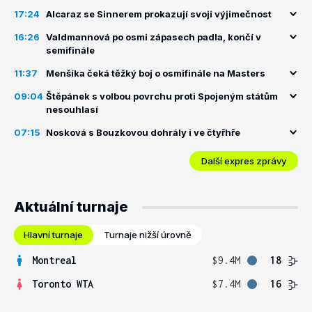
17:24
Alcaraz se Sinnerem prokazují svoji výjimečnost
16:26
Valdmannová po osmi zápasech padla, končí v
semifinále
11:37
Menšíka čeká těžký boj o osmifinále na Masters
09:04
Štěpánek s volbou povrchu proti Spojeným státům
nesouhlasí
07:15
Nosková s Bouzkovou dohrály i ve čtyřhře
Další expres zprávy
Aktuální turnaje
Hlavní turnaje
Turnaje nižší úrovně
Montreal
$9.4M
18
Toronto WTA
$7.4M
16