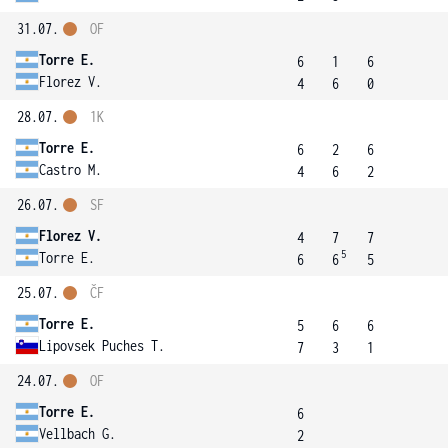
31.07.
OF
Torre E.
6
1
6
Florez V.
4
6
0
28.07.
1K
Torre E.
6
2
6
Castro M.
4
6
2
26.07.
SF
Florez V.
4
7
7
5
Torre E.
6
6
5
25.07.
ČF
Torre E.
5
6
6
Lipovsek Puches T.
7
3
1
24.07.
OF
Torre E.
6
Vellbach G.
2