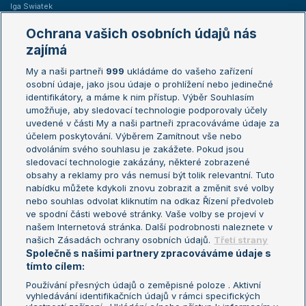
Iga Swiatek
Marie Bouzková
Ochrana vašich osobních údajů nás
Žebříčky
Kalendář turnajů
zajímá
My a naši partneři
999
ukládáme do vašeho zařízení
Žebříček ATP (muži)
Australian Open
osobní údaje, jako jsou údaje o prohlížení nebo jedinečné
Žebříček WTA (ženy)
French Open
identifikátory, a máme k nim přístup. Výběr Souhlasím
umožňuje, aby sledovací technologie podporovaly účely
Sázkařský žebříček
Wimbledon
uvedené v části My a naši partneři zpracováváme údaje za
US Open
účelem poskytování. Výběrem Zamítnout vše nebo
odvoláním svého souhlasu je zakážete. Pokud jsou
Turnaj mistrů
sledovací technologie zakázány, některé zobrazené
Turnaj mistryň
obsahy a reklamy pro vás nemusí být tolik relevantní. Tuto
Aktualní trendy
nabídku můžete kdykoli znovu zobrazit a změnit své volby
nebo souhlas odvolat kliknutím na odkaz Řízení předvoleb
ve spodní části webové stránky. Vaše volby se projeví v
Fotbalové přestupy
našem Internetová stránka. Další podrobnosti naleznete v
Livesport Daily
našich Zásadách ochrany osobních údajů.
Třetí strany
Společně s našimi partnery zpracováváme údaje s
LS Prague Open
tímto cílem:
Používání přesných údajů o zeměpisné poloze . Aktivní
vyhledávání identifikačních údajů v rámci specifických