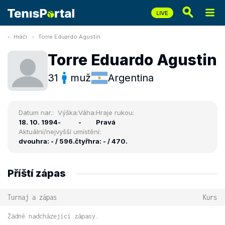
Hráči
Torre Eduardo Agustin
Torre Eduardo Agustin
31
muž
Argentina
Datum nar.:
Výška:
Váha:
Hraje rukou:
18. 10. 1994
-
-
Pravá
Aktuální/nejvyšší umístění:
dvouhra: - / 596.
čtyřhra: - / 470.
Příští zápas
Turnaj a zápas
Kurs
Žádné nadcházející zápasy.