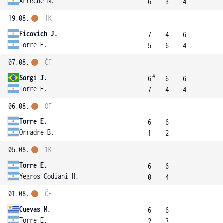
Arreche N.
6
3
4
19.08.
1K
Ficovich J.
7
4
6
Torre E.
5
6
4
07.08.
ČF
4
Sorgi J.
6
6
6
Torre E.
7
4
4
06.08.
OF
Torre E.
6
6
Orradre B.
1
2
05.08.
1K
Torre E.
6
6
Yegros Codiani H.
0
4
01.08.
ČF
Cuevas M.
6
6
Torre E.
2
3