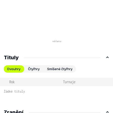
Tituly
Dvouhry
Čtyřhry
Smíšené čtyřhry
Rok
Turnaje
Žádné tituly
Zranění