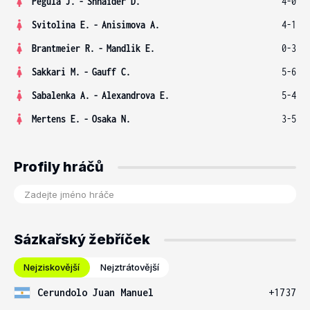
Pegula J.
-
Shnaider D.
4-0
Svitolina E.
-
Anisimova A.
4-1
Brantmeier R.
-
Mandlik E.
0-3
Sakkari M.
-
Gauff C.
5-6
Sabalenka A.
-
Alexandrova E.
5-4
Mertens E.
-
Osaka N.
3-5
Profily hráčů
Sázkařský žebříček
Nejziskovější
Nejztrátovější
Cerundolo Juan Manuel
+1737