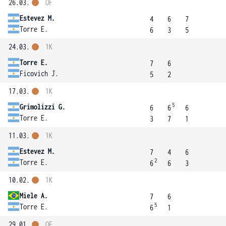
26.03.
OF
Estevez M.
4
6
7
Torre E.
6
3
5
24.03.
1K
Torre E.
7
6
Ficovich J.
5
2
17.03.
1K
5
Grimolizzi G.
6
6
6
Torre E.
3
7
1
11.03.
1K
Estevez M.
7
4
6
2
Torre E.
6
6
3
10.02.
1K
Miele A.
7
6
5
Torre E.
6
1
29.01.
OF