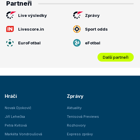
Partneři
Live výsledky
Zprávy
Livescore.in
Sport odds
EuroFotbal
eFotbal
Další partneři
Hráči
Zprávy
Novak Djokovič
Aktuality
Jiří Lehečka
Tenisová Previews
Petra Kvitová
Rozhovory
Markéta Vondroušová
Express zprávy