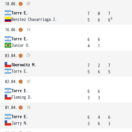
18.06.
OF
Torre E.
7
0
7
6
Benitez Chavarriaga J.
5
6
6
16.06.
1K
Torre E.
6
6
Junior O.
4
1
03.04.
ČF
Sborowitz M.
7
2
7
Torre E.
5
6
5
02.04.
OF
Torre E.
6
6
Fleming D.
3
3
01.04.
1K
Torre E.
6
4
6
Jarry N.
3
6
3