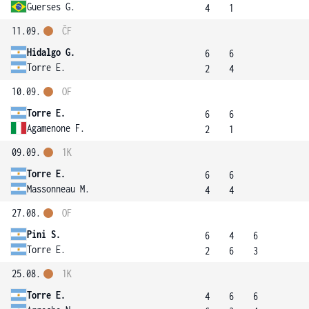
Guerses G.
4
1
11.09.
ČF
Hidalgo G.
6
6
Torre E.
2
4
10.09.
OF
Torre E.
6
6
Agamenone F.
2
1
09.09.
1K
Torre E.
6
6
Massonneau M.
4
4
27.08.
OF
Pini S.
6
4
6
Torre E.
2
6
3
25.08.
1K
Torre E.
4
6
6