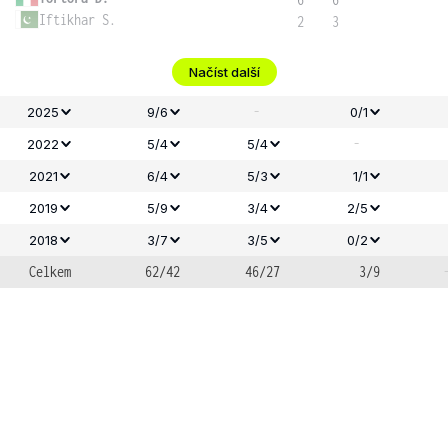
Iftikhar S.
2
3
Načíst další
-
2025
9/6
0/1
-
2022
5/4
5/4
2021
6/4
5/3
1/1
2019
5/9
3/4
2/5
2018
3/7
3/5
0/2
Celkem
62/42
46/27
3/9