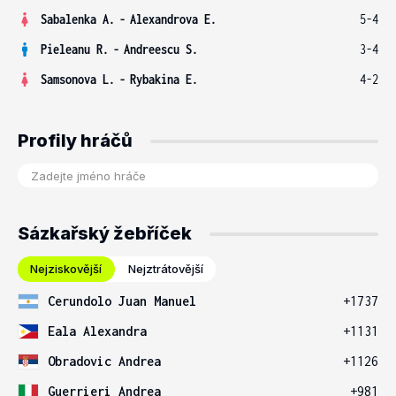
Sabalenka A.
-
Alexandrova E.
5-4
Pieleanu R.
-
Andreescu S.
3-4
Samsonova L.
-
Rybakina E.
4-2
Profily hráčů
Sázkařský žebříček
Nejziskovější
Nejztrátovější
Cerundolo Juan Manuel
+1737
Eala Alexandra
+1131
Obradovic Andrea
+1126
Guerrieri Andrea
+981