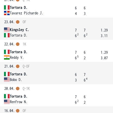
Tortora D.
6
6
Tavarez Pichardo J.
4
3
23.04.
OF
Kingsley C.
7
7
1.29
2
2
Tortora D.
6
6
3.11
22.04.
1K
Tortora D.
7
6
1.29
5
Reddy V.
6
2
3.07
21.04.
Q-OF
Tortora D.
6
7
4
Bobo D.
3
6
20.04.
Q-1K
Tortora D.
7
6
2
Renfrow N.
6
2
16.04.
OF