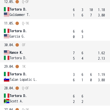
12.05.
Q-OF
Tortora D.
6
3
10
1.18
Goldammer T.
1
6
7
3.80
11.05.
Q-1K
Tortora D.
6
6
Garcia G.
0
3
30.04.
OF
Hance K.
7
6
1.62
Tortora D.
5
4
2.13
29.04.
1K
Tortora D.
3
6
6
1.19
Talan Lopatic L.
6
1
0
3.88
28.04.
Q-OF
Tortora D.
6
6
Scott A.
2
2
27.04.
Q-1K