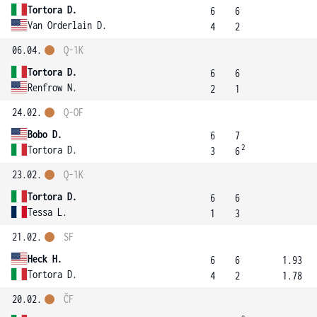
Tortora D.
6
6
Van Orderlain D.
4
2
06.04.
Q-1K
Tortora D.
6
6
Renfrow N.
2
1
24.02.
Q-OF
Bobo D.
6
7
2
Tortora D.
3
6
23.02.
Q-1K
Tortora D.
6
6
Tessa L.
1
3
21.02.
SF
Heck H.
6
6
1.93
Tortora D.
4
2
1.78
20.02.
ČF