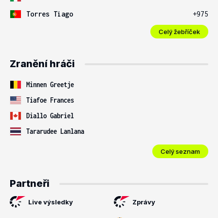
Torres Tiago
+975
Celý žebříček
Zranění hráči
Minnen Greetje
Tiafoe Frances
Diallo Gabriel
Tararudee Lanlana
Celý seznam
Partneři
Live výsledky
Zprávy