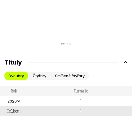
Tituly
Dvouhry
Čtyřhry
Smíšené čtyřhry
Rok
Turnaje
1
2026
Celkem:
1