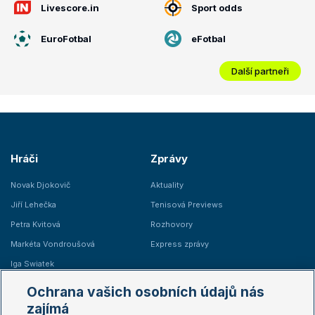
Livescore.in
Sport odds
EuroFotbal
eFotbal
Další partneři
Hráči
Zprávy
Novak Djokovič
Aktuality
Jiří Lehečka
Tenisová Previews
Petra Kvitová
Rozhovory
Markéta Vondroušová
Express zprávy
Iga Swiatek
Marie Bouzková
Ochrana vašich osobních údajů nás
Žebříčky
Kalendář turnajů
zajímá