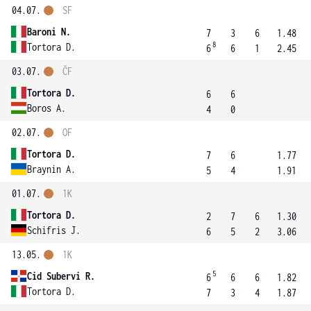
04.07.
SF
Baroni N.
7
3
6
1.48
8
Tortora D.
6
6
1
2.45
03.07.
ČF
Tortora D.
6
6
Boros A.
4
0
02.07.
OF
Tortora D.
7
6
1.77
Braynin A.
5
4
1.91
01.07.
1K
Tortora D.
2
7
6
1.30
Schifris J.
6
5
2
3.06
13.05.
1K
5
Cid Subervi R.
6
6
6
1.82
Tortora D.
7
3
4
1.87