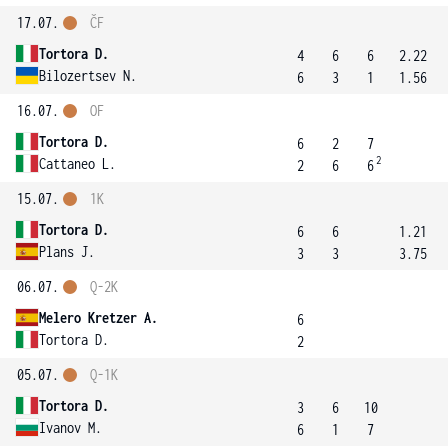
17.07.
ČF
Tortora D.
4
6
6
2.22
Bilozertsev N.
6
3
1
1.56
16.07.
OF
Tortora D.
6
2
7
2
Cattaneo L.
2
6
6
15.07.
1K
Tortora D.
6
6
1.21
Plans J.
3
3
3.75
06.07.
Q-2K
Melero Kretzer A.
6
Tortora D.
2
05.07.
Q-1K
Tortora D.
3
6
10
Ivanov M.
6
1
7