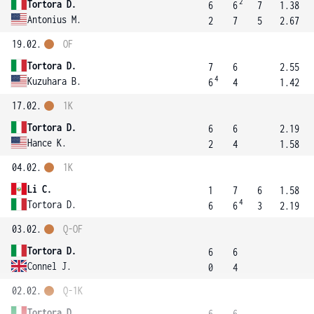
2
Tortora D.
6
6
7
1.38
Antonius M.
2
7
5
2.67
19.02.
OF
Tortora D.
7
6
2.55
4
Kuzuhara B.
6
4
1.42
17.02.
1K
Tortora D.
6
6
2.19
Hance K.
2
4
1.58
04.02.
1K
Li C.
1
7
6
1.58
4
Tortora D.
6
6
3
2.19
03.02.
Q-OF
Tortora D.
6
6
Connel J.
0
4
02.02.
Q-1K
Tortora D.
6
6