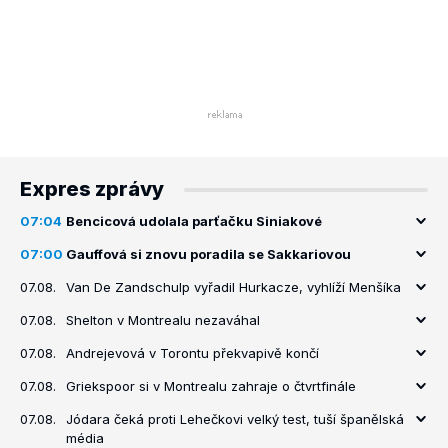
Expres zprávy
07:04
Bencicová udolala parťačku Siniakové
07:00
Gauffová si znovu poradila se Sakkariovou
07.08.
Van De Zandschulp vyřadil Hurkacze, vyhlíží Menšíka
07.08.
Shelton v Montrealu nezaváhal
07.08.
Andrejevová v Torontu překvapivě končí
07.08.
Griekspoor si v Montrealu zahraje o čtvrtfinále
07.08.
Jódara čeká proti Lehečkovi velký test, tuší španělská
média