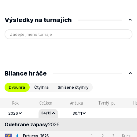
Výsledky na turnajích
Bilance hráče
Dvouhra
Čtyřhra
Smíšené čtyřhry
Rok
Celkem
Antuka
Tvrdý p.
H
-
34/12
2026
30/11
Odehrané zápasy
2026
Futures 2026
1
2
3
Kurs