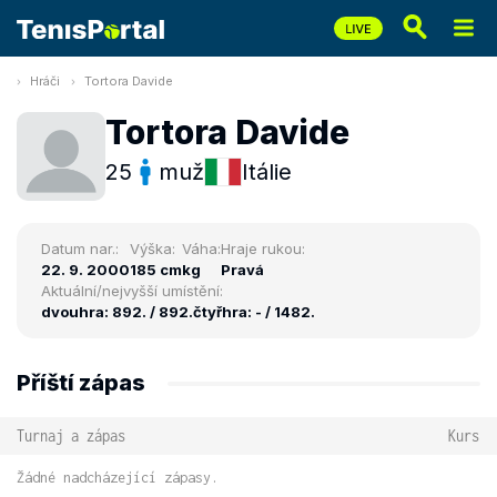
Hráči
Tortora Davide
Tortora Davide
25
muž
Itálie
Datum nar.:
Výška:
Váha:
Hraje rukou:
22. 9. 2000
185 cm
kg
Pravá
Aktuální/nejvyšší umístění:
dvouhra: 892. / 892.
čtyřhra: - / 1482.
Příští zápas
Turnaj a zápas
Kurs
Žádné nadcházející zápasy.