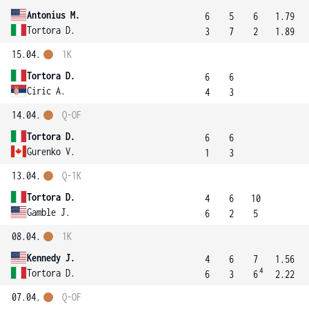
Antonius M.
6
5
6
1.79
Tortora D.
3
7
2
1.89
15.04.
1K
Tortora D.
6
6
Ciric A.
4
3
14.04.
Q-OF
Tortora D.
6
6
Gurenko V.
1
3
13.04.
Q-1K
Tortora D.
4
6
10
Gamble J.
6
2
5
08.04.
1K
Kennedy J.
4
6
7
1.56
4
Tortora D.
6
3
6
2.22
07.04.
Q-OF