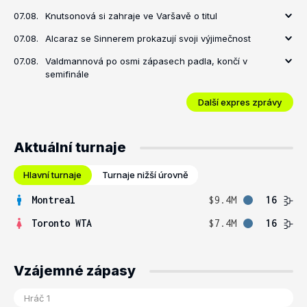
07.08.
Knutsonová si zahraje ve Varšavě o titul
07.08.
Alcaraz se Sinnerem prokazují svoji výjimečnost
07.08.
Valdmannová po osmi zápasech padla, končí v
semifinále
Další expres zprávy
Aktuální turnaje
Hlavní turnaje
Turnaje nižší úrovně
Montreal
$9.4M
16
Toronto WTA
$7.4M
16
Vzájemné zápasy