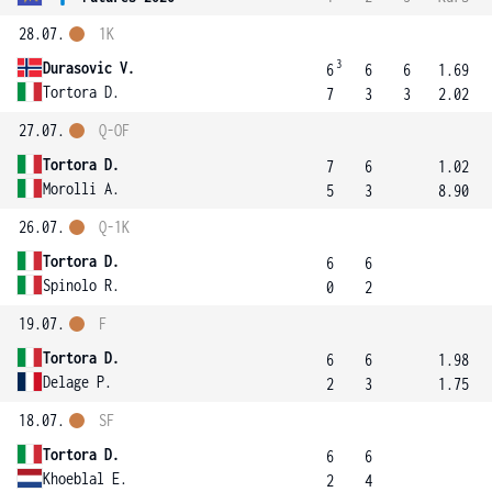
28.07.
1K
3
Durasovic V.
6
6
6
1.69
Tortora D.
7
3
3
2.02
27.07.
Q-OF
Tortora D.
7
6
1.02
Morolli A.
5
3
8.90
26.07.
Q-1K
Tortora D.
6
6
Spinolo R.
0
2
19.07.
F
Tortora D.
6
6
1.98
Delage P.
2
3
1.75
18.07.
SF
Tortora D.
6
6
Khoeblal E.
2
4