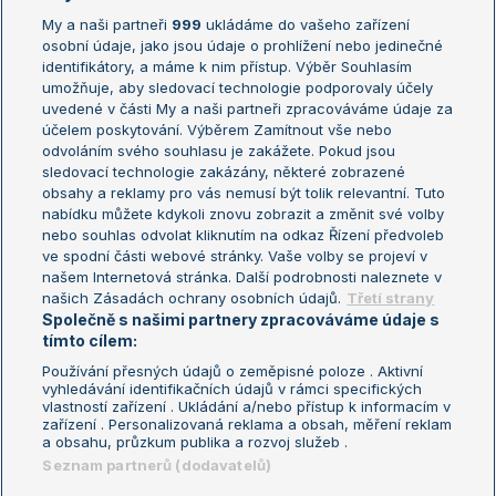
My a naši partneři
999
ukládáme do vašeho zařízení
Žebříček ATP (muži)
Australian Open
osobní údaje, jako jsou údaje o prohlížení nebo jedinečné
Žebříček WTA (ženy)
French Open
identifikátory, a máme k nim přístup. Výběr Souhlasím
umožňuje, aby sledovací technologie podporovaly účely
Sázkařský žebříček
Wimbledon
uvedené v části My a naši partneři zpracováváme údaje za
US Open
účelem poskytování. Výběrem Zamítnout vše nebo
odvoláním svého souhlasu je zakážete. Pokud jsou
Turnaj mistrů
sledovací technologie zakázány, některé zobrazené
Turnaj mistryň
obsahy a reklamy pro vás nemusí být tolik relevantní. Tuto
Aktualní trendy
nabídku můžete kdykoli znovu zobrazit a změnit své volby
nebo souhlas odvolat kliknutím na odkaz Řízení předvoleb
ve spodní části webové stránky. Vaše volby se projeví v
Fotbalové přestupy
našem Internetová stránka. Další podrobnosti naleznete v
Livesport Daily
našich Zásadách ochrany osobních údajů.
Třetí strany
Společně s našimi partnery zpracováváme údaje s
LS Prague Open
tímto cílem:
Používání přesných údajů o zeměpisné poloze . Aktivní
vyhledávání identifikačních údajů v rámci specifických
vlastností zařízení . Ukládání a/nebo přístup k informacím v
Podmínky užití
Nastavení soukromí
zařízení . Personalizovaná reklama a obsah, měření reklam
GDPR a žurnalistika
Reklama
a obsahu, průzkum publika a rozvoj služeb .
Informace o zpracování osobních
Kontakt
Seznam partnerů (dodavatelů)
údajů
Tiráž