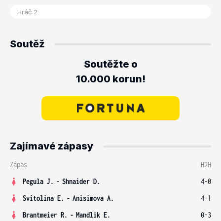
Soutěž
Soutěžte o
10.000 korun!
Zajímavé zápasy
Zápas
H2H
Pegula J.
-
Shnaider D.
4-0
Svitolina E.
-
Anisimova A.
4-1
Brantmeier R.
-
Mandlik E.
0-3