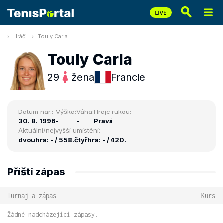
Hráči
Touly Carla
Touly Carla
29
žena
Francie
Datum nar.:
Výška:
Váha:
Hraje rukou:
30. 8. 1996
-
-
Pravá
Aktuální/nejvyšší umístění:
dvouhra: - / 558.
čtyřhra: - / 420.
Příští zápas
Turnaj a zápas
Kurs
Žádné nadcházející zápasy.