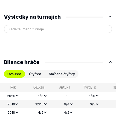
Výsledky na turnajích
Bilance hráče
Dvouhra
Čtyřhra
Smíšené čtyřhry
Rok
Celkem
Antuka
Tvrdý p.
H
-
2020
5/11
5/10
2019
12/10
6/4
6/5
-
2018
4/2
4/2