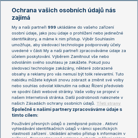
Marie Bouzková
Ochrana vašich osobních údajů nás
Žebříčky
Kalendář turnajů
zajímá
My a naši partneři
999
ukládáme do vašeho zařízení
Žebříček ATP (muži)
Australian Open
osobní údaje, jako jsou údaje o prohlížení nebo jedinečné
Žebříček WTA (ženy)
French Open
identifikátory, a máme k nim přístup. Výběr Souhlasím
umožňuje, aby sledovací technologie podporovaly účely
Sázkařský žebříček
Wimbledon
uvedené v části My a naši partneři zpracováváme údaje za
US Open
účelem poskytování. Výběrem Zamítnout vše nebo
odvoláním svého souhlasu je zakážete. Pokud jsou
Turnaj mistrů
sledovací technologie zakázány, některé zobrazené
Turnaj mistryň
obsahy a reklamy pro vás nemusí být tolik relevantní. Tuto
Aktualní trendy
nabídku můžete kdykoli znovu zobrazit a změnit své volby
nebo souhlas odvolat kliknutím na odkaz Řízení předvoleb
ve spodní části webové stránky. Vaše volby se projeví v
Fotbalové přestupy
našem Internetová stránka. Další podrobnosti naleznete v
Livesport Daily
našich Zásadách ochrany osobních údajů.
Třetí strany
Společně s našimi partnery zpracováváme údaje s
LS Prague Open
tímto cílem:
Používání přesných údajů o zeměpisné poloze . Aktivní
vyhledávání identifikačních údajů v rámci specifických
vlastností zařízení . Ukládání a/nebo přístup k informacím v
Podmínky užití
Nastavení soukromí