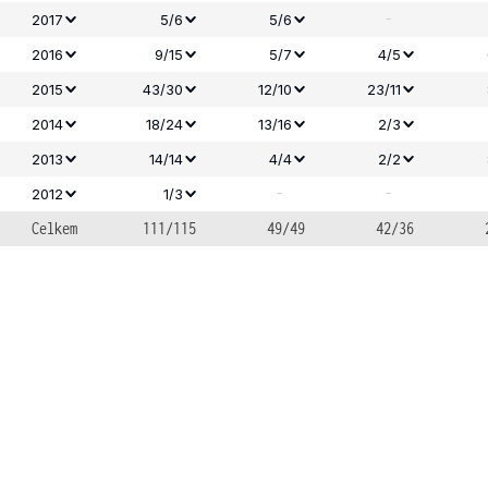
-
2017
5/6
5/6
2016
9/15
5/7
4/5
2015
43/30
12/10
23/11
2014
18/24
13/16
2/3
2013
14/14
4/4
2/2
-
-
2012
1/3
Celkem
111/115
49/49
42/36