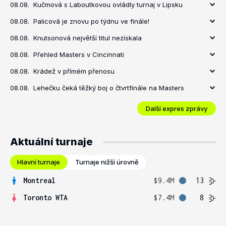
08.08.
Kučmová s Laboutkovou ovládly turnaj v Lipsku
08.08.
Palicová je znovu po týdnu ve finále!
08.08.
Knutsonová největší titul nezískala
08.08.
Přehled Masters v Cincinnati
08.08.
Krádež v přímém přenosu
08.08.
Lehečku čeká těžký boj o čtvrtfinále na Masters
Další expres zprávy
Aktuální turnaje
Hlavní turnaje
Turnaje nižší úrovně
Montreal
$9.4M
13
Toronto WTA
$7.4M
8