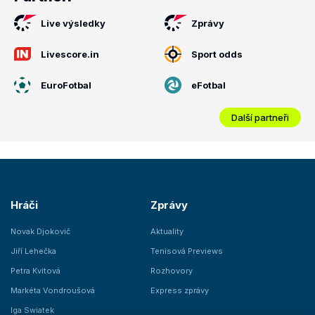
Live výsledky
Zprávy
Livescore.in
Sport odds
EuroFotbal
eFotbal
Další partneři
Hráči
Zprávy
Novak Djokovič
Aktuality
Jiří Lehečka
Tenisová Previews
Petra Kvitová
Rozhovory
Markéta Vondroušová
Express zprávy
Iga Swiatek