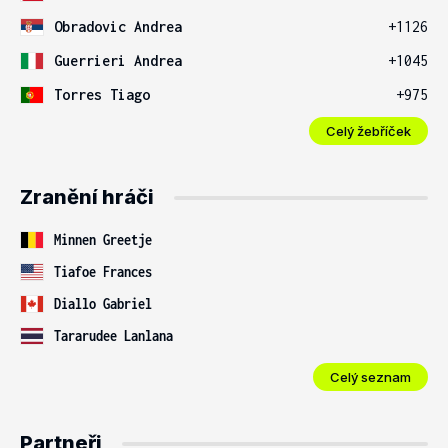
Obradovic Andrea
+1126
Guerrieri Andrea
+1045
Torres Tiago
+975
Celý žebříček
Zranění hráči
Minnen Greetje
Tiafoe Frances
Diallo Gabriel
Tararudee Lanlana
Celý seznam
Partneři