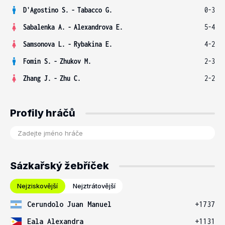
D'Agostino S.
-
Tabacco G.
0-3
Sabalenka A.
-
Alexandrova E.
5-4
Samsonova L.
-
Rybakina E.
4-2
Fomin S.
-
Zhukov M.
2-3
Zhang J.
-
Zhu C.
2-2
Profily hráčů
Sázkařský žebříček
Nejziskovější
Nejztrátovější
Cerundolo Juan Manuel
+1737
Eala Alexandra
+1131