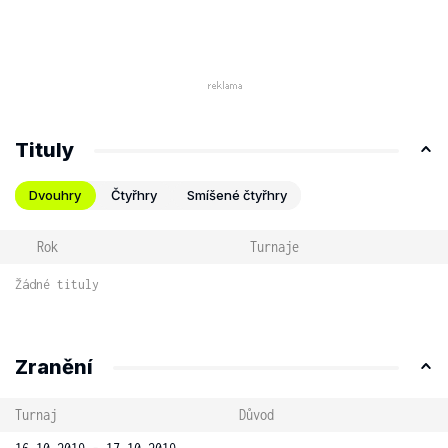
Tituly
Dvouhry
Čtyřhry
Smíšené čtyřhry
Rok
Turnaje
Žádné tituly
Zranění
Turnaj
Důvod