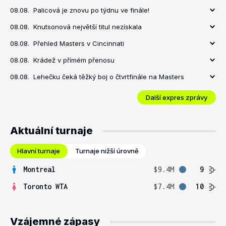
08.08.
Palicová je znovu po týdnu ve finále!
08.08.
Knutsonová největší titul nezískala
08.08.
Přehled Masters v Cincinnati
08.08.
Krádež v přímém přenosu
08.08.
Lehečku čeká těžký boj o čtvrtfinále na Masters
Další expres zprávy
Aktuální turnaje
Hlavní turnaje
Turnaje nižší úrovně
Montreal
$9.4M
9
Toronto WTA
$7.4M
10
Vzájemné zápasy