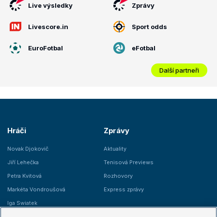
Live výsledky
Zprávy
Livescore.in
Sport odds
EuroFotbal
eFotbal
Další partneři
Hráči
Zprávy
Novak Djokovič
Aktuality
Jiří Lehečka
Tenisová Previews
Petra Kvitová
Rozhovory
Markéta Vondroušová
Express zprávy
Iga Swiatek
Marie Bouzková