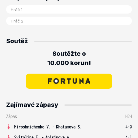
Soutěž
Soutěžte o
10.000 korun!
Zajímavé zápasy
Zápas
H2H
Miroshnichenko V.
-
Khatamova S.
4-0
Svitolina E.
-
Anisimova A.
4-1