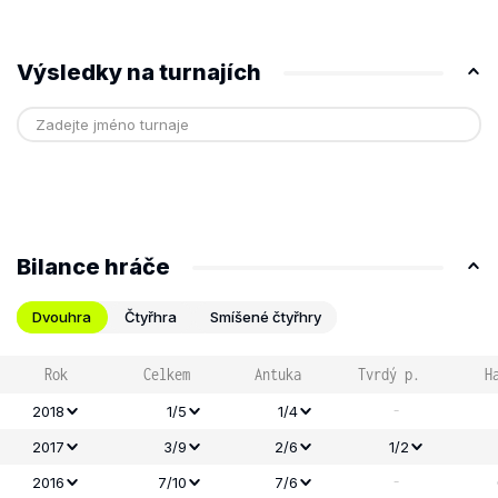
Výsledky na turnajích
Bilance hráče
Dvouhra
Čtyřhra
Smíšené čtyřhry
Rok
Celkem
Antuka
Tvrdý p.
H
-
2018
1/5
1/4
2017
3/9
2/6
1/2
-
2016
7/10
7/6