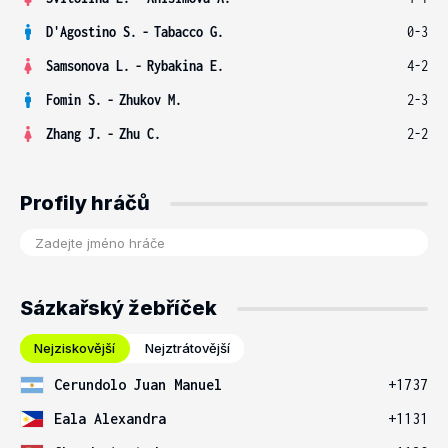
D'Agostino S.
-
Tabacco G.
0-3
Samsonova L.
-
Rybakina E.
4-2
Fomin S.
-
Zhukov M.
2-3
Zhang J.
-
Zhu C.
2-2
Profily hráčů
Sázkařský žebříček
Nejziskovější
Nejztrátovější
Cerundolo Juan Manuel
+1737
Eala Alexandra
+1131