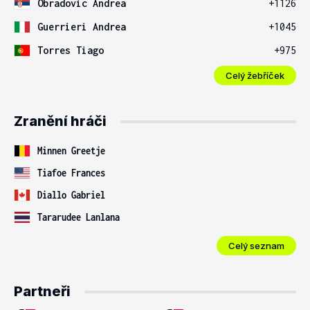
Obradovic Andrea
+1126
Guerrieri Andrea
+1045
Torres Tiago
+975
Celý žebříček
Zranění hráči
Minnen Greetje
Tiafoe Frances
Diallo Gabriel
Tararudee Lanlana
Celý seznam
Partneři