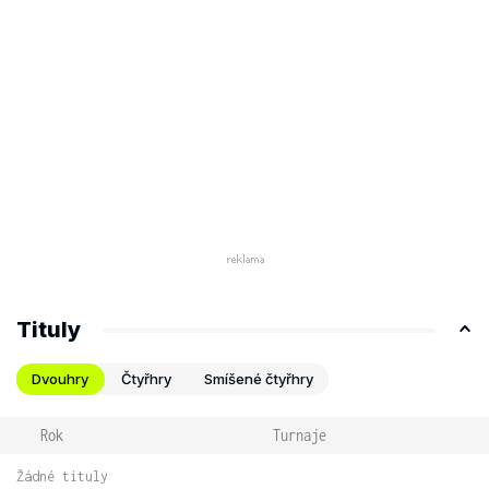
Tituly
Dvouhry
Čtyřhry
Smíšené čtyřhry
Rok
Turnaje
Žádné tituly