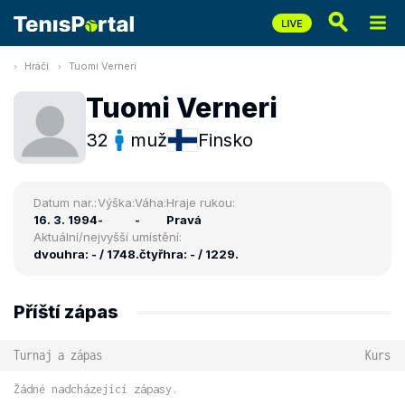
Hráči
Tuomi Verneri
Tuomi Verneri
32
muž
Finsko
Datum nar.:
Výška:
Váha:
Hraje rukou:
16. 3. 1994
-
-
Pravá
Aktuální/nejvyšší umístění:
dvouhra: - / 1748.
čtyřhra: - / 1229.
Příští zápas
Turnaj a zápas
Kurs
Žádné nadcházející zápasy.