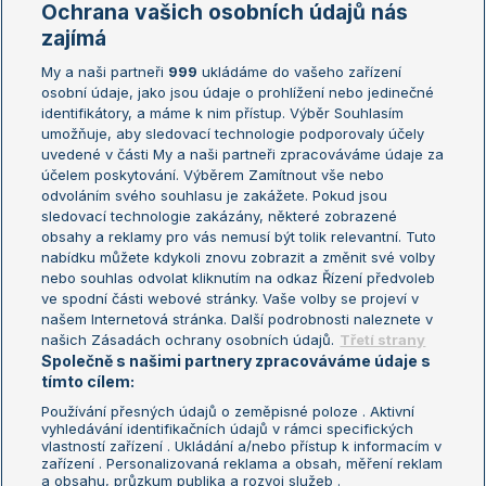
Ochrana vašich osobních údajů nás
Žebříčky
Kalendář turnajů
zajímá
My a naši partneři
999
ukládáme do vašeho zařízení
Žebříček ATP (muži)
Australian Open
osobní údaje, jako jsou údaje o prohlížení nebo jedinečné
Žebříček WTA (ženy)
French Open
identifikátory, a máme k nim přístup. Výběr Souhlasím
umožňuje, aby sledovací technologie podporovaly účely
Sázkařský žebříček
Wimbledon
uvedené v části My a naši partneři zpracováváme údaje za
US Open
účelem poskytování. Výběrem Zamítnout vše nebo
odvoláním svého souhlasu je zakážete. Pokud jsou
Turnaj mistrů
sledovací technologie zakázány, některé zobrazené
Turnaj mistryň
obsahy a reklamy pro vás nemusí být tolik relevantní. Tuto
Aktualní trendy
nabídku můžete kdykoli znovu zobrazit a změnit své volby
nebo souhlas odvolat kliknutím na odkaz Řízení předvoleb
ve spodní části webové stránky. Vaše volby se projeví v
Fotbalové přestupy
našem Internetová stránka. Další podrobnosti naleznete v
Livesport Daily
našich Zásadách ochrany osobních údajů.
Třetí strany
Společně s našimi partnery zpracováváme údaje s
LS Prague Open
tímto cílem:
Používání přesných údajů o zeměpisné poloze . Aktivní
vyhledávání identifikačních údajů v rámci specifických
vlastností zařízení . Ukládání a/nebo přístup k informacím v
Podmínky užití
Nastavení soukromí
zařízení . Personalizovaná reklama a obsah, měření reklam
GDPR a žurnalistika
Reklama
a obsahu, průzkum publika a rozvoj služeb .