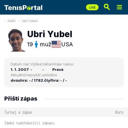
Hráči
Ubri Yubel
Ubri Yubel
19
muž
USA
Datum nar.:
Výška:
Váha:
Hraje rukou:
1. 1. 2007
-
-
Pravá
Aktuální/nejvyšší umístění:
dvouhra: - / 1782.
čtyřhra: - / -
Příští zápas
Turnaj a zápas
Kurs
Žádné nadcházející zápasy.