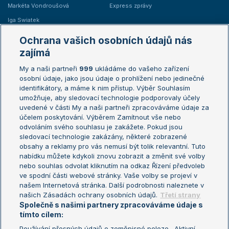
Markéta Vondroušová
Express zprávy
Iga Swiatek
Marie Bouzková
Ochrana vašich osobních údajů nás
Žebříčky
Kalendář turnajů
zajímá
My a naši partneři
999
ukládáme do vašeho zařízení
Žebříček ATP (muži)
Australian Open
osobní údaje, jako jsou údaje o prohlížení nebo jedinečné
Žebříček WTA (ženy)
French Open
identifikátory, a máme k nim přístup. Výběr Souhlasím
umožňuje, aby sledovací technologie podporovaly účely
Sázkařský žebříček
Wimbledon
uvedené v části My a naši partneři zpracováváme údaje za
US Open
účelem poskytování. Výběrem Zamítnout vše nebo
odvoláním svého souhlasu je zakážete. Pokud jsou
Turnaj mistrů
sledovací technologie zakázány, některé zobrazené
Turnaj mistryň
obsahy a reklamy pro vás nemusí být tolik relevantní. Tuto
Aktualní trendy
nabídku můžete kdykoli znovu zobrazit a změnit své volby
nebo souhlas odvolat kliknutím na odkaz Řízení předvoleb
ve spodní části webové stránky. Vaše volby se projeví v
Fotbalové přestupy
našem Internetová stránka. Další podrobnosti naleznete v
Livesport Daily
našich Zásadách ochrany osobních údajů.
Třetí strany
Společně s našimi partnery zpracováváme údaje s
LS Prague Open
tímto cílem:
Používání přesných údajů o zeměpisné poloze . Aktivní