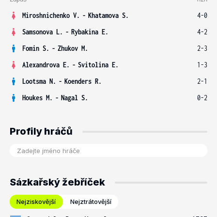
Miroshnichenko V.
-
Khatamova S.
4-0
Samsonova L.
-
Rybakina E.
4-2
Fomin S.
-
Zhukov M.
2-3
Alexandrova E.
-
Svitolina E.
1-3
Lootsma N.
-
Koenders R.
2-1
Houkes M.
-
Nagal S.
0-2
Profily hráčů
Sázkařský žebříček
Nejziskovější
Nejztrátovější