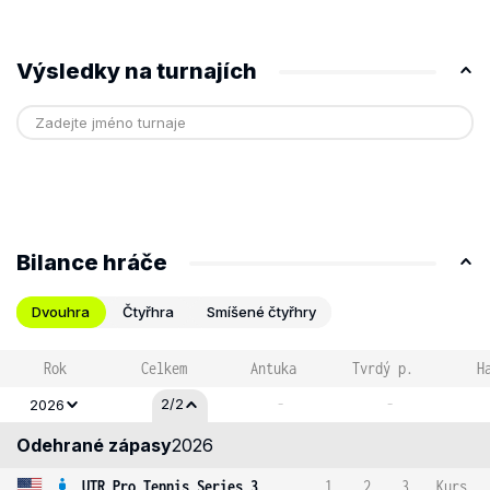
Výsledky na turnajích
Bilance hráče
Dvouhra
Čtyřhra
Smíšené čtyřhry
Rok
Celkem
Antuka
Tvrdý p.
H
-
-
2/2
2026
Odehrané zápasy
2026
UTR Pro Tennis Series 3
1
2
3
Kurs