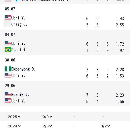
05.07.
Ubri Y.
6
6
1.43
Craig C.
3
3
2.55
04.07.
Ubri Y.
6
3
6
1.72
Esquici L.
1
6
0
1.97
30.06.
Ekpenyong D.
7
3
6
2.28
Ubri Y.
6
6
2
1.53
29.06.
Reznik J.
7
6
2.23
Ubri Y.
5
4
1.56
-
-
2025
10/9
-
2024
2/6
1/2