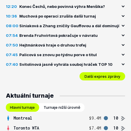
12:20
Konec Čechů, nebo povinná výhra Menšíka?
10:36
Muchová po operaci zrušila další turnaj
08:00
Siniaková a Zhang zničily Gauffovou a dál dominují
07:54
Brenda Fruhvirtová pokračuje v návratu
07:50
Hejtmánková hraje o druhou trofej
07:45
Palicová se znovu po týdnu porve o titul
07:40
Svitolinová jasně vyhrála souboj hráček TOP 10
Další expres zprávy
Aktuální turnaje
Hlavní turnaje
Turnaje nižší úrovně
Montreal
$9.4M
10
Toronto WTA
$7.4M
10