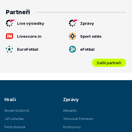
Partneři
Live výsledky
Zprávy
Livescore.in
Sport odds
EuroFotbal
eFotbal
Další partneři
Hráči
Zprávy
Novak Djokovič
Aktuality
Jiří Lehečka
Tenisová Previews
Petra Kvitová
Rozhovory