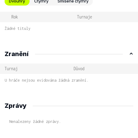
Dvouhry
Čtyřhry
Smíšené čtyřhry
Rok
Turnaje
Žádné tituly
Zranění
Turnaj
Důvod
U hráče nejsou evidována žádná zranění.
Zprávy
Nenalezeny žádné zprávy.