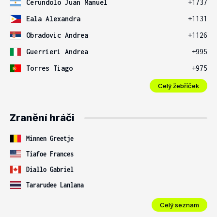
Cerundolo Juan Manuel
+1737
Eala Alexandra
+1131
Obradovic Andrea
+1126
Guerrieri Andrea
+995
Torres Tiago
+975
Celý žebříček
Zranění hráči
Minnen Greetje
Tiafoe Frances
Diallo Gabriel
Tararudee Lanlana
Celý seznam