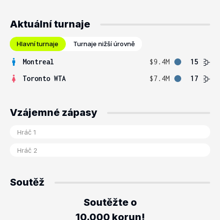
Aktuální turnaje
Hlavní turnaje
Turnaje nižší úrovně
Montreal
$9.4M
15
Toronto WTA
$7.4M
17
Vzájemné zápasy
Soutěž
Soutěžte o
10.000 korun!