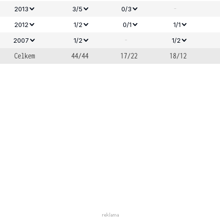
-
2013
3/5
0/3
2012
1/2
0/1
1/1
-
2007
1/2
1/2
Celkem
44/44
17/22
18/12