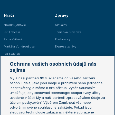
Hráči
Zprávy
Novak Djokovič
Aktuality
Jiří Lehečka
Tenisová Previews
Petra Kvitová
Rozhovory
Markéta Vondroušová
Express zprávy
Iga Swiatek
Marie Bouzková
Ochrana vašich osobních údajů nás
Žebříčky
Kalendář turnajů
zajímá
My a naši partneři
999
ukládáme do vašeho zařízení
Žebříček ATP (muži)
Australian Open
osobní údaje, jako jsou údaje o prohlížení nebo jedinečné
Žebříček WTA (ženy)
French Open
identifikátory, a máme k nim přístup. Výběr Souhlasím
umožňuje, aby sledovací technologie podporovaly účely
Sázkařský žebříček
Wimbledon
uvedené v části My a naši partneři zpracováváme údaje za
US Open
účelem poskytování. Výběrem Zamítnout vše nebo
odvoláním svého souhlasu je zakážete. Pokud jsou
Turnaj mistrů
sledovací technologie zakázány, některé zobrazené
Turnaj mistryň