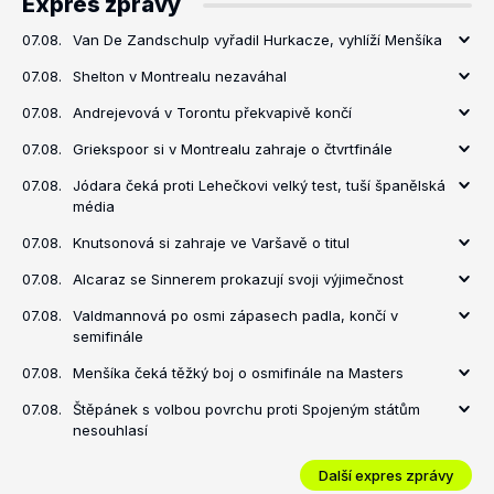
Expres zprávy
07.08.
Van De Zandschulp vyřadil Hurkacze, vyhlíží Menšíka
07.08.
Shelton v Montrealu nezaváhal
07.08.
Andrejevová v Torontu překvapivě končí
07.08.
Griekspoor si v Montrealu zahraje o čtvrtfinále
07.08.
Jódara čeká proti Lehečkovi velký test, tuší španělská
média
07.08.
Knutsonová si zahraje ve Varšavě o titul
07.08.
Alcaraz se Sinnerem prokazují svoji výjimečnost
07.08.
Valdmannová po osmi zápasech padla, končí v
semifinále
07.08.
Menšíka čeká těžký boj o osmifinále na Masters
07.08.
Štěpánek s volbou povrchu proti Spojeným státům
nesouhlasí
Další expres zprávy