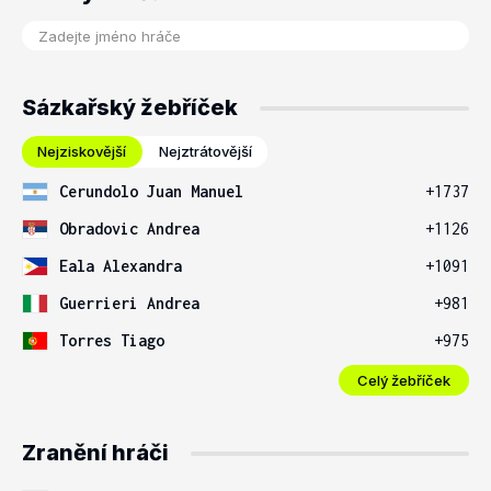
Sázkařský žebříček
Nejziskovější
Nejztrátovější
Cerundolo Juan Manuel
+1737
Obradovic Andrea
+1126
Eala Alexandra
+1091
Guerrieri Andrea
+981
Torres Tiago
+975
Celý žebříček
Zranění hráči