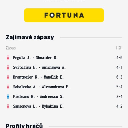
Zajímavé zápasy
Zápas
H2H
Pegula J.
-
Shnaider D.
4-0
Svitolina E.
-
Anisimova A.
4-1
Brantmeier R.
-
Mandlik E.
0-3
Sabalenka A.
-
Alexandrova E.
5-4
Pieleanu R.
-
Andreescu S.
3-4
Samsonova L.
-
Rybakina E.
4-2
Profily hráčů