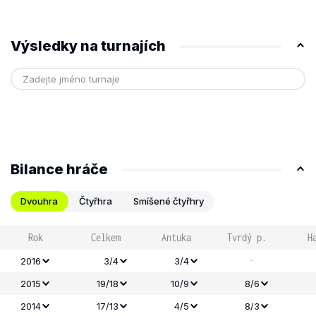
Výsledky na turnajích
Bilance hráče
Dvouhra
Čtyřhra
Smíšené čtyřhry
Rok
Celkem
Antuka
Tvrdý p.
H
-
2016
3/4
3/4
2015
19/18
10/9
8/6
2014
17/13
4/5
8/3