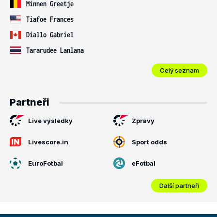
Minnen Greetje
Tiafoe Frances
Diallo Gabriel
Tararudee Lanlana
Celý seznam
Partneři
Live výsledky
Zprávy
Livescore.in
Sport odds
EuroFotbal
eFotbal
Další partneři