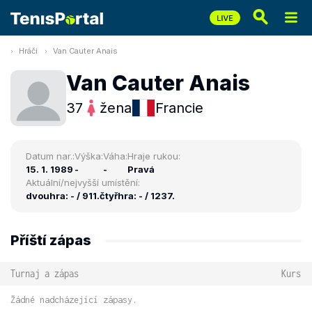
Hráči
Van Cauter Anais
Van Cauter Anais
37
žena
Francie
Datum nar.:
Výška:
Váha:
Hraje rukou:
15. 1. 1989
-
-
Pravá
Aktuální/nejvyšší umístění:
dvouhra: - / 911.
čtyřhra: - / 1237.
Příští zápas
Turnaj a zápas
Kurs
Žádné nadcházející zápasy.