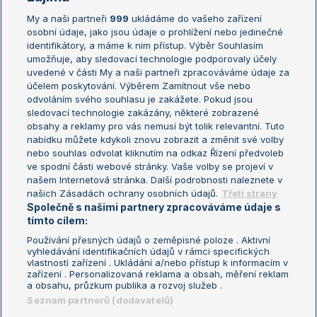
My a naši partneři
999
ukládáme do vašeho zařízení
Žebříček ATP (muži)
Australian Open
osobní údaje, jako jsou údaje o prohlížení nebo jedinečné
Žebříček WTA (ženy)
French Open
identifikátory, a máme k nim přístup. Výběr Souhlasím
umožňuje, aby sledovací technologie podporovaly účely
Sázkařský žebříček
Wimbledon
uvedené v části My a naši partneři zpracováváme údaje za
US Open
účelem poskytování. Výběrem Zamítnout vše nebo
odvoláním svého souhlasu je zakážete. Pokud jsou
Turnaj mistrů
sledovací technologie zakázány, některé zobrazené
Turnaj mistryň
obsahy a reklamy pro vás nemusí být tolik relevantní. Tuto
Aktualní trendy
nabídku můžete kdykoli znovu zobrazit a změnit své volby
nebo souhlas odvolat kliknutím na odkaz Řízení předvoleb
ve spodní části webové stránky. Vaše volby se projeví v
Fotbalové přestupy
našem Internetová stránka. Další podrobnosti naleznete v
Livesport Daily
našich Zásadách ochrany osobních údajů.
Třetí strany
Společně s našimi partnery zpracováváme údaje s
LS Prague Open
tímto cílem:
Používání přesných údajů o zeměpisné poloze . Aktivní
vyhledávání identifikačních údajů v rámci specifických
vlastností zařízení . Ukládání a/nebo přístup k informacím v
Podmínky užití
Nastavení soukromí
zařízení . Personalizovaná reklama a obsah, měření reklam
GDPR a žurnalistika
Reklama
a obsahu, průzkum publika a rozvoj služeb .
Informace o zpracování osobních
Kontakt
Seznam partnerů (dodavatelů)
údajů
Tiráž