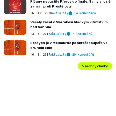
Říčany nepustily Přerov do finále. Samy si o něj
zahrají proti Prostějovu
16. 12. 2018
Aktuality
14 komentářů
Veselý začal v Marrákeši hladkým vítězstvím
nad Vannim
13. 4. 2017
Aktuality
7 komentářů
Berdych je v Melbourne po skreči soupeře ve
druhém kole
16. 1. 2017
Aktuality
29 komentářů
Všechny články