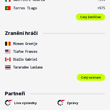
Torres Tiago
+975
Celý žebříček
Zranění hráči
Minnen Greetje
Tiafoe Frances
Diallo Gabriel
Tararudee Lanlana
Celý seznam
Partneři
Live výsledky
Zprávy