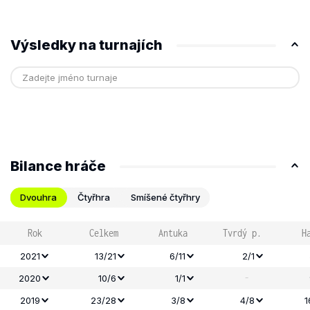
Výsledky na turnajích
Bilance hráče
Dvouhra
Čtyřhra
Smíšené čtyřhry
Rok
Celkem
Antuka
Tvrdý p.
H
2021
13/21
6/11
2/1
-
2020
10/6
1/1
2019
23/28
3/8
4/8
1