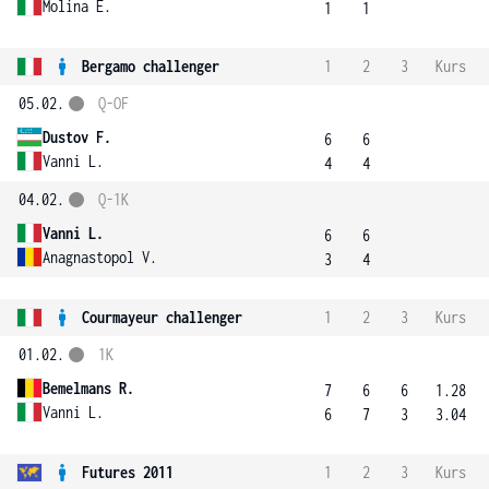
Molina E.
1
1
Bergamo challenger
1
2
3
Kurs
05.02.
Q-OF
Dustov F.
6
6
Vanni L.
4
4
04.02.
Q-1K
Vanni L.
6
6
Anagnastopol V.
3
4
Courmayeur challenger
1
2
3
Kurs
01.02.
1K
Bemelmans R.
7
6
6
1.28
Vanni L.
6
7
3
3.04
Futures 2011
1
2
3
Kurs