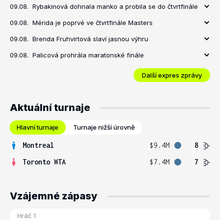
09.08.
Rybakinová dohnala manko a probila se do čtvrtfinále
09.08.
Mérida je poprvé ve čtvrtfinále Masters
09.08.
Brenda Fruhvirtová slaví jasnou výhru
09.08.
Palicová prohrála maratonské finále
Další expres zprávy
Aktuální turnaje
Hlavní turnaje
Turnaje nižší úrovně
Montreal
$9.4M
8
Toronto WTA
$7.4M
7
Vzájemné zápasy