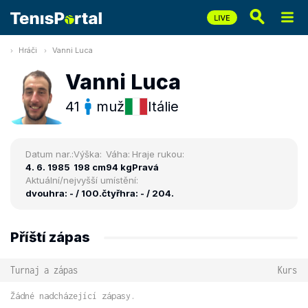
Hráči
Vanni Luca
Vanni Luca
41
muž
Itálie
Datum nar.:
Výška:
Váha:
Hraje rukou:
4. 6. 1985
198 cm
94 kg
Pravá
Aktuální/nejvyšší umístění:
dvouhra: - / 100.
čtyřhra: - / 204.
Příští zápas
Turnaj a zápas
Kurs
Žádné nadcházející zápasy.