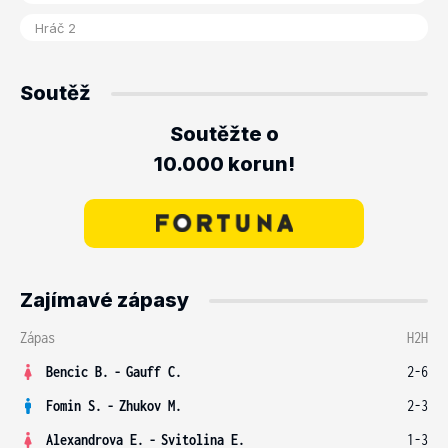
Soutěž
Soutěžte o
10.000 korun!
Zajímavé zápasy
Zápas
H2H
Bencic B.
-
Gauff C.
2-6
Fomin S.
-
Zhukov M.
2-3
Alexandrova E.
-
Svitolina E.
1-3