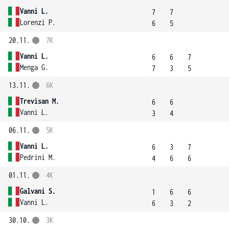
Vanni L.
7
7
Lorenzi P.
6
5
20.11.
7K
Vanni L.
6
6
7
Menga G.
7
3
5
13.11.
6K
Trevisan M.
6
6
Vanni L.
3
4
06.11.
5K
Vanni L.
6
3
7
Pedrini M.
4
6
6
01.11.
4K
Galvani S.
1
6
6
Vanni L.
6
3
2
30.10.
3K