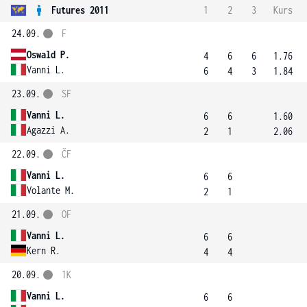
Futures 2011
1
2
3
Kurs
24.09.
F
Oswald P.
4
6
6
1.76
Vanni L.
6
4
3
1.84
23.09.
SF
Vanni L.
6
6
1.60
Agazzi A.
2
1
2.06
22.09.
ČF
Vanni L.
6
6
Volante M.
2
1
21.09.
OF
Vanni L.
6
6
Kern R.
4
4
20.09.
1K
Vanni L.
6
6