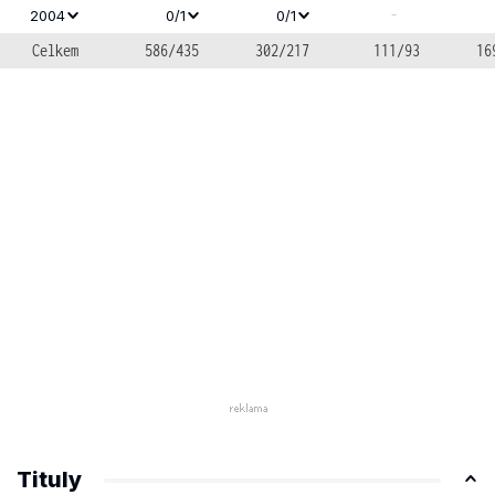
-
2004
0/1
0/1
Celkem
586/435
302/217
111/93
16
Tituly