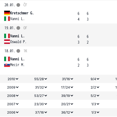
20.01.
ČF
Kretschmer G.
6
6
Vanni L.
4
3
19.01.
OF
Vanni L.
6
6
Oswald P.
3
2
18.01.
1K
Vanni L.
6
6
Mecir M.
2
3
2010
55/28
31/16
9/4
2009
31/32
17/24
2/2
2008
53/27
39/19
5/2
2007
23/30
20/21
1/3
2006
37/16
36/12
1/3