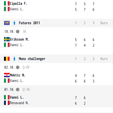
Cipolla F.
7
5
7
Vanni L.
5
7
6
Futures 2011
1
2
3
Kurs
18.10.
1K
Eriksson M.
5
6
6
Vanni L.
7
4
2
Mons challenger
1
2
3
Kurs
02.10.
Q-OF
Mektic N.
4
7
6
Vanni L.
6
6
3
01.10.
Q-1K
Vanni L.
7
6
Renavand N.
6
2