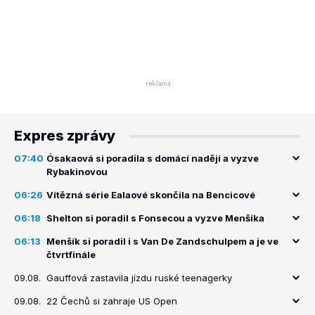
Expres zprávy
07:40
Ósakaová si poradila s domácí nadějí a vyzve
Rybakinovou
06:26
Vítězná série Ealaové skončila na Bencicové
06:18
Shelton si poradil s Fonsecou a vyzve Menšíka
06:13
Menšík si poradil i s Van De Zandschulpem a je ve
čtvrtfinále
09.08.
Gauffová zastavila jízdu ruské teenagerky
09.08.
22 Čechů si zahraje US Open