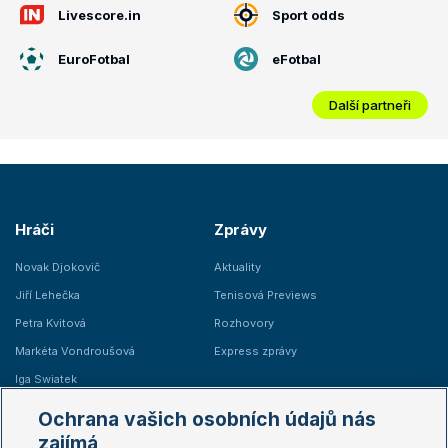
Livescore.in
Sport odds
EuroFotbal
eFotbal
Další partneři
Hráči
Zprávy
Novak Djokovič
Aktuality
Jiří Lehečka
Tenisová Previews
Petra Kvitová
Rozhovory
Markéta Vondroušová
Express zprávy
Iga Swiatek
Marie Bouzková
Ochrana vašich osobních údajů nás
Žebříčky
Kalendář turnajů
zajímá