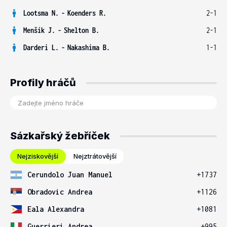
Lootsma N.
-
Koenders R.
2-1
Menšík J.
-
Shelton B.
2-1
Darderi L.
-
Nakashima B.
1-1
Profily hráčů
Sázkařský žebříček
Nejziskovější
Nejztrátovější
Cerundolo Juan Manuel
+1737
Obradovic Andrea
+1126
Eala Alexandra
+1081
Guerrieri Andrea
+995