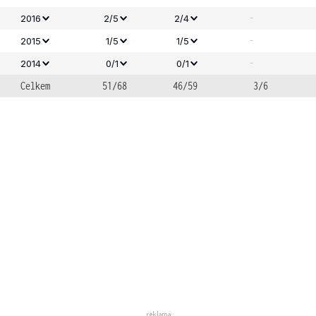
-
2016
2/5
2/4
-
2015
1/5
1/5
-
2014
0/1
0/1
Celkem
51/68
46/59
3/6