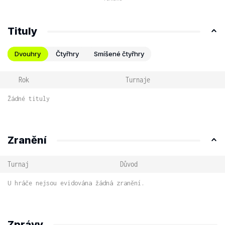
Tituly
Dvouhry
Čtyřhry
Smíšené čtyřhry
Rok
Turnaje
Žádné tituly
Zranění
Turnaj
Důvod
U hráče nejsou evidována žádná zranění.
Zprávy