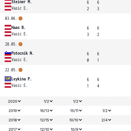
Steiner M.
6
6
Vasic E.
2
3
03.06.
Haas B.
6
6
Vasic E.
3
2
28.05.
Potocnik N.
6
6
Vasic E.
0
1
22.05.
Leykina P.
6
6
Vasic E.
1
4
-
2020
1/2
1/2
2019
16/13
15/11
1/2
2018
12/15
10/10
2/4
-
2017
12/10
10/9