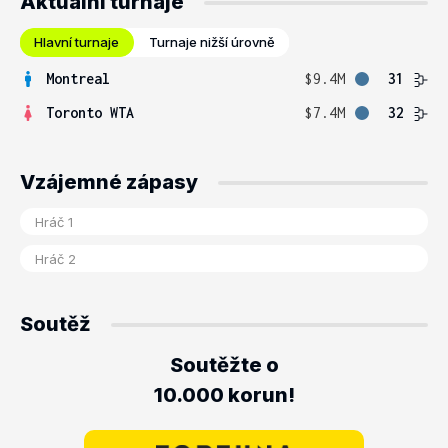
Aktuální turnaje
Hlavní turnaje
Turnaje nižší úrovně
Montreal
$9.4M
31
Toronto WTA
$7.4M
32
Vzájemné zápasy
Soutěž
Soutěžte o
10.000 korun!