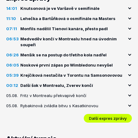
14:01
Knutsonová je ve Varšavě v semifinále
11:10
Lehečka a Bartůňková o osmifinále na Masters
07:11
Monfils nadělil Tienovi kanára, přesto padl
06:53
Medveděv končí v Montrealu hned na úvodním
soupeři
06:26
Menšík se na postup do třetího kola nadřel
06:05
Noskové první zápas po Wimbledonu nevyšel
05:39
Krejčíková nestačila v Torontu na Samsonovovou
00:12
Další šok v Montrealu, Zverev končí
05.08.
Fritz v Montrealu překvapivě končí
05.08.
Rybakinová zvládla bitvu s Kasatkinovou
Další expres zprávy