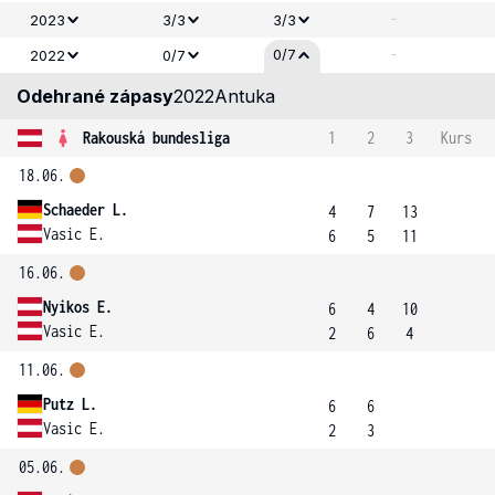
-
2023
3/3
3/3
-
0/7
2022
0/7
Odehrané zápasy
2022
Antuka
Rakouská bundesliga
1
2
3
Kurs
18.06.
Schaeder L.
4
7
13
Vasic E.
6
5
11
16.06.
Nyikos E.
6
4
10
Vasic E.
2
6
4
11.06.
Putz L.
6
6
Vasic E.
2
3
05.06.