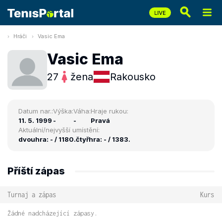
Hráči
Vasic Ema
Vasic Ema
27
žena
Rakousko
Datum nar.:
Výška:
Váha:
Hraje rukou:
11. 5. 1999
-
-
Pravá
Aktuální/nejvyšší umístění:
dvouhra: - / 1180.
čtyřhra: - / 1383.
Příští zápas
Turnaj a zápas
Kurs
Žádné nadcházející zápasy.