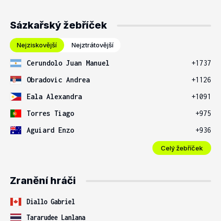
Sázkařský žebříček
Nejziskovější
Nejztrátovější
Cerundolo Juan Manuel
+1737
Obradovic Andrea
+1126
Eala Alexandra
+1091
Torres Tiago
+975
Aguiard Enzo
+936
Celý žebříček
Zranění hráči
Diallo Gabriel
Tararudee Lanlana