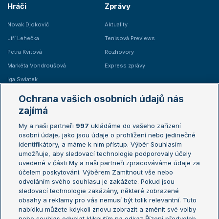
Hráči
Zprávy
Novak Djokovič
Aktuality
Jiří Lehečka
Tenisová Previews
Petra Kvitová
Rozhovory
Markéta Vondroušová
Express zprávy
Iga Swiatek
Marie Bouzková
Ochrana vašich osobních údajů nás
Žebříčky
Kalendář turnajů
zajímá
My a naši partneři
997
ukládáme do vašeho zařízení
Žebříček ATP (muži)
Australian Open
osobní údaje, jako jsou údaje o prohlížení nebo jedinečné
Žebříček WTA (ženy)
French Open
identifikátory, a máme k nim přístup. Výběr Souhlasím
umožňuje, aby sledovací technologie podporovaly účely
Sázkařský žebříček
Wimbledon
uvedené v části My a naši partneři zpracováváme údaje za
US Open
účelem poskytování. Výběrem Zamítnout vše nebo
odvoláním svého souhlasu je zakážete. Pokud jsou
Turnaj mistrů
sledovací technologie zakázány, některé zobrazené
Turnaj mistryň
obsahy a reklamy pro vás nemusí být tolik relevantní. Tuto
Aktualní trendy
nabídku můžete kdykoli znovu zobrazit a změnit své volby
nebo souhlas odvolat kliknutím na odkaz Řízení předvoleb