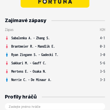
Zajímavé zápasy
Zápas
H2H
Sabalenka A.
-
Zhang S.
4-1
Brantmeier R.
-
Mandlik E.
0-3
Ryan Ziegann S.
-
Gadecki T.
3-0
Sakkari M.
-
Gauff C.
5-6
Mertens E.
-
Osaka N.
3-5
Norrie C.
-
De Minaur A.
3-3
Profily hráčů