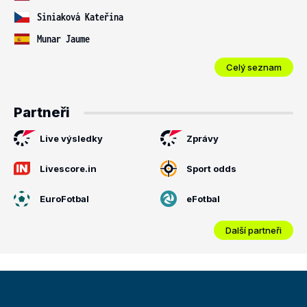
Siniaková Kateřina
Munar Jaume
Celý seznam
Partneři
Live výsledky
Zprávy
Livescore.in
Sport odds
EuroFotbal
eFotbal
Další partneři