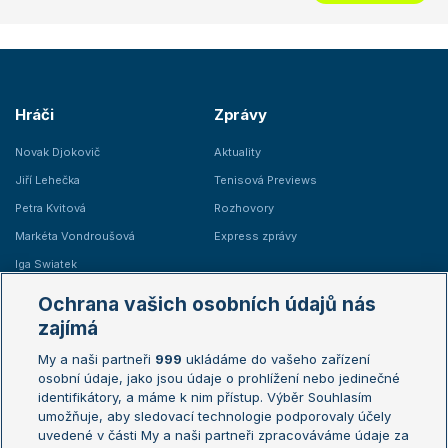
Hráči
Zprávy
Novak Djokovič
Aktuality
Jiří Lehečka
Tenisová Previews
Petra Kvitová
Rozhovory
Markéta Vondroušová
Express zprávy
Iga Swiatek
Marie Bouzková
Ochrana vašich osobních údajů nás
Žebříčky
Kalendář turnajů
zajímá
My a naši partneři
999
ukládáme do vašeho zařízení
Žebříček ATP (muži)
Australian Open
osobní údaje, jako jsou údaje o prohlížení nebo jedinečné
Žebříček WTA (ženy)
French Open
identifikátory, a máme k nim přístup. Výběr Souhlasím
umožňuje, aby sledovací technologie podporovaly účely
Sázkařský žebříček
Wimbledon
uvedené v části My a naši partneři zpracováváme údaje za
US Open