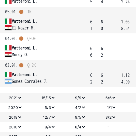
Vatteroni L.
5
4
2.24
05.01.
1K
Vatteroni L.
6
6
1.03
El Nazer M.
1
0
8.54
04.01.
Q-OF
Vatteroni L.
6
6
Morsy O.
0
2
03.01.
Q-2K
Vatteroni L.
6
6
1.12
Gomez Corrales J.
2
2
4.90
2021
15/15
9/9
6/6
2020
5/3
4/2
1/1
2019
12/7
9/5
3/2
-
2018
8/4
8/4