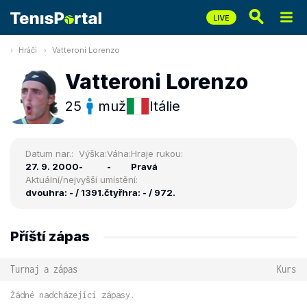
Hráči
Vatteroni Lorenzo
Vatteroni Lorenzo
25
muž
Itálie
Datum nar.:
Výška:
Váha:
Hraje rukou:
27. 9. 2000
-
-
Pravá
Aktuální/nejvyšší umístění:
dvouhra: - / 1391.
čtyřhra: - / 972.
Příští zápas
Turnaj a zápas
Kurs
Žádné nadcházející zápasy.