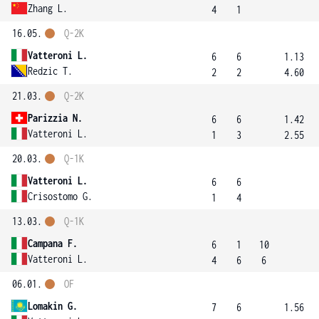
Zhang L.
4
1
16.05.
Q-2K
Vatteroni L.
6
6
1.13
Redzic T.
2
2
4.60
21.03.
Q-2K
Parizzia N.
6
6
1.42
Vatteroni L.
1
3
2.55
20.03.
Q-1K
Vatteroni L.
6
6
Crisostomo G.
1
4
13.03.
Q-1K
Campana F.
6
1
10
Vatteroni L.
4
6
6
06.01.
OF
Lomakin G.
7
6
1.56