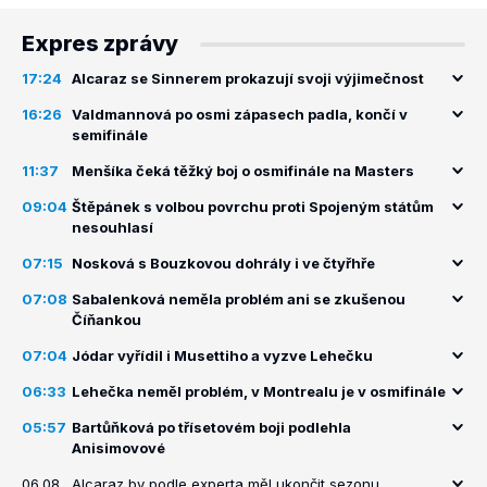
Expres zprávy
17:24
Alcaraz se Sinnerem prokazují svoji výjimečnost
16:26
Valdmannová po osmi zápasech padla, končí v
semifinále
11:37
Menšíka čeká těžký boj o osmifinále na Masters
09:04
Štěpánek s volbou povrchu proti Spojeným státům
nesouhlasí
07:15
Nosková s Bouzkovou dohrály i ve čtyřhře
07:08
Sabalenková neměla problém ani se zkušenou
Číňankou
07:04
Jódar vyřídil i Musettiho a vyzve Lehečku
06:33
Lehečka neměl problém, v Montrealu je v osmifinále
05:57
Bartůňková po třísetovém boji podlehla
Anisimovové
06.08.
Alcaraz by podle experta měl ukončit sezonu