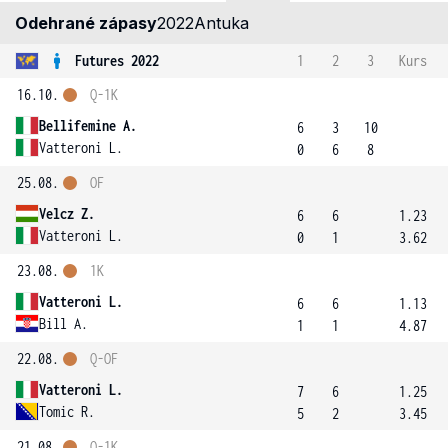
Odehrané zápasy
2022
Antuka
Futures 2022
1
2
3
Kurs
16.10.
Q-1K
Bellifemine A.
6
3
10
Vatteroni L.
0
6
8
25.08.
OF
Velcz Z.
6
6
1.23
Vatteroni L.
0
1
3.62
23.08.
1K
Vatteroni L.
6
6
1.13
Bill A.
1
1
4.87
22.08.
Q-OF
Vatteroni L.
7
6
1.25
Tomic R.
5
2
3.45
21.08.
Q-1K