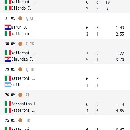
Vatteroni L.
6
0
10
Bilardo J.
2
6
7
31.05.
Q-OF
Barun B.
6
6
1.43
Vatteroni L.
3
4
2.55
30.05.
Q-2K
Vatteroni L.
7
6
1.22
Simundza J.
5
1
3.70
29.05.
Q-1K
Vatteroni L.
6
6
Cotler L.
1
1
26.05.
OF
Sorrentino L.
6
6
1.14
Vatteroni L.
4
0
4.85
25.05.
1K
Vatteroni L.
6
6
6.47