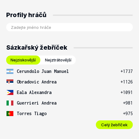
Profily hráčů
Sázkařský žebříček
Nejziskovější
Nejztrátovější
Cerundolo Juan Manuel
+1737
Obradovic Andrea
+1126
Eala Alexandra
+1091
Guerrieri Andrea
+981
Torres Tiago
+975
Celý žebříček