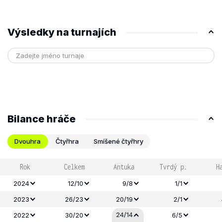
Výsledky na turnajích
Bilance hráče
Dvouhra
Čtyřhra
Smíšené čtyřhry
Rok
Celkem
Antuka
Tvrdý p.
H
2024
12/10
9/8
1/1
2023
26/23
20/19
2/1
24/14
2022
30/20
6/5