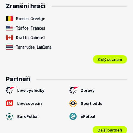
Zranění hráči
Minnen Greetje
Tiafoe Frances
Diallo Gabriel
Tararudee Lanlana
Celý seznam
Partneři
Live výsledky
Zprávy
Livescore.in
Sport odds
EuroFotbal
eFotbal
Další partneři