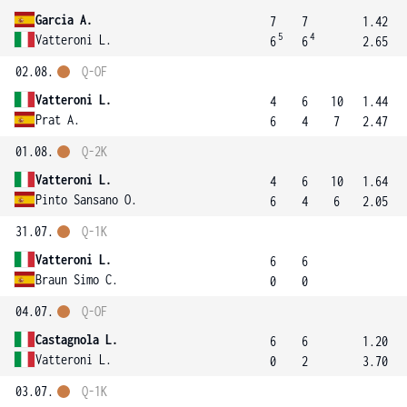
Garcia A.
7
7
1.42
5
4
Vatteroni L.
6
6
2.65
02.08.
Q-OF
Vatteroni L.
4
6
10
1.44
Prat A.
6
4
7
2.47
01.08.
Q-2K
Vatteroni L.
4
6
10
1.64
Pinto Sansano O.
6
4
6
2.05
31.07.
Q-1K
Vatteroni L.
6
6
Braun Simo C.
0
0
04.07.
Q-OF
Castagnola L.
6
6
1.20
Vatteroni L.
0
2
3.70
03.07.
Q-1K