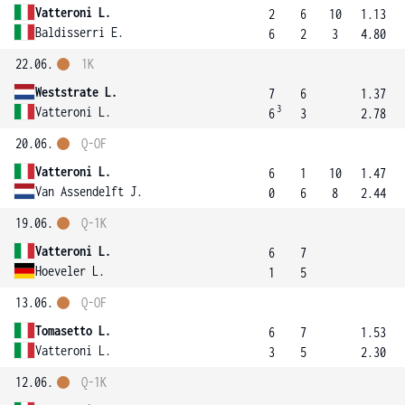
Vatteroni L.
2
6
10
1.13
Baldisserri E.
6
2
3
4.80
22.06.
1K
Weststrate L.
7
6
1.37
3
Vatteroni L.
6
3
2.78
20.06.
Q-OF
Vatteroni L.
6
1
10
1.47
Van Assendelft J.
0
6
8
2.44
19.06.
Q-1K
Vatteroni L.
6
7
Hoeveler L.
1
5
13.06.
Q-OF
Tomasetto L.
6
7
1.53
Vatteroni L.
3
5
2.30
12.06.
Q-1K