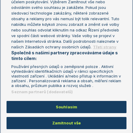
účelem poskytování. Výběrem Zamítnout vše nebo
odvoláním svého souhlasu je zakážete. Pokud jsou
Turnaj mistrů
sledovací technologie zakázány, některé zobrazené
Turnaj mistryň
obsahy a reklamy pro vás nemusí být tolik relevantní. Tuto
Aktualní trendy
nabídku můžete kdykoli znovu zobrazit a změnit své volby
nebo souhlas odvolat kliknutím na odkaz Řízení předvoleb
ve spodní části webové stránky. Vaše volby se projeví v
Fotbalové přestupy
našem Internetová stránka. Další podrobnosti naleznete v
Livesport Daily
našich Zásadách ochrany osobních údajů.
Třetí strany
Společně s našimi partnery zpracováváme údaje s
LS Prague Open
tímto cílem:
Používání přesných údajů o zeměpisné poloze . Aktivní
vyhledávání identifikačních údajů v rámci specifických
vlastností zařízení . Ukládání a/nebo přístup k informacím v
Podmínky užití
Nastavení soukromí
zařízení . Personalizovaná reklama a obsah, měření reklam
GDPR a žurnalistika
Reklama
a obsahu, průzkum publika a rozvoj služeb .
Informace o zpracování osobních
Kontakt
Seznam partnerů (dodavatelů)
údajů
Tiráž
Souhlasím
Copyright © 2008-2026 TenisPortal.cz. Využíváme zpravodajství ČTK.
Zamítnout vše