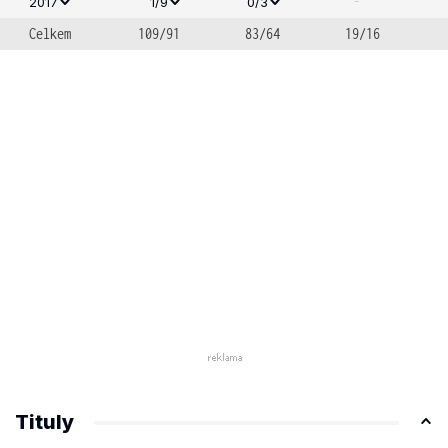
-
2017
1/9
0/3
Celkem
109/91
83/64
19/16
Tituly