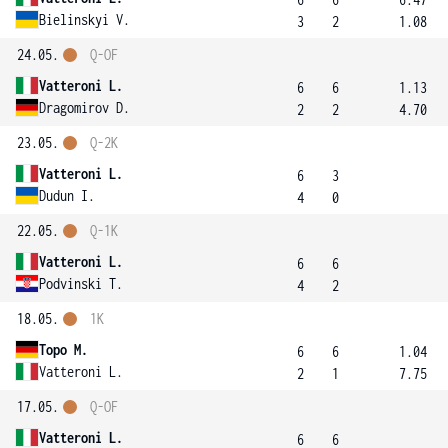
Bielinskyi V.
3
2
1.08
24.05.
Q-OF
Vatteroni L.
6
6
1.13
Dragomirov D.
2
2
4.70
23.05.
Q-2K
Vatteroni L.
6
3
Dudun I.
4
0
22.05.
Q-1K
Vatteroni L.
6
6
Podvinski T.
4
2
18.05.
1K
Topo M.
6
6
1.04
Vatteroni L.
2
1
7.75
17.05.
Q-OF
Vatteroni L.
6
6