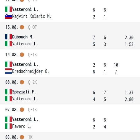
Vatteroni L.
6
6
Najvirt Kolaric M.
2
1
15.08.
Q-OF
Dubouch M.
7
6
2.30
Vatteroni L.
5
3
1.53
14.08.
Q-1K
Vatteroni L.
2
6
10
Bredschneijder O.
6
1
7
08.08.
Q-2K
Speziali F.
6
7
1.37
Vatteroni L.
4
5
2.80
07.08.
Q-1K
Vatteroni L.
6
6
Favero L.
2
4
03.08.
1K