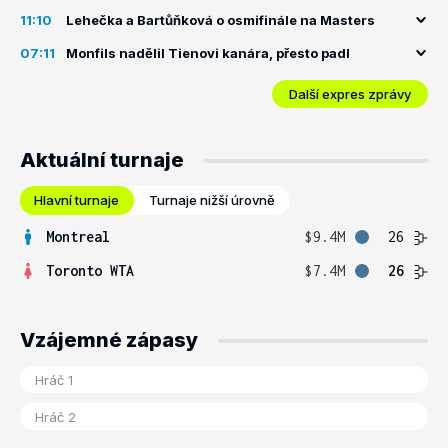
11:10
Lehečka a Bartůňková o osmifinále na Masters
07:11
Monfils nadělil Tienovi kanára, přesto padl
Další expres zprávy
Aktuální turnaje
Hlavní turnaje
Turnaje nižší úrovně
Montreal
$9.4M
26
Toronto WTA
$7.4M
26
Vzájemné zápasy