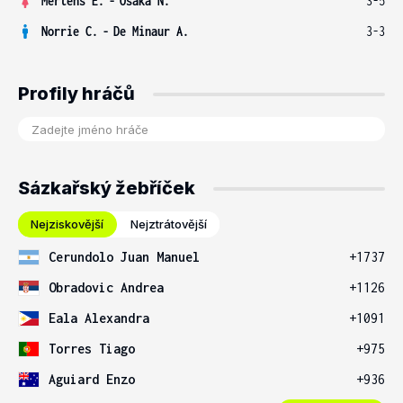
Mertens E.
-
Osaka N.
3-5
Norrie C.
-
De Minaur A.
3-3
Profily hráčů
Sázkařský žebříček
Nejziskovější
Nejztrátovější
Cerundolo Juan Manuel
+1737
Obradovic Andrea
+1126
Eala Alexandra
+1091
Torres Tiago
+975
Aguiard Enzo
+936