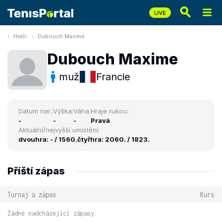
Hráči
Dubouch Maxime
Dubouch Maxime
muž
Francie
Datum nar.:
Výška:
Váha:
Hraje rukou:
-
-
-
Pravá
Aktuální/nejvyšší umístění:
dvouhra: - / 1560.
čtyřhra: 2060. / 1823.
Příští zápas
Turnaj a zápas
Kurs
Žádné nadcházející zápasy.