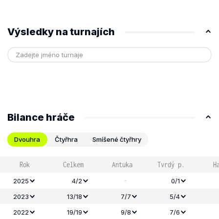
Výsledky na turnajích
Bilance hráče
Dvouhra
Čtyřhra
Smíšené čtyřhry
Rok
Celkem
Antuka
Tvrdý p.
H
-
2025
4/2
0/1
2023
13/18
7/7
5/4
2022
19/19
9/8
7/6