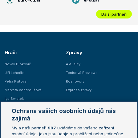
Další partneři
Hráči
Zprávy
Novak Djokovič
Aktuality
Jiří Lehečka
Tenisová Previews
Petra Kvitová
Rozhovory
Markéta Vondroušová
Express zprávy
Iga Swiatek
Marie Bouzková
Ochrana vašich osobních údajů nás
Žebříčky
Kalendář turnajů
zajímá
My a naši partneři
997
ukládáme do vašeho zařízení
Žebříček ATP (muži)
Australian Open
osobní údaje, jako jsou údaje o prohlížení nebo jedinečné
Žebříček WTA (ženy)
French Open