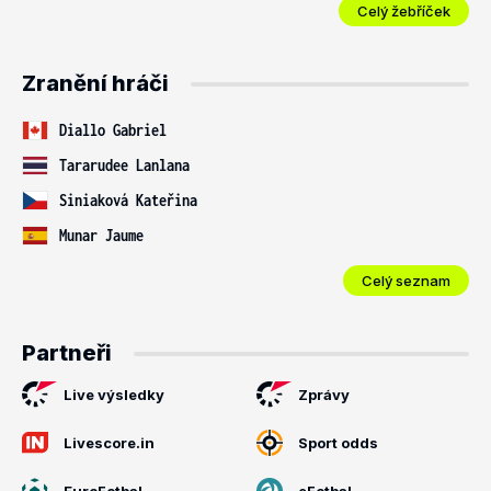
Celý žebříček
Zranění hráči
Diallo Gabriel
Tararudee Lanlana
Siniaková Kateřina
Munar Jaume
Celý seznam
Partneři
Live výsledky
Zprávy
Livescore.in
Sport odds
EuroFotbal
eFotbal