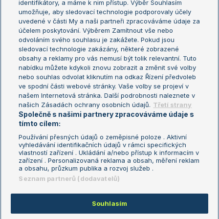
identifikátory, a máme k nim přístup. Výběr Souhlasím
umožňuje, aby sledovací technologie podporovaly účely
Sázkařský žebříček
Wimbledon
uvedené v části My a naši partneři zpracováváme údaje za
US Open
účelem poskytování. Výběrem Zamítnout vše nebo
odvoláním svého souhlasu je zakážete. Pokud jsou
Turnaj mistrů
sledovací technologie zakázány, některé zobrazené
Turnaj mistryň
obsahy a reklamy pro vás nemusí být tolik relevantní. Tuto
Aktualní trendy
nabídku můžete kdykoli znovu zobrazit a změnit své volby
nebo souhlas odvolat kliknutím na odkaz Řízení předvoleb
ve spodní části webové stránky. Vaše volby se projeví v
Fotbalové přestupy
našem Internetová stránka. Další podrobnosti naleznete v
Livesport Daily
našich Zásadách ochrany osobních údajů.
Třetí strany
Společně s našimi partnery zpracováváme údaje s
LS Prague Open
tímto cílem:
Používání přesných údajů o zeměpisné poloze . Aktivní
vyhledávání identifikačních údajů v rámci specifických
vlastností zařízení . Ukládání a/nebo přístup k informacím v
Podmínky užití
Nastavení soukromí
zařízení . Personalizovaná reklama a obsah, měření reklam
GDPR a žurnalistika
Reklama
a obsahu, průzkum publika a rozvoj služeb .
Informace o zpracování osobních
Kontakt
Seznam partnerů (dodavatelů)
údajů
Tiráž
Souhlasím
Copyright © 2008-2026 TenisPortal.cz. Využíváme zpravodajství ČTK.