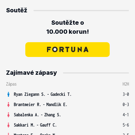
Soutěž
Soutěžte o
10.000 korun!
Zajímavé zápasy
Zápas
H2H
Ryan Ziegann S.
-
Gadecki T.
3-0
Brantmeier R.
-
Mandlik E.
0-3
Sabalenka A.
-
Zhang S.
4-1
Sakkari M.
-
Gauff C.
5-6