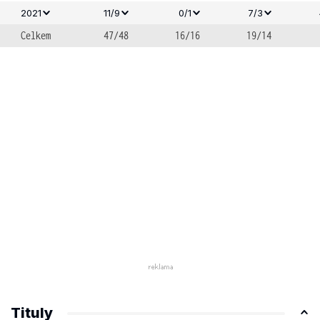
2021
11/9
0/1
7/3
Celkem
47/48
16/16
19/14
Tituly