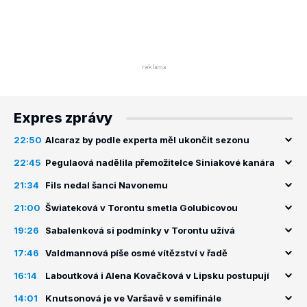
Expres zprávy
22:50
Alcaraz by podle experta měl ukončit sezonu
22:45
Pegulaová nadělila přemožitelce Siniakové kanára
21:34
Fils nedal šanci Navonemu
21:00
Šwiateková v Torontu smetla Golubicovou
19:26
Sabalenková si podmínky v Torontu užívá
17:46
Valdmannová píše osmé vítězství v řadě
16:14
Laboutková i Alena Kovačková v Lipsku postupují
14:01
Knutsonová je ve Varšavě v semifinále