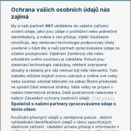
Marie Bouzková
Ochrana vašich osobních údajů nás
Žebříčky
Kalendář turnajů
zajímá
My a naši partneři
997
ukládáme do vašeho zařízení
Žebříček ATP (muži)
Australian Open
osobní údaje, jako jsou údaje o prohlížení nebo jedinečné
Žebříček WTA (ženy)
French Open
identifikátory, a máme k nim přístup. Výběr Souhlasím
umožňuje, aby sledovací technologie podporovaly účely
Sázkařský žebříček
Wimbledon
uvedené v části My a naši partneři zpracováváme údaje za
US Open
účelem poskytování. Výběrem Zamítnout vše nebo
odvoláním svého souhlasu je zakážete. Pokud jsou
Turnaj mistrů
sledovací technologie zakázány, některé zobrazené
Turnaj mistryň
obsahy a reklamy pro vás nemusí být tolik relevantní. Tuto
Aktualní trendy
nabídku můžete kdykoli znovu zobrazit a změnit své volby
nebo souhlas odvolat kliknutím na odkaz Řízení předvoleb
ve spodní části webové stránky. Vaše volby se projeví v
Fotbalové přestupy
našem Internetová stránka. Další podrobnosti naleznete v
Livesport Daily
našich Zásadách ochrany osobních údajů.
Třetí strany
Společně s našimi partnery zpracováváme údaje s
LS Prague Open
tímto cílem:
Používání přesných údajů o zeměpisné poloze . Aktivní
vyhledávání identifikačních údajů v rámci specifických
vlastností zařízení . Ukládání a/nebo přístup k informacím v
Podmínky užití
Nastavení soukromí