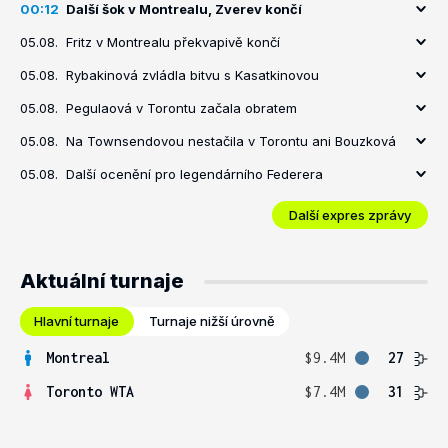
00:12
Další šok v Montrealu, Zverev končí
05.08.
Fritz v Montrealu překvapivě končí
05.08.
Rybakinová zvládla bitvu s Kasatkinovou
05.08.
Pegulaová v Torontu začala obratem
05.08.
Na Townsendovou nestačila v Torontu ani Bouzková
05.08.
Další ocenění pro legendárního Federera
Další expres zprávy
Aktuální turnaje
Hlavní turnaje
Turnaje nižší úrovně
Montreal
$9.4M
27
Toronto WTA
$7.4M
31