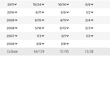
2011
15/24
10/14
5/9
2010
6/11
5/9
1/2
2009
6/15
4/11
2/4
2008
5/16
3/13
2/3
2007
1/3
0/1
1/2
-
2006
3/8
3/8
Celkem
64/124
51/95
13/28