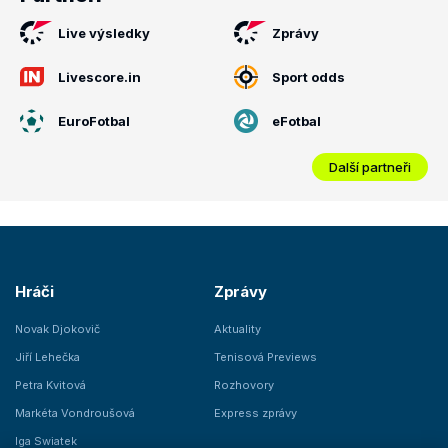
Live výsledky
Zprávy
Livescore.in
Sport odds
EuroFotbal
eFotbal
Další partneři
Hráči
Zprávy
Novak Djokovič
Aktuality
Jiří Lehečka
Tenisová Previews
Petra Kvitová
Rozhovory
Markéta Vondroušová
Express zprávy
Iga Swiatek