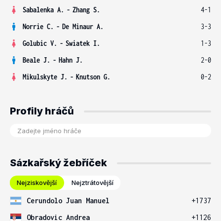
Sabalenka A.
-
Zhang S.
4-1
Norrie C.
-
De Minaur A.
3-3
Golubic V.
-
Swiatek I.
1-3
Beale J.
-
Hahn J.
2-0
Mikulskyte J.
-
Knutson G.
0-2
Profily hráčů
Sázkařský žebříček
Nejziskovější
Nejztrátovější
Cerundolo Juan Manuel
+1737
Obradovic Andrea
+1126