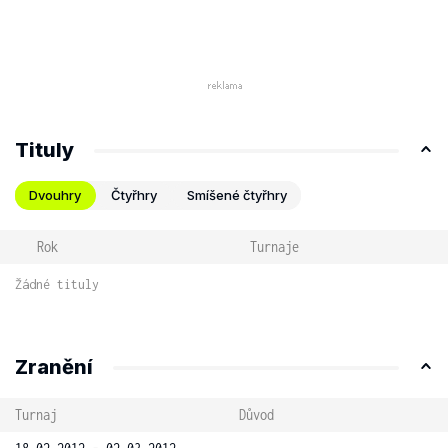
Tituly
Dvouhry
Čtyřhry
Smíšené čtyřhry
Rok
Turnaje
Žádné tituly
Zranění
Turnaj
Důvod