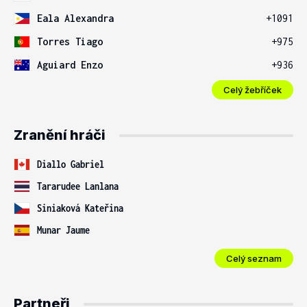
Eala Alexandra
+1091
Torres Tiago
+975
Aguiard Enzo
+936
Celý žebříček
Zranění hráči
Diallo Gabriel
Tararudee Lanlana
Siniaková Kateřina
Munar Jaume
Celý seznam
Partneři