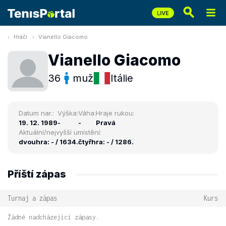
Hráči
Vianello Giacomo
Vianello Giacomo
36
muž
Itálie
Datum nar.:
Výška:
Váha:
Hraje rukou:
19. 12. 1989
-
-
Pravá
Aktuální/nejvyšší umístění:
dvouhra: - / 1634.
čtyřhra: - / 1286.
Příští zápas
Turnaj a zápas
Kurs
Žádné nadcházející zápasy.