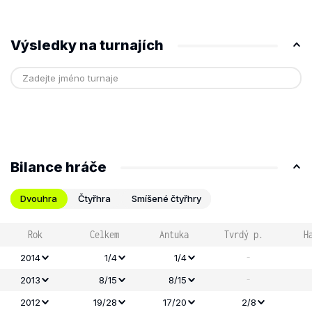
Výsledky na turnajích
Bilance hráče
Dvouhra
Čtyřhra
Smíšené čtyřhry
Rok
Celkem
Antuka
Tvrdý p.
H
-
2014
1/4
1/4
-
2013
8/15
8/15
2012
19/28
17/20
2/8