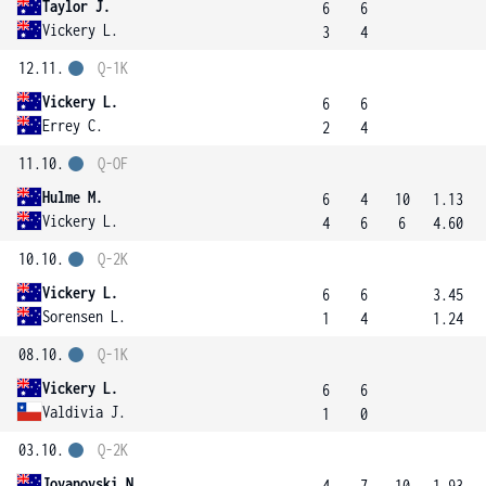
Taylor J.
6
6
Vickery L.
3
4
12.11.
Q-1K
Vickery L.
6
6
Errey C.
2
4
11.10.
Q-OF
Hulme M.
6
4
10
1.13
Vickery L.
4
6
6
4.60
10.10.
Q-2K
Vickery L.
6
6
3.45
Sorensen L.
1
4
1.24
08.10.
Q-1K
Vickery L.
6
6
Valdivia J.
1
0
03.10.
Q-2K
Jovanovski N.
4
7
10
1.93