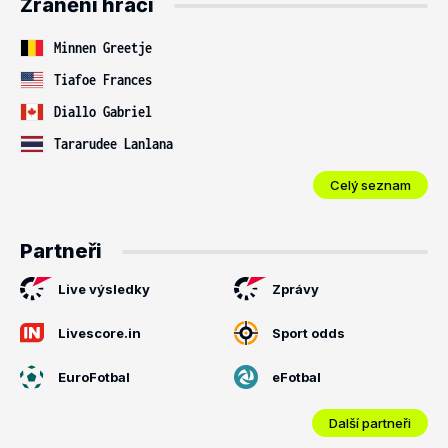
Zranění hráči
Minnen Greetje
Tiafoe Frances
Diallo Gabriel
Tararudee Lanlana
Celý seznam
Partneři
Live výsledky
Zprávy
Livescore.in
Sport odds
EuroFotbal
eFotbal
Další partneři