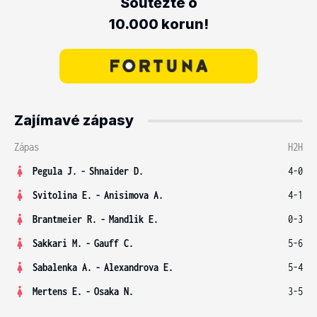
Soutěžte o
10.000 korun!
Zajímavé zápasy
Zápas
H2H
Pegula J.
-
Shnaider D.
4-0
Svitolina E.
-
Anisimova A.
4-1
Brantmeier R.
-
Mandlik E.
0-3
Sakkari M.
-
Gauff C.
5-6
Sabalenka A.
-
Alexandrova E.
5-4
Mertens E.
-
Osaka N.
3-5