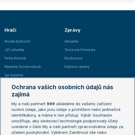
Hráči
Zprávy
Novak Djokovič
Aktuality
Jiří Lehečka
Tenisová Previews
Petra Kvitová
Rozhovory
Markéta Vondroušová
Express zprávy
Iga Swiatek
Marie Bouzková
Ochrana vašich osobních údajů nás
Žebříčky
Kalendář turnajů
zajímá
My a naši partneři
999
ukládáme do vašeho zařízení
Žebříček ATP (muži)
Australian Open
osobní údaje, jako jsou údaje o prohlížení nebo jedinečné
Žebříček WTA (ženy)
French Open
identifikátory, a máme k nim přístup. Výběr Souhlasím
umožňuje, aby sledovací technologie podporovaly účely
Sázkařský žebříček
Wimbledon
uvedené v části My a naši partneři zpracováváme údaje za
US Open
účelem poskytování. Výběrem Zamítnout vše nebo