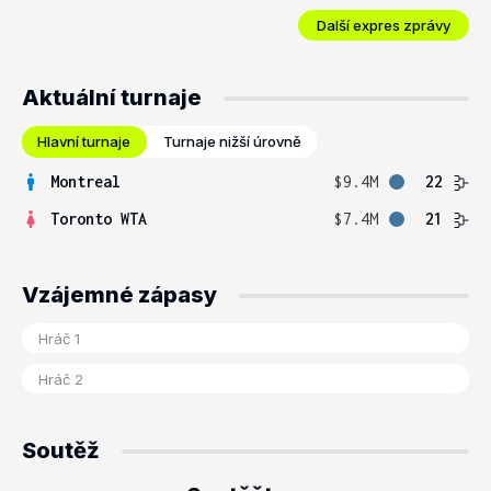
Další expres zprávy
Aktuální turnaje
Hlavní turnaje
Turnaje nižší úrovně
Montreal
$9.4M
22
Toronto WTA
$7.4M
21
Vzájemné zápasy
Soutěž