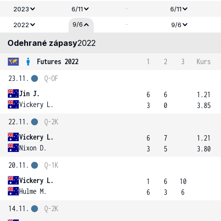
-
2023
6/11
6/11
-
9/6
2022
9/6
Odehrané zápasy
2022
Futures 2022
1
2
3
Kurs
23.11.
Q-OF
Jin J.
6
6
1.21
Vickery L.
3
0
3.85
22.11.
Q-2K
Vickery L.
6
7
1.21
Nixon D.
3
5
3.80
20.11.
Q-1K
Vickery L.
1
6
10
Hulme M.
6
3
6
14.11.
Q-2K