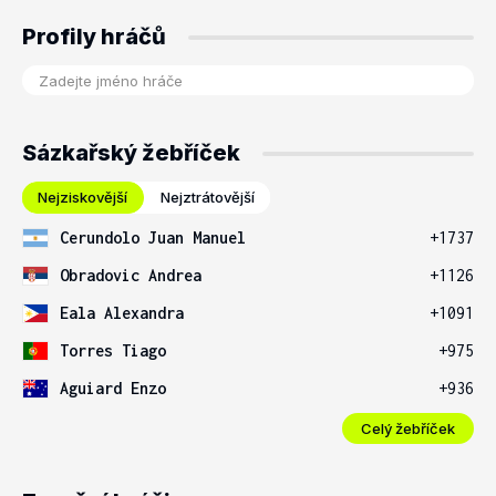
Profily hráčů
Sázkařský žebříček
Nejziskovější
Nejztrátovější
Cerundolo Juan Manuel
+1737
Obradovic Andrea
+1126
Eala Alexandra
+1091
Torres Tiago
+975
Aguiard Enzo
+936
Celý žebříček