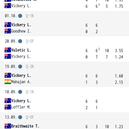
3
Vickery L.
6
6
5
1.75
01.10.
Q-1K
Vickery L.
6
6
Goodhew I.
0
2
20.09.
Q-OF
3
Vuletic L.
6
6
10
3.55
Vickery L.
0
7
7
1.24
19.09.
Q-2K
Vickery L.
6
6
1.60
Mahajan A.
1
3
2.15
18.09.
Q-1K
Vickery L.
6
6
Leffler M.
2
1
13.09.
Q-OF
Braithwaite T.
6
3
10
1.23