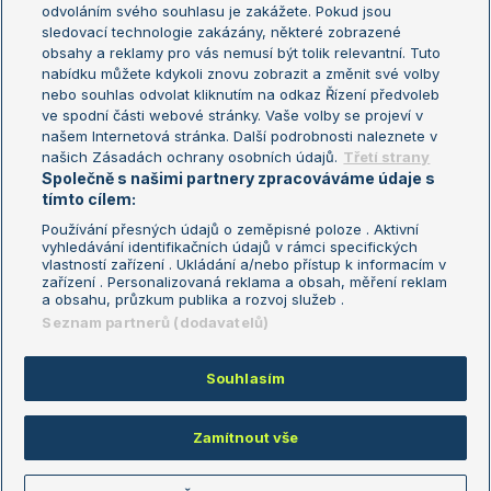
odvoláním svého souhlasu je zakážete. Pokud jsou
Turnaj mistrů
sledovací technologie zakázány, některé zobrazené
Turnaj mistryň
obsahy a reklamy pro vás nemusí být tolik relevantní. Tuto
Aktualní trendy
nabídku můžete kdykoli znovu zobrazit a změnit své volby
nebo souhlas odvolat kliknutím na odkaz Řízení předvoleb
ve spodní části webové stránky. Vaše volby se projeví v
Fotbalové přestupy
našem Internetová stránka. Další podrobnosti naleznete v
Livesport Daily
našich Zásadách ochrany osobních údajů.
Třetí strany
Společně s našimi partnery zpracováváme údaje s
LS Prague Open
tímto cílem:
Používání přesných údajů o zeměpisné poloze . Aktivní
vyhledávání identifikačních údajů v rámci specifických
vlastností zařízení . Ukládání a/nebo přístup k informacím v
Podmínky užití
Nastavení soukromí
zařízení . Personalizovaná reklama a obsah, měření reklam
GDPR a žurnalistika
Reklama
a obsahu, průzkum publika a rozvoj služeb .
Informace o zpracování osobních
Kontakt
Seznam partnerů (dodavatelů)
údajů
Tiráž
Souhlasím
Copyright © 2008-2026 TenisPortal.cz. Využíváme zpravodajství ČTK.
Zamítnout vše