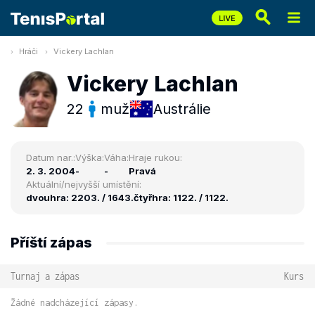
Hráči
Vickery Lachlan
Vickery Lachlan
22
muž
Austrálie
Datum nar.:
Výška:
Váha:
Hraje rukou:
2. 3. 2004
-
-
Pravá
Aktuální/nejvyšší umístění:
dvouhra: 2203. / 1643.
čtyřhra: 1122. / 1122.
Příští zápas
Turnaj a zápas
Kurs
Žádné nadcházející zápasy.