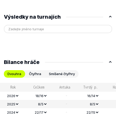
Výsledky na turnajích
Bilance hráče
Dvouhra
Čtyřhra
Smíšené čtyřhry
Rok
Celkem
Antuka
Tvrdý p.
H
-
2026
18/16
16/14
-
2025
8/5
8/5
-
2024
22/17
22/15