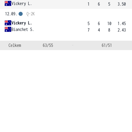
Vickery L.
1
6
5
3.50
12.09.
Q-2K
Vickery L.
5
6
10
1.45
Bianchet S.
7
4
8
2.43
Celkem
63/55
-
61/51