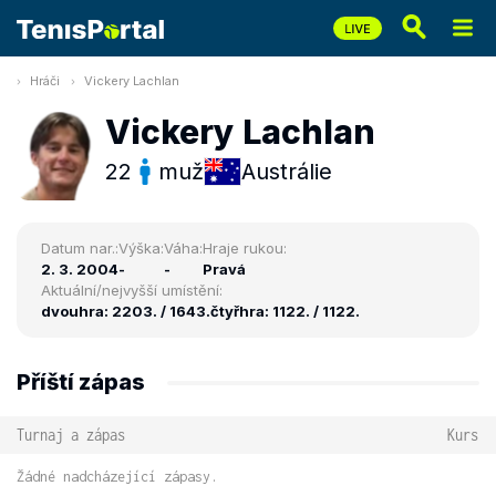
Hráči
Vickery Lachlan
Vickery Lachlan
22
muž
Austrálie
Datum nar.:
Výška:
Váha:
Hraje rukou:
2. 3. 2004
-
-
Pravá
Aktuální/nejvyšší umístění:
dvouhra: 2203. / 1643.
čtyřhra: 1122. / 1122.
Příští zápas
Turnaj a zápas
Kurs
Žádné nadcházející zápasy.