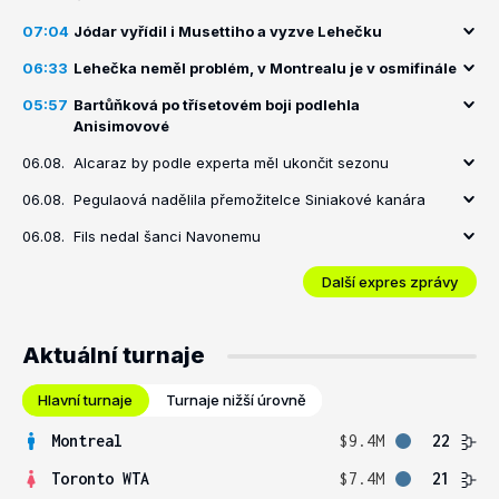
07:04
Jódar vyřídil i Musettiho a vyzve Lehečku
06:33
Lehečka neměl problém, v Montrealu je v osmifinále
05:57
Bartůňková po třísetovém boji podlehla
Anisimovové
06.08.
Alcaraz by podle experta měl ukončit sezonu
06.08.
Pegulaová nadělila přemožitelce Siniakové kanára
06.08.
Fils nedal šanci Navonemu
Další expres zprávy
Aktuální turnaje
Hlavní turnaje
Turnaje nižší úrovně
Montreal
$9.4M
22
Toronto WTA
$7.4M
21