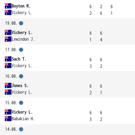
Boyton R.
6
2
6
Vickery L.
2
6
1
19.08.
Vickery L.
6
6
Lewindon J.
1
4
17.08.
Sach T.
6
6
Vickery L.
3
2
16.08.
Jones S.
6
6
Vickery L.
2
1
15.08.
Vickery L.
6
6
Babakian H.
3
2
14.08.