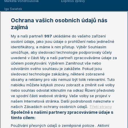
Markéta Vondroušová
Express zprávy
Iga Swiatek
Marie Bouzková
Ochrana vašich osobních údajů nás
Žebříčky
Kalendář turnajů
zajímá
My a naši partneři
997
ukládáme do vašeho zařízení
Žebříček ATP (muži)
Australian Open
osobní údaje, jako jsou údaje o prohlížení nebo jedinečné
Žebříček WTA (ženy)
French Open
identifikátory, a máme k nim přístup. Výběr Souhlasím
umožňuje, aby sledovací technologie podporovaly účely
Sázkařský žebříček
Wimbledon
uvedené v části My a naši partneři zpracováváme údaje za
US Open
účelem poskytování. Výběrem Zamítnout vše nebo
odvoláním svého souhlasu je zakážete. Pokud jsou
Turnaj mistrů
sledovací technologie zakázány, některé zobrazené
Turnaj mistryň
obsahy a reklamy pro vás nemusí být tolik relevantní. Tuto
Aktualní trendy
nabídku můžete kdykoli znovu zobrazit a změnit své volby
nebo souhlas odvolat kliknutím na odkaz Řízení předvoleb
ve spodní části webové stránky. Vaše volby se projeví v
Fotbalové přestupy
našem Internetová stránka. Další podrobnosti naleznete v
Livesport Daily
našich Zásadách ochrany osobních údajů.
Třetí strany
Společně s našimi partnery zpracováváme údaje s
LS Prague Open
tímto cílem:
Používání přesných údajů o zeměpisné poloze . Aktivní