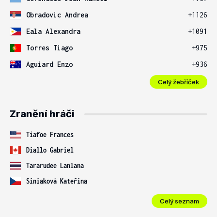
Obradovic Andrea
+1126
Eala Alexandra
+1091
Torres Tiago
+975
Aguiard Enzo
+936
Celý žebříček
Zranění hráči
Tiafoe Frances
Diallo Gabriel
Tararudee Lanlana
Siniaková Kateřina
Celý seznam