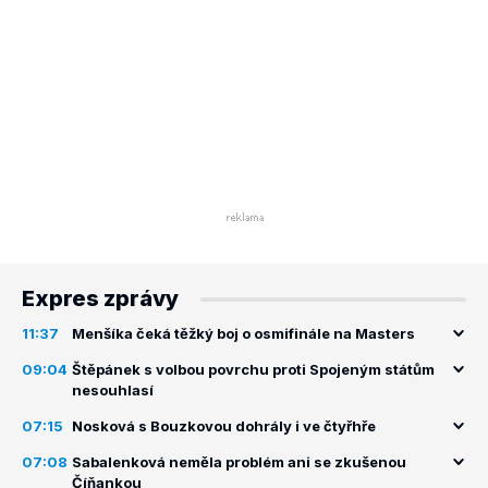
Expres zprávy
11:37
Menšíka čeká těžký boj o osmifinále na Masters
09:04
Štěpánek s volbou povrchu proti Spojeným státům
nesouhlasí
07:15
Nosková s Bouzkovou dohrály i ve čtyřhře
07:08
Sabalenková neměla problém ani se zkušenou
Číňankou