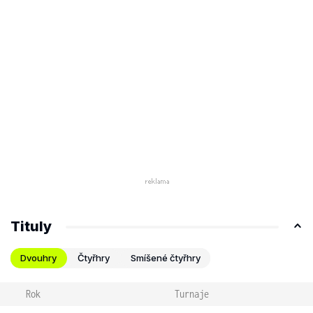
Tituly
Dvouhry
Čtyřhry
Smíšené čtyřhry
Rok
Turnaje