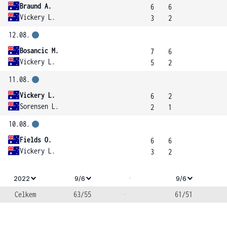
Braund A.
6
6
Vickery L.
3
2
12.08.
Bosancic M.
7
6
Vickery L.
5
2
11.08.
Vickery L.
6
2
Sorensen L.
2
1
10.08.
Fields O.
6
6
Vickery L.
3
2
-
2022
9/6
9/6
Celkem
63/55
-
61/51