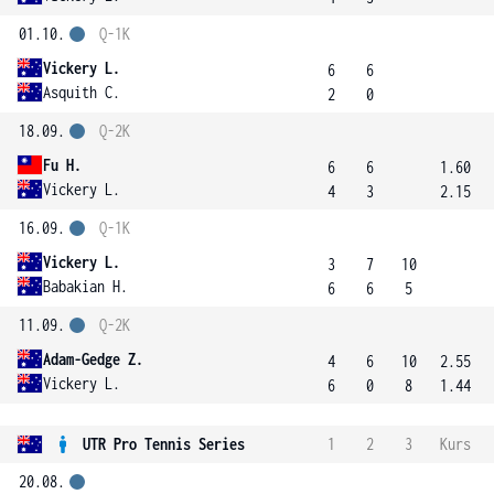
01.10.
Q-1K
Vickery L.
6
6
Asquith C.
2
0
18.09.
Q-2K
Fu H.
6
6
1.60
Vickery L.
4
3
2.15
16.09.
Q-1K
Vickery L.
3
7
10
Babakian H.
6
6
5
11.09.
Q-2K
Adam-Gedge Z.
4
6
10
2.55
Vickery L.
6
0
8
1.44
UTR Pro Tennis Series
1
2
3
Kurs
20.08.