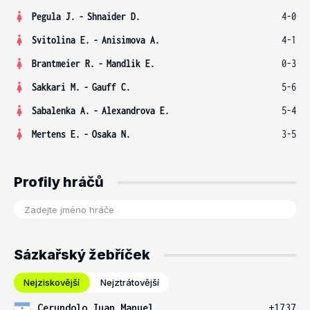
Pegula J.
-
Shnaider D.
4-0
Svitolina E.
-
Anisimova A.
4-1
Brantmeier R.
-
Mandlik E.
0-3
Sakkari M.
-
Gauff C.
5-6
Sabalenka A.
-
Alexandrova E.
5-4
Mertens E.
-
Osaka N.
3-5
Profily hráčů
Sázkařský žebříček
Nejziskovější
Nejztrátovější
Cerundolo Juan Manuel
+1737