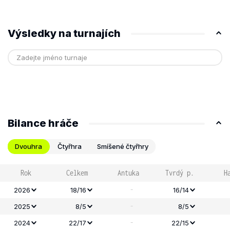
Výsledky na turnajích
Bilance hráče
Dvouhra
Čtyřhra
Smíšené čtyřhry
Rok
Celkem
Antuka
Tvrdý p.
H
-
2026
18/16
16/14
-
2025
8/5
8/5
-
2024
22/17
22/15