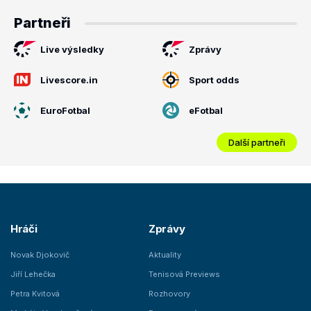
Partneři
Live výsledky
Zprávy
Livescore.in
Sport odds
EuroFotbal
eFotbal
Další partneři
Hráči
Zprávy
Novak Djokovič
Aktuality
Jiří Lehečka
Tenisová Previews
Petra Kvitová
Rozhovory