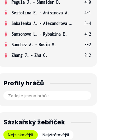
Pegula J.
-
Shnaider D.
4-0
Svitolina E.
-
Anisimova A.
4-1
Sabalenka A.
-
Alexandrova E.
5-4
Samsonova L.
-
Rybakina E.
4-2
Sanchez A.
-
Bosio V.
3-2
Zhang J.
-
Zhu C.
2-2
Profily hráčů
Sázkařský žebříček
Nejziskovější
Nejztrátovější