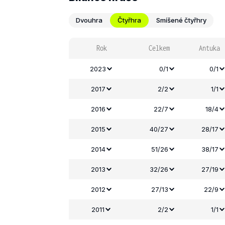
Dvouhra
Čtyřhra
Smíšené čtyřhry
Rok
Celkem
Antuka
2023
0/1
0/1
2017
2/2
1/1
2016
22/7
18/4
2015
40/27
28/17
2014
51/26
38/17
2013
32/26
27/19
2012
27/13
22/9
2011
2/2
1/1