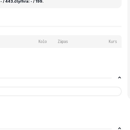
- / 443.
čtyřhra: - / 199.
Kolo
Zápas
Kurs