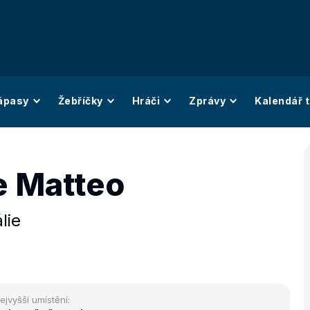
ápasy
Žebříčky
Hráči
Zprávy
Kalendář t
e Matteo
álie
ejvyšší umístění: