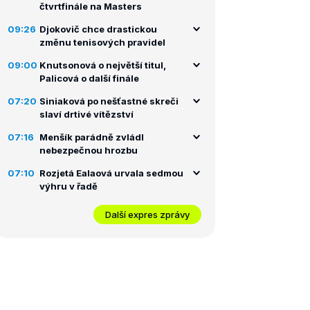
čtvrtfinále na Masters
09:26
Djokovič chce drastickou
změnu tenisových pravidel
09:00
Knutsonová o největší titul,
Palicová o další finále
07:20
Siniaková po nešťastné skreči
slaví drtivé vítězství
07:16
Menšík parádně zvládl
nebezpečnou hrozbu
07:10
Rozjetá Ealaová urvala sedmou
výhru v řadě
Další expres zprávy