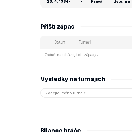
29. 4. 1984
-
-
Pravá
dvouhra: 
Příští zápas
Datum
Turnaj
Žádné nadcházející zápasy.
Výsledky na turnajích
Bilance hráče