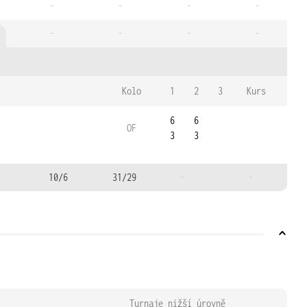
-
-
-
-
-
-
-
-
Kolo
1
2
3
Kurs
6
6
OF
3
3
10/6
31/29
-
-
Turnaje nižší úrovně