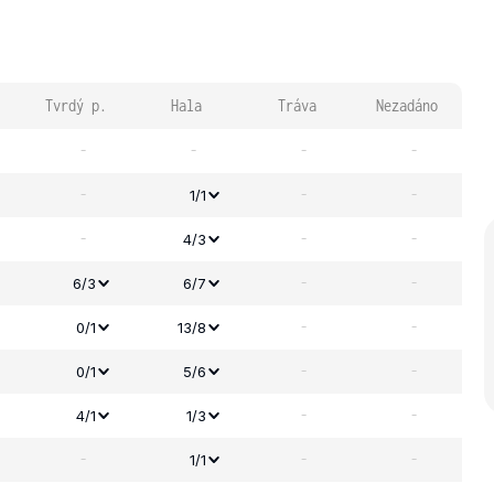
Tvrdý p.
Hala
Tráva
Nezadáno
-
-
-
-
-
-
-
1/1
-
-
-
4/3
-
-
6/3
6/7
-
-
0/1
13/8
-
-
0/1
5/6
-
-
4/1
1/3
-
-
-
1/1