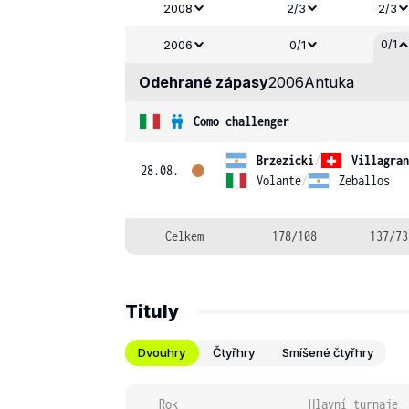
2008
2/3
2/3
0/1
2006
0/1
Odehrané zápasy
2006
Antuka
Como challenger
Brzezicki
/
Villagran
28.08.
Volante
/
Zeballos
Celkem
178/108
137/73
Tituly
Dvouhry
Čtyřhry
Smíšené čtyřhry
Rok
Hlavní turnaje