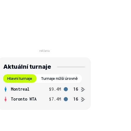
Aktuální turnaje
Hlavní turnaje
Turnaje nižší úrovně
Montreal
$9.4M
16
Toronto WTA
$7.4M
16