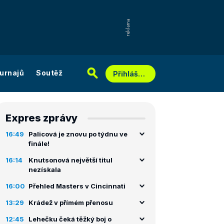
urnajů
Soutěž
Přihlášení
Expres zprávy
16:49
Palicová je znovu po týdnu ve
finále!
16:14
Knutsonová největší titul
nezískala
16:00
Přehled Masters v Cincinnati
13:29
Krádež v přímém přenosu
12:45
Lehečku čeká těžký boj o