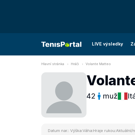
LIVE výsledky
Z
Hlavní stránka
Hráči
Volante Matteo
Volant
42
muž
It
Datum nar.:
Výška:
Váha:
Hraje rukou:
Aktuální/n