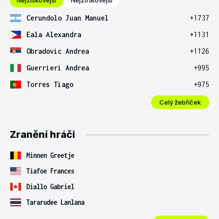
Nejziskovější
Nejztrátovější
Cerundolo Juan Manuel
+1737
Eala Alexandra
+1131
Obradovic Andrea
+1126
Guerrieri Andrea
+995
Torres Tiago
+975
Celý žebříček
Zranění hráči
Minnen Greetje
Tiafoe Frances
Diallo Gabriel
Tararudee Lanlana