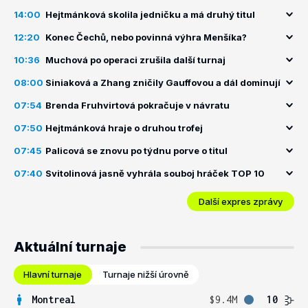
14:00
Hejtmánková skolila jedničku a má druhý titul
12:20
Konec Čechů, nebo povinná výhra Menšíka?
10:36
Muchová po operaci zrušila další turnaj
08:00
Siniaková a Zhang zničily Gauffovou a dál dominují
07:54
Brenda Fruhvirtová pokračuje v návratu
07:50
Hejtmánková hraje o druhou trofej
07:45
Palicová se znovu po týdnu porve o titul
07:40
Svitolinová jasně vyhrála souboj hráček TOP 10
Další expres zprávy
Aktuální turnaje
Hlavní turnaje
Turnaje nižší úrovně
Montreal
$9.4M
10