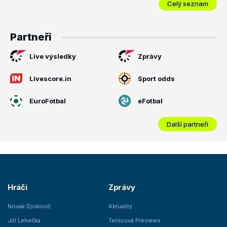
Celý seznam
Partneři
Live výsledky
Zprávy
Livescore.in
Sport odds
EuroFotbal
eFotbal
Další partneři
Hráči
Zprávy
Novak Djokovič
Aktuality
Jiří Lehečka
Tenisová Previews