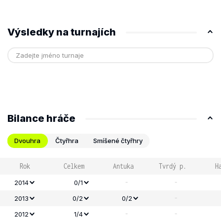
Výsledky na turnajích
Bilance hráče
Dvouhra
Čtyřhra
Smíšené čtyřhry
Rok
Celkem
Antuka
Tvrdý p.
H
-
-
2014
0/1
-
2013
0/2
0/2
-
-
2012
1/4