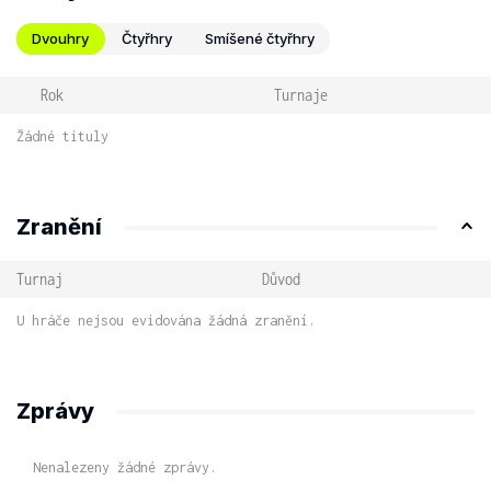
Dvouhry
Čtyřhry
Smíšené čtyřhry
Rok
Turnaje
Žádné tituly
Zranění
Turnaj
Důvod
U hráče nejsou evidována žádná zranění.
Zprávy
Nenalezeny žádné zprávy.