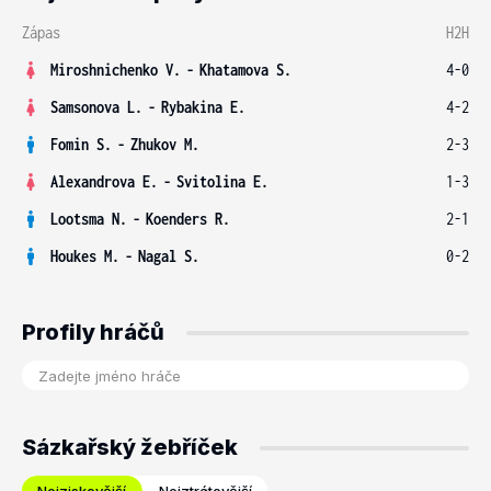
Zápas
H2H
Miroshnichenko V.
-
Khatamova S.
4-0
Samsonova L.
-
Rybakina E.
4-2
Fomin S.
-
Zhukov M.
2-3
Alexandrova E.
-
Svitolina E.
1-3
Lootsma N.
-
Koenders R.
2-1
Houkes M.
-
Nagal S.
0-2
Profily hráčů
Sázkařský žebříček