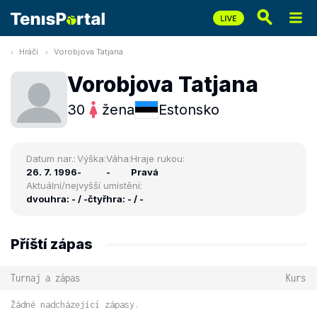
Hráči
Vorobjova Tatjana
Vorobjova Tatjana
30
žena
Estonsko
Datum nar.:
Výška:
Váha:
Hraje rukou:
26. 7. 1996
-
-
Pravá
Aktuální/nejvyšší umístění:
dvouhra: - / -
čtyřhra: - / -
Příští zápas
Turnaj a zápas
Kurs
Žádné nadcházející zápasy.