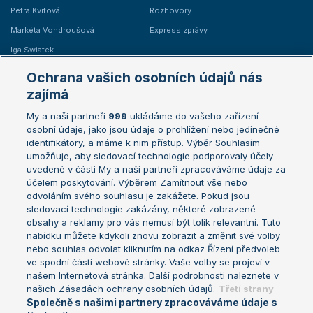
Petra Kvitová
Rozhovory
Markéta Vondroušová
Express zprávy
Iga Swiatek
Marie Bouzková
Ochrana vašich osobních údajů nás
Žebříčky
Kalendář turnajů
zajímá
My a naši partneři
999
ukládáme do vašeho zařízení
Žebříček ATP (muži)
Australian Open
osobní údaje, jako jsou údaje o prohlížení nebo jedinečné
Žebříček WTA (ženy)
French Open
identifikátory, a máme k nim přístup. Výběr Souhlasím
umožňuje, aby sledovací technologie podporovaly účely
Sázkařský žebříček
Wimbledon
uvedené v části My a naši partneři zpracováváme údaje za
US Open
účelem poskytování. Výběrem Zamítnout vše nebo
odvoláním svého souhlasu je zakážete. Pokud jsou
Turnaj mistrů
sledovací technologie zakázány, některé zobrazené
Turnaj mistryň
obsahy a reklamy pro vás nemusí být tolik relevantní. Tuto
Aktualní trendy
nabídku můžete kdykoli znovu zobrazit a změnit své volby
nebo souhlas odvolat kliknutím na odkaz Řízení předvoleb
ve spodní části webové stránky. Vaše volby se projeví v
Fotbalové přestupy
našem Internetová stránka. Další podrobnosti naleznete v
Livesport Daily
našich Zásadách ochrany osobních údajů.
Třetí strany
Společně s našimi partnery zpracováváme údaje s
LS Prague Open