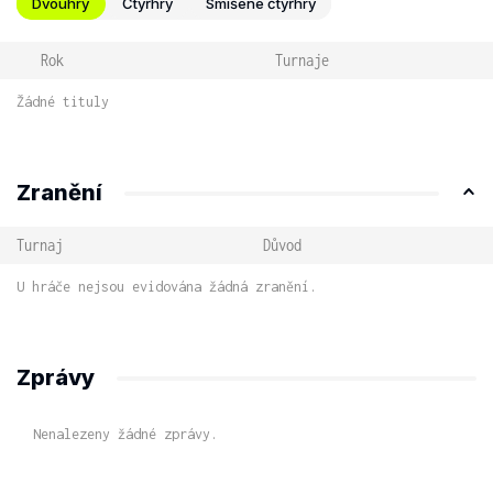
Dvouhry
Čtyřhry
Smíšené čtyřhry
Rok
Turnaje
Žádné tituly
Zranění
Turnaj
Důvod
U hráče nejsou evidována žádná zranění.
Zprávy
Nenalezeny žádné zprávy.