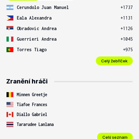
Cerundolo Juan Manuel
+1737
Eala Alexandra
+1131
Obradovic Andrea
+1126
Guerrieri Andrea
+1045
Torres Tiago
+975
Celý žebříček
Zranění hráči
Minnen Greetje
Tiafoe Frances
Diallo Gabriel
Tararudee Lanlana
Celý seznam