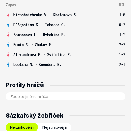
Zápas
H2H
Miroshnichenko V.
-
Khatamova S.
4-0
D'Agostino S.
-
Tabacco G.
0-3
Samsonova L.
-
Rybakina E.
4-2
Fomin S.
-
Zhukov M.
2-3
Alexandrova E.
-
Svitolina E.
1-3
Lootsma N.
-
Koenders R.
2-1
Profily hráčů
Sázkařský žebříček
Nejziskovější
Nejztrátovější