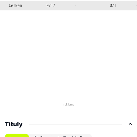
Celkem
9/17
-
0/1
Tituly