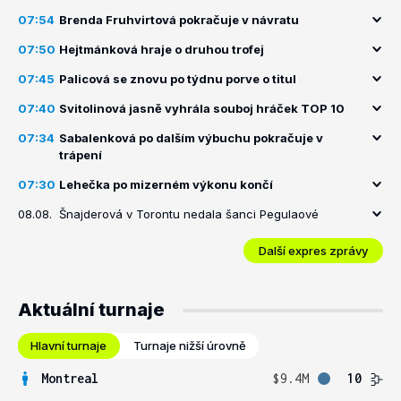
07:54
Brenda Fruhvirtová pokračuje v návratu
07:50
Hejtmánková hraje o druhou trofej
07:45
Palicová se znovu po týdnu porve o titul
07:40
Svitolinová jasně vyhrála souboj hráček TOP 10
07:34
Sabalenková po dalším výbuchu pokračuje v
trápení
07:30
Lehečka po mizerném výkonu končí
08.08.
Šnajderová v Torontu nedala šanci Pegulaové
Další expres zprávy
Aktuální turnaje
Hlavní turnaje
Turnaje nižší úrovně
Montreal
$9.4M
10