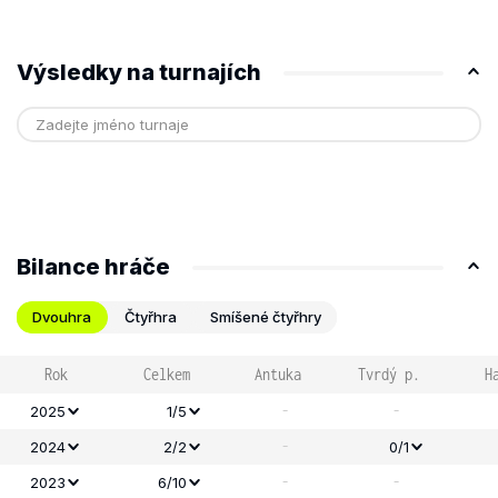
Výsledky na turnajích
Bilance hráče
Dvouhra
Čtyřhra
Smíšené čtyřhry
Rok
Celkem
Antuka
Tvrdý p.
H
-
-
2025
1/5
-
2024
2/2
0/1
-
-
2023
6/10