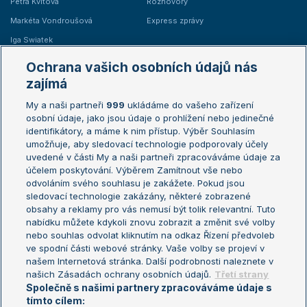
Petra Kvitová
Rozhovory
Markéta Vondroušová
Express zprávy
Iga Swiatek
Marie Bouzková
Ochrana vašich osobních údajů nás
Žebříčky
Kalendář turnajů
zajímá
My a naši partneři
999
ukládáme do vašeho zařízení
Žebříček ATP (muži)
Australian Open
osobní údaje, jako jsou údaje o prohlížení nebo jedinečné
Žebříček WTA (ženy)
French Open
identifikátory, a máme k nim přístup. Výběr Souhlasím
umožňuje, aby sledovací technologie podporovaly účely
Sázkařský žebříček
Wimbledon
uvedené v části My a naši partneři zpracováváme údaje za
US Open
účelem poskytování. Výběrem Zamítnout vše nebo
odvoláním svého souhlasu je zakážete. Pokud jsou
Turnaj mistrů
sledovací technologie zakázány, některé zobrazené
Turnaj mistryň
obsahy a reklamy pro vás nemusí být tolik relevantní. Tuto
Aktualní trendy
nabídku můžete kdykoli znovu zobrazit a změnit své volby
nebo souhlas odvolat kliknutím na odkaz Řízení předvoleb
ve spodní části webové stránky. Vaše volby se projeví v
Fotbalové přestupy
našem Internetová stránka. Další podrobnosti naleznete v
Livesport Daily
našich Zásadách ochrany osobních údajů.
Třetí strany
Společně s našimi partnery zpracováváme údaje s
LS Prague Open
tímto cílem: