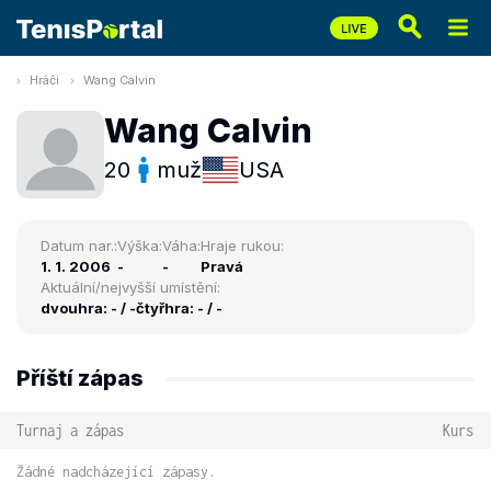
Hráči
Wang Calvin
Wang Calvin
20
muž
USA
Datum nar.:
Výška:
Váha:
Hraje rukou:
1. 1. 2006
-
-
Pravá
Aktuální/nejvyšší umístění:
dvouhra: - / -
čtyřhra: - / -
Příští zápas
Turnaj a zápas
Kurs
Žádné nadcházející zápasy.