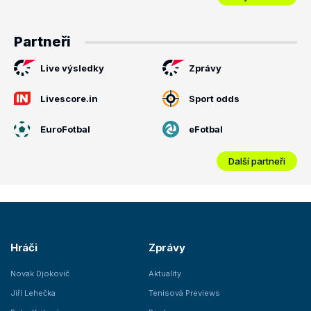
Partneři
Live výsledky
Zprávy
Livescore.in
Sport odds
EuroFotbal
eFotbal
Další partneři
Hráči
Zprávy
Novak Djokovič
Aktuality
Jiří Lehečka
Tenisová Previews