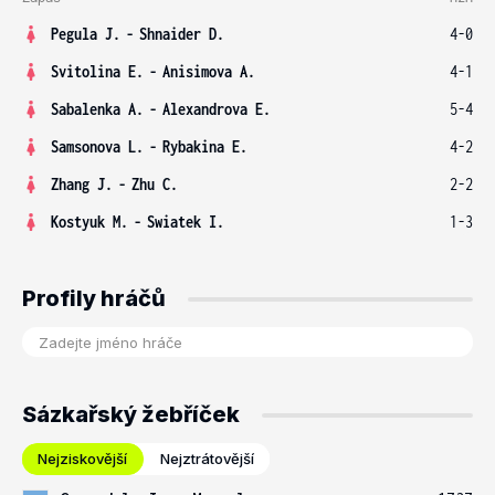
Pegula J.
-
Shnaider D.
4-0
Svitolina E.
-
Anisimova A.
4-1
Sabalenka A.
-
Alexandrova E.
5-4
Samsonova L.
-
Rybakina E.
4-2
Zhang J.
-
Zhu C.
2-2
Kostyuk M.
-
Swiatek I.
1-3
Profily hráčů
Sázkařský žebříček
Nejziskovější
Nejztrátovější