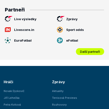
Partneři
Live výsledky
Zprávy
Livescore.in
Sport odds
EuroFotbal
eFotbal
Další partneři
Hráči
Zprávy
Novak Djokovič
Aktuality
Jiří Lehečka
Tenisová Previews
Petra Kvitová
Rozhovory