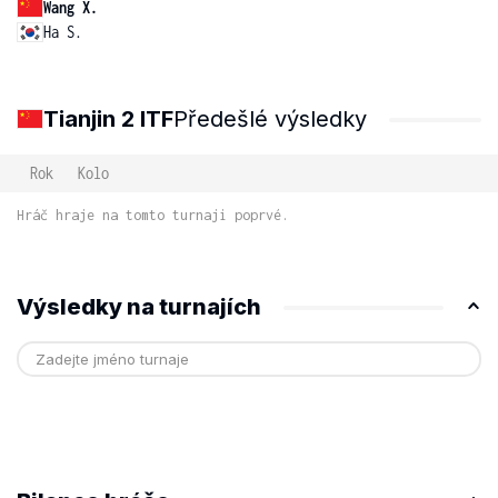
Wang X.
Ha S.
Tianjin 2 ITF
Předešlé výsledky
Rok
Kolo
Hráč hraje na tomto turnaji poprvé.
Výsledky na turnajích