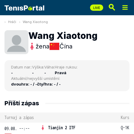
Hráči
Wang Xiaotong
Wang Xiaotong
žena
Čína
Datum nar.:
Výška:
Váha:
Hraje rukou:
-
-
-
Pravá
Aktuální/nejvyšší umístění:
dvouhra: - / -
čtyřhra: - / -
Příští zápas
Turnaj a zápas
Kurs
Tianjin 2 ITF
Q-1K
09.08. --:--