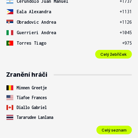
Cerundolo Juan Manuel
+1737
Eala Alexandra
+1131
Obradovic Andrea
+1126
Guerrieri Andrea
+1045
Torres Tiago
+975
Celý žebříček
Zranění hráči
Minnen Greetje
Tiafoe Frances
Diallo Gabriel
Tararudee Lanlana
Celý seznam