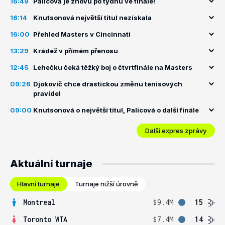
16:49
Palicová je znovu po týdnu ve finále!
16:14
Knutsonová největší titul nezískala
16:00
Přehled Masters v Cincinnati
13:29
Krádež v přímém přenosu
12:45
Lehečku čeká těžký boj o čtvrtfinále na Masters
09:26
Djokovič chce drastickou změnu tenisových
pravidel
09:00
Knutsonová o největší titul, Palicová o další finále
Další expres zprávy
Aktuální turnaje
Hlavní turnaje
Turnaje nižší úrovně
Montreal
$9.4M
15
Toronto WTA
$7.4M
14