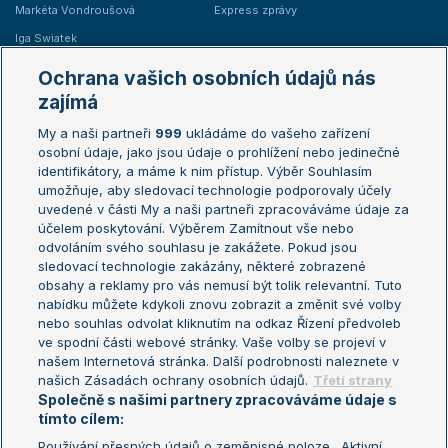
Markéta Vondroušová
Express zprávy
Iga Swiatek
Marie Bouzková
Ochrana vašich osobních údajů nás
Žebříčky
Kalendář turnajů
zajímá
My a naši partneři
999
ukládáme do vašeho zařízení
Žebříček ATP (muži)
Australian Open
osobní údaje, jako jsou údaje o prohlížení nebo jedinečné
Žebříček WTA (ženy)
French Open
identifikátory, a máme k nim přístup. Výběr Souhlasím
umožňuje, aby sledovací technologie podporovaly účely
Sázkařský žebříček
Wimbledon
uvedené v části My a naši partneři zpracováváme údaje za
US Open
účelem poskytování. Výběrem Zamítnout vše nebo
odvoláním svého souhlasu je zakážete. Pokud jsou
Turnaj mistrů
sledovací technologie zakázány, některé zobrazené
Turnaj mistryň
obsahy a reklamy pro vás nemusí být tolik relevantní. Tuto
Aktualní trendy
nabídku můžete kdykoli znovu zobrazit a změnit své volby
nebo souhlas odvolat kliknutím na odkaz Řízení předvoleb
ve spodní části webové stránky. Vaše volby se projeví v
Fotbalové přestupy
našem Internetová stránka. Další podrobnosti naleznete v
Livesport Daily
našich Zásadách ochrany osobních údajů.
Třetí strany
Společně s našimi partnery zpracováváme údaje s
LS Prague Open
tímto cílem:
Používání přesných údajů o zeměpisné poloze . Aktivní