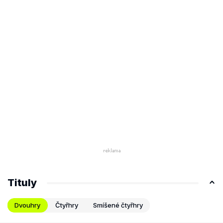
Tituly
Dvouhry
Čtyřhry
Smíšené čtyřhry