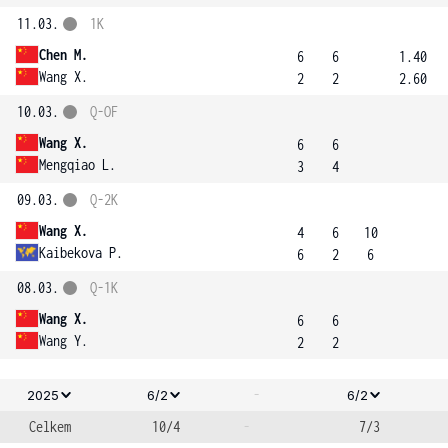
11.03.
1K
Chen M.
6
6
1.40
Wang X.
2
2
2.60
10.03.
Q-OF
Wang X.
6
6
Mengqiao L.
3
4
09.03.
Q-2K
Wang X.
4
6
10
Kaibekova P.
6
2
6
08.03.
Q-1K
Wang X.
6
6
Wang Y.
2
2
-
2025
6/2
6/2
Celkem
10/4
-
7/3