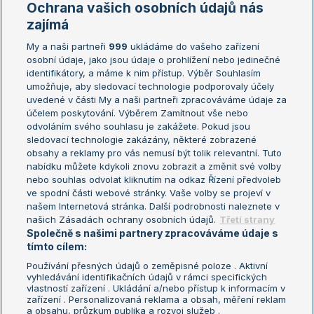
Ochrana vašich osobních údajů nás
Žebříčky
Kalendář turnajů
zajímá
My a naši partneři
999
ukládáme do vašeho zařízení
Žebříček ATP (muži)
Australian Open
osobní údaje, jako jsou údaje o prohlížení nebo jedinečné
Žebříček WTA (ženy)
French Open
identifikátory, a máme k nim přístup. Výběr Souhlasím
umožňuje, aby sledovací technologie podporovaly účely
Sázkařský žebříček
Wimbledon
uvedené v části My a naši partneři zpracováváme údaje za
US Open
účelem poskytování. Výběrem Zamítnout vše nebo
odvoláním svého souhlasu je zakážete. Pokud jsou
Turnaj mistrů
sledovací technologie zakázány, některé zobrazené
Turnaj mistryň
obsahy a reklamy pro vás nemusí být tolik relevantní. Tuto
Aktualní trendy
nabídku můžete kdykoli znovu zobrazit a změnit své volby
nebo souhlas odvolat kliknutím na odkaz Řízení předvoleb
ve spodní části webové stránky. Vaše volby se projeví v
Fotbalové přestupy
našem Internetová stránka. Další podrobnosti naleznete v
Livesport Daily
našich Zásadách ochrany osobních údajů.
Třetí strany
Společně s našimi partnery zpracováváme údaje s
LS Prague Open
tímto cílem:
Používání přesných údajů o zeměpisné poloze . Aktivní
vyhledávání identifikačních údajů v rámci specifických
vlastností zařízení . Ukládání a/nebo přístup k informacím v
Podmínky užití
Nastavení soukromí
zařízení . Personalizovaná reklama a obsah, měření reklam
GDPR a žurnalistika
Reklama
a obsahu, průzkum publika a rozvoj služeb .