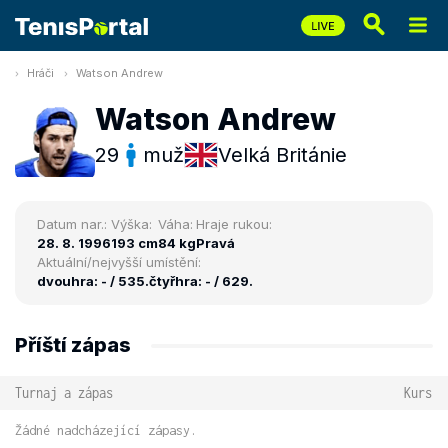
Hráči
Watson Andrew
Watson Andrew
29
muž
Velká Británie
Datum nar.:
Výška:
Váha:
Hraje rukou:
28. 8. 1996
193 cm
84 kg
Pravá
Aktuální/nejvyšší umístění:
dvouhra: - / 535.
čtyřhra: - / 629.
Příští zápas
Turnaj a zápas
Kurs
Žádné nadcházející zápasy.