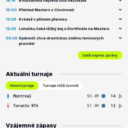
16:14
Knutsonová největší titul nezískala
16:00
Přehled Masters v Cincinnati
13:29
Krádež v přímém přenosu
12:45
Lehečku čeká těžký boj o čtvrtfinále na Masters
09:26
Djokovič chce drastickou změnu tenisových
pravidel
Další expres zprávy
Aktuální turnaje
Hlavní turnaje
Turnaje nižší úrovně
Montreal
$9.4M
14
Toronto WTA
$7.4M
13
Vzájemné zápasy