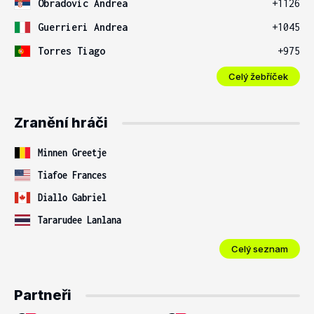
Obradovic Andrea
+1126
Guerrieri Andrea
+1045
Torres Tiago
+975
Celý žebříček
Zranění hráči
Minnen Greetje
Tiafoe Frances
Diallo Gabriel
Tararudee Lanlana
Celý seznam
Partneři