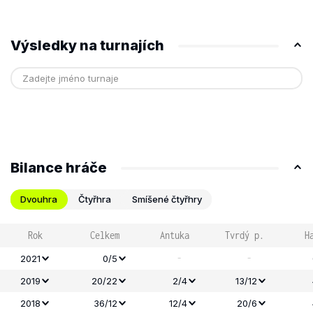
Výsledky na turnajích
Bilance hráče
Dvouhra
Čtyřhra
Smíšené čtyřhry
Rok
Celkem
Antuka
Tvrdý p.
H
-
-
2021
0/5
2019
20/22
2/4
13/12
2018
36/12
12/4
20/6