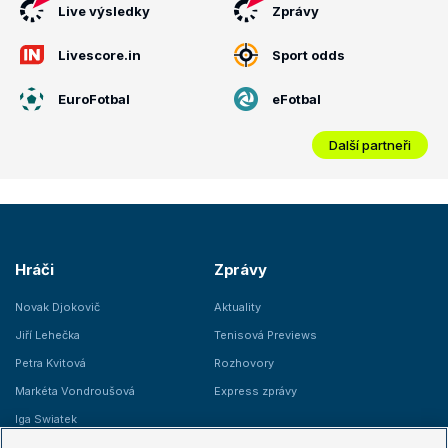
Live výsledky
Zprávy
Livescore.in
Sport odds
EuroFotbal
eFotbal
Další partneři
Hráči
Zprávy
Novak Djokovič
Aktuality
Jiří Lehečka
Tenisová Previews
Petra Kvitová
Rozhovory
Markéta Vondroušová
Express zprávy
Iga Swiatek
Marie Bouzková