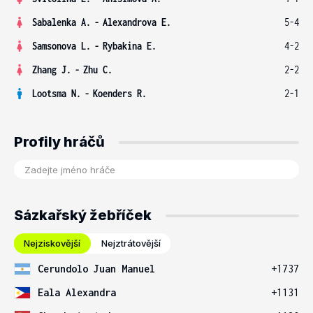
Sabalenka A.
-
Alexandrova E.
5-4
Samsonova L.
-
Rybakina E.
4-2
Zhang J.
-
Zhu C.
2-2
Lootsma N.
-
Koenders R.
2-1
Profily hráčů
Sázkařský žebříček
Nejziskovější
Nejztrátovější
Cerundolo Juan Manuel
+1737
Eala Alexandra
+1131