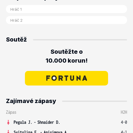
Soutěž
Soutěžte o
10.000 korun!
Zajímavé zápasy
Zápas
H2H
Pegula J.
-
Shnaider D.
4-0
Svitolina E.
-
Anisimova A.
4-1