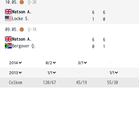
10.05.
Q-2K
Watson A.
6
6
Locke S.
1
0
09.05.
Q-1K
Watson A.
6
6
Bergover Q.
0
1
-
2014
8/2
3/1
-
2013
1/1
1/1
Celkem
120/67
45/19
55/30