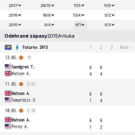
2017
28/15
11/5
11/6
2016
18/6
13/4
5/2
4/1
2015
9/4
5/3
Odehrané zápasy
2015
Antuka
Futures 2015
1
2
3
Kurs
12.05.
1K
Sandgren T.
6
6
Watson A.
4
4
11.05.
Q-OF
Watson A.
6
6
Samardzic O.
1
4
10.05.
Q-3K
Watson A.
6
6
Perez A.
1
2