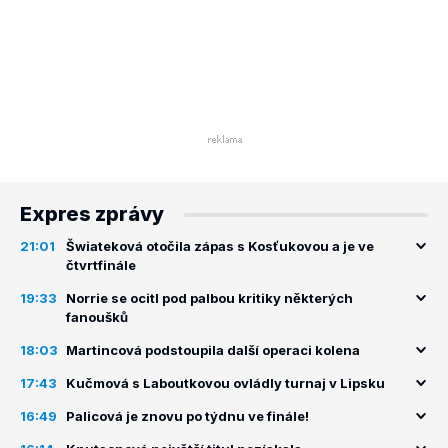
Expres zprávy
21:01
Šwiateková otočila zápas s Kosťukovou a je ve
čtvrtfinále
19:33
Norrie se ocitl pod palbou kritiky některých
fanoušků
18:03
Martincová podstoupila další operaci kolena
17:43
Kučmová s Laboutkovou ovládly turnaj v Lipsku
16:49
Palicová je znovu po týdnu ve finále!