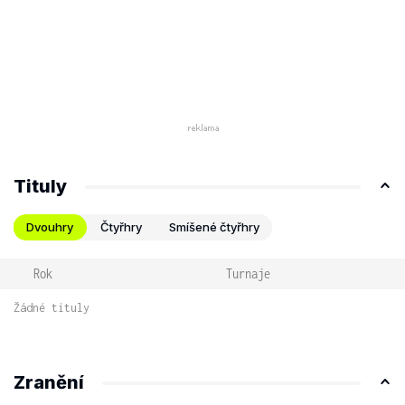
Tituly
Dvouhry
Čtyřhry
Smíšené čtyřhry
Rok
Turnaje
Žádné tituly
Zranění