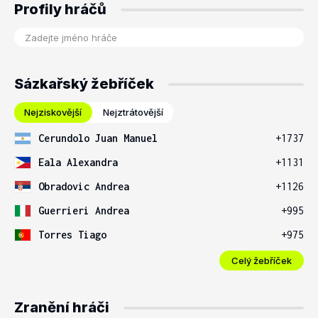
Profily hráčů
Sázkařský žebříček
Nejziskovější
Nejztrátovější
Cerundolo Juan Manuel
+1737
Eala Alexandra
+1131
Obradovic Andrea
+1126
Guerrieri Andrea
+995
Torres Tiago
+975
Celý žebříček
Zranění hráči