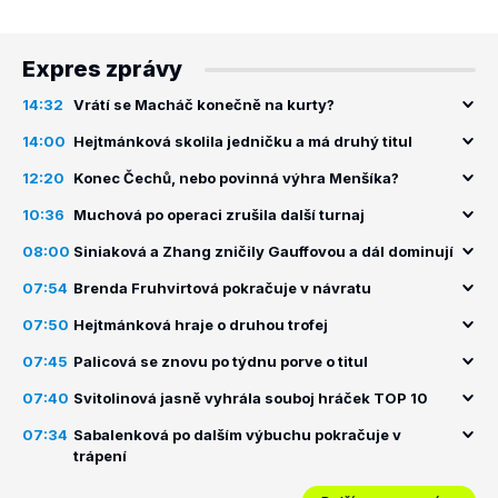
Expres zprávy
14:32
Vrátí se Macháč konečně na kurty?
14:00
Hejtmánková skolila jedničku a má druhý titul
12:20
Konec Čechů, nebo povinná výhra Menšíka?
10:36
Muchová po operaci zrušila další turnaj
08:00
Siniaková a Zhang zničily Gauffovou a dál dominují
07:54
Brenda Fruhvirtová pokračuje v návratu
07:50
Hejtmánková hraje o druhou trofej
07:45
Palicová se znovu po týdnu porve o titul
07:40
Svitolinová jasně vyhrála souboj hráček TOP 10
07:34
Sabalenková po dalším výbuchu pokračuje v
trápení