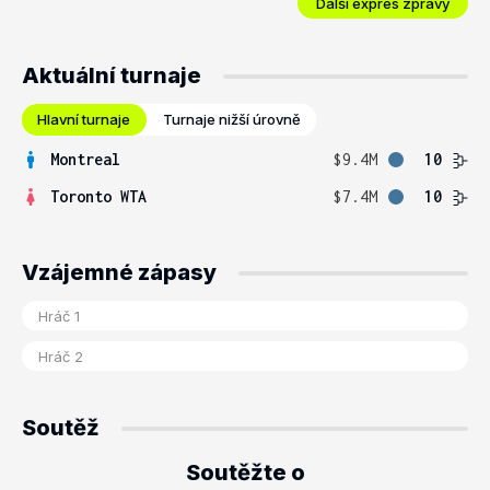
Další expres zprávy
Aktuální turnaje
Hlavní turnaje
Turnaje nižší úrovně
Montreal
$9.4M
10
Toronto WTA
$7.4M
10
Vzájemné zápasy
Soutěž
Soutěžte o