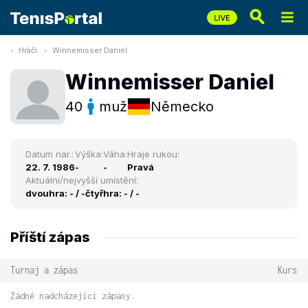
Hráči
Winnemisser Daniel
Winnemisser Daniel
40
muž
Německo
Datum nar.:
Výška:
Váha:
Hraje rukou:
22. 7. 1986
-
-
Pravá
Aktuální/nejvyšší umístění:
dvouhra: - / -
čtyřhra: - / -
Příští zápas
Turnaj a zápas
Kurs
Žádné nadcházející zápasy.