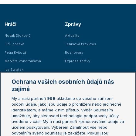
Hráči
Zprávy
Novak Djokovič
Aktuality
Jiří Lehečka
Tenisová Previews
Petra Kvitová
Rozhovory
Markéta Vondroušová
Express zprávy
Iga Swiatek
Marie Bouzková
Ochrana vašich osobních údajů nás
Žebříčky
Kalendář turnajů
zajímá
My a naši partneři
999
ukládáme do vašeho zařízení
Žebříček ATP (muži)
Australian Open
osobní údaje, jako jsou údaje o prohlížení nebo jedinečné
Žebříček WTA (ženy)
French Open
identifikátory, a máme k nim přístup. Výběr Souhlasím
umožňuje, aby sledovací technologie podporovaly účely
Sázkařský žebříček
Wimbledon
uvedené v části My a naši partneři zpracováváme údaje za
US Open
účelem poskytování. Výběrem Zamítnout vše nebo
odvoláním svého souhlasu je zakážete. Pokud jsou
Turnaj mistrů