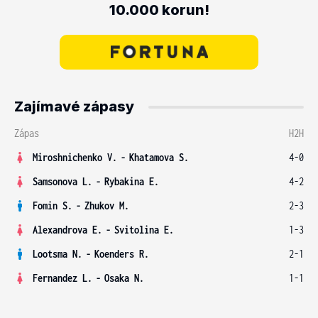
10.000 korun!
Zajímavé zápasy
Zápas
H2H
Miroshnichenko V.
-
Khatamova S.
4-0
Samsonova L.
-
Rybakina E.
4-2
Fomin S.
-
Zhukov M.
2-3
Alexandrova E.
-
Svitolina E.
1-3
Lootsma N.
-
Koenders R.
2-1
Fernandez L.
-
Osaka N.
1-1