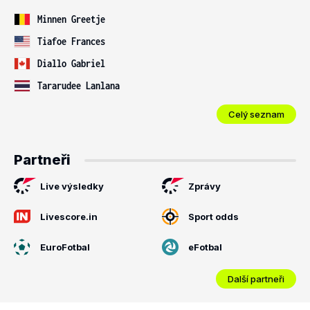
Minnen Greetje
Tiafoe Frances
Diallo Gabriel
Tararudee Lanlana
Celý seznam
Partneři
Live výsledky
Zprávy
Livescore.in
Sport odds
EuroFotbal
eFotbal
Další partneři