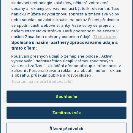
sledovací technologie zakázány, některé zobrazené
Turnaj mistryň
obsahy a reklamy pro vás nemusí být tolik relevantní. Tuto
Aktualní trendy
nabídku můžete kdykoli znovu zobrazit a změnit své volby
nebo souhlas odvolat kliknutím na odkaz Řízení předvoleb
ve spodní části webové stránky. Vaše volby se projeví v
Fotbalové přestupy
našem Internetová stránka. Další podrobnosti naleznete v
Livesport Daily
našich Zásadách ochrany osobních údajů.
Třetí strany
Společně s našimi partnery zpracováváme údaje s
LS Prague Open
tímto cílem:
Používání přesných údajů o zeměpisné poloze . Aktivní
vyhledávání identifikačních údajů v rámci specifických
vlastností zařízení . Ukládání a/nebo přístup k informacím v
Podmínky užití
Nastavení soukromí
zařízení . Personalizovaná reklama a obsah, měření reklam
GDPR a žurnalistika
Reklama
a obsahu, průzkum publika a rozvoj služeb .
Informace o zpracování osobních
Kontakt
Seznam partnerů (dodavatelů)
údajů
Tiráž
Souhlasím
Copyright © 2008-2026 TenisPortal.cz. Využíváme zpravodajství ČTK.
Zamítnout vše
Řízení předvoleb