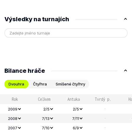
Výsledky na turnajích
Bilance hráče
Dvouhra
Čtyřhra
Smíšené čtyřhry
Rok
Celkem
Antuka
Tvrdý p.
H
-
2009
2/5
2/5
-
2008
7/13
7/11
-
2007
7/10
6/9