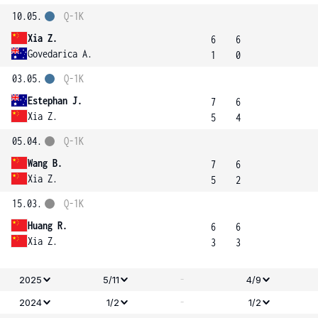
10.05.
Q-1K
Xia Z.
6
6
Govedarica A.
1
0
03.05.
Q-1K
Estephan J.
7
6
Xia Z.
5
4
05.04.
Q-1K
Wang B.
7
6
Xia Z.
5
2
15.03.
Q-1K
Huang R.
6
6
Xia Z.
3
3
-
2025
5/11
4/9
-
2024
1/2
1/2