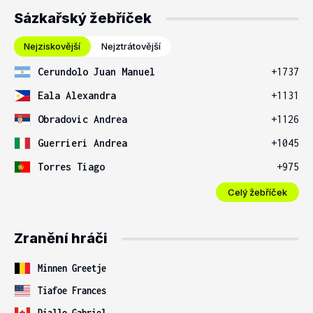
Sázkařský žebříček
Nejziskovější
Nejztrátovější
Cerundolo Juan Manuel
+1737
Eala Alexandra
+1131
Obradovic Andrea
+1126
Guerrieri Andrea
+1045
Torres Tiago
+975
Celý žebříček
Zranění hráči
Minnen Greetje
Tiafoe Frances
Diallo Gabriel