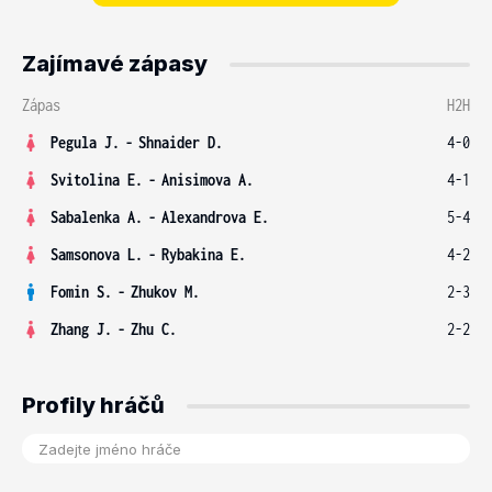
Zajímavé zápasy
Zápas
H2H
Pegula J.
-
Shnaider D.
4-0
Svitolina E.
-
Anisimova A.
4-1
Sabalenka A.
-
Alexandrova E.
5-4
Samsonova L.
-
Rybakina E.
4-2
Fomin S.
-
Zhukov M.
2-3
Zhang J.
-
Zhu C.
2-2
Profily hráčů