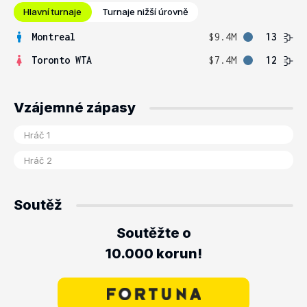
Hlavní turnaje
Turnaje nižší úrovně
Montreal
$9.4M
13
Toronto WTA
$7.4M
12
Vzájemné zápasy
Soutěž
Soutěžte o
10.000 korun!