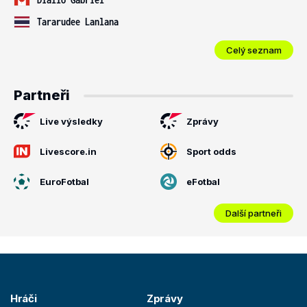
Tararudee Lanlana
Celý seznam
Partneři
Live výsledky
Zprávy
Livescore.in
Sport odds
EuroFotbal
eFotbal
Další partneři
Hráči
Zprávy