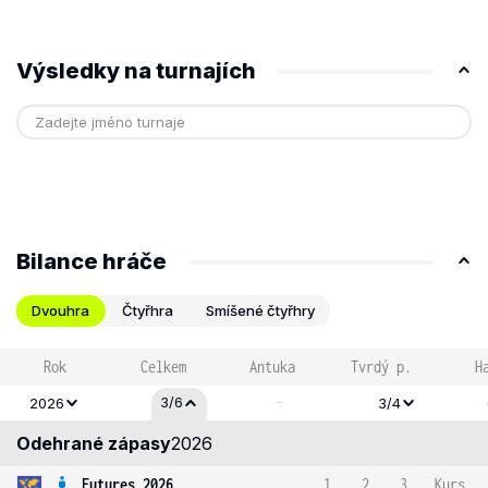
Výsledky na turnajích
Bilance hráče
Dvouhra
Čtyřhra
Smíšené čtyřhry
Rok
Celkem
Antuka
Tvrdý p.
H
-
3/6
2026
3/4
Odehrané zápasy
2026
Futures 2026
1
2
3
Kurs