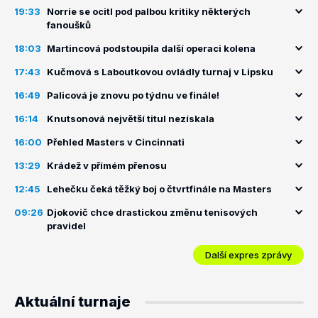
19:33
Norrie se ocitl pod palbou kritiky některých
fanoušků
18:03
Martincová podstoupila další operaci kolena
17:43
Kučmová s Laboutkovou ovládly turnaj v Lipsku
16:49
Palicová je znovu po týdnu ve finále!
16:14
Knutsonová největší titul nezískala
16:00
Přehled Masters v Cincinnati
13:29
Krádež v přímém přenosu
12:45
Lehečku čeká těžký boj o čtvrtfinále na Masters
09:26
Djokovič chce drastickou změnu tenisových
pravidel
Další expres zprávy
Aktuální turnaje