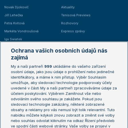
Novak Djokovič
Aktuality
Jiří Lehečka
Tenisová Previews
Petra Kvitová
Rozhovory
Markéta Vondroušová
Express zprávy
Iga Swiatek
Marie Bouzková
Ochrana vašich osobních údajů nás
Žebříčky
Kalendář turnajů
zajímá
My a naši partneři
999
ukládáme do vašeho zařízení
Žebříček ATP (muži)
Australian Open
osobní údaje, jako jsou údaje o prohlížení nebo jedinečné
Žebříček WTA (ženy)
French Open
identifikátory, a máme k nim přístup. Výběr Souhlasím
umožňuje, aby sledovací technologie podporovaly účely
Sázkařský žebříček
Wimbledon
uvedené v části My a naši partneři zpracováváme údaje za
US Open
účelem poskytování. Výběrem Zamítnout vše nebo
odvoláním svého souhlasu je zakážete. Pokud jsou
Turnaj mistrů
sledovací technologie zakázány, některé zobrazené
Turnaj mistryň
obsahy a reklamy pro vás nemusí být tolik relevantní. Tuto
Aktualní trendy
nabídku můžete kdykoli znovu zobrazit a změnit své volby
nebo souhlas odvolat kliknutím na odkaz Řízení předvoleb
ve spodní části webové stránky. Vaše volby se projeví v
Fotbalové přestupy