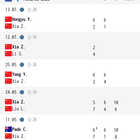
13.07.
Q-2K
Hongyu Y.
6
6
Xia Z.
2
1
12.07.
Q-1K
Xia Z.
2
Li S.
4
25.05.
Q-2K
Yang Y.
6
6
Xia Z.
2
4
24.05.
Q-1K
Xia Z.
5
6
10
Liu L.
7
4
6
11.05.
Q-2K
4
Pade C.
6
6
10
Xia Z.
7
1
8