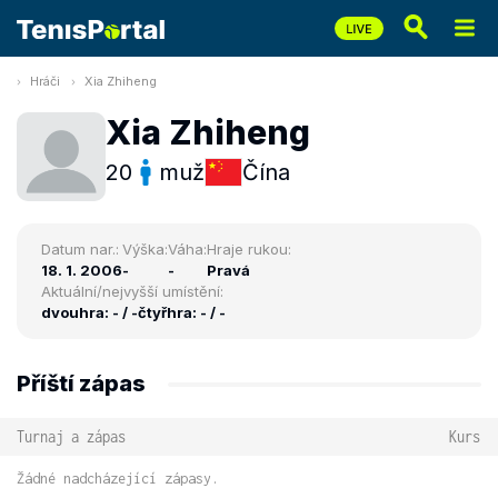
Hráči
Xia Zhiheng
Xia Zhiheng
20
muž
Čína
Datum nar.:
Výška:
Váha:
Hraje rukou:
18. 1. 2006
-
-
Pravá
Aktuální/nejvyšší umístění:
dvouhra: - / -
čtyřhra: - / -
Příští zápas
Turnaj a zápas
Kurs
Žádné nadcházející zápasy.