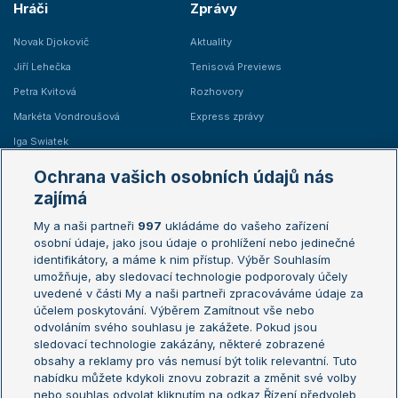
Hráči
Zprávy
Novak Djokovič
Aktuality
Jiří Lehečka
Tenisová Previews
Petra Kvitová
Rozhovory
Markéta Vondroušová
Express zprávy
Iga Swiatek
Marie Bouzková
Ochrana vašich osobních údajů nás
Žebříčky
Kalendář turnajů
zajímá
My a naši partneři
997
ukládáme do vašeho zařízení
Žebříček ATP (muži)
Australian Open
osobní údaje, jako jsou údaje o prohlížení nebo jedinečné
Žebříček WTA (ženy)
French Open
identifikátory, a máme k nim přístup. Výběr Souhlasím
umožňuje, aby sledovací technologie podporovaly účely
Sázkařský žebříček
Wimbledon
uvedené v části My a naši partneři zpracováváme údaje za
US Open
účelem poskytování. Výběrem Zamítnout vše nebo
odvoláním svého souhlasu je zakážete. Pokud jsou
Turnaj mistrů
sledovací technologie zakázány, některé zobrazené
Turnaj mistryň
obsahy a reklamy pro vás nemusí být tolik relevantní. Tuto
Aktualní trendy
nabídku můžete kdykoli znovu zobrazit a změnit své volby
nebo souhlas odvolat kliknutím na odkaz Řízení předvoleb