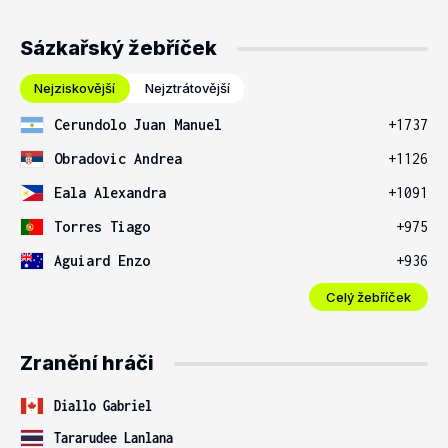
Sázkařský žebříček
Nejziskovější
Nejztrátovější
Cerundolo Juan Manuel
+1737
Obradovic Andrea
+1126
Eala Alexandra
+1091
Torres Tiago
+975
Aguiard Enzo
+936
Celý žebříček
Zranění hráči
Diallo Gabriel
Tararudee Lanlana