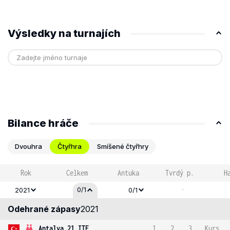
Výsledky na turnajích
Bilance hráče
Dvouhra
Čtyřhra
Smíšené čtyřhry
Rok
Celkem
Antuka
Tvrdý p.
H
-
0/1
2021
0/1
Odehrané zápasy
2021
Antalya 21 ITF
1
2
3
Kurs