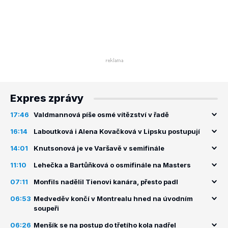
Expres zprávy
17:46
Valdmannová píše osmé vítězství v řadě
16:14
Laboutková i Alena Kovačková v Lipsku postupují
14:01
Knutsonová je ve Varšavě v semifinále
11:10
Lehečka a Bartůňková o osmifinále na Masters
07:11
Monfils nadělil Tienovi kanára, přesto padl
06:53
Medveděv končí v Montrealu hned na úvodním
soupeři
06:26
Menšík se na postup do třetího kola nadřel