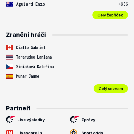
Aguiard Enzo
+936
Celý žebříček
Zranění hráči
Diallo Gabriel
Tararudee Lanlana
Siniaková Kateřina
Munar Jaume
Celý seznam
Partneři
Live výsledky
Zprávy
Livescore.in
Sport odds