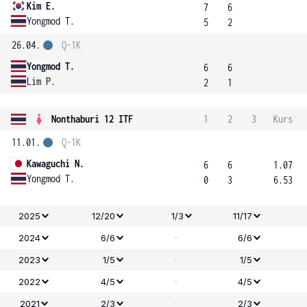
Kim E.
7
6
Yongmod T.
5
2
26.04.
Q-1K
Yongmod T.
6
6
Lim P.
2
1
Nonthaburi 12 ITF
1
2
3
Kurs
11.01.
Q-1K
Kawaguchi N.
6
6
1.07
Yongmod T.
0
3
6.53
2025
12/20
1/3
11/17
-
2024
6/6
6/6
-
2023
1/5
1/5
-
2022
4/5
4/5
-
2021
2/3
2/3