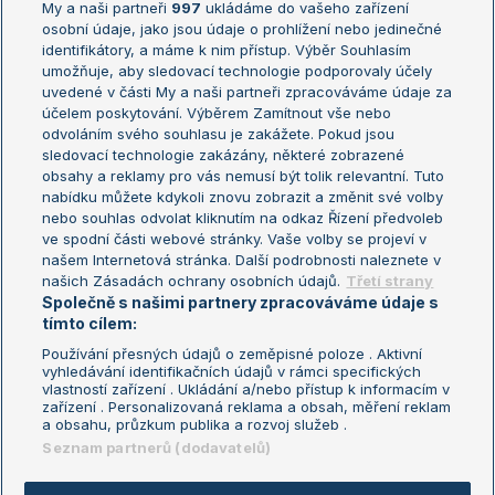
My a naši partneři
997
ukládáme do vašeho zařízení
Žebříček ATP (muži)
Australian Open
osobní údaje, jako jsou údaje o prohlížení nebo jedinečné
Žebříček WTA (ženy)
French Open
identifikátory, a máme k nim přístup. Výběr Souhlasím
umožňuje, aby sledovací technologie podporovaly účely
Sázkařský žebříček
Wimbledon
uvedené v části My a naši partneři zpracováváme údaje za
US Open
účelem poskytování. Výběrem Zamítnout vše nebo
odvoláním svého souhlasu je zakážete. Pokud jsou
Turnaj mistrů
sledovací technologie zakázány, některé zobrazené
Turnaj mistryň
obsahy a reklamy pro vás nemusí být tolik relevantní. Tuto
Aktualní trendy
nabídku můžete kdykoli znovu zobrazit a změnit své volby
nebo souhlas odvolat kliknutím na odkaz Řízení předvoleb
ve spodní části webové stránky. Vaše volby se projeví v
Fotbalové přestupy
našem Internetová stránka. Další podrobnosti naleznete v
Livesport Daily
našich Zásadách ochrany osobních údajů.
Třetí strany
Společně s našimi partnery zpracováváme údaje s
LS Prague Open
tímto cílem:
Používání přesných údajů o zeměpisné poloze . Aktivní
vyhledávání identifikačních údajů v rámci specifických
vlastností zařízení . Ukládání a/nebo přístup k informacím v
Podmínky užití
Nastavení soukromí
zařízení . Personalizovaná reklama a obsah, měření reklam
GDPR a žurnalistika
Reklama
a obsahu, průzkum publika a rozvoj služeb .
Informace o zpracování osobních
Kontakt
Seznam partnerů (dodavatelů)
údajů
Tiráž