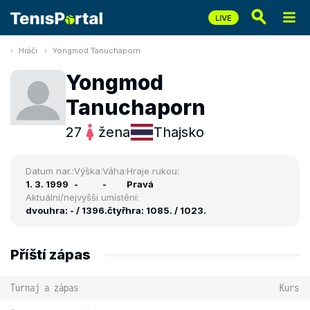
Hráči
Yongmod Tanuchaporn
Yongmod
Tanuchaporn
27
žena
Thajsko
Datum nar.:
Výška:
Váha:
Hraje rukou:
1. 3. 1999
-
-
Pravá
Aktuální/nejvyšší umístění:
dvouhra: - / 1396.
čtyřhra: 1085. / 1023.
Příští zápas
Turnaj a zápas
Kurs