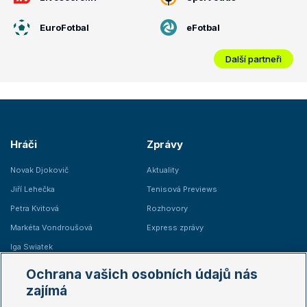
EuroFotbal
eFotbal
Další partneři
Hráči
Zprávy
Novak Djokovič
Aktuality
Jiří Lehečka
Tenisová Previews
Petra Kvitová
Rozhovory
Markéta Vondroušová
Express zprávy
Iga Swiatek
Marie Bouzková
Ochrana vašich osobních údajů nás
Žebříčky
Kalendář turnajů
zajímá