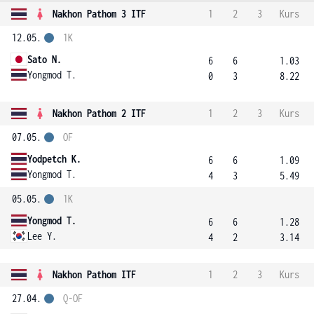
Nakhon Pathom 3 ITF
1
2
3
Kurs
12.05.
1K
Sato N.
6
6
1.03
Yongmod T.
0
3
8.22
Nakhon Pathom 2 ITF
1
2
3
Kurs
07.05.
OF
Yodpetch K.
6
6
1.09
Yongmod T.
4
3
5.49
05.05.
1K
Yongmod T.
6
6
1.28
Lee Y.
4
2
3.14
Nakhon Pathom ITF
1
2
3
Kurs
27.04.
Q-OF