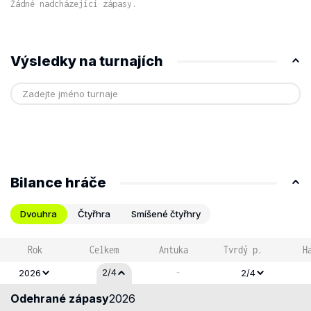
Žádné nadcházející zápasy.
Výsledky na turnajích
Bilance hráče
Dvouhra
Čtyřhra
Smíšené čtyřhry
Rok
Celkem
Antuka
Tvrdý p.
H
-
2/4
2026
2/4
Odehrané zápasy
2026