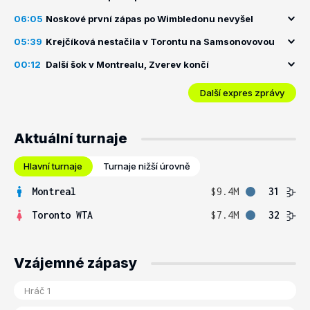
06:05
Noskové první zápas po Wimbledonu nevyšel
05:39
Krejčíková nestačila v Torontu na Samsonovovou
00:12
Další šok v Montrealu, Zverev končí
Další expres zprávy
Aktuální turnaje
Hlavní turnaje
Turnaje nižší úrovně
Montreal
$9.4M
31
Toronto WTA
$7.4M
32
Vzájemné zápasy