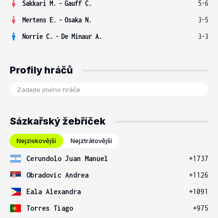
Sakkari M.
-
Gauff C.
5-6
Mertens E.
-
Osaka N.
3-5
Norrie C.
-
De Minaur A.
3-3
Profily hráčů
Sázkařský žebříček
Nejziskovější
Nejztrátovější
Cerundolo Juan Manuel
+1737
Obradovic Andrea
+1126
Eala Alexandra
+1091
Torres Tiago
+975