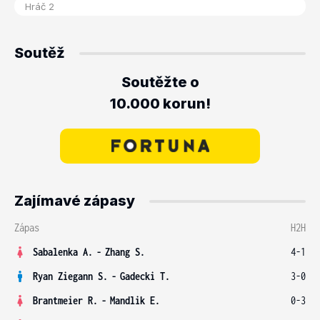
Soutěž
Soutěžte o
10.000 korun!
Zajímavé zápasy
Zápas
H2H
Sabalenka A.
-
Zhang S.
4-1
Ryan Ziegann S.
-
Gadecki T.
3-0
Brantmeier R.
-
Mandlik E.
0-3