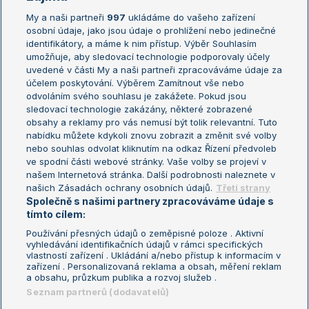
My a naši partneři
997
ukládáme do vašeho zařízení
Žebříček ATP (muži)
Australian Open
osobní údaje, jako jsou údaje o prohlížení nebo jedinečné
Žebříček WTA (ženy)
French Open
identifikátory, a máme k nim přístup. Výběr Souhlasím
umožňuje, aby sledovací technologie podporovaly účely
Sázkařský žebříček
Wimbledon
uvedené v části My a naši partneři zpracováváme údaje za
US Open
účelem poskytování. Výběrem Zamítnout vše nebo
odvoláním svého souhlasu je zakážete. Pokud jsou
Turnaj mistrů
sledovací technologie zakázány, některé zobrazené
Turnaj mistryň
obsahy a reklamy pro vás nemusí být tolik relevantní. Tuto
Aktualní trendy
nabídku můžete kdykoli znovu zobrazit a změnit své volby
nebo souhlas odvolat kliknutím na odkaz Řízení předvoleb
ve spodní části webové stránky. Vaše volby se projeví v
Fotbalové přestupy
našem Internetová stránka. Další podrobnosti naleznete v
Livesport Daily
našich Zásadách ochrany osobních údajů.
Třetí strany
Společně s našimi partnery zpracováváme údaje s
LS Prague Open
tímto cílem:
Používání přesných údajů o zeměpisné poloze . Aktivní
vyhledávání identifikačních údajů v rámci specifických
vlastností zařízení . Ukládání a/nebo přístup k informacím v
Podmínky užití
Nastavení soukromí
zařízení . Personalizovaná reklama a obsah, měření reklam
GDPR a žurnalistika
Reklama
a obsahu, průzkum publika a rozvoj služeb .
Informace o zpracování osobních
Kontakt
Seznam partnerů (dodavatelů)
údajů
Tiráž