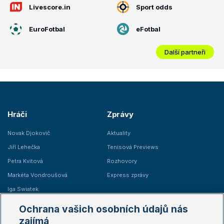
Livescore.in
Sport odds
EuroFotbal
eFotbal
Další partneři
Hráči
Zprávy
Novak Djokovič
Aktuality
Jiří Lehečka
Tenisová Previews
Petra Kvitová
Rozhovory
Markéta Vondroušová
Express zprávy
Iga Swiatek
Marie Bouzková
Ochrana vašich osobních údajů nás
Žebříčky
Kalendář turnajů
zajímá