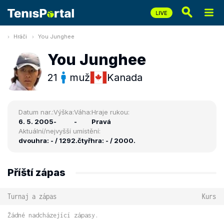
Hráči
You Junghee
You Junghee
21
muž
Kanada
Datum nar.:
Výška:
Váha:
Hraje rukou:
6. 5. 2005
-
-
Pravá
Aktuální/nejvyšší umístění:
dvouhra: - / 1292.
čtyřhra: - / 2000.
Příští zápas
Turnaj a zápas
Kurs
Žádné nadcházející zápasy.