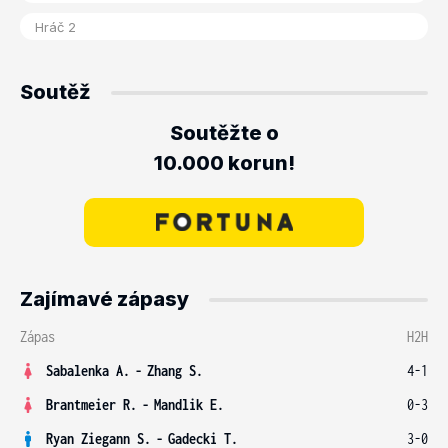
Soutěž
Soutěžte o
10.000 korun!
Zajímavé zápasy
Zápas
H2H
Sabalenka A.
-
Zhang S.
4-1
Brantmeier R.
-
Mandlik E.
0-3
Ryan Ziegann S.
-
Gadecki T.
3-0