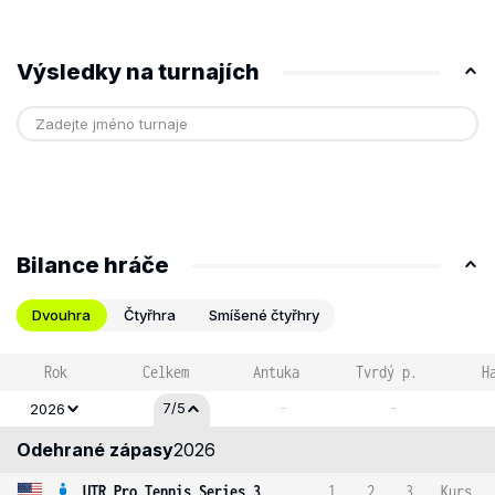
Výsledky na turnajích
Bilance hráče
Dvouhra
Čtyřhra
Smíšené čtyřhry
Rok
Celkem
Antuka
Tvrdý p.
H
-
-
7/5
2026
Odehrané zápasy
2026
UTR Pro Tennis Series 3
1
2
3
Kurs