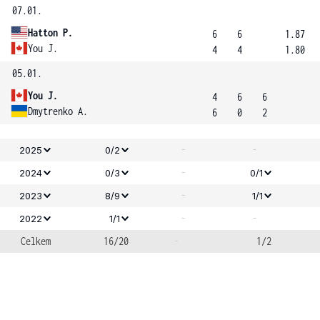
07.01.
Hatton P.
6
6
1.87
You J.
4
4
1.80
05.01.
You J.
4
6
6
Dmytrenko A.
6
0
2
-
-
2025
0/2
-
2024
0/3
0/1
-
2023
8/9
1/1
-
-
2022
1/1
Celkem
16/20
-
1/2