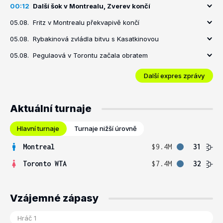
00:12
Další šok v Montrealu, Zverev končí
05.08.
Fritz v Montrealu překvapivě končí
05.08.
Rybakinová zvládla bitvu s Kasatkinovou
05.08.
Pegulaová v Torontu začala obratem
Další expres zprávy
Aktuální turnaje
Hlavní turnaje
Turnaje nižší úrovně
Montreal
$9.4M
31
Toronto WTA
$7.4M
32
Vzájemné zápasy