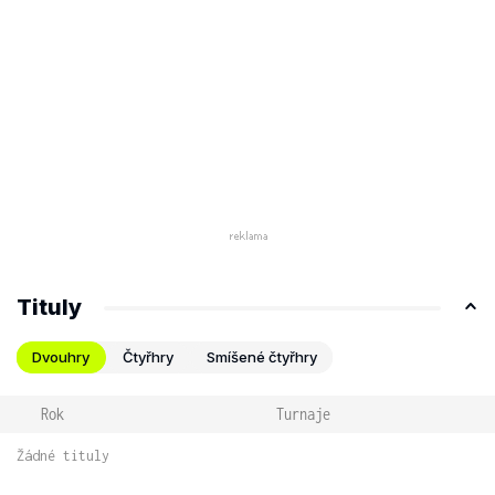
Tituly
Dvouhry
Čtyřhry
Smíšené čtyřhry
Rok
Turnaje
Žádné tituly