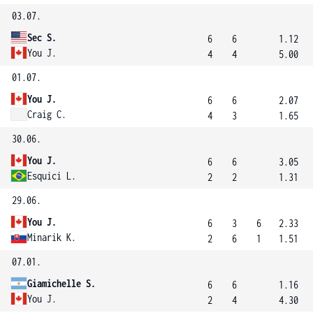
03.07.
Sec S.
6
6
1.12
You J.
4
4
5.00
01.07.
You J.
6
6
2.07
Craig C.
4
3
1.65
30.06.
You J.
6
6
3.05
Esquici L.
2
2
1.31
29.06.
You J.
6
3
6
2.33
Minarik K.
2
6
1
1.51
07.01.
Giamichelle S.
6
6
1.16
You J.
2
4
4.30