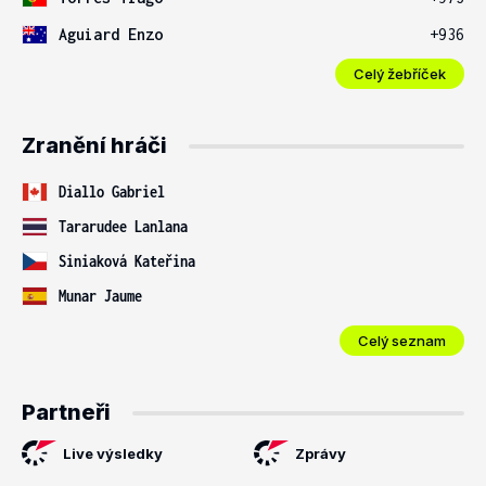
Aguiard Enzo
+936
Celý žebříček
Zranění hráči
Diallo Gabriel
Tararudee Lanlana
Siniaková Kateřina
Munar Jaume
Celý seznam
Partneři
Live výsledky
Zprávy