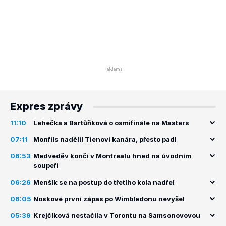
Expres zprávy
11:10
Lehečka a Bartůňková o osmifinále na Masters
07:11
Monfils nadělil Tienovi kanára, přesto padl
06:53
Medveděv končí v Montrealu hned na úvodním
soupeři
06:26
Menšík se na postup do třetího kola nadřel
06:05
Noskové první zápas po Wimbledonu nevyšel
05:39
Krejčíková nestačila v Torontu na Samsonovovou