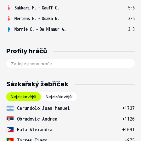
Sakkari M.
-
Gauff C.
5-6
Mertens E.
-
Osaka N.
3-5
Norrie C.
-
De Minaur A.
3-3
Profily hráčů
Sázkařský žebříček
Nejziskovější
Nejztrátovější
Cerundolo Juan Manuel
+1737
Obradovic Andrea
+1126
Eala Alexandra
+1091
Torres Tiago
+975