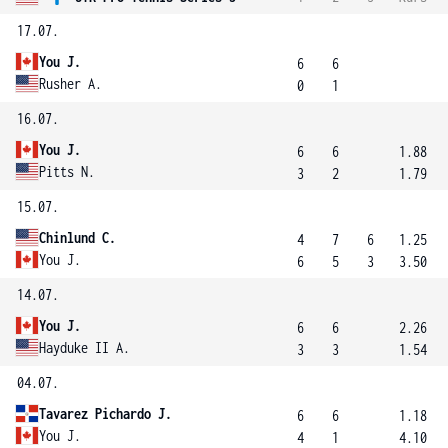
17.07.
You J.
6
6
Rusher A.
0
1
16.07.
You J.
6
6
1.88
Pitts N.
3
2
1.79
15.07.
Chinlund C.
4
7
6
1.25
You J.
6
5
3
3.50
14.07.
You J.
6
6
2.26
Hayduke II A.
3
3
1.54
04.07.
Tavarez Pichardo J.
6
6
1.18
You J.
4
1
4.10