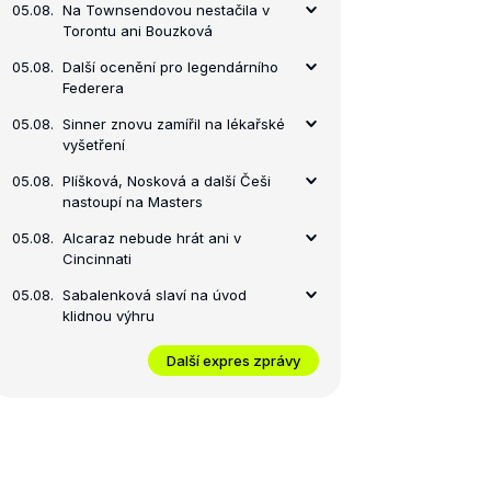
05.08.
Na Townsendovou nestačila v
Torontu ani Bouzková
05.08.
Další ocenění pro legendárního
Federera
05.08.
Sinner znovu zamířil na lékařské
vyšetření
05.08.
Plíšková, Nosková a další Češi
nastoupí na Masters
05.08.
Alcaraz nebude hrát ani v
Cincinnati
05.08.
Sabalenková slaví na úvod
klidnou výhru
Další expres zprávy