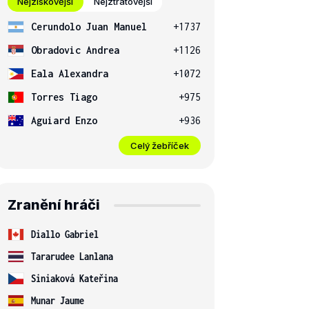
Nejziskovější
Nejztrátovější
Cerundolo Juan Manuel
+1737
Obradovic Andrea
+1126
Eala Alexandra
+1072
Torres Tiago
+975
Aguiard Enzo
+936
Celý žebříček
Zranění hráči
Diallo Gabriel
Tararudee Lanlana
Siniaková Kateřina
Munar Jaume