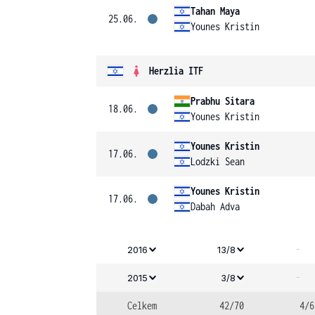
Tahan Maya
25.06.
Younes Kristin
Herzlia ITF
Prabhu Sitara
18.06.
Younes Kristin
Younes Kristin
17.06.
Lodzki Sean
Younes Kristin
17.06.
Dabah Adva
-
2016
13/8
-
2015
3/8
Celkem
42/70
4/6