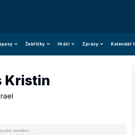
ápasy
Žebříčky
Hráči
Zprávy
Kalendář t
 Kristin
zrael
jvyšší umístění: