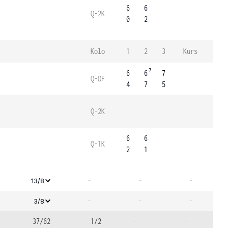
6
6
Q-2K
0
2
Kolo
1
2
3
Kurs
7
6
6
7
Q-OF
4
7
5
Q-2K
6
6
Q-1K
2
1
-
-
-
13/8
-
-
-
3/8
37/62
1/2
-
-