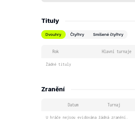
Tituly
Dvouhry
Čtyřhry
Smíšené čtyřhry
Rok
Hlavní turnaje
Žádné tituly
Zranění
Datum
Turnaj
U hráče nejsou evidována žádná zranění.