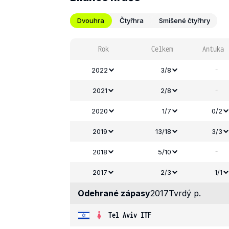
Dvouhra
Čtyřhra
Smíšené čtyřhry
Rok
Celkem
Antuka
-
2022
3/8
-
2021
2/8
2020
1/7
0/2
2019
13/18
3/3
-
2018
5/10
2017
2/3
1/1
Odehrané zápasy
2017
Tvrdý p.
Tel Aviv ITF