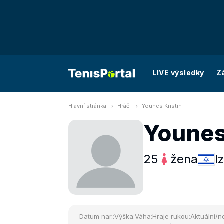
LIVE výsledky
Z
Hlavní stránka
Hráči
Younes Kristin
Younes
25
žena
I
Datum nar.:
Výška:
Váha:
Hraje rukou:
Aktuální/ne