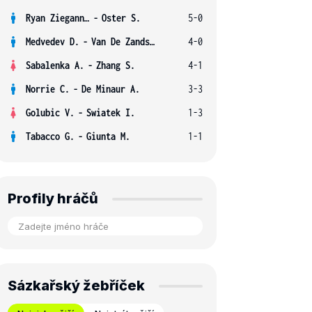
Ryan Ziegann S.
-
Oster S.
5-0
Medvedev D.
-
Van De Zandschulp B.
4-0
Sabalenka A.
-
Zhang S.
4-1
Norrie C.
-
De Minaur A.
3-3
Golubic V.
-
Swiatek I.
1-3
Tabacco G.
-
Giunta M.
1-1
Profily hráčů
Sázkařský žebříček