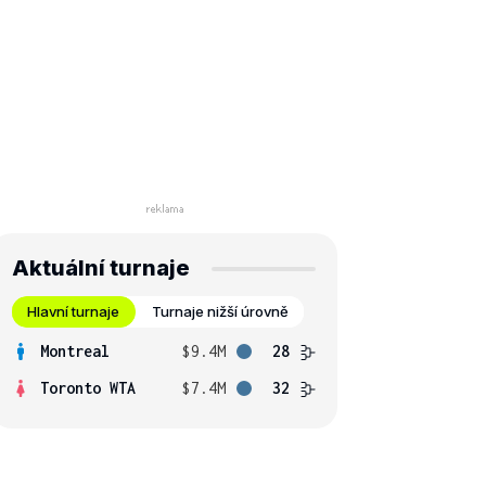
Aktuální turnaje
Hlavní turnaje
Turnaje nižší úrovně
Montreal
$9.4M
28
Toronto WTA
$7.4M
32