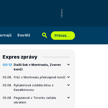
urnajů
Soutěž
Přihlášení
Expres zprávy
00:12
Další šok v Montrealu, Zverev
končí
05.08.
Fritz v Montrealu překvapivě končí
05.08.
Rybakinová zvládla bitvu s
Kasatkinovou
05.08.
Pegulaová v Torontu začala
obratem