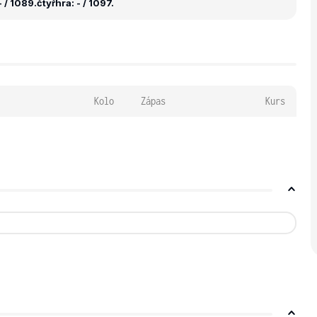
 / 1089.
čtyřhra: - / 1097.
Kolo
Zápas
Kurs