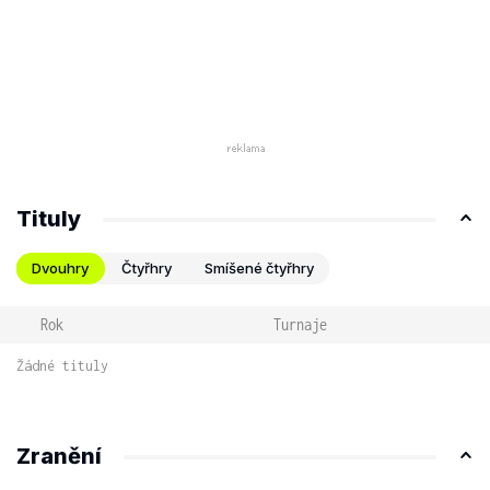
Tituly
Dvouhry
Čtyřhry
Smíšené čtyřhry
Rok
Turnaje
Žádné tituly
Zranění