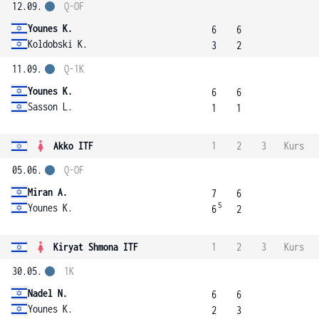
12.09.
Q-OF
Younes K.
6
6
Koldobski K.
3
2
11.09.
Q-1K
Younes K.
6
6
Sasson L.
1
1
Akko ITF
1
2
3
Kurs
05.06.
Q-OF
Miran A.
7
6
5
Younes K.
6
2
Kiryat Shmona ITF
1
2
3
Kurs
30.05.
1K
Nadel N.
6
6
Younes K.
2
3