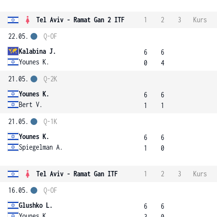
Tel Aviv - Ramat Gan 2 ITF
1
2
3
Kurs
22.05.
Q-OF
Kalabina J.
6
6
Younes K.
0
4
21.05.
Q-2K
Younes K.
6
6
Bert V.
1
1
21.05.
Q-1K
Younes K.
6
6
Spiegelman A.
1
0
Tel Aviv - Ramat Gan ITF
1
2
3
Kurs
16.05.
Q-OF
Glushko L.
6
6
Younes K.
3
0