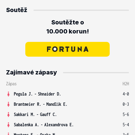
Soutěž
Soutěžte o
10.000 korun!
Zajímavé zápasy
Zápas
H2H
Pegula J.
-
Shnaider D.
4-0
Brantmeier R.
-
Mandlik E.
0-3
Sakkari M.
-
Gauff C.
5-6
Sabalenka A.
-
Alexandrova E.
5-4
Mertens E.
-
Osaka N.
3-5