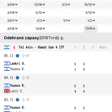
2019
13/18
3/3
10/15
-
2018
5/10
5/10
2017
2/3
1/1
1/2
-
13/8
2016
13/8
Odehrané zápasy
2016
Tvrdý p.
Tel Aviv - Ramat Gan 4 ITF
1
2
3
Kurs
05.12.
Q-OF
Lankri O.
6
6
Younes K.
3
4
04.12.
Q-2K
Younes K.
6
6
Lazic E.
4
4
03.12.
Q-1K
Younes K.
6
6