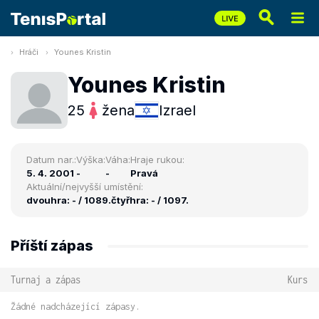
Hráči
Younes Kristin
Younes Kristin
25
žena
Izrael
Datum nar.:
Výška:
Váha:
Hraje rukou:
5. 4. 2001
-
-
Pravá
Aktuální/nejvyšší umístění:
dvouhra: - / 1089.
čtyřhra: - / 1097.
Příští zápas
Turnaj a zápas
Kurs
Žádné nadcházející zápasy.