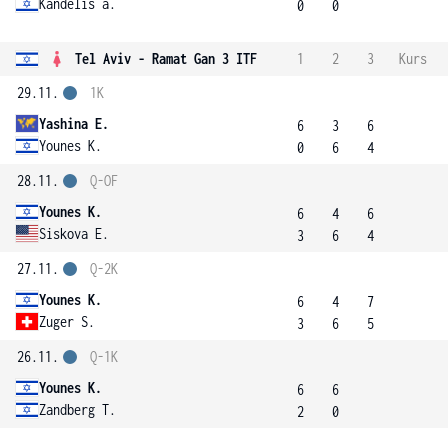
Kandelis a.
0
0
Tel Aviv - Ramat Gan 3 ITF
1
2
3
Kurs
29.11.
1K
Yashina E.
6
3
6
Younes K.
0
6
4
28.11.
Q-OF
Younes K.
6
4
6
Siskova E.
3
6
4
27.11.
Q-2K
Younes K.
6
4
7
Zuger S.
3
6
5
26.11.
Q-1K
Younes K.
6
6
Zandberg T.
2
0