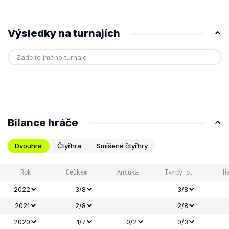
Výsledky na turnajích
Bilance hráče
Dvouhra
Čtyřhra
Smíšené čtyřhry
Rok
Celkem
Antuka
Tvrdý p.
H
-
2022
3/8
3/8
-
2021
2/8
2/8
2020
1/7
0/2
0/3