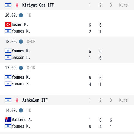
Kiriyat Gat ITF
1
2
3
Kurs
20.09.
1K
Sezer M.
6
6
Younes K.
2
1
18.09.
Q-OF
Younes K.
6
6
Sasson L.
1
0
17.09.
Q-1K
Younes K.
6
6
Fanani S.
4
1
Ashkelon ITF
1
2
3
Kurs
14.09.
1K
Walters A.
1
6
6
Younes K.
6
4
1