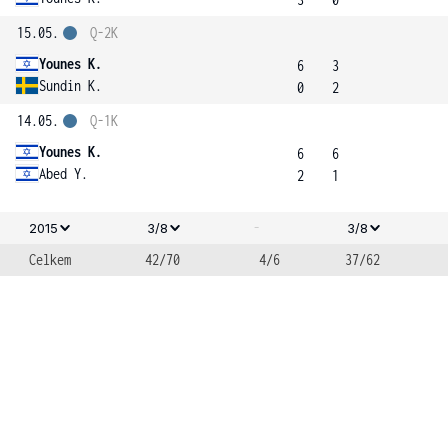
15.05.
Q-2K
Younes K.
6
3
Sundin K.
0
2
14.05.
Q-1K
Younes K.
6
6
Abed Y.
2
1
-
2015
3/8
3/8
Celkem
42/70
4/6
37/62