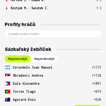
Kostyuk M.
-
Swiatek I.
1-3
Profily hráčů
Sázkařský žebříček
Nejziskovější
Nejztrátovější
Cerundolo Juan Manuel
+1737
Obradovic Andrea
+1126
Eala Alexandra
+1091
Torres Tiago
+975
Aguiard Enzo
+936