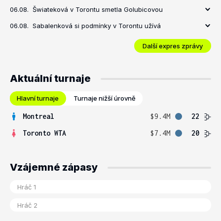
06.08.
Šwiateková v Torontu smetla Golubicovou
06.08.
Sabalenková si podmínky v Torontu užívá
Další expres zprávy
Aktuální turnaje
Hlavní turnaje
Turnaje nižší úrovně
Montreal
$9.4M
22
Toronto WTA
$7.4M
20
Vzájemné zápasy