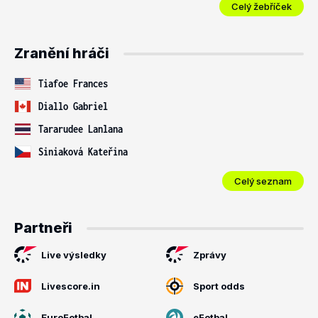
Celý žebříček
Zranění hráči
Tiafoe Frances
Diallo Gabriel
Tararudee Lanlana
Siniaková Kateřina
Celý seznam
Partneři
Live výsledky
Zprávy
Livescore.in
Sport odds
EuroFotbal
eFotbal