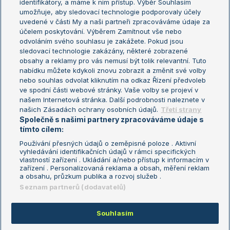
identifikátory, a máme k nim přístup. Výběr Souhlasím
umožňuje, aby sledovací technologie podporovaly účely
Sázkařský žebříček
Wimbledon
uvedené v části My a naši partneři zpracováváme údaje za
US Open
účelem poskytování. Výběrem Zamítnout vše nebo
odvoláním svého souhlasu je zakážete. Pokud jsou
Turnaj mistrů
sledovací technologie zakázány, některé zobrazené
Turnaj mistryň
obsahy a reklamy pro vás nemusí být tolik relevantní. Tuto
Aktualní trendy
nabídku můžete kdykoli znovu zobrazit a změnit své volby
nebo souhlas odvolat kliknutím na odkaz Řízení předvoleb
ve spodní části webové stránky. Vaše volby se projeví v
Fotbalové přestupy
našem Internetová stránka. Další podrobnosti naleznete v
Livesport Daily
našich Zásadách ochrany osobních údajů.
Třetí strany
Společně s našimi partnery zpracováváme údaje s
LS Prague Open
tímto cílem:
Používání přesných údajů o zeměpisné poloze . Aktivní
vyhledávání identifikačních údajů v rámci specifických
vlastností zařízení . Ukládání a/nebo přístup k informacím v
Podmínky užití
Nastavení soukromí
zařízení . Personalizovaná reklama a obsah, měření reklam
GDPR a žurnalistika
Reklama
a obsahu, průzkum publika a rozvoj služeb .
Informace o zpracování osobních
Kontakt
Seznam partnerů (dodavatelů)
údajů
Tiráž
Souhlasím
Copyright © 2008-2026 TenisPortal.cz. Využíváme zpravodajství ČTK.