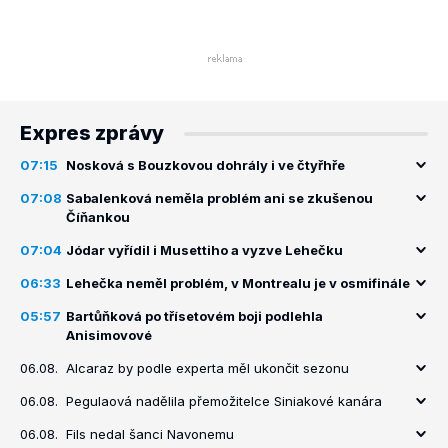
Expres zprávy
07:15
Nosková s Bouzkovou dohrály i ve čtyřhře
07:08
Sabalenková neměla problém ani se zkušenou
Číňankou
07:04
Jódar vyřídil i Musettiho a vyzve Lehečku
06:33
Lehečka neměl problém, v Montrealu je v osmifinále
05:57
Bartůňková po třísetovém boji podlehla
Anisimovové
06.08.
Alcaraz by podle experta měl ukončit sezonu
06.08.
Pegulaová nadělila přemožitelce Siniakové kanára
06.08.
Fils nedal šanci Navonemu