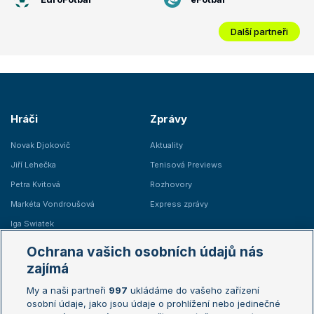
Další partneři
Hráči
Zprávy
Novak Djokovič
Aktuality
Jiří Lehečka
Tenisová Previews
Petra Kvitová
Rozhovory
Markéta Vondroušová
Express zprávy
Iga Swiatek
Marie Bouzková
Ochrana vašich osobních údajů nás
Žebříčky
Kalendář turnajů
zajímá
My a naši partneři
997
ukládáme do vašeho zařízení
Žebříček ATP (muži)
Australian Open
osobní údaje, jako jsou údaje o prohlížení nebo jedinečné
Žebříček WTA (ženy)
French Open