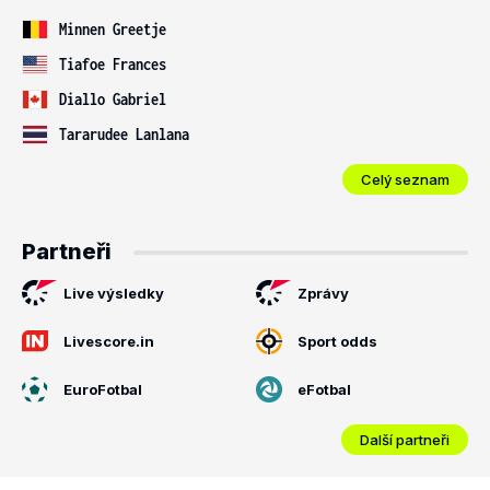
Minnen Greetje
Tiafoe Frances
Diallo Gabriel
Tararudee Lanlana
Celý seznam
Partneři
Live výsledky
Zprávy
Livescore.in
Sport odds
EuroFotbal
eFotbal
Další partneři