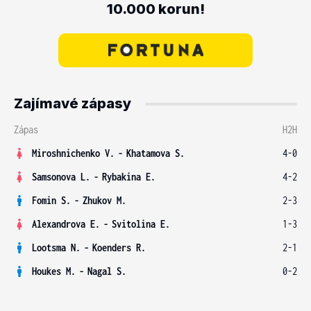
10.000 korun!
Zajímavé zápasy
Zápas
H2H
Miroshnichenko V.
-
Khatamova S.
4-0
Samsonova L.
-
Rybakina E.
4-2
Fomin S.
-
Zhukov M.
2-3
Alexandrova E.
-
Svitolina E.
1-3
Lootsma N.
-
Koenders R.
2-1
Houkes M.
-
Nagal S.
0-2