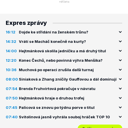
Expres zprávy
16:12
Dojde ke střídání na ženském trůnu?
14:32
Vrátí se Macháč konečně na kurty?
14:00
Hejtmánková skolila jedničku a má druhý titul
12:20
Konec Čechů, nebo povinná výhra Menšíka?
10:36
Muchová po operaci zrušila další turnaj
08:00
Siniaková a Zhang zničily Gauffovou a dál dominují
07:54
Brenda Fruhvirtová pokračuje v návratu
07:50
Hejtmánková hraje o druhou trofej
07:45
Palicová se znovu po týdnu porve o titul
07:40
Svitolinová jasně vyhrála souboj hráček TOP 10