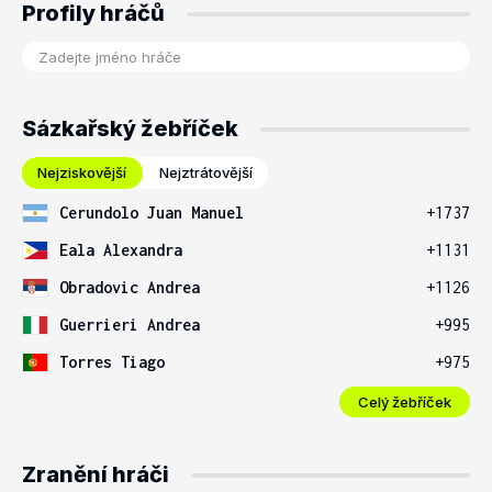
Profily hráčů
Sázkařský žebříček
Nejziskovější
Nejztrátovější
Cerundolo Juan Manuel
+1737
Eala Alexandra
+1131
Obradovic Andrea
+1126
Guerrieri Andrea
+995
Torres Tiago
+975
Celý žebříček
Zranění hráči