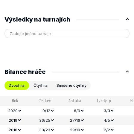
Výsledky na turnajích
Bilance hráče
Dvouhra
Čtyřhra
Smíšené čtyřhry
Rok
Celkem
Antuka
Tvrdý p.
H
2020
9/12
6/9
3/3
2019
36/25
27/16
4/5
2018
33/23
29/19
2/2