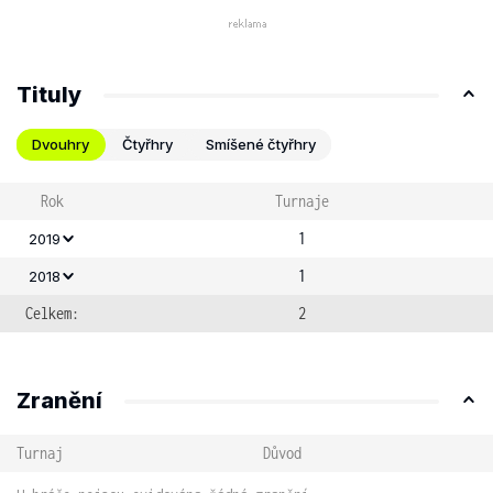
Tituly
Dvouhry
Čtyřhry
Smíšené čtyřhry
Rok
Turnaje
1
2019
1
2018
Celkem:
2
Zranění
Turnaj
Důvod