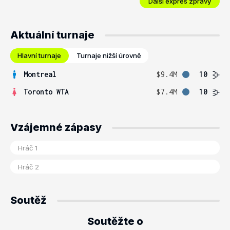
Další expres zprávy
Aktuální turnaje
Hlavní turnaje
Turnaje nižší úrovně
Montreal
$9.4M
10
Toronto WTA
$7.4M
10
Vzájemné zápasy
Soutěž
Soutěžte o