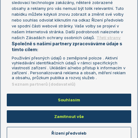
sledovací technologie zakázány, některé zobrazené
Turnaj mistryň
obsahy a reklamy pro vás nemusí být tolik relevantní. Tuto
Aktualní trendy
nabídku můžete kdykoli znovu zobrazit a změnit své volby
nebo souhlas odvolat kliknutím na odkaz Řízení předvoleb
ve spodní části webové stránky. Vaše volby se projeví v
Fotbalové přestupy
našem Internetová stránka. Další podrobnosti naleznete v
Livesport Daily
našich Zásadách ochrany osobních údajů.
Třetí strany
Společně s našimi partnery zpracováváme údaje s
LS Prague Open
tímto cílem:
Používání přesných údajů o zeměpisné poloze . Aktivní
vyhledávání identifikačních údajů v rámci specifických
vlastností zařízení . Ukládání a/nebo přístup k informacím v
Podmínky užití
Nastavení soukromí
zařízení . Personalizovaná reklama a obsah, měření reklam
GDPR a žurnalistika
Reklama
a obsahu, průzkum publika a rozvoj služeb .
Informace o zpracování osobních
Kontakt
Seznam partnerů (dodavatelů)
údajů
Tiráž
Souhlasím
Copyright © 2008-2026 TenisPortal.cz. Využíváme zpravodajství ČTK.
Zamítnout vše
Řízení předvoleb