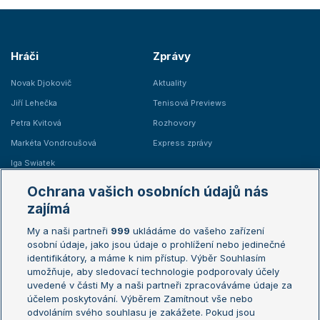
Hráči
Zprávy
Novak Djokovič
Aktuality
Jiří Lehečka
Tenisová Previews
Petra Kvitová
Rozhovory
Markéta Vondroušová
Express zprávy
Iga Swiatek
Marie Bouzková
Ochrana vašich osobních údajů nás
Žebříčky
Kalendář turnajů
zajímá
My a naši partneři
999
ukládáme do vašeho zařízení
Žebříček ATP (muži)
Australian Open
osobní údaje, jako jsou údaje o prohlížení nebo jedinečné
Žebříček WTA (ženy)
French Open
identifikátory, a máme k nim přístup. Výběr Souhlasím
umožňuje, aby sledovací technologie podporovaly účely
Sázkařský žebříček
Wimbledon
uvedené v části My a naši partneři zpracováváme údaje za
US Open
účelem poskytování. Výběrem Zamítnout vše nebo
odvoláním svého souhlasu je zakážete. Pokud jsou
Turnaj mistrů