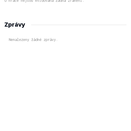
U hráče nejsou evidována žádná zranění.
Zprávy
Nenalezeny žádné zprávy.