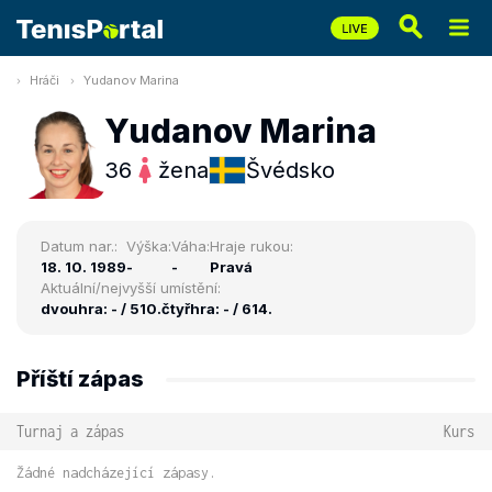
Hráči
Yudanov Marina
Yudanov Marina
36
žena
Švédsko
Datum nar.:
Výška:
Váha:
Hraje rukou:
18. 10. 1989
-
-
Pravá
Aktuální/nejvyšší umístění:
dvouhra: - / 510.
čtyřhra: - / 614.
Příští zápas
Turnaj a zápas
Kurs
Žádné nadcházející zápasy.