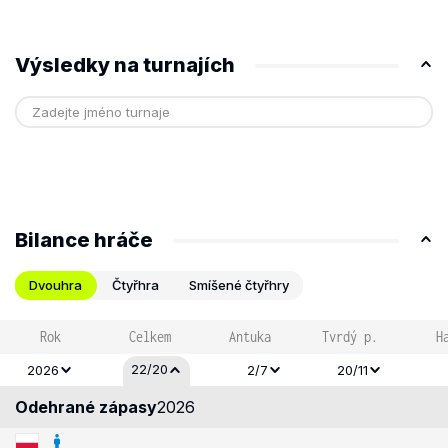
Výsledky na turnajích
Bilance hráče
Dvouhra
Čtyřhra
Smíšené čtyřhry
Rok
Celkem
Antuka
Tvrdý p.
H
22/20
2026
2/7
20/11
Odehrané zápasy
2026