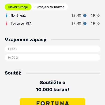
Hlavní turnaje
Turnaje nižší úrovně
Montreal
$9.4M
10
Toronto WTA
$7.4M
10
Vzájemné zápasy
Soutěž
Soutěžte o
10.000 korun!