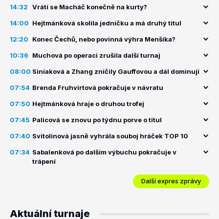
14:32
Vrátí se Macháč konečně na kurty?
14:00
Hejtmánková skolila jedničku a má druhý titul
12:20
Konec Čechů, nebo povinná výhra Menšíka?
10:36
Muchová po operaci zrušila další turnaj
08:00
Siniaková a Zhang zničily Gauffovou a dál dominují
07:54
Brenda Fruhvirtová pokračuje v návratu
07:50
Hejtmánková hraje o druhou trofej
07:45
Palicová se znovu po týdnu porve o titul
07:40
Svitolinová jasně vyhrála souboj hráček TOP 10
07:34
Sabalenková po dalším výbuchu pokračuje v
trápení
Další expres zprávy
Aktuální turnaje