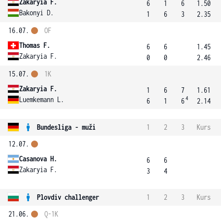
Zakaryia F.
6
1
6
1.50
Bakonyi D.
1
6
3
2.35
16.07.
OF
Thomas F.
6
6
1.45
Zakaryia F.
0
0
2.46
15.07.
1K
Zakaryia F.
1
6
7
1.61
4
Luemkemann L.
6
1
6
2.14
Bundesliga - muži
1
2
3
Kurs
12.07.
Casanova H.
6
6
Zakaryia F.
3
4
Plovdiv challenger
1
2
3
Kurs
21.06.
Q-1K