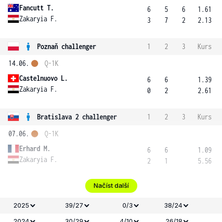
Fancutt T.
6
5
6
1.61
Zakaryia F.
3
7
2
2.13
Poznaň challenger
1
2
3
Kurs
14.06.
Q-1K
Castelnuovo L.
6
6
1.39
Zakaryia F.
0
2
2.61
Bratislava 2 challenger
1
2
3
Kurs
07.06.
Q-1K
Erhard M.
6
6
1.09
Zakaryia F.
2
1
5.56
Načíst další
2025
39/27
0/3
38/24
2024
30/29
4/10
26/18