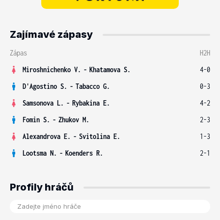
Zajímavé zápasy
Zápas
H2H
Miroshnichenko V.
-
Khatamova S.
4-0
D'Agostino S.
-
Tabacco G.
0-3
Samsonova L.
-
Rybakina E.
4-2
Fomin S.
-
Zhukov M.
2-3
Alexandrova E.
-
Svitolina E.
1-3
Lootsma N.
-
Koenders R.
2-1
Profily hráčů