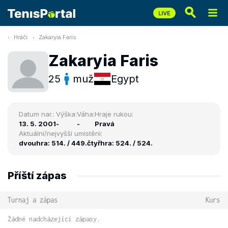
Hráči
Zakaryia Faris
Zakaryia Faris
25
muž
Egypt
Datum nar.:
Výška:
Váha:
Hraje rukou:
13. 5. 2001
-
-
Pravá
Aktuální/nejvyšší umístění:
dvouhra: 514. / 449.
čtyřhra: 524. / 524.
Příští zápas
Turnaj a zápas
Kurs
Žádné nadcházející zápasy.