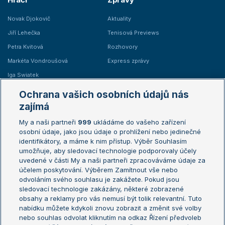
Novak Djokovič
Aktuality
Jiří Lehečka
Tenisová Previews
Petra Kvitová
Rozhovory
Markéta Vondroušová
Express zprávy
Iga Swiatek
Marie Bouzková
Ochrana vašich osobních údajů nás
Žebříčky
Kalendář turnajů
zajímá
My a naši partneři
999
ukládáme do vašeho zařízení
Žebříček ATP (muži)
Australian Open
osobní údaje, jako jsou údaje o prohlížení nebo jedinečné
Žebříček WTA (ženy)
French Open
identifikátory, a máme k nim přístup. Výběr Souhlasím
umožňuje, aby sledovací technologie podporovaly účely
Sázkařský žebříček
Wimbledon
uvedené v části My a naši partneři zpracováváme údaje za
US Open
účelem poskytování. Výběrem Zamítnout vše nebo
odvoláním svého souhlasu je zakážete. Pokud jsou
Turnaj mistrů
sledovací technologie zakázány, některé zobrazené
Turnaj mistryň
obsahy a reklamy pro vás nemusí být tolik relevantní. Tuto
Aktualní trendy
nabídku můžete kdykoli znovu zobrazit a změnit své volby
nebo souhlas odvolat kliknutím na odkaz Řízení předvoleb