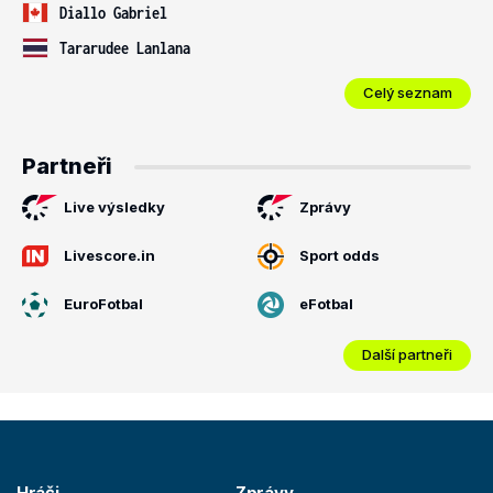
Diallo Gabriel
Tararudee Lanlana
Celý seznam
Partneři
Live výsledky
Zprávy
Livescore.in
Sport odds
EuroFotbal
eFotbal
Další partneři
Hráči
Zprávy