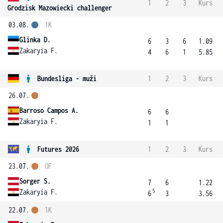
1
2
3
Kurs
Grodzisk Mazowiecki challenger
03.08.
1K
Glinka D.
6
3
6
1.09
Zakaryia F.
4
6
1
5.85
Bundesliga - muži
1
2
3
Kurs
26.07.
Barroso Campos A.
6
6
Zakaryia F.
1
1
Futures 2026
1
2
3
Kurs
23.07.
OF
Sorger S.
7
6
1.22
5
Zakaryia F.
6
3
3.56
22.07.
1K