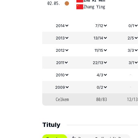
02.05.
Zhang Ying
2014
7/12
0/1
2013
13/14
2/5
2012
11/15
3/3
2011
22/13
3/1
-
2010
4/3
-
2009
0/2
Celkem
80/83
12/13
Tituly