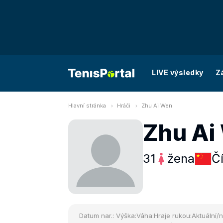
LIVE výsledky
Z
Hlavní stránka
Hráči
Zhu Ai Wen
Zhu Ai
31
žena
Č
Datum nar.:
Výška:
Váha:
Hraje rukou:
Aktuální/n