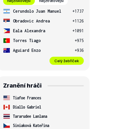
Nejziskovější
Nejztrátovější
Cerundolo Juan Manuel
+1737
Obradovic Andrea
+1126
Eala Alexandra
+1091
Torres Tiago
+975
Aguiard Enzo
+936
Celý žebříček
Zranění hráči
Tiafoe Frances
Diallo Gabriel
Tararudee Lanlana
Siniaková Kateřina