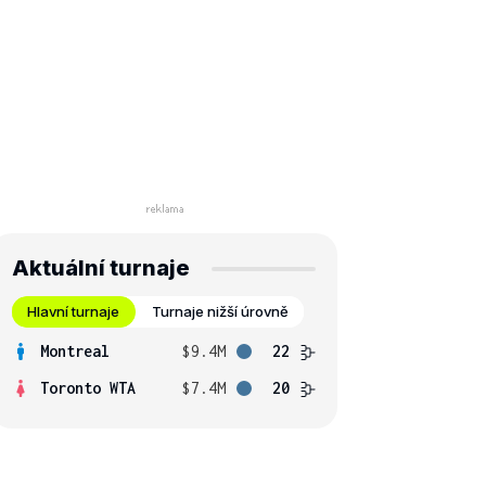
Aktuální turnaje
Hlavní turnaje
Turnaje nižší úrovně
Montreal
$9.4M
22
Toronto WTA
$7.4M
20