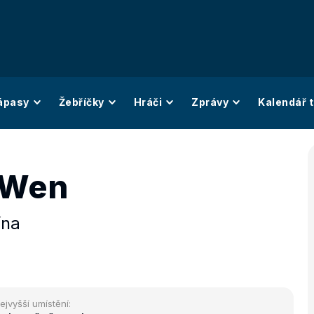
ápasy
Žebříčky
Hráči
Zprávy
Kalendář t
 Wen
ína
ejvyšší umístění: