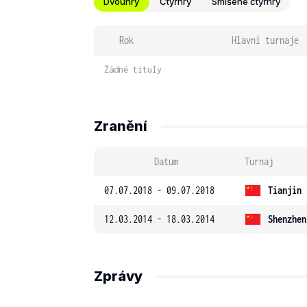
Dvouhry
Čtyřhry
Smíšené čtyřhry
Rok
Hlavní turnaje
Žádné tituly
Zranění
Datum
Turnaj
07.07.2018 - 09.07.2018
Tianjin 
12.03.2014 - 18.03.2014
Shenzhen
Zprávy