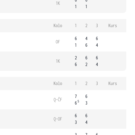
1K
1
1
Kolo
1
2
3
Kurs
6
4
6
OF
1
6
4
2
6
6
1K
6
2
4
Kolo
1
2
3
Kurs
7
6
Q-ČF
5
6
3
6
6
Q-OF
3
4
3
7
6