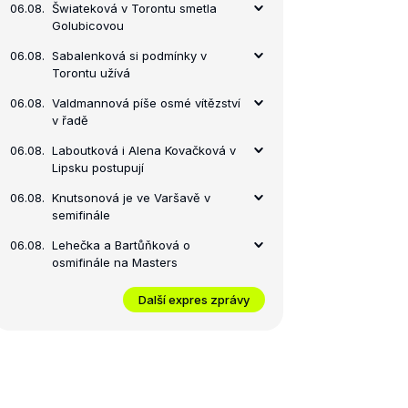
06.08.
Šwiateková v Torontu smetla
Golubicovou
06.08.
Sabalenková si podmínky v
Torontu užívá
06.08.
Valdmannová píše osmé vítězství
v řadě
06.08.
Laboutková i Alena Kovačková v
Lipsku postupují
06.08.
Knutsonová je ve Varšavě v
semifinále
06.08.
Lehečka a Bartůňková o
osmifinále na Masters
Další expres zprávy