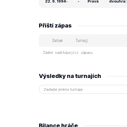
22. 9. 1994
-
-
Pravá
dvouhra: 
Příští zápas
Datum
Turnaj
Žádné nadcházející zápasy.
Výsledky na turnajích
Bilance hráče