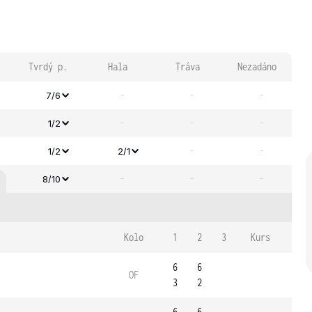
Tvrdý p.
Hala
Tráva
Nezadáno
-
-
-
7/6
-
-
-
1/2
-
-
1/2
2/1
-
-
-
8/10
Kolo
1
2
3
Kurs
6
6
OF
3
2
6
6