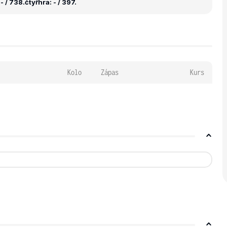
- / 738.
čtyřhra: - / 397.
Kolo
Zápas
Kurs