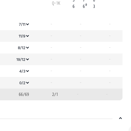
Q-1K
0
6
6
3
-
-
-
7/11
-
-
-
11/9
-
-
-
8/12
-
-
-
19/12
-
-
-
4/3
-
-
-
0/2
66/69
2/1
-
-