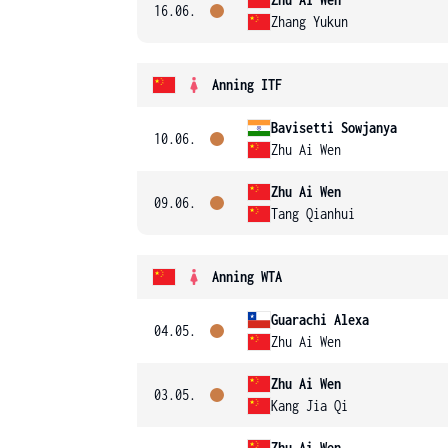
16.06.
Zhang Yukun
Anning ITF
Bavisetti Sowjanya
10.06.
Zhu Ai Wen
Zhu Ai Wen
09.06.
Tang Qianhui
Anning WTA
Guarachi Alexa
04.05.
Zhu Ai Wen
Zhu Ai Wen
03.05.
Kang Jia Qi
Zhu Ai Wen