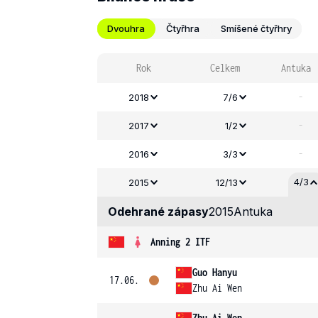
Dvouhra
Čtyřhra
Smíšené čtyřhry
Rok
Celkem
Antuka
-
2018
7/6
-
2017
1/2
-
2016
3/3
4/3
2015
12/13
Odehrané zápasy
2015
Antuka
Anning 2 ITF
Guo Hanyu
17.06.
Zhu Ai Wen
Zhu Ai Wen