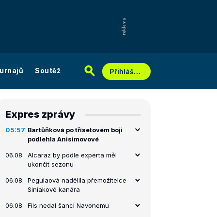
urnajů
Soutěž
Přihlášení
Expres zprávy
05:57
Bartůňková po třísetovém boji
podlehla Anisimovové
06.08.
Alcaraz by podle experta měl
ukončit sezonu
06.08.
Pegulaová nadělila přemožitelce
Siniakové kanára
06.08.
Fils nedal šanci Navonemu