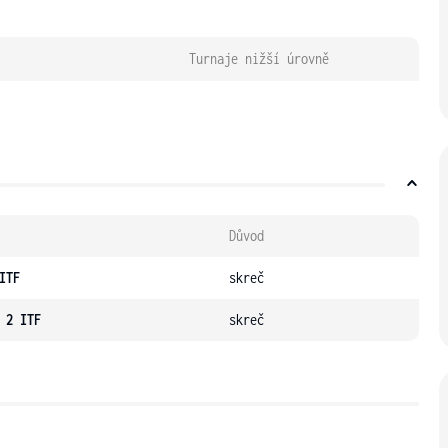
Turnaje nižší úrovně
Důvod
ITF
skreč
 2 ITF
skreč