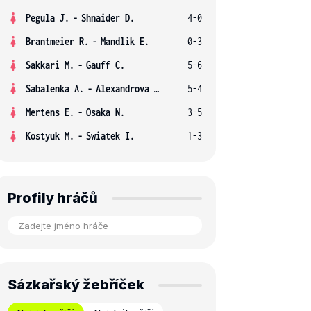
Pegula J.
-
Shnaider D.
4-0
Brantmeier R.
-
Mandlik E.
0-3
Sakkari M.
-
Gauff C.
5-6
Sabalenka A.
-
Alexandrova E.
5-4
Mertens E.
-
Osaka N.
3-5
Kostyuk M.
-
Swiatek I.
1-3
Profily hráčů
Sázkařský žebříček