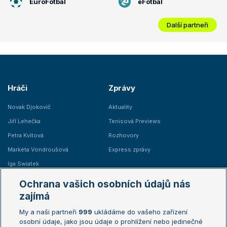
EuroFotbal
eFotbal
Další partneři
Hráči
Zprávy
Novak Djokovič
Aktuality
Jiří Lehečka
Tenisová Previews
Petra Kvitová
Rozhovory
Markéta Vondroušová
Express zprávy
Iga Swiatek
Marie Bouzková
Ochrana vašich osobních údajů nás
Žebříčky
Kalendář turnajů
zajímá
My a naši partneři
999
ukládáme do vašeho zařízení
Žebříček ATP (muži)
Australian Open
osobní údaje, jako jsou údaje o prohlížení nebo jedinečné
Žebříček WTA (ženy)
French Open