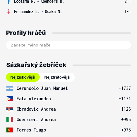
Lootsma N.
-
Koenders R.
2-1
Fernandez L.
-
Osaka N.
1-1
Profily hráčů
Sázkařský žebříček
Nejziskovější
Nejztrátovější
Cerundolo Juan Manuel
+1737
Eala Alexandra
+1131
Obradovic Andrea
+1126
Guerrieri Andrea
+995
Torres Tiago
+975