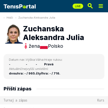
Hráči
Zuchanska Aleksandra Julia
Zuchanska
Aleksandra Julia
žena
Polsko
Datum nar.:
Výška:
Váha:
Hraje rukou:
-
-
-
Pravá
Aktuální/nejvyšší umístění:
dvouhra: - / 965.
čtyřhra: - / 716.
Příští zápas
Turnaj a zápas
Kurs