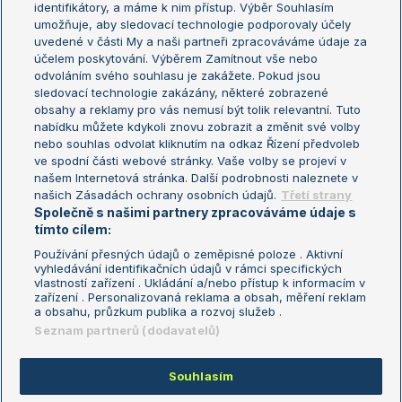
identifikátory, a máme k nim přístup. Výběr Souhlasím
umožňuje, aby sledovací technologie podporovaly účely
Sázkařský žebříček
Wimbledon
uvedené v části My a naši partneři zpracováváme údaje za
US Open
účelem poskytování. Výběrem Zamítnout vše nebo
odvoláním svého souhlasu je zakážete. Pokud jsou
Turnaj mistrů
sledovací technologie zakázány, některé zobrazené
Turnaj mistryň
obsahy a reklamy pro vás nemusí být tolik relevantní. Tuto
Aktualní trendy
nabídku můžete kdykoli znovu zobrazit a změnit své volby
nebo souhlas odvolat kliknutím na odkaz Řízení předvoleb
ve spodní části webové stránky. Vaše volby se projeví v
Fotbalové přestupy
našem Internetová stránka. Další podrobnosti naleznete v
Livesport Daily
našich Zásadách ochrany osobních údajů.
Třetí strany
Společně s našimi partnery zpracováváme údaje s
LS Prague Open
tímto cílem:
Používání přesných údajů o zeměpisné poloze . Aktivní
vyhledávání identifikačních údajů v rámci specifických
vlastností zařízení . Ukládání a/nebo přístup k informacím v
Podmínky užití
Nastavení soukromí
zařízení . Personalizovaná reklama a obsah, měření reklam
GDPR a žurnalistika
Reklama
a obsahu, průzkum publika a rozvoj služeb .
Informace o zpracování osobních
Kontakt
Seznam partnerů (dodavatelů)
údajů
Tiráž
Souhlasím
Copyright © 2008-2026 TenisPortal.cz. Využíváme zpravodajství ČTK.