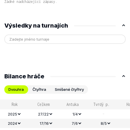
Žádné nadcházející zápasy.
Výsledky na turnajích
Bilance hráče
Dvouhra
Čtyřhra
Smíšené čtyřhry
Rok
Celkem
Antuka
Tvrdý p.
H
-
2025
27/22
1/4
2024
17/16
7/6
8/5