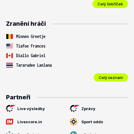
Celý žebříček
Zranění hráči
Minnen Greetje
Tiafoe Frances
Diallo Gabriel
Tararudee Lanlana
Celý seznam
Partneři
Live výsledky
Zprávy
Livescore.in
Sport odds