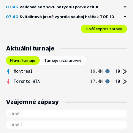
07:45
Palicová se znovu po týdnu porve o titul
07:40
Svitolinová jasně vyhrála souboj hráček TOP 10
Další expres zprávy
Aktuální turnaje
Hlavní turnaje
Turnaje nižší úrovně
Montreal
$9.4M
10
Toronto WTA
$7.4M
10
Vzájemné zápasy