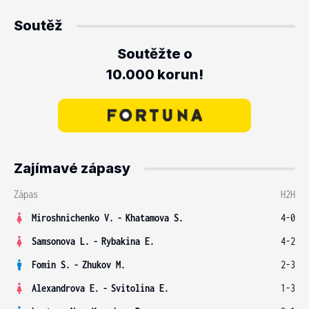
Soutěž
Soutěžte o
10.000 korun!
Zajímavé zápasy
Zápas
H2H
Miroshnichenko V.
-
Khatamova S.
4-0
Samsonova L.
-
Rybakina E.
4-2
Fomin S.
-
Zhukov M.
2-3
Alexandrova E.
-
Svitolina E.
1-3