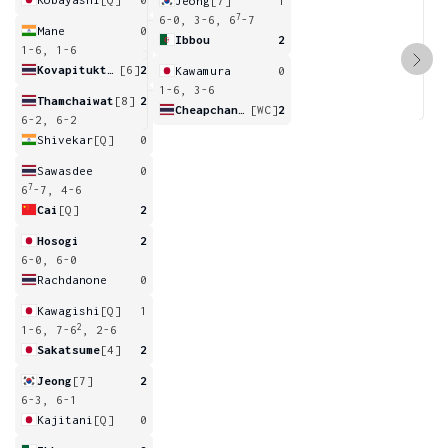
Jeong
[7]
1
7
6-0, 3-6, 6
-7
Mane
0
Ibbou
2
1-6, 1-6
Kovapitukted
[6]
2
Kawamura
0
1-6, 3-6
Thamchaiwat
[8]
2
Cheapchandej
[WC]
2
6-2, 6-2
Shivekar
[Q]
0
Sawasdee
0
7
6
-7, 4-6
Cai
[Q]
2
Hosogi
2
6-0, 6-0
Rachdanone
0
Kawagishi
[Q]
1
2
1-6, 7-6
, 2-6
Sakatsume
[4]
2
Jeong
[7]
2
6-3, 6-1
Kajitani
[Q]
0