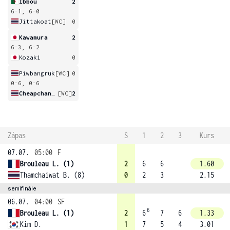
Ibbou
2
6-1, 6-0
Jittakoat
[WC]
0
Kawamura
2
6-3, 6-2
Kozaki
0
Piwbangruk
[WC]
0
0-6, 0-6
Cheapchandej
[WC]
2
Zápas
S
1
2
3
Kurs
07.07.
05:00
F
Brouleau L. (1)
2
6
6
1.60
Thamchaiwat B. (8)
0
2
3
2.15
semifinále
06.07.
04:00
SF
6
Brouleau L. (1)
2
6
7
6
1.33
Kim D.
1
7
5
4
3.01