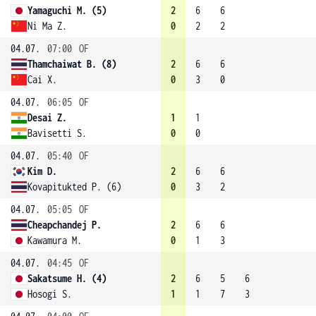
Yamaguchi M. (5)
2
6
6
Ni Ma Z.
0
2
2
04.07.
07:00
OF
Thamchaiwat B. (8)
2
6
6
Cai X.
0
3
0
04.07.
06:05
OF
Desai Z.
1
1
Bavisetti S.
0
0
04.07.
05:40
OF
Kim D.
2
6
6
Kovapitukted P. (6)
0
3
2
04.07.
05:05
OF
Cheapchandej P.
2
6
6
Kawamura M.
0
1
3
04.07.
04:45
OF
Sakatsume H. (4)
2
6
5
6
Hosogi S.
1
1
7
3