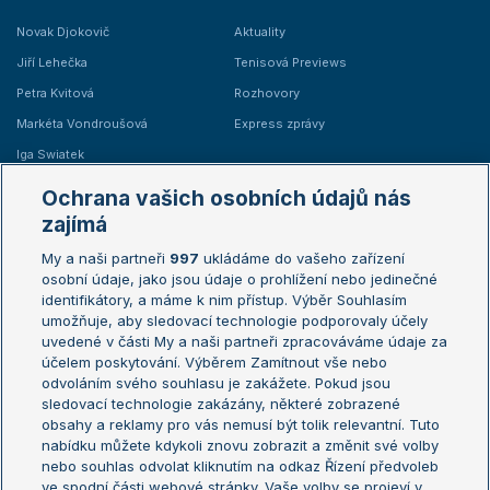
Novak Djokovič
Aktuality
Jiří Lehečka
Tenisová Previews
Petra Kvitová
Rozhovory
Markéta Vondroušová
Express zprávy
Iga Swiatek
Marie Bouzková
Ochrana vašich osobních údajů nás
Žebříčky
Kalendář turnajů
zajímá
My a naši partneři
997
ukládáme do vašeho zařízení
Žebříček ATP (muži)
Australian Open
osobní údaje, jako jsou údaje o prohlížení nebo jedinečné
Žebříček WTA (ženy)
French Open
identifikátory, a máme k nim přístup. Výběr Souhlasím
umožňuje, aby sledovací technologie podporovaly účely
Sázkařský žebříček
Wimbledon
uvedené v části My a naši partneři zpracováváme údaje za
US Open
účelem poskytování. Výběrem Zamítnout vše nebo
odvoláním svého souhlasu je zakážete. Pokud jsou
Turnaj mistrů
sledovací technologie zakázány, některé zobrazené
Turnaj mistryň
obsahy a reklamy pro vás nemusí být tolik relevantní. Tuto
Aktualní trendy
nabídku můžete kdykoli znovu zobrazit a změnit své volby
nebo souhlas odvolat kliknutím na odkaz Řízení předvoleb
ve spodní části webové stránky. Vaše volby se projeví v
Fotbalové přestupy