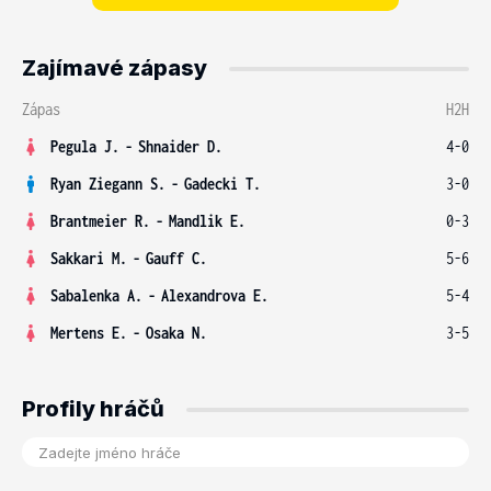
Zajímavé zápasy
Zápas
H2H
Pegula J.
-
Shnaider D.
4-0
Ryan Ziegann S.
-
Gadecki T.
3-0
Brantmeier R.
-
Mandlik E.
0-3
Sakkari M.
-
Gauff C.
5-6
Sabalenka A.
-
Alexandrova E.
5-4
Mertens E.
-
Osaka N.
3-5
Profily hráčů