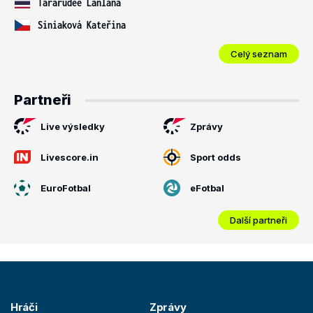
Tararudee Lanlana
Siniaková Kateřina
Celý seznam
Partneři
Live výsledky
Zprávy
Livescore.in
Sport odds
EuroFotbal
eFotbal
Další partneři
Hráči
Zprávy