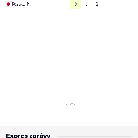
Kozaki M.
0
3
2
Expres zprávy