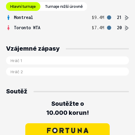
Hlavní turnaje
Turnaje nižší úrovně
Montreal
$9.4M
21
Toronto WTA
$7.4M
20
Vzájemné zápasy
Soutěž
Soutěžte o
10.000 korun!