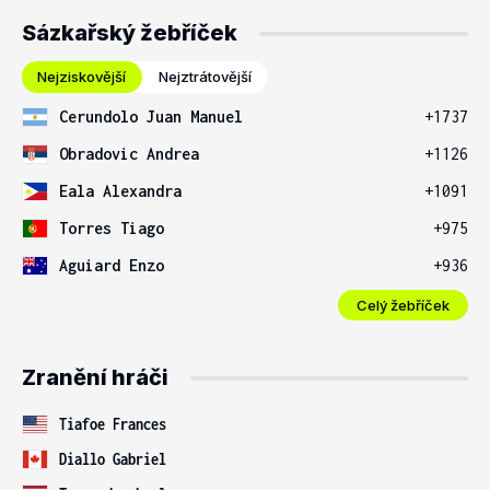
Sázkařský žebříček
Nejziskovější
Nejztrátovější
Cerundolo Juan Manuel
+1737
Obradovic Andrea
+1126
Eala Alexandra
+1091
Torres Tiago
+975
Aguiard Enzo
+936
Celý žebříček
Zranění hráči
Tiafoe Frances
Diallo Gabriel