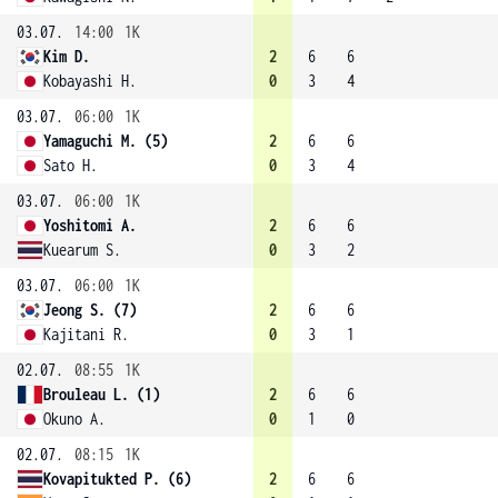
03.07.
14:00
1K
Kim D.
2
6
6
Kobayashi H.
0
3
4
03.07.
06:00
1K
Yamaguchi M. (5)
2
6
6
Sato H.
0
3
4
03.07.
06:00
1K
Yoshitomi A.
2
6
6
Kuearum S.
0
3
2
03.07.
06:00
1K
Jeong S. (7)
2
6
6
Kajitani R.
0
3
1
02.07.
08:55
1K
Brouleau L. (1)
2
6
6
Okuno A.
0
1
0
02.07.
08:15
1K
Kovapitukted P. (6)
2
6
6