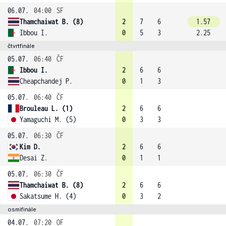
06.07.
04:00
SF
Thamchaiwat B. (8)
2
7
6
1.57
Ibbou I.
0
5
3
2.25
čtvrtfinále
05.07.
06:40
ČF
Ibbou I.
2
6
6
Cheapchandej P.
0
1
3
05.07.
06:40
ČF
Brouleau L. (1)
2
6
6
Yamaguchi M. (5)
0
3
3
05.07.
06:30
ČF
Kim D.
2
6
6
Desai Z.
0
1
1
05.07.
06:30
ČF
Thamchaiwat B. (8)
2
6
6
Sakatsume H. (4)
0
3
2
osmifinále
04.07.
07:20
OF