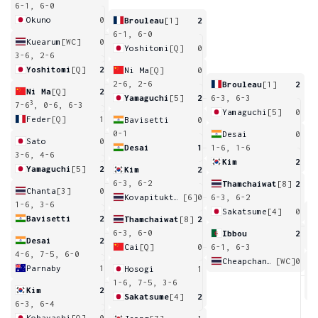
6-1, 6-0
Okuno
0
Brouleau
[1]
2
6-1, 6-0
Kuearum
[WC]
0
Yoshitomi
[Q]
0
3-6, 2-6
Yoshitomi
[Q]
2
Ni Ma
[Q]
0
2-6, 2-6
Brouleau
[1]
2
Ni Ma
[Q]
2
Yamaguchi
[5]
2
6-3, 6-3
3
7-6
, 0-6, 6-3
Yamaguchi
[5]
0
Feder
[Q]
1
Bavisetti
0
0-1
Desai
0
Sato
0
Desai
1
1-6, 1-6
3-6, 4-6
Kim
2
Yamaguchi
[5]
2
Kim
2
6-3, 6-2
Thamchaiwat
[8]
2
Chanta
[3]
0
Kovapitukted
[6]
0
6-3, 6-2
1-6, 3-6
Sakatsume
[4]
0
Bavisetti
2
Thamchaiwat
[8]
2
6
6
6-3, 6-0
Ibbou
2
Desai
2
Cai
[Q]
0
6-1, 6-3
4-6, 7-5, 6-0
Cheapchandej
[WC]
0
Parnaby
1
Hosogi
1
7
1-6, 7-5, 3-6
Kim
2
Sakatsume
[4]
2
6-3, 6-4
Kobayashi
[Q]
0