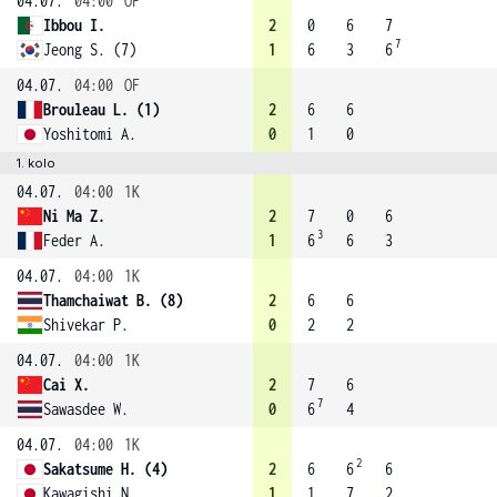
04.07.
04:00
OF
Ibbou I.
2
0
6
7
7
Jeong S. (7)
1
6
3
6
04.07.
04:00
OF
Brouleau L. (1)
2
6
6
Yoshitomi A.
0
1
0
1. kolo
04.07.
04:00
1K
Ni Ma Z.
2
7
0
6
3
Feder A.
1
6
6
3
04.07.
04:00
1K
Thamchaiwat B. (8)
2
6
6
Shivekar P.
0
2
2
04.07.
04:00
1K
Cai X.
2
7
6
7
Sawasdee W.
0
6
4
04.07.
04:00
1K
2
Sakatsume H. (4)
2
6
6
6
Kawagishi N.
1
1
7
2