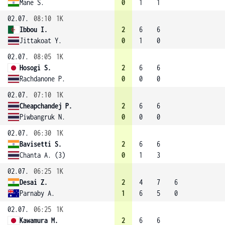
Mane S.
0
1
1
02.07.
08:10
1K
Ibbou I.
2
6
6
Jittakoat Y.
0
1
0
02.07.
08:05
1K
Hosogi S.
2
6
6
Rachdanone P.
0
0
0
02.07.
07:10
1K
Cheapchandej P.
2
6
6
Piwbangruk N.
0
0
0
02.07.
06:30
1K
Bavisetti S.
2
6
6
Chanta A. (3)
0
1
3
02.07.
06:25
1K
Desai Z.
2
4
7
6
Parnaby A.
1
6
5
0
02.07.
06:25
1K
Kawamura M.
2
6
6