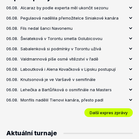
06.08.
Alcaraz by podle experta měl ukončit sezonu
06.08.
Pegulaová nadělila přemožitelce Siniakové kanára
06.08.
Fils nedal šanci Navonemu
06.08.
Šwiateková v Torontu smetla Golubicovou
06.08.
Sabalenková si podmínky v Torontu užívá
06.08.
Valdmannová píše osmé vítězství v řadě
06.08.
Laboutková i Alena Kovačková v Lipsku postupují
06.08.
Knutsonová je ve Varšavě v semifinále
06.08.
Lehečka a Bartůňková o osmifinále na Masters
06.08.
Monfils nadělil Tienovi kanára, přesto padl
Další expres zprávy
Aktuální turnaje