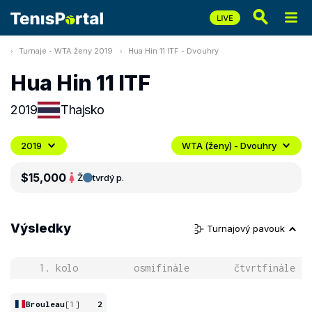
Turnaje - WTA ženy 2019
Hua Hin 11 ITF - Dvouhry
Hua Hin 11 ITF
2019
Thajsko
2019
WTA (ženy) - Dvouhry
$15,000
Ž
tvrdý p.
Výsledky
Turnajový pavouk
1. kolo
osmifinále
čtvrtfinále
Brouleau
[1]
2