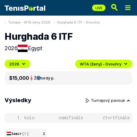
Turnaje - WTA ženy 2026
Hurghada 6 ITF - Dvouhry
Hurghada 6 ITF
2026
Egypt
2026
WTA (ženy) - Dvouhry
$15,000
Ž
tvrdý p.
Výsledky
Turnajový pavouk
1. kolo
osmifinále
čtvrtfinále
Samir
[1]
2