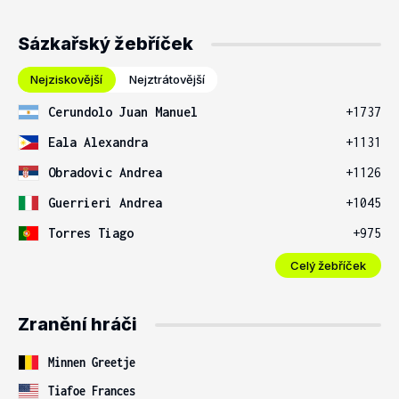
Sázkařský žebříček
Nejziskovější
Nejztrátovější
Cerundolo Juan Manuel
+1737
Eala Alexandra
+1131
Obradovic Andrea
+1126
Guerrieri Andrea
+1045
Torres Tiago
+975
Celý žebříček
Zranění hráči
Minnen Greetje
Tiafoe Frances