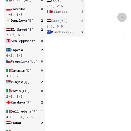
Fouad
0
2-6, 2-6
Zaremba
0
Milanese
2
1-6, 1-6
Danilova
[5]
2
Saad
[WC]
0
0-6, 0-6
El Sayed
[8]
2
Mincheva
[2]
2
5
7-6
, 6-3
Schlepphorst
0
Kapcia
2
6-2, 6-0
Prepslova
[LL]
0
Cavasin
[Q]
0
3-6, 2-6
Vlajic
[Q]
2
Vazio
[LL]
0
2-6, 1-6
Kardava
[3]
2
Dell'edera
[7]
1
4-6, 6-4, 2-6
Fouad
2