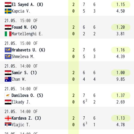
El Sayed A. (8)
2
7
6
1.15
Kapcia V.
0
5
3
4.50
21.05.
15:00
OF
Fouad N. (4)
2
6
6
1.20
Martellenghi E.
0
2
2
3.81
21.05.
15:00
OF
Hrabavets U. (6)
2
7
6
1.16
Shmeleva M.
0
5
3
4.39
21.05.
14:00
OF
Samir S. (1)
2
6
6
1.00
Chan W.
0
4
4
9.85
21.05.
14:00
OF
Danilova O. (5)
2
7
6
1.37
2
Elkady J.
0
6
2
2.69
21.05.
14:00
OF
Kardava Z. (3)
2
7
6
1.13
3
Vlajic T.
0
6
1
4.78