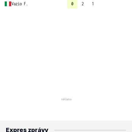
Vazio F.
0
2
1
Expres zprávy