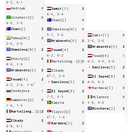
6-2, 6-1
Hedrzak
0
Samir
[1]
2
6-4, 6-4
Alzuhair
[Q]
0
Chan
[Q]
0
4-6, 3-6
Chan
[Q]
2
Shmeleva
[WC]
0
5-7, 3-6
Samir
[1]
0
Pahwa
[WC]
0
Hrabavets
[6]
2
2-6, 2-6
2-6, 2-6
Hrabavets
[6]
2
Shmeleva
[WC]
2
Fouad
[4]
2
6-2, 6-2
Fouad
[4]
1
Khairy
[Q]
0
Martellenghi
[Q]
0
6-3, 4-6, 4-6
0-6, 3-6
Danilova
[5]
2
Hrabavets
[6]
2
Elkady
0
2
6
-7, 2-6
El Sayed
[8]
2
Fouad
[4]
2
Danilova
[5]
2
6-4, 6-3
7
6-2, 2-6, 7-6
Kardava
[3]
0
Chudejova
1
El Sayed
[8]
2
6
7-5, 6-3
Milanese
0
Kammerer
[Q]
0
Kapcia
0
3-6, 4-6
1-6, 1-6
Mincheva
[2]
2
Martellenghi
[Q]
2
Vlajic
[Q]
0
6
3
6
-7, 1-6
Elkady
2
Kardava
[3]
2
6-0, 6-1
Veltri
[WC]
0