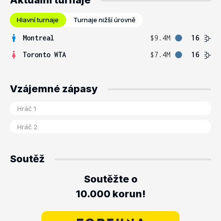
Aktuální turnaje
Hlavní turnaje
Turnaje nižší úrovně
Montreal
$9.4M
16
Toronto WTA
$7.4M
16
Vzájemné zápasy
Soutěž
Soutěžte o
10.000 korun!