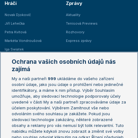
Hráči
Zprávy
Novak Djokovič
Aktuality
Jiří Lehečka
Tenisová Previews
Petra Kvitová
Rozhovory
Markéta Vondroušová
Express zprávy
Iga Swiatek
Marie Bouzková
Ochrana vašich osobních údajů nás
Žebříčky
Kalendář turnajů
zajímá
My a naši partneři
999
ukládáme do vašeho zařízení
Žebříček ATP (muži)
Australian Open
osobní údaje, jako jsou údaje o prohlížení nebo jedinečné
Žebříček WTA (ženy)
French Open
identifikátory, a máme k nim přístup. Výběr Souhlasím
umožňuje, aby sledovací technologie podporovaly účely
Sázkařský žebříček
Wimbledon
uvedené v části My a naši partneři zpracováváme údaje za
US Open
účelem poskytování. Výběrem Zamítnout vše nebo
odvoláním svého souhlasu je zakážete. Pokud jsou
Turnaj mistrů
sledovací technologie zakázány, některé zobrazené
Turnaj mistryň
obsahy a reklamy pro vás nemusí být tolik relevantní. Tuto
Aktualní trendy
nabídku můžete kdykoli znovu zobrazit a změnit své volby
nebo souhlas odvolat kliknutím na odkaz Řízení předvoleb