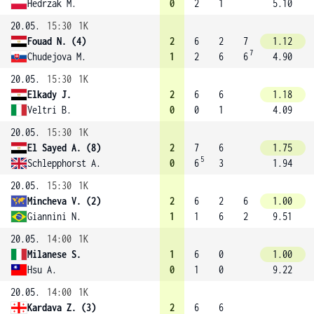
Hedrzak M.
0
2
1
5.10
20.05.
15:30
1K
Fouad N. (4)
2
6
2
7
1.12
7
Chudejova M.
1
2
6
6
4.90
20.05.
15:30
1K
Elkady J.
2
6
6
1.18
Veltri B.
0
0
1
4.09
20.05.
15:30
1K
El Sayed A. (8)
2
7
6
1.75
5
Schlepphorst A.
0
6
3
1.94
20.05.
15:30
1K
Mincheva V. (2)
2
6
2
6
1.00
Giannini N.
1
1
6
2
9.51
20.05.
14:00
1K
Milanese S.
1
6
0
1.00
Hsu A.
0
1
0
9.22
20.05.
14:00
1K
Kardava Z. (3)
2
6
6