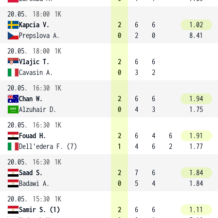
20.05.
18:00
1K
Kapcia V.
2
6
6
1.02
Prepslova A.
0
2
0
8.41
20.05.
18:00
1K
Vlajic T.
2
6
6
Cavasin A.
0
3
2
20.05.
16:30
1K
Chan W.
2
6
6
1.94
Alzuhair D.
0
4
3
1.75
20.05.
16:30
1K
Fouad H.
2
6
4
6
1.91
Dell'edera F. (7)
1
4
6
2
1.77
20.05.
16:30
1K
Saad S.
2
7
6
1.84
Badawi A.
0
5
4
1.84
20.05.
15:30
1K
Samir S. (1)
2
6
6
1.11