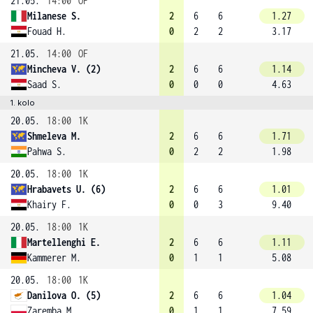
21.05.
14:00
OF
Milanese S.
2
6
6
1.27
Fouad H.
0
2
2
3.17
21.05.
14:00
OF
Mincheva V. (2)
2
6
6
1.14
Saad S.
0
0
0
4.63
1. kolo
20.05.
18:00
1K
Shmeleva M.
2
6
6
1.71
Pahwa S.
0
2
2
1.98
20.05.
18:00
1K
Hrabavets U. (6)
2
6
6
1.01
Khairy F.
0
0
3
9.40
20.05.
18:00
1K
Martellenghi E.
2
6
6
1.11
Kammerer M.
0
1
1
5.08
20.05.
18:00
1K
Danilova O. (5)
2
6
6
1.04
Zaremba M.
0
1
1
7.59