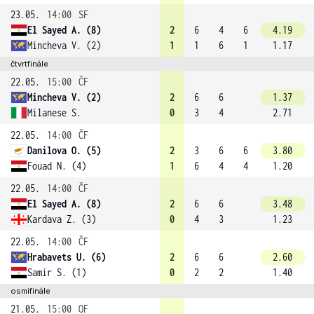
23.05.
14:00
SF
El Sayed A. (8)
2
6
4
6
4.19
Mincheva V. (2)
1
1
6
1
1.17
čtvrtfinále
22.05.
15:00
ČF
Mincheva V. (2)
2
6
6
1.37
Milanese S.
0
3
4
2.71
22.05.
14:00
ČF
Danilova O. (5)
2
3
6
6
3.80
Fouad N. (4)
1
6
4
4
1.20
22.05.
14:00
ČF
El Sayed A. (8)
2
6
6
3.48
Kardava Z. (3)
0
4
3
1.23
22.05.
14:00
ČF
Hrabavets U. (6)
2
6
6
2.60
Samir S. (1)
0
2
2
1.40
osmifinále
21.05.
15:00
OF