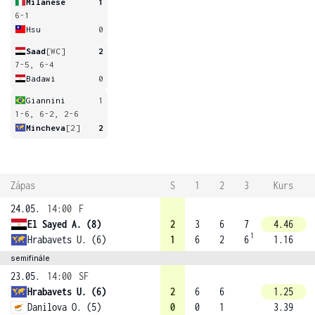
Milanese
1
6-1
Hsu
0
Saad
[WC]
2
7-5, 6-4
Badawi
0
Giannini
1
1-6, 6-2, 2-6
Mincheva
[2]
2
Zápas
S
1
2
3
Kurs
24.05.
14:00
F
El Sayed A. (8)
2
3
6
7
4.46
1
Hrabavets U. (6)
1
6
2
6
1.16
semifinále
23.05.
14:00
SF
Hrabavets U. (6)
2
6
6
1.25
Danilova O. (5)
0
0
1
3.39