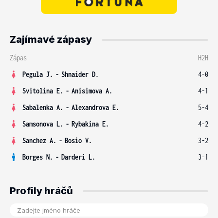
Zajímavé zápasy
Zápas
H2H
Pegula J.
-
Shnaider D.
4-0
Svitolina E.
-
Anisimova A.
4-1
Sabalenka A.
-
Alexandrova E.
5-4
Samsonova L.
-
Rybakina E.
4-2
Sanchez A.
-
Bosio V.
3-2
Borges N.
-
Darderi L.
3-1
Profily hráčů