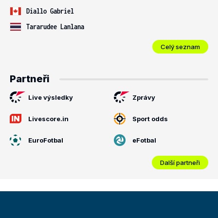
Diallo Gabriel
Tararudee Lanlana
Celý seznam
Partneři
Live výsledky
Zprávy
Livescore.in
Sport odds
EuroFotbal
eFotbal
Další partneři