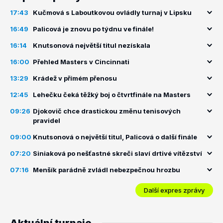
17:43
Kučmová s Laboutkovou ovládly turnaj v Lipsku
16:49
Palicová je znovu po týdnu ve finále!
16:14
Knutsonová největší titul nezískala
16:00
Přehled Masters v Cincinnati
13:29
Krádež v přímém přenosu
12:45
Lehečku čeká těžký boj o čtvrtfinále na Masters
09:26
Djokovič chce drastickou změnu tenisových
pravidel
09:00
Knutsonová o největší titul, Palicová o další finále
07:20
Siniaková po nešťastné skreči slaví drtivé vítězství
07:16
Menšík parádně zvládl nebezpečnou hrozbu
Další expres zprávy