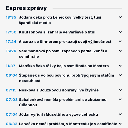
Expres zprávy
18:35
Jódara čeká proti Lehečkovi velký test, tuší
španělská média
17:50
Knutsonová si zahraje ve Varšavě o titul
17:24
Alcaraz se Sinnerem prokazují svoji výjimečnost
16:26
Valdmannová po osmi zápasech padla, končí v
semifinále
11:37
Menšíka čeká těžký boj o osmifinále na Masters
09:04
Štěpánek s volbou povrchu proti Spojeným státům
nesouhlasí
07:15
Nosková s Bouzkovou dohrály i ve čtyřhře
07:08
Sabalenková neměla problém ani se zkušenou
Číňankou
07:04
Jódar vyřídil i Musettiho a vyzve Lehečku
06:33
Lehečka neměl problém, v Montrealu je v osmifinále