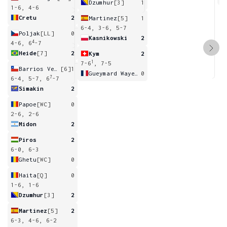
Dzumhur
[3]
1
1-6, 4-6
Cretu
2
Martinez
[5]
1
6-4, 3-6, 5-7
Poljak
[LL]
0
Kasnikowski
2
4
4-6, 6
-7
Heide
[7]
2
Kym
2
1
7-6
, 7-5
Barrios Vera
[6]
1
Gueymard Wayenburg
0
7
6-4, 5-7, 6
-7
Simakin
2
Papoe
[WC]
0
2-6, 2-6
Midon
2
Piros
2
6-0, 6-3
Ghetu
[WC]
0
Haita
[Q]
0
1-6, 1-6
Dzumhur
[3]
2
Martinez
[5]
2
6-3, 4-6, 6-2