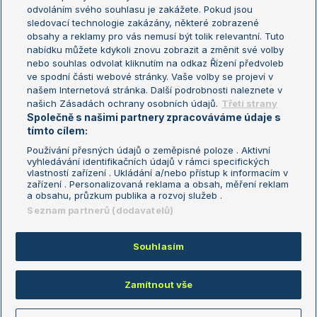
odvoláním svého souhlasu je zakážete. Pokud jsou
Turnaj mistrů
sledovací technologie zakázány, některé zobrazené
Turnaj mistryň
obsahy a reklamy pro vás nemusí být tolik relevantní. Tuto
Aktualní trendy
nabídku můžete kdykoli znovu zobrazit a změnit své volby
nebo souhlas odvolat kliknutím na odkaz Řízení předvoleb
ve spodní části webové stránky. Vaše volby se projeví v
Fotbalové přestupy
našem Internetová stránka. Další podrobnosti naleznete v
Livesport Daily
našich Zásadách ochrany osobních údajů.
Třetí strany
Společně s našimi partnery zpracováváme údaje s
LS Prague Open
tímto cílem:
Používání přesných údajů o zeměpisné poloze . Aktivní
vyhledávání identifikačních údajů v rámci specifických
vlastností zařízení . Ukládání a/nebo přístup k informacím v
Podmínky užití
Nastavení soukromí
zařízení . Personalizovaná reklama a obsah, měření reklam
GDPR a žurnalistika
Reklama
a obsahu, průzkum publika a rozvoj služeb .
Informace o zpracování osobních
Kontakt
Seznam partnerů (dodavatelů)
údajů
Tiráž
Souhlasím
Copyright © 2008-2026 TenisPortal.cz. Využíváme zpravodajství ČTK.
Zamítnout vše