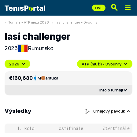
Turnaje - ATP muži 2026
Iasi challenger - Dvouhry
Iasi challenger
2026
Rumunsko
2026
ATP (muži) - Dvouhry
€160,680
M
antuka
Info o turnaji
Výsledky
Turnajový pavouk
1. kolo
osmifinále
čtvrtfinále