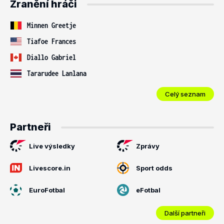
Zranění hráči
Minnen Greetje
Tiafoe Frances
Diallo Gabriel
Tararudee Lanlana
Celý seznam
Partneři
Live výsledky
Zprávy
Livescore.in
Sport odds
EuroFotbal
eFotbal
Další partneři