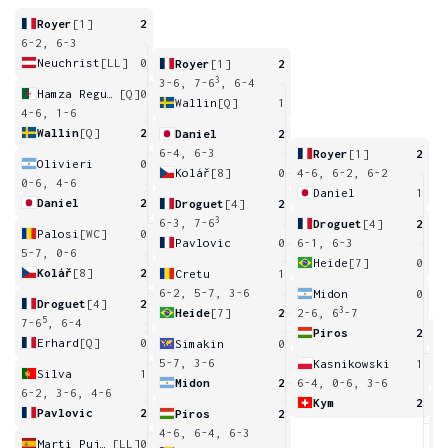
Royer
[1]
2
6-2, 6-3
Neuchrist
[LL]
0
Royer
[1]
2
3
3-6, 7-6
, 6-4
Hamza Reguig
[Q]
0
Wallin
[Q]
1
4-6, 1-6
Wallin
[Q]
2
Daniel
2
6-4, 6-3
Royer
[1]
2
Olivieri
0
Kolář
[8]
0
4-6, 6-2, 6-2
0-6, 4-6
Daniel
1
Daniel
2
Droguet
[4]
2
3
6-3, 7-6
Droguet
[4]
2
Palosi
[WC]
0
Pavlovic
0
6-1, 6-3
5-7, 0-6
Heide
[7]
0
Kolář
[8]
2
Cretu
1
6-2, 5-7, 3-6
Midon
0
Droguet
[4]
2
3
Heide
[7]
2
2-6, 6
-7
5
7-6
, 6-4
Piros
2
Erhard
[Q]
0
Simakin
0
3
5-7, 3-6
Kasnikowski
1
Silva
1
Midon
2
6-4, 0-6, 3-6
6-2, 3-6, 4-6
Kym
2
Pavlovic
2
Piros
2
7
4-6, 6-4, 6-3
Marti Pujolras
[LL]
0