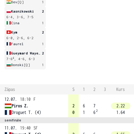
Dev
[Q]
1
Kasnikowski
2
6-4, 3-6, 7-5
Cina
1
Kym
2
6-0, 2-6, 6-2
Faurel
1
Gueymard Wayenburg
2
4
7-6
, 4-6, 6-3
Donski
[Q]
1
Zápas
S
1
2
3
Kurs
12.07.
18:10
F
Piros Z.
2
6
7
2.22
2
Droguet T. (4)
0
1
6
1.64
semifinále
11.07.
19:40
SF