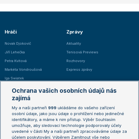
Hráči
Zprávy
Novak Djokovič
Aktuality
Jiří Lehečka
Tenisová Previews
Petra Kvitová
Rozhovory
Markéta Vondroušová
Express zprávy
Iga Swiatek
Marie Bouzková
Ochrana vašich osobních údajů nás
Žebříčky
Kalendář turnajů
zajímá
My a naši partneři
999
ukládáme do vašeho zařízení
Žebříček ATP (muži)
Australian Open
osobní údaje, jako jsou údaje o prohlížení nebo jedinečné
Žebříček WTA (ženy)
French Open
identifikátory, a máme k nim přístup. Výběr Souhlasím
umožňuje, aby sledovací technologie podporovaly účely
Sázkařský žebříček
Wimbledon
uvedené v části My a naši partneři zpracováváme údaje za
US Open
účelem poskytování. Výběrem Zamítnout vše nebo