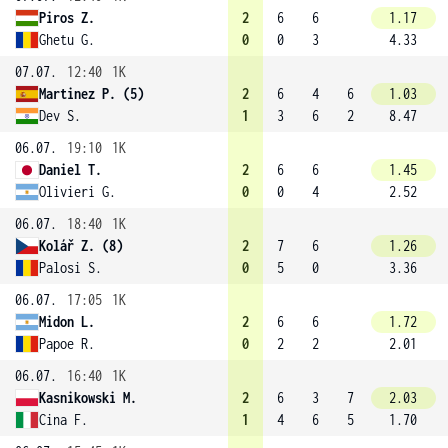
Piros Z.
2
6
6
1.17
Ghetu G.
0
0
3
4.33
07.07.
12:40
1K
Martinez P. (5)
2
6
4
6
1.03
Dev S.
1
3
6
2
8.47
06.07.
19:10
1K
Daniel T.
2
6
6
1.45
Olivieri G.
0
0
4
2.52
06.07.
18:40
1K
Kolář Z. (8)
2
7
6
1.26
Palosi S.
0
5
0
3.36
06.07.
17:05
1K
Midon L.
2
6
6
1.72
Papoe R.
0
2
2
2.01
06.07.
16:40
1K
Kasnikowski M.
2
6
3
7
2.03
Cina F.
1
4
6
5
1.70