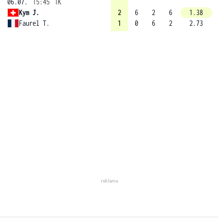
06.07.
15:45
1K
Kym J.
2
6
2
6
1.38
Faurel T.
1
0
6
2
2.73