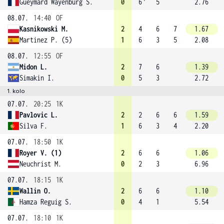
Gueymard Wayenburg S.
0
6
5
2.76
08.07.
14:40
OF
Kasnikowski M.
2
4
6
7
1.67
Martinez P. (5)
1
6
3
5
2.08
08.07.
12:55
OF
Midon L.
2
7
6
1.39
Simakin I.
0
5
3
2.72
1. kolo
07.07.
20:25
1K
Pavlovic L.
2
2
6
6
1.59
Silva F.
1
6
3
4
2.20
07.07.
18:50
1K
Royer V. (1)
2
6
6
1.06
Neuchrist M.
0
2
3
6.96
07.07.
18:15
1K
Wallin O.
2
6
6
1.10
Hamza Reguig S.
0
4
1
5.54
07.07.
18:10
1K