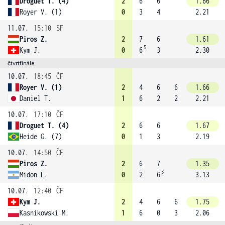
Droguet T. (4)
2
6
6
1.66
Royer V. (1)
0
3
4
2.21
11.07.
15:10
SF
Piros Z.
2
7
6
1.61
5
Kym J.
0
6
3
2.30
čtvrtfinále
10.07.
18:45
ČF
Royer V. (1)
2
4
6
6
1.66
Daniel T.
1
6
2
2
2.21
10.07.
17:10
ČF
Droguet T. (4)
2
6
6
1.67
Heide G. (7)
0
1
3
2.19
10.07.
14:50
ČF
Piros Z.
2
6
7
1.35
3
Midon L.
0
2
6
3.13
10.07.
12:40
ČF
Kym J.
2
4
6
6
1.75
Kasnikowski M.
1
6
0
3
2.06