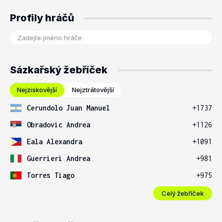
Profily hráčů
Sázkařský žebříček
Nejziskovější
Nejztrátovější
Cerundolo Juan Manuel
+1737
Obradovic Andrea
+1126
Eala Alexandra
+1091
Guerrieri Andrea
+981
Torres Tiago
+975
Celý žebříček