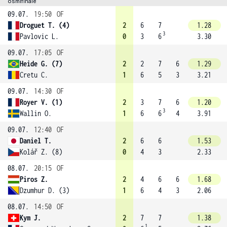
osmifinále
09.07.
19:50
OF
Droguet T. (4)
2
6
7
1.28
3
Pavlovic L.
0
3
6
3.30
09.07.
17:05
OF
Heide G. (7)
2
2
7
6
1.29
Cretu C.
1
6
5
3
3.21
09.07.
14:30
OF
Royer V. (1)
2
3
7
6
1.20
3
Wallin O.
1
6
6
4
3.91
09.07.
12:40
OF
Daniel T.
2
6
6
1.53
Kolář Z. (8)
0
4
3
2.33
08.07.
20:15
OF
Piros Z.
2
4
6
6
1.68
Dzumhur D. (3)
1
6
4
3
2.06
08.07.
14:50
OF
Kym J.
2
7
7
1.38
1