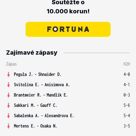
Soutěžte o
10.000 korun!
Zajímavé zápasy
Zápas
H2H
Pegula J.
-
Shnaider D.
4-0
Svitolina E.
-
Anisimova A.
4-1
Brantmeier R.
-
Mandlik E.
0-3
Sakkari M.
-
Gauff C.
5-6
Sabalenka A.
-
Alexandrova E.
5-4
Mertens E.
-
Osaka N.
3-5