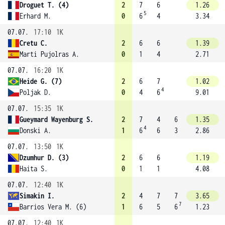
Droguet T. (4)
2
7
6
1.26
5
Erhard M.
0
6
4
3.34
07.07.
17:10
1K
Cretu C.
2
6
6
1.39
Marti Pujolras A.
0
1
4
2.71
07.07.
16:20
1K
Heide G. (7)
2
6
7
1.02
4
Poljak D.
0
4
6
9.01
07.07.
15:35
1K
Gueymard Wayenburg S.
2
7
4
6
1.35
4
Donski A.
1
6
6
3
2.86
07.07.
13:50
1K
Dzumhur D. (3)
2
6
6
1.19
Haita S.
0
1
1
4.08
07.07.
12:40
1K
Simakin I.
2
4
7
7
3.65
7
Barrios Vera M. (6)
1
6
5
6
1.23
07.07.
12:40
1K