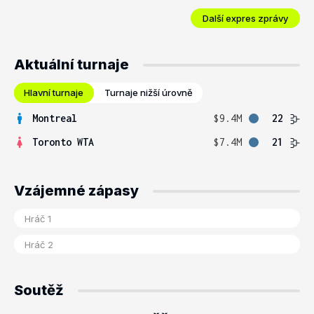
Další expres zprávy
Aktuální turnaje
Hlavní turnaje
Turnaje nižší úrovně
Montreal
$9.4M
22
Toronto WTA
$7.4M
21
Vzájemné zápasy
Soutěž