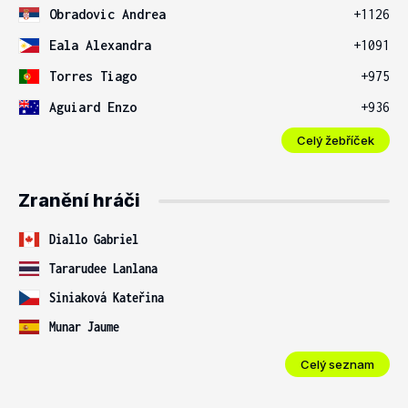
Obradovic Andrea
+1126
Eala Alexandra
+1091
Torres Tiago
+975
Aguiard Enzo
+936
Celý žebříček
Zranění hráči
Diallo Gabriel
Tararudee Lanlana
Siniaková Kateřina
Munar Jaume
Celý seznam