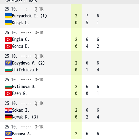
Kvalifikace - 1. kolo
25.10.
--:--
Q-1K
Buryachok I. (1)
2
7
6
Kosyk G.
0
5
1
25.10.
--:--
Q-1K
Engin C.
2
6
6
Goncu D.
0
4
2
25.10.
--:--
Q-1K
Davydova V. (2)
2
6
6
Chifchieva F.
0
1
4
25.10.
--:--
Q-1K
Evtimova D.
2
6
6
Esen G.
0
0
1
25.10.
--:--
Q-1K
Sokac I.
2
6
6
Nowak K. (3)
0
2
4
25.10.
--:--
Q-1K
Panova A.
2
6
6