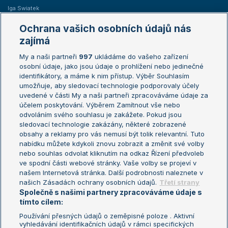
Iga Swiatek
Marie Bouzková
Ochrana vašich osobních údajů nás
Žebříčky
Kalendář turnajů
zajímá
My a naši partneři
997
ukládáme do vašeho zařízení
Žebříček ATP (muži)
Australian Open
osobní údaje, jako jsou údaje o prohlížení nebo jedinečné
Žebříček WTA (ženy)
French Open
identifikátory, a máme k nim přístup. Výběr Souhlasím
umožňuje, aby sledovací technologie podporovaly účely
Sázkařský žebříček
Wimbledon
uvedené v části My a naši partneři zpracováváme údaje za
US Open
účelem poskytování. Výběrem Zamítnout vše nebo
odvoláním svého souhlasu je zakážete. Pokud jsou
Turnaj mistrů
sledovací technologie zakázány, některé zobrazené
Turnaj mistryň
obsahy a reklamy pro vás nemusí být tolik relevantní. Tuto
Aktualní trendy
nabídku můžete kdykoli znovu zobrazit a změnit své volby
nebo souhlas odvolat kliknutím na odkaz Řízení předvoleb
ve spodní části webové stránky. Vaše volby se projeví v
Fotbalové přestupy
našem Internetová stránka. Další podrobnosti naleznete v
Livesport Daily
našich Zásadách ochrany osobních údajů.
Třetí strany
Společně s našimi partnery zpracováváme údaje s
LS Prague Open
tímto cílem:
Používání přesných údajů o zeměpisné poloze . Aktivní
vyhledávání identifikačních údajů v rámci specifických