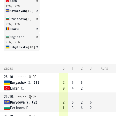
Esen
0
4-6, 2-6
Movsesyan
[12]
2
Stoianova
[8]
0
2-6, 1-6
Olaru
2
Magister
0
2-6, 2-6
Uzhylovska
[10]
2
Zápas
S
1
2
3
Kurs
26.10.
--:--
Q-OF
Buryachok I. (1)
2
6
6
Engin C.
0
4
2
26.10.
--:--
Q-OF
Davydova V. (2)
2
6
2
6
Evtimova D.
1
3
6
2