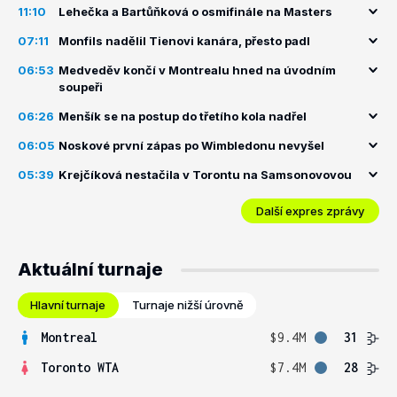
11:10
Lehečka a Bartůňková o osmifinále na Masters
07:11
Monfils nadělil Tienovi kanára, přesto padl
06:53
Medveděv končí v Montrealu hned na úvodním
soupeři
06:26
Menšík se na postup do třetího kola nadřel
06:05
Noskové první zápas po Wimbledonu nevyšel
05:39
Krejčíková nestačila v Torontu na Samsonovovou
Další expres zprávy
Aktuální turnaje
Hlavní turnaje
Turnaje nižší úrovně
Montreal
$9.4M
31
Toronto WTA
$7.4M
28