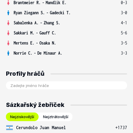
Brantmeier R.
-
Mandlik E.
0-3
Ryan Ziegann S.
-
Gadecki T.
3-0
Sabalenka A.
-
Zhang S.
4-1
Sakkari M.
-
Gauff C.
5-6
Mertens E.
-
Osaka N.
3-5
Norrie C.
-
De Minaur A.
3-3
Profily hráčů
Sázkařský žebříček
Nejziskovější
Nejztrátovější
Cerundolo Juan Manuel
+1737