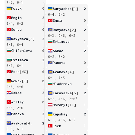
7-5, 6-1
Kosyk
0
Buryachok
[1]
2
6-4, 6-2
Engin
2
Engin
0
6-4, 6-2
Goncu
0
Davydova
[2]
2
6-3, 2-6, 6-2
Davydova
[2]
2
Evtimova
1
6-1, 6-4
Chifchieva
0
Sokac
2
6-2, 6-2
Evtimova
2
Panova
0
6-0, 6-1
Esen
[WC]
0
Avakova
[4]
2
6-1, 7-5
Nowak
[3]
0
Mladenova
0
2-6, 4-6
Sokac
2
Karavaeva
[5]
2
6
6-2, 4-6, 7-6
Atalay
0
Horanyi
[11]
1
0-6, 2-6
Panova
2
Kapshay
2
6-1, 4-6, 6-2
Avakova
[4]
2
Esen
1
6-3, 6-1
Lytovchenko
0