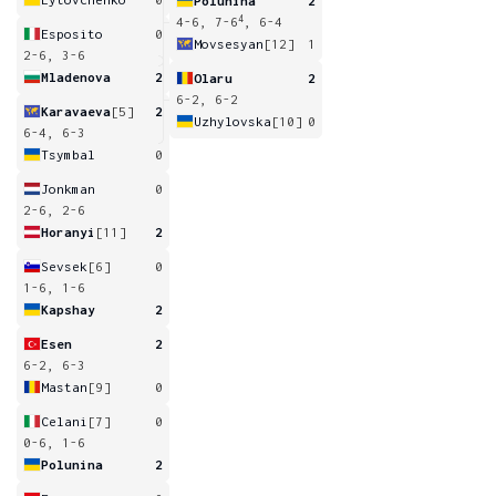
Polunina
2
4
4-6, 7-6
, 6-4
Esposito
0
Movsesyan
[12]
1
2-6, 3-6
Mladenova
2
Olaru
2
6-2, 6-2
Karavaeva
[5]
2
Uzhylovska
[10]
0
6-4, 6-3
Tsymbal
0
Jonkman
0
2-6, 2-6
Horanyi
[11]
2
Sevsek
[6]
0
1-6, 1-6
Kapshay
2
Esen
2
6-2, 6-3
Mastan
[9]
0
Celani
[7]
0
0-6, 1-6
Polunina
2