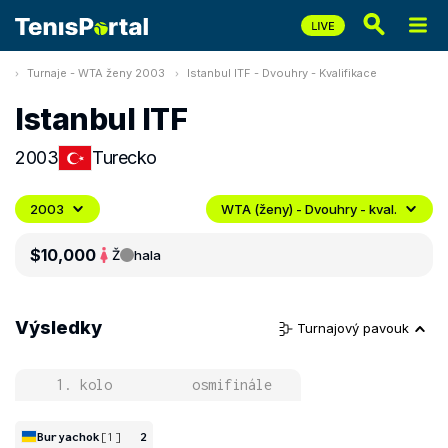
Turnaje - WTA ženy 2003
Istanbul ITF - Dvouhry - Kvalifikace
Istanbul ITF
2003
Turecko
2003
WTA (ženy) - Dvouhry - kval.
$10,000
Ž
hala
Výsledky
Turnajový pavouk
1. kolo
osmifinále
Buryachok
[1]
2