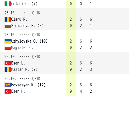
Celani C. (7)
0
0
1
25.10.
--:--
Q-1K
Olaru R.
2
6
6
Stoianova E. (8)
0
2
1
25.10.
--:--
Q-1K
Uzhylovska O. (10)
2
6
6
Magister C.
0
2
2
25.10.
--:--
Q-1K
Esen L.
2
6
6
Mastan M. (9)
0
2
3
25.10.
--:--
Q-1K
Movsesyan K. (12)
2
6
6
Esen H.
0
4
2