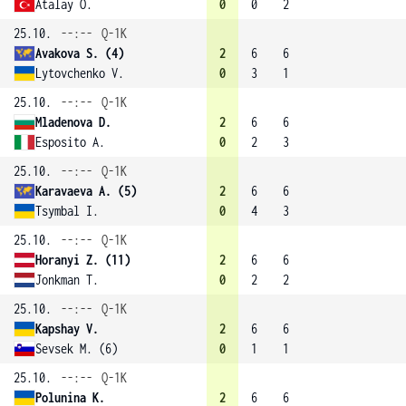
Atalay O.
0
0
2
25.10.
--:--
Q-1K
Avakova S. (4)
2
6
6
Lytovchenko V.
0
3
1
25.10.
--:--
Q-1K
Mladenova D.
2
6
6
Esposito A.
0
2
3
25.10.
--:--
Q-1K
Karavaeva A. (5)
2
6
6
Tsymbal I.
0
4
3
25.10.
--:--
Q-1K
Horanyi Z. (11)
2
6
6
Jonkman T.
0
2
2
25.10.
--:--
Q-1K
Kapshay V.
2
6
6
Sevsek M. (6)
0
1
1
25.10.
--:--
Q-1K
Polunina K.
2
6
6