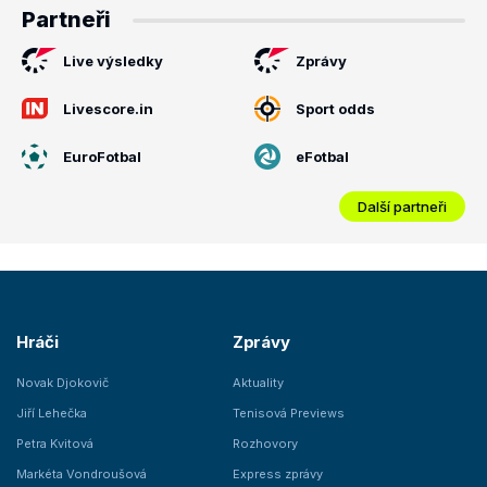
Partneři
Live výsledky
Zprávy
Livescore.in
Sport odds
EuroFotbal
eFotbal
Další partneři
Hráči
Zprávy
Novak Djokovič
Aktuality
Jiří Lehečka
Tenisová Previews
Petra Kvitová
Rozhovory
Markéta Vondroušová
Express zprávy