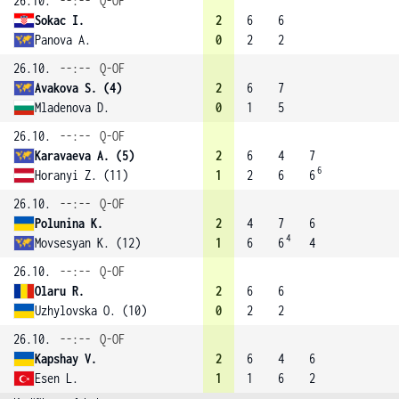
26.10.
--:--
Q-OF
Sokac I.
2
6
6
Panova A.
0
2
2
26.10.
--:--
Q-OF
Avakova S. (4)
2
6
7
Mladenova D.
0
1
5
26.10.
--:--
Q-OF
Karavaeva A. (5)
2
6
4
7
6
Horanyi Z. (11)
1
2
6
6
26.10.
--:--
Q-OF
Polunina K.
2
4
7
6
4
Movsesyan K. (12)
1
6
6
4
26.10.
--:--
Q-OF
Olaru R.
2
6
6
Uzhylovska O. (10)
0
2
2
26.10.
--:--
Q-OF
Kapshay V.
2
6
4
6
Esen L.
1
1
6
2