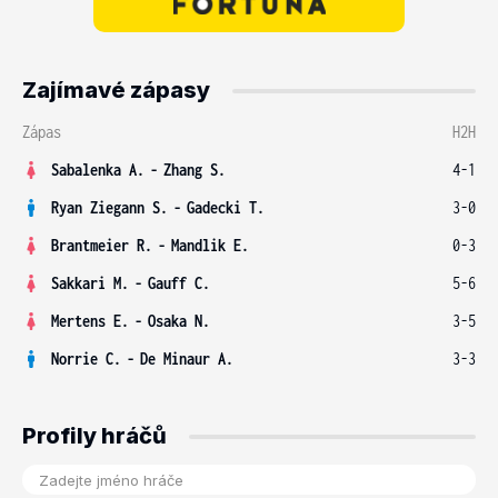
Zajímavé zápasy
Zápas
H2H
Sabalenka A.
-
Zhang S.
4-1
Ryan Ziegann S.
-
Gadecki T.
3-0
Brantmeier R.
-
Mandlik E.
0-3
Sakkari M.
-
Gauff C.
5-6
Mertens E.
-
Osaka N.
3-5
Norrie C.
-
De Minaur A.
3-3
Profily hráčů