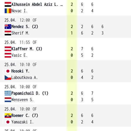
Alhussein Abdel Aziz L. (8)
2
6
6
Novac I.
0
2
4
25.04.
12:00
OF
Mendez S. (2)
2
2
6
6
Sherif M.
1
6
2
3
25.04.
11:55
OF
Klaffner M. (3)
2
7
6
Vasic E.
0
5
2
25.04.
10:10
OF
Hosoki Y.
2
6
6
Laboutkova A.
0
4
2
25.04.
10:00
OF
Papamichail D. (1)
2
6
7
Wensveen S.
0
3
5
25.04.
10:00
OF
Roemer C. (7)
2
6
6
Yamazaki I.
0
2
4