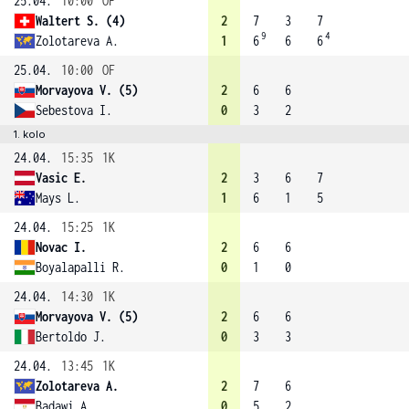
25.04.
10:00
OF
Waltert S. (4)
2
7
3
7
9
4
Zolotareva A.
1
6
6
6
25.04.
10:00
OF
Morvayova V. (5)
2
6
6
Sebestova I.
0
3
2
1. kolo
24.04.
15:35
1K
Vasic E.
2
3
6
7
Mays L.
1
6
1
5
24.04.
15:25
1K
Novac I.
2
6
6
Boyalapalli R.
0
1
0
24.04.
14:30
1K
Morvayova V. (5)
2
6
6
Bertoldo J.
0
3
3
24.04.
13:45
1K
Zolotareva A.
2
7
6
Badawi A.
0
5
2