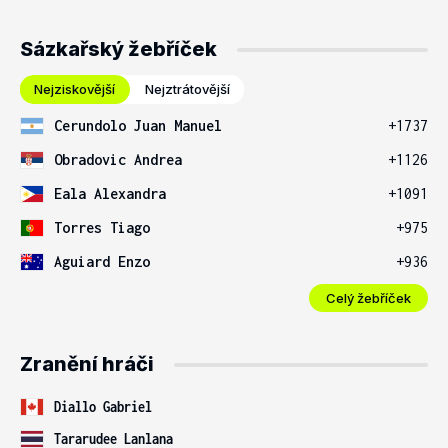
Sázkařský žebříček
Nejziskovější
Nejztrátovější
Cerundolo Juan Manuel
+1737
Obradovic Andrea
+1126
Eala Alexandra
+1091
Torres Tiago
+975
Aguiard Enzo
+936
Celý žebříček
Zranění hráči
Diallo Gabriel
Tararudee Lanlana