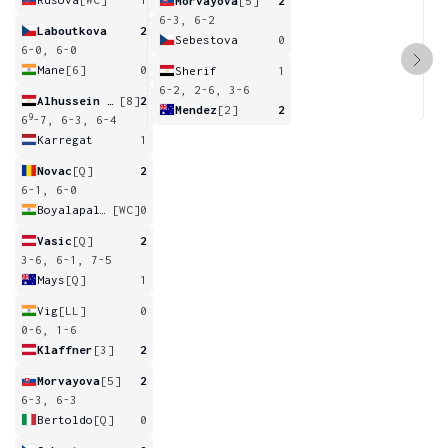
Morvayova
[5]
2
6-3, 6-2
Laboutkova
2
Sebestova
0
6-0, 6-0
Mane
[6]
0
Sherif
1
6-2, 2-6, 3-6
Alhussein Abdel Aziz
[8]
2
Mendez
[2]
2
9
6
-7, 6-3, 6-4
Karregat
1
Novac
[Q]
2
6-1, 6-0
Boyalapalli
[WC]
0
Vasic
[Q]
2
3-6, 6-1, 7-5
Mays
[Q]
1
Vig
[LL]
0
0-6, 1-6
Klaffner
[3]
2
Morvayova
[5]
2
6-3, 6-3
Bertoldo
[Q]
0