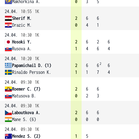
Makhorkina A.
0
3
5
24.04.
10:55
1K
Sherif M.
2
6
6
Drazic M.
0
4
1
24.04.
10:30
1K
Hosoki Y.
2
6
2
6
Rusova A.
1
4
6
4
24.04.
10:20
1K
2
Papamichail D. (1)
2
6
6
6
Rinaldo Persson K.
1
1
7
4
24.04.
09:30
1K
Roemer C. (7)
2
6
6
Matusova B.
0
2
3
24.04.
09:30
1K
Laboutkova A.
2
6
6
Mane S. (6)
0
0
0
24.04.
09:30
1K
Mendez S. (2)
1
5