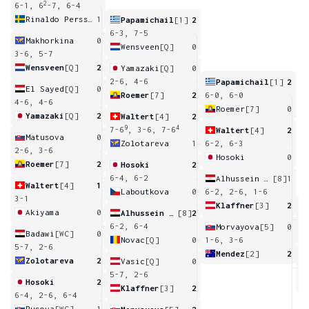
2
6-1, 6
-7, 6-4
Rinaldo Persson
1
Papamichail
[1]
2
6-3, 7-5
Makhorkina
0
Wensveen
[Q]
0
3-6, 5-7
Wensveen
[Q]
2
Yamazaki
[Q]
0
2-6, 4-6
Papamichail
[1]
2
El Sayed
[Q]
0
Roemer
[7]
2
6-0, 6-0
4-6, 4-6
Roemer
[7]
0
Yamazaki
[Q]
2
Waltert
[4]
2
9
4
7-6
, 3-6, 7-6
Waltert
[4]
2
Matusova
0
Zolotareva
1
6-2, 6-3
2-6, 3-6
Hosoki
0
Roemer
[7]
2
Hosoki
2
6-4, 6-2
Alhussein Abdel Aziz
[8]
1
Waltert
[4]
1
Laboutkova
0
6-2, 2-6, 1-6
3-1
Klaffner
[3]
2
Akiyama
0
Alhussein Abdel Aziz
[8]
2
6
6-2, 6-4
Morvayova
[5]
0
Badawi
[WC]
0
Novac
[Q]
0
1-6, 3-6
5-7, 2-6
Mendez
[2]
2
Zolotareva
2
Vasic
[Q]
0
5-7, 2-6
Hosoki
2
Klaffner
[3]
2
6-4, 2-6, 6-4
Rusova
[WC]
1