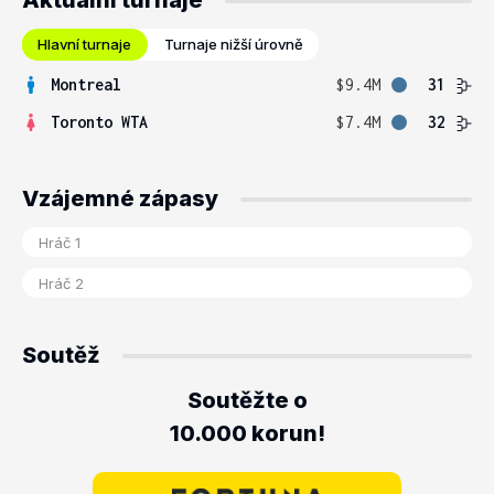
Aktuální turnaje
Hlavní turnaje
Turnaje nižší úrovně
Montreal
$9.4M
31
Toronto WTA
$7.4M
32
Vzájemné zápasy
Soutěž
Soutěžte o
10.000 korun!