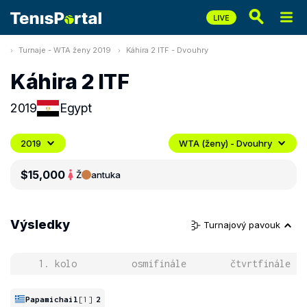
Turnaje - WTA ženy 2019
Káhira 2 ITF - Dvouhry
Káhira 2 ITF
2019
Egypt
2019
WTA (ženy) - Dvouhry
$15,000
Ž
antuka
Výsledky
Turnajový pavouk
1. kolo
osmifinále
čtvrtfinále
Papamichail
[1]
2