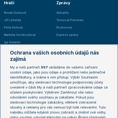
Hráči
Zprávy
Novak Djokovič
Aktuality
Jiří Lehečka
Tenisová Previews
Petra Kvitová
Rozhovory
Markéta Vondroušová
Express zprávy
Iga Swiatek
Marie Bouzková
Ochrana vašich osobních údajů nás
Žebříčky
Kalendář turnajů
zajímá
My a naši partneři
997
ukládáme do vašeho zařízení
Žebříček ATP (muži)
Australian Open
osobní údaje, jako jsou údaje o prohlížení nebo jedinečné
Žebříček WTA (ženy)
French Open
identifikátory, a máme k nim přístup. Výběr Souhlasím
umožňuje, aby sledovací technologie podporovaly účely
Sázkařský žebříček
Wimbledon
uvedené v části My a naši partneři zpracováváme údaje za
US Open
účelem poskytování. Výběrem Zamítnout vše nebo
odvoláním svého souhlasu je zakážete. Pokud jsou
Turnaj mistrů
sledovací technologie zakázány, některé zobrazené
Turnaj mistryň
obsahy a reklamy pro vás nemusí být tolik relevantní. Tuto
Aktualní trendy
nabídku můžete kdykoli znovu zobrazit a změnit své volby
nebo souhlas odvolat kliknutím na odkaz Řízení předvoleb