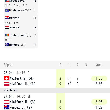
Sebestova
2
2-6, 6-4, 6-1
Bizhukova
[WC]
1
Drazic
0
4-6, 1-6
Sherif
2
Tishchenko
[Q]
0
0-5
Mendez
[2]
1
Zápas
S
1
2
3
Kurs
28.04.
11:10
F
Waltert S. (4)
2
7
7
1.36
6
Klaffner M. (3)
0
6
5
2.90
semifinále
27.04.
16:30
SF
Klaffner M. (3)
1
3.95
Mendez S. (2)
0
1.20