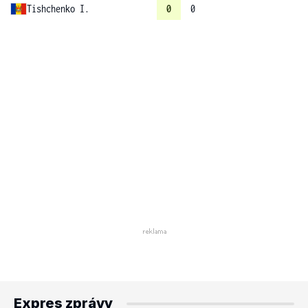
Tishchenko I.
0
0
Expres zprávy