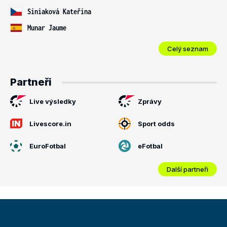
Siniaková Kateřina
Munar Jaume
Celý seznam
Partneři
Live výsledky
Zprávy
Livescore.in
Sport odds
EuroFotbal
eFotbal
Další partneři