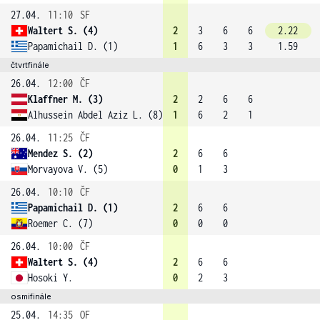
27.04.
11:10
SF
Waltert S. (4)
2
3
6
6
2.22
Papamichail D. (1)
1
6
3
3
1.59
čtvrtfinále
26.04.
12:00
ČF
Klaffner M. (3)
2
2
6
6
Alhussein Abdel Aziz L. (8)
1
6
2
1
26.04.
11:25
ČF
Mendez S. (2)
2
6
6
Morvayova V. (5)
0
1
3
26.04.
10:10
ČF
Papamichail D. (1)
2
6
6
Roemer C. (7)
0
0
0
26.04.
10:00
ČF
Waltert S. (4)
2
6
6
Hosoki Y.
0
2
3
osmifinále
25.04.
14:35
OF