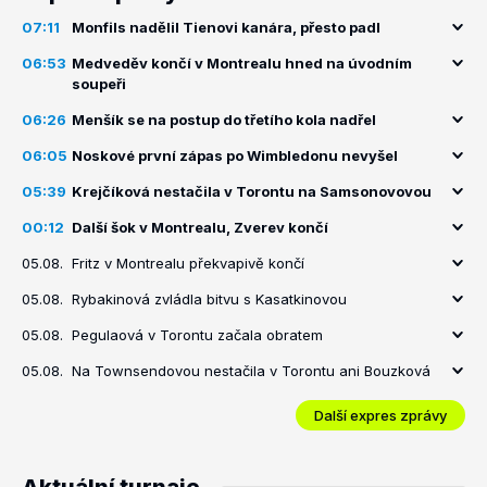
07:11
Monfils nadělil Tienovi kanára, přesto padl
06:53
Medveděv končí v Montrealu hned na úvodním
soupeři
06:26
Menšík se na postup do třetího kola nadřel
06:05
Noskové první zápas po Wimbledonu nevyšel
05:39
Krejčíková nestačila v Torontu na Samsonovovou
00:12
Další šok v Montrealu, Zverev končí
05.08.
Fritz v Montrealu překvapivě končí
05.08.
Rybakinová zvládla bitvu s Kasatkinovou
05.08.
Pegulaová v Torontu začala obratem
05.08.
Na Townsendovou nestačila v Torontu ani Bouzková
Další expres zprávy