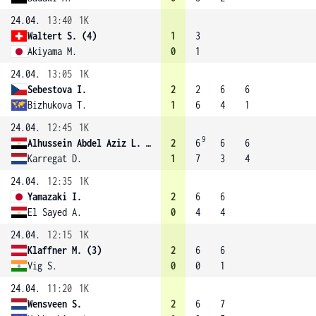
24.04.
13:40
1K
Waltert S. (4)
1
3
Akiyama M.
0
1
24.04.
13:05
1K
Sebestova I.
2
2
6
6
Bizhukova T.
1
6
4
1
24.04.
12:45
1K
9
Alhussein Abdel Aziz L. (8)
2
6
6
6
Karregat D.
1
7
3
4
24.04.
12:35
1K
Yamazaki I.
2
6
6
El Sayed A.
0
4
4
24.04.
12:15
1K
Klaffner M. (3)
2
6
6
Vig S.
0
0
1
24.04.
11:20
1K
Wensveen S.
2
6
7