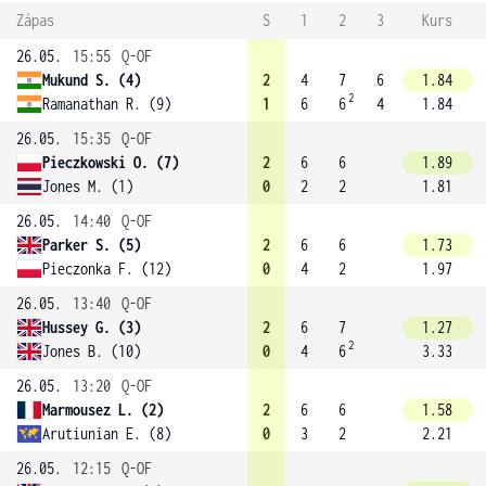
Zápas
S
1
2
3
Kurs
26.05.
15:55
Q-OF
Mukund S. (4)
2
4
7
6
1.84
2
Ramanathan R. (9)
1
6
6
4
1.84
26.05.
15:35
Q-OF
Pieczkowski O. (7)
2
6
6
1.89
Jones M. (1)
0
2
2
1.81
26.05.
14:40
Q-OF
Parker S. (5)
2
6
6
1.73
Pieczonka F. (12)
0
4
2
1.97
26.05.
13:40
Q-OF
Hussey G. (3)
2
6
7
1.27
2
Jones B. (10)
0
4
6
3.33
26.05.
13:20
Q-OF
Marmousez L. (2)
2
6
6
1.58
Arutiunian E. (8)
0
3
2
2.21
26.05.
12:15
Q-OF