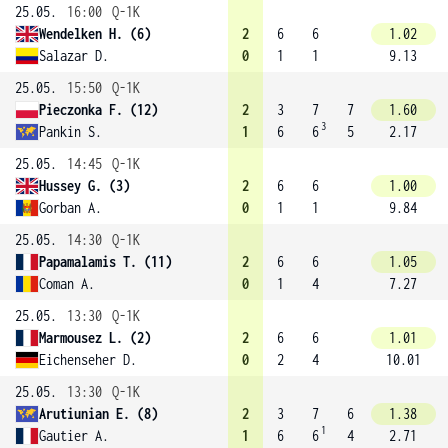
25.05.
16:00
Q-1K
Wendelken H. (6)
2
6
6
1.02
Salazar D.
0
1
1
9.13
25.05.
15:50
Q-1K
Pieczonka F. (12)
2
3
7
7
1.60
3
Pankin S.
1
6
6
5
2.17
25.05.
14:45
Q-1K
Hussey G. (3)
2
6
6
1.00
Gorban A.
0
1
1
9.84
25.05.
14:30
Q-1K
Papamalamis T. (11)
2
6
6
1.05
Coman A.
0
1
4
7.27
25.05.
13:30
Q-1K
Marmousez L. (2)
2
6
6
1.01
Eichenseher D.
0
2
4
10.01
25.05.
13:30
Q-1K
Arutiunian E. (8)
2
3
7
6
1.38
1
Gautier A.
1
6
6
4
2.71