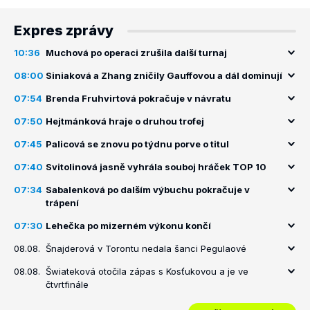
Expres zprávy
10:36
Muchová po operaci zrušila další turnaj
08:00
Siniaková a Zhang zničily Gauffovou a dál dominují
07:54
Brenda Fruhvirtová pokračuje v návratu
07:50
Hejtmánková hraje o druhou trofej
07:45
Palicová se znovu po týdnu porve o titul
07:40
Svitolinová jasně vyhrála souboj hráček TOP 10
07:34
Sabalenková po dalším výbuchu pokračuje v
trápení
07:30
Lehečka po mizerném výkonu končí
08.08.
Šnajderová v Torontu nedala šanci Pegulaové
08.08.
Šwiateková otočila zápas s Kosťukovou a je ve
čtvrtfinále