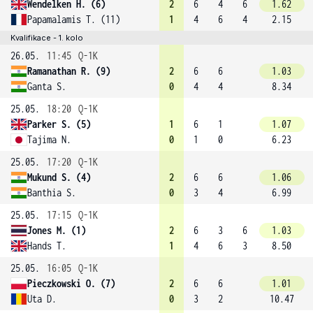
Wendelken H. (6)
2
6
4
6
1.62
Papamalamis T. (11)
1
4
6
4
2.15
Kvalifikace - 1. kolo
26.05.
11:45
Q-1K
Ramanathan R. (9)
2
6
6
1.03
Ganta S.
0
4
4
8.34
25.05.
18:20
Q-1K
Parker S. (5)
1
6
1
1.07
Tajima N.
0
1
0
6.23
25.05.
17:20
Q-1K
Mukund S. (4)
2
6
6
1.06
Banthia S.
0
3
4
6.99
25.05.
17:15
Q-1K
Jones M. (1)
2
6
3
6
1.03
Hands T.
1
4
6
3
8.50
25.05.
16:05
Q-1K
Pieczkowski O. (7)
2
6
6
1.01
Uta D.
0
3
2
10.47