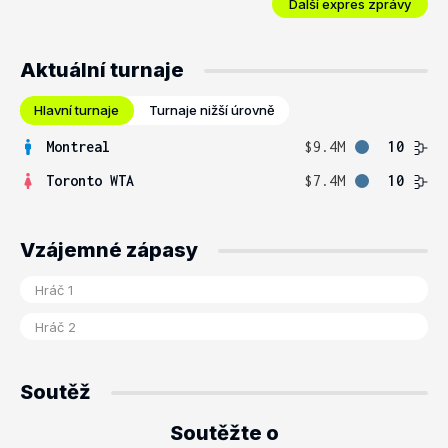
Další expres zprávy
Aktuální turnaje
Hlavní turnaje
Turnaje nižší úrovně
Montreal
$9.4M
10
Toronto WTA
$7.4M
10
Vzájemné zápasy
Soutěž
Soutěžte o