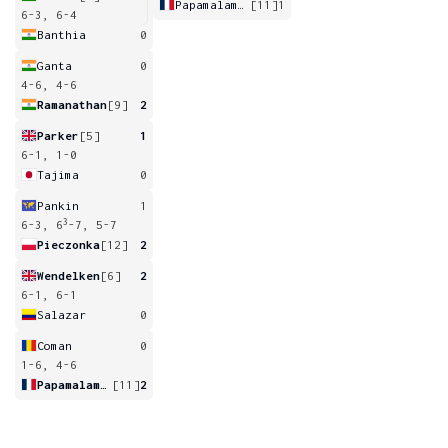
Papamalamis
[11]
1
6-3, 6-4
Banthia
0
Ganta
0
4-6, 4-6
Ramanathan
[9]
2
Parker
[5]
1
6-1, 1-0
Tajima
0
Pankin
1
3
6-3, 6
-7, 5-7
Pieczonka
[12]
2
Wendelken
[6]
2
6-1, 6-1
Salazar
0
Coman
0
1-6, 4-6
Papamalamis
[11]
2