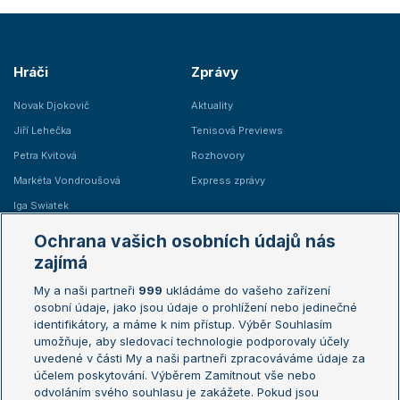
Hráči
Zprávy
Novak Djokovič
Aktuality
Jiří Lehečka
Tenisová Previews
Petra Kvitová
Rozhovory
Markéta Vondroušová
Express zprávy
Iga Swiatek
Marie Bouzková
Ochrana vašich osobních údajů nás
Žebříčky
Kalendář turnajů
zajímá
My a naši partneři
999
ukládáme do vašeho zařízení
Žebříček ATP (muži)
Australian Open
osobní údaje, jako jsou údaje o prohlížení nebo jedinečné
Žebříček WTA (ženy)
French Open
identifikátory, a máme k nim přístup. Výběr Souhlasím
umožňuje, aby sledovací technologie podporovaly účely
Sázkařský žebříček
Wimbledon
uvedené v části My a naši partneři zpracováváme údaje za
US Open
účelem poskytování. Výběrem Zamítnout vše nebo
odvoláním svého souhlasu je zakážete. Pokud jsou
Turnaj mistrů