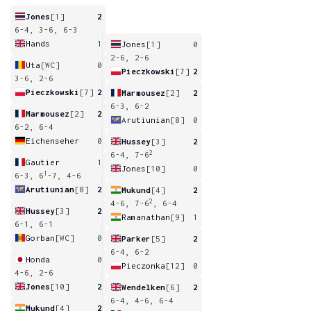
Jones
[1]
2
6-4, 3-6, 6-3
Hands
1
Jones
[1]
0
2-6, 2-6
Uta
[WC]
0
Pieczkowski
[7]
2
3-6, 2-6
Pieczkowski
[7]
2
Marmousez
[2]
2
6-3, 6-2
Marmousez
[2]
2
Arutiunian
[8]
0
6-2, 6-4
Eichenseher
0
Hussey
[3]
2
2
6-4, 7-6
Gautier
1
Jones
[10]
0
1
6-3, 6
-7, 4-6
Arutiunian
[8]
2
Mukund
[4]
2
2
4-6, 7-6
, 6-4
Hussey
[3]
2
Ramanathan
[9]
1
6-1, 6-1
Gorban
[WC]
0
Parker
[5]
2
6-4, 6-2
Honda
0
Pieczonka
[12]
0
4-6, 2-6
Jones
[10]
2
Wendelken
[6]
2
6-4, 4-6, 6-4
Mukund
[4]
2