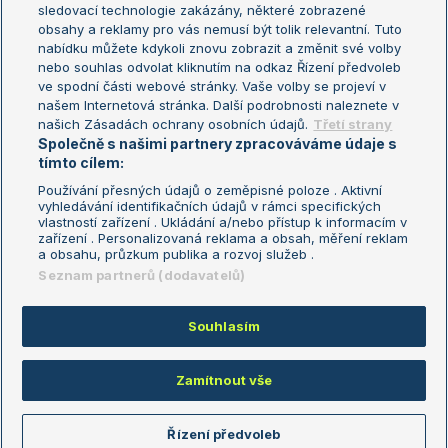
sledovací technologie zakázány, některé zobrazené
Turnaj mistryň
obsahy a reklamy pro vás nemusí být tolik relevantní. Tuto
Aktualní trendy
nabídku můžete kdykoli znovu zobrazit a změnit své volby
nebo souhlas odvolat kliknutím na odkaz Řízení předvoleb
ve spodní části webové stránky. Vaše volby se projeví v
Fotbalové přestupy
našem Internetová stránka. Další podrobnosti naleznete v
Livesport Daily
našich Zásadách ochrany osobních údajů.
Třetí strany
Společně s našimi partnery zpracováváme údaje s
LS Prague Open
tímto cílem:
Používání přesných údajů o zeměpisné poloze . Aktivní
vyhledávání identifikačních údajů v rámci specifických
vlastností zařízení . Ukládání a/nebo přístup k informacím v
Podmínky užití
Nastavení soukromí
zařízení . Personalizovaná reklama a obsah, měření reklam
GDPR a žurnalistika
Reklama
a obsahu, průzkum publika a rozvoj služeb .
Informace o zpracování osobních
Kontakt
Seznam partnerů (dodavatelů)
údajů
Tiráž
Souhlasím
Copyright © 2008-2026 TenisPortal.cz. Využíváme zpravodajství ČTK.
Zamítnout vše
Řízení předvoleb