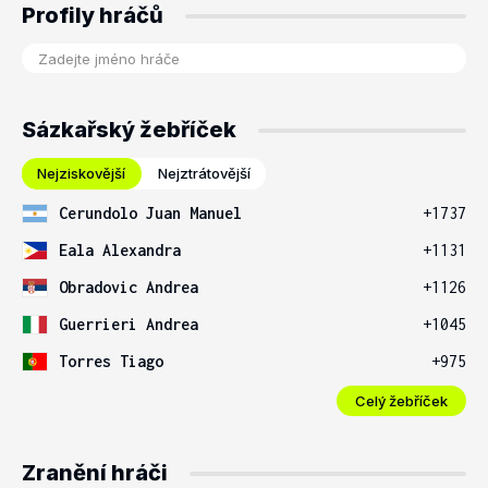
Profily hráčů
Sázkařský žebříček
Nejziskovější
Nejztrátovější
Cerundolo Juan Manuel
+1737
Eala Alexandra
+1131
Obradovic Andrea
+1126
Guerrieri Andrea
+1045
Torres Tiago
+975
Celý žebříček
Zranění hráči