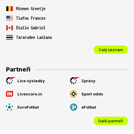
Minnen Greetje
Tiafoe Frances
Diallo Gabriel
Tararudee Lanlana
Celý seznam
Partneři
Live výsledky
Zprávy
Livescore.in
Sport odds
EuroFotbal
eFotbal
Další partneři