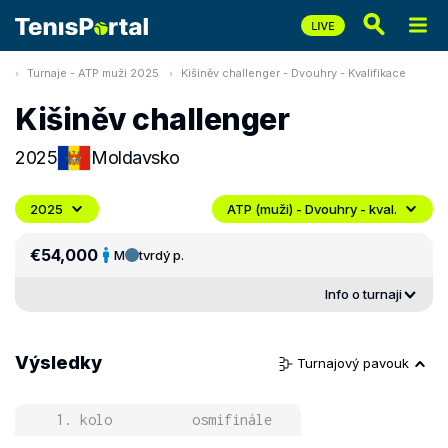
Turnaje - ATP muži 2025
Kišiněv challenger - Dvouhry - Kvalifikace
Kišiněv challenger
2025
Moldavsko
2025
ATP (muži) - Dvouhry - kval.
€54,000
M
tvrdý p.
Info o turnaji
Výsledky
Turnajový pavouk
1. kolo
osmifinále