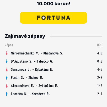
10.000 korun!
Zajímavé zápasy
Zápas
H2H
Miroshnichenko V.
-
Khatamova S.
4-0
D'Agostino S.
-
Tabacco G.
0-3
Samsonova L.
-
Rybakina E.
4-2
Fomin S.
-
Zhukov M.
2-3
Alexandrova E.
-
Svitolina E.
1-3
Lootsma N.
-
Koenders R.
2-1