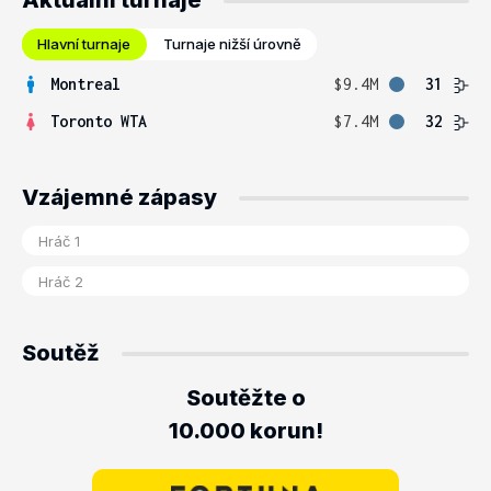
Aktuální turnaje
Hlavní turnaje
Turnaje nižší úrovně
Montreal
$9.4M
31
Toronto WTA
$7.4M
32
Vzájemné zápasy
Soutěž
Soutěžte o
10.000 korun!