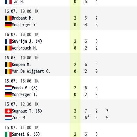
Tan H.
0
5
4
16.07.
10:00
1K
Brabant M.
2
6
7
Morderger Y.
0
4
5
16.07.
10:00
1K
Suvrijn J. (4)
2
6
6
Werbrouck M.
0
2
2
16.07.
10:00
1K
Kempen M.
2
6
6
Van De Wijgaart C.
0
2
0
15.07.
15:00
1K
Podda V. (8)
2
6
6
Morderger T.
0
2
3
15.07.
12:30
1K
Sugnaux T. (6)
2
7
2
7
4
Zuur M.
1
6
6
5
15.07.
11:00
1K
Sanesi G. (5)
2
6
6