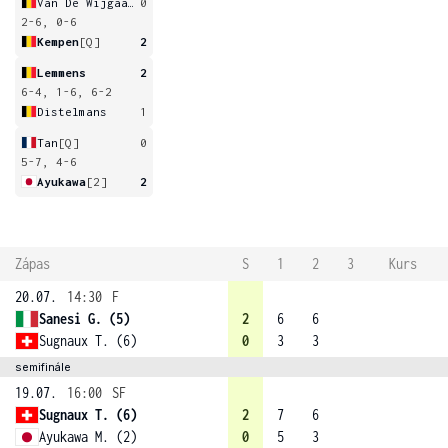
Van De Wijgaart
0
2-6, 0-6
Kempen
[Q]
2
Lemmens
2
6-4, 1-6, 6-2
Distelmans
1
Tan
[Q]
0
5-7, 4-6
Ayukawa
[2]
2
Zápas
S
1
2
3
Kurs
20.07.
14:30
F
Sanesi G. (5)
2
6
6
Sugnaux T. (6)
0
3
3
semifinále
19.07.
16:00
SF
Sugnaux T. (6)
2
7
6
Ayukawa M. (2)
0
5
3