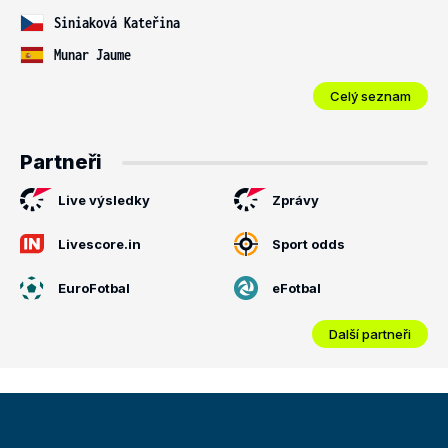
Siniaková Kateřina
Munar Jaume
Celý seznam
Partneři
Live výsledky
Zprávy
Livescore.in
Sport odds
EuroFotbal
eFotbal
Další partneři