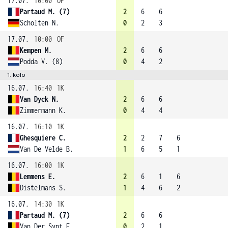
17.07.
10:00
OF
Partaud M. (7)
2
6
6
Scholten N.
0
2
3
17.07.
10:00
OF
Kempen M.
2
6
6
Podda V. (8)
0
4
2
1. kolo
16.07.
16:40
1K
Van Dyck N.
2
6
6
Zimmermann K.
0
4
4
16.07.
16:10
1K
Ghesquiere C.
2
2
7
6
Van De Velde B.
1
6
5
1
16.07.
16:00
1K
Lemmens E.
2
6
1
6
Distelmans S.
1
4
6
2
16.07.
14:30
1K
Partaud M. (7)
2
6
6
Van Der Sypt E.
0
2
1