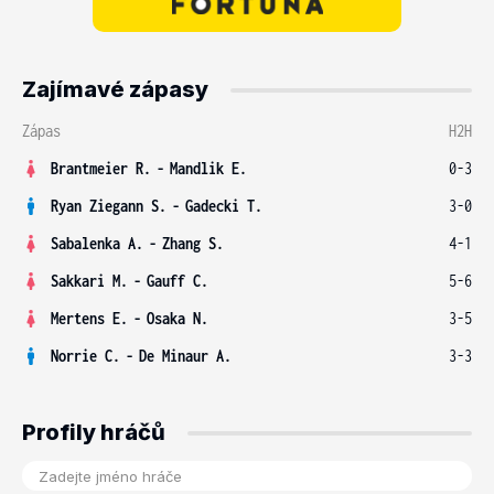
Zajímavé zápasy
Zápas
H2H
Brantmeier R.
-
Mandlik E.
0-3
Ryan Ziegann S.
-
Gadecki T.
3-0
Sabalenka A.
-
Zhang S.
4-1
Sakkari M.
-
Gauff C.
5-6
Mertens E.
-
Osaka N.
3-5
Norrie C.
-
De Minaur A.
3-3
Profily hráčů