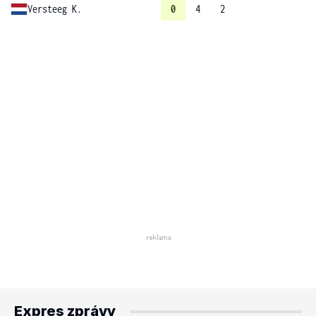
Versteeg K.
0
4
2
Expres zprávy