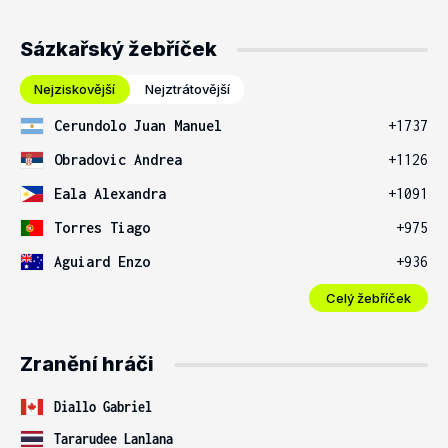
Sázkařský žebříček
Nejziskovější
Nejztrátovější
Cerundolo Juan Manuel
+1737
Obradovic Andrea
+1126
Eala Alexandra
+1091
Torres Tiago
+975
Aguiard Enzo
+936
Celý žebříček
Zranění hráči
Diallo Gabriel
Tararudee Lanlana