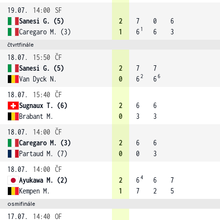
19.07.
14:00
SF
Sanesi G. (5)
2
7
0
6
1
Caregaro M. (3)
1
6
6
3
čtvrtfinále
18.07.
15:50
ČF
Sanesi G. (5)
2
7
7
2
6
Van Dyck N.
0
6
6
18.07.
15:40
ČF
Sugnaux T. (6)
2
6
6
Brabant M.
0
3
3
18.07.
14:00
ČF
Caregaro M. (3)
2
6
6
Partaud M. (7)
0
0
3
18.07.
14:00
ČF
4
Ayukawa M. (2)
2
6
6
7
Kempen M.
1
7
2
5
osmifinále
17.07.
14:40
OF