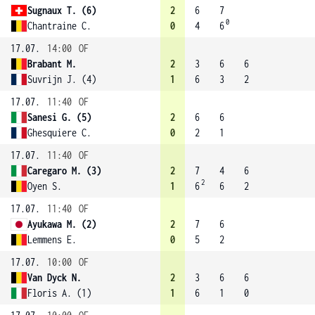
Sugnaux T. (6)
2
6
7
0
Chantraine C.
0
4
6
17.07.
14:00
OF
Brabant M.
2
3
6
6
Suvrijn J. (4)
1
6
3
2
17.07.
11:40
OF
Sanesi G. (5)
2
6
6
Ghesquiere C.
0
2
1
17.07.
11:40
OF
Caregaro M. (3)
2
7
4
6
2
Oyen S.
1
6
6
2
17.07.
11:40
OF
Ayukawa M. (2)
2
7
6
Lemmens E.
0
5
2
17.07.
10:00
OF
Van Dyck N.
2
3
6
6
Floris A. (1)
1
6
1
0