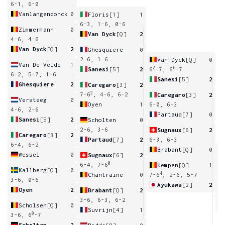
6-1, 6-0
Vanlangendonck
0
Floris
[1]
1
6-3, 1-6, 0-6
Zimmermann
0
Van Dyck
[Q]
2
4-6, 4-6
Van Dyck
[Q]
2
Ghesquiere
0
2-6, 1-6
Van Dyck
[Q]
0
Van De Velde
1
2
6
Sanesi
[5]
2
6
-7, 6
-7
6-2, 5-7, 1-6
Sanesi
[5]
2
Ghesquiere
2
Caregaro
[3]
2
2
7-6
, 4-6, 6-2
Caregaro
[3]
2
Versteeg
0
Oyen
1
6-0, 6-3
4-6, 2-6
Partaud
[7]
0
Sanesi
[5]
2
Scholten
0
2-6, 3-6
Sugnaux
[6]
2
Caregaro
[3]
2
Partaud
[7]
2
6-3, 6-3
6-4, 6-2
Brabant
[Q]
0
Wessel
0
Sugnaux
[6]
2
7
0
6-4, 7-6
Kempen
[Q]
1
Kallberg
[Q]
0
4
Chantraine
0
7-6
, 2-6, 5-7
3-6, 0-6
Ayukawa
[2]
2
Oyen
2
Brabant
[Q]
2
7
3-6, 6-3, 6-2
Scholsen
[Q]
0
Suvrijn
[4]
1
0
3-6, 6
-7
Scholten
2