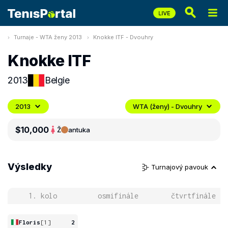
Turnaje - WTA ženy 2013
Knokke ITF - Dvouhry
Knokke ITF
2013
Belgie
2013
WTA (ženy) - Dvouhry
$10,000
Ž
antuka
Výsledky
Turnajový pavouk
1. kolo
osmifinále
čtvrtfinále
Floris
[1]
2