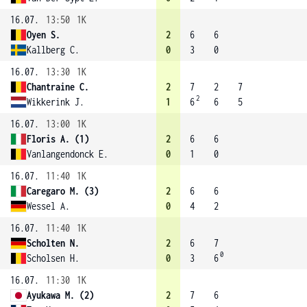
16.07.
13:50
1K
Oyen S.
2
6
6
Kallberg C.
0
3
0
16.07.
13:30
1K
Chantraine C.
2
7
2
7
2
Wikkerink J.
1
6
6
5
16.07.
13:00
1K
Floris A. (1)
2
6
6
Vanlangendonck E.
0
1
0
16.07.
11:40
1K
Caregaro M. (3)
2
6
6
Wessel A.
0
4
2
16.07.
11:40
1K
Scholten N.
2
6
7
0
Scholsen H.
0
3
6
16.07.
11:30
1K
Ayukawa M. (2)
2
7
6