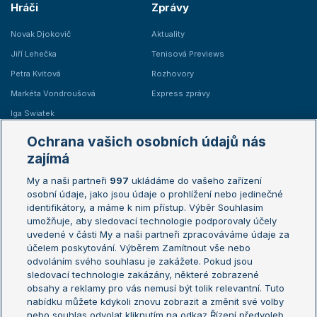
Hráči
Zprávy
Novak Djokovič
Aktuality
Jiří Lehečka
Tenisová Previews
Petra Kvitová
Rozhovory
Markéta Vondroušová
Express zprávy
Iga Swiatek
Marie Bouzková
Ochrana vašich osobních údajů nás
Žebříčky
Kalendář turnajů
zajímá
My a naši partneři
997
ukládáme do vašeho zařízení
Žebříček ATP (muži)
Australian Open
osobní údaje, jako jsou údaje o prohlížení nebo jedinečné
Žebříček WTA (ženy)
French Open
identifikátory, a máme k nim přístup. Výběr Souhlasím
umožňuje, aby sledovací technologie podporovaly účely
Sázkařský žebříček
Wimbledon
uvedené v části My a naši partneři zpracováváme údaje za
US Open
účelem poskytování. Výběrem Zamítnout vše nebo
odvoláním svého souhlasu je zakážete. Pokud jsou
Turnaj mistrů
sledovací technologie zakázány, některé zobrazené
Turnaj mistryň
obsahy a reklamy pro vás nemusí být tolik relevantní. Tuto
Aktualní trendy
nabídku můžete kdykoli znovu zobrazit a změnit své volby
nebo souhlas odvolat kliknutím na odkaz Řízení předvoleb