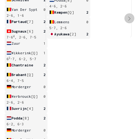
Podda
[8]
0
4-6, 2-6
Van Der Sypt
0
Kempen
[Q]
2
2-6, 1-6
Partaud
[7]
2
Lemmens
0
5-7, 2-6
Sugnaux
[6]
2
Ayukawa
[2]
2
4
7-6
, 2-6, 7-5
Zuur
1
Wikkerink
[Q]
1
2
6
-7, 6-2, 5-7
Chantraine
2
Brabant
[Q]
2
6-4, 7-5
Morderger
0
Werbrouck
[Q]
0
2-6, 2-6
Suvrijn
[4]
2
Podda
[8]
2
6-2, 6-3
Morderger
0