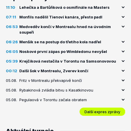
11:10
Lehečka a Bartůňková o osmifinále na Masters
07:11
Monfils nadělil Tienovi kanára, přesto padl
06:53
Medveděv končí v Montrealu hned na úvodním
soupeři
06:26
Menšík se na postup do třetího kola nadřel
06:05
Noskové první zápas po Wimbledonu nevyšel
05:39
Krejčíková nestačila v Torontu na Samsonovovou
00:12
Další šok v Montrealu, Zverev končí
05.08.
Fritz v Montrealu překvapivě končí
05.08.
Rybakinová zvládla bitvu s Kasatkinovou
05.08.
Pegulaová v Torontu začala obratem
Další expres zprávy