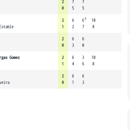
2
7
7
0
5
5
5
2
6
6
10
Estable
1
2
7
8
2
6
6
0
3
0
rgas Gomez
2
6
3
10
1
4
6
8
2
6
6
veira
0
1
3