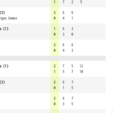
1
7
2
5
(3)
2
6
6
rgas Gomez
0
4
1
a (1)
1
6
3
0
3
0
2
6
6
0
4
3
a (1)
2
7
5
12
1
5
7
10
(3)
2
6
7
0
1
5
2
6
7
0
3
5