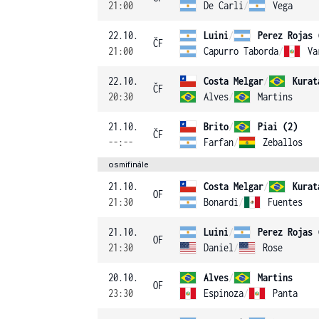
21:00
De Carli
/
Vega
22.10.
Luini
/
Perez Rojas 
ČF
21:00
Capurro Taborda
/
Va
22.10.
Costa Melgar
/
Kurat
ČF
20:30
Alves
/
Martins
21.10.
Brito
/
Piai (2)
ČF
--:--
Farfan
/
Zeballos
osmifinále
21.10.
Costa Melgar
/
Kurat
OF
21:30
Bonardi
/
Fuentes
21.10.
Luini
/
Perez Rojas 
OF
21:30
Daniel
/
Rose
20.10.
Alves
/
Martins
OF
23:30
Espinoza
/
Panta