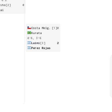
rito
[2]
0
iai
Costa Melgar
[1]
0
Kurata
4-6, 3-6
Luini
[3]
2
Perez Rojas