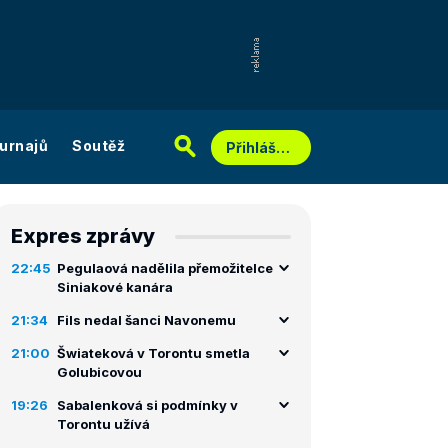
urnajů
Soutěž
Přihlášení
Expres zprávy
22:45
Pegulaová nadělila přemožitelce
Siniakové kanára
21:34
Fils nedal šanci Navonemu
21:00
Šwiateková v Torontu smetla
Golubicovou
19:26
Sabalenková si podmínky v
Torontu užívá