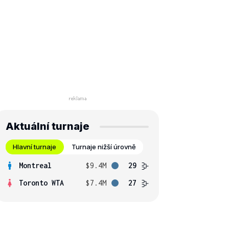
Aktuální turnaje
Hlavní turnaje
Turnaje nižší úrovně
Montreal
$9.4M
29
Toronto WTA
$7.4M
27