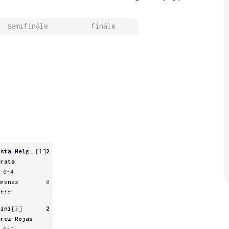
semifinále
finále
Costa Melgar
[1]
2
urata
 6-4
imenez
0
etit
uini
[3]
2
erez Rojas
 6-2