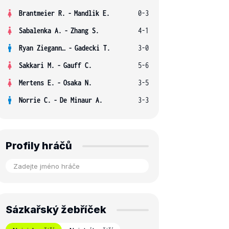
Brantmeier R.
-
Mandlik E.
0-3
Sabalenka A.
-
Zhang S.
4-1
Ryan Ziegann S.
-
Gadecki T.
3-0
Sakkari M.
-
Gauff C.
5-6
Mertens E.
-
Osaka N.
3-5
Norrie C.
-
De Minaur A.
3-3
Profily hráčů
Sázkařský žebříček