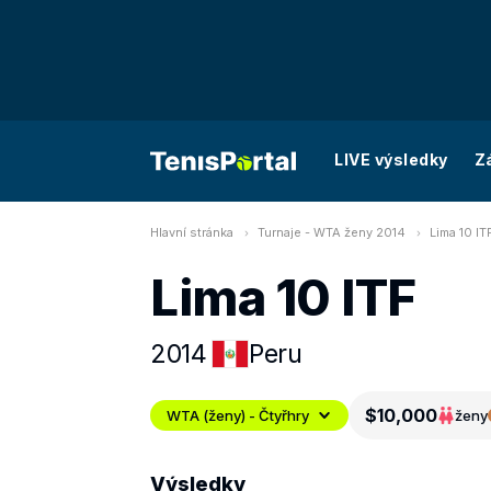
LIVE výsledky
Z
Hlavní stránka
Turnaje - WTA ženy 2014
Lima 10 IT
Lima 10 ITF
2014
Peru
$10,000
WTA (ženy) - Čtyřhry
ženy
Výsledky