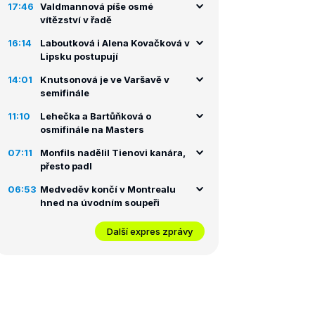
17:46
Valdmannová píše osmé
vítězství v řadě
16:14
Laboutková i Alena Kovačková v
Lipsku postupují
14:01
Knutsonová je ve Varšavě v
semifinále
11:10
Lehečka a Bartůňková o
osmifinále na Masters
07:11
Monfils nadělil Tienovi kanára,
přesto padl
06:53
Medveděv končí v Montrealu
hned na úvodním soupeři
Další expres zprávy