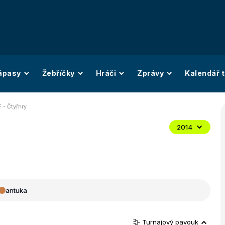
ápasy
Žebříčky
Hráči
Zprávy
Kalendář t
F - Čtyřhry
2014
antuka
Turnajový pavouk