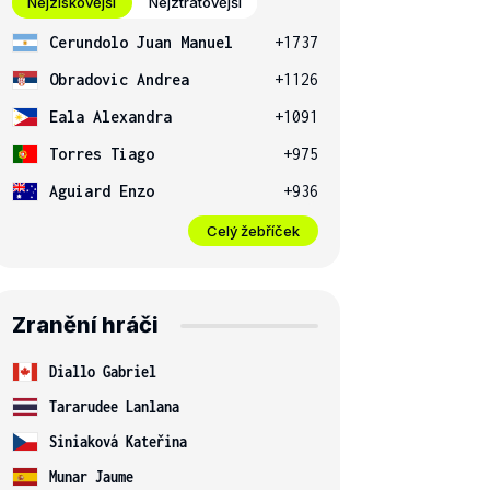
Nejziskovější
Nejztrátovější
Cerundolo Juan Manuel
+1737
Obradovic Andrea
+1126
Eala Alexandra
+1091
Torres Tiago
+975
Aguiard Enzo
+936
Celý žebříček
Zranění hráči
Diallo Gabriel
Tararudee Lanlana
Siniaková Kateřina
Munar Jaume