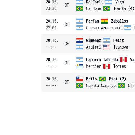
20.10.
De Carli
/
Vega
OF
23:30
Cardone
/
Tomita (4)
20.10.
Farfan
/
Zeballos
OF
22:00
Crespo Azconzabal
/
20.10.
Gimenez
/
Petit
OF
--:--
Aguirri
/
Ivanova
20.10.
Capurro Taborda
/
Va
OF
--:--
Mercier
/
Torres
20.10.
Brito
/
Piai (2)
OF
--:--
Capato Camargo
/
Oli