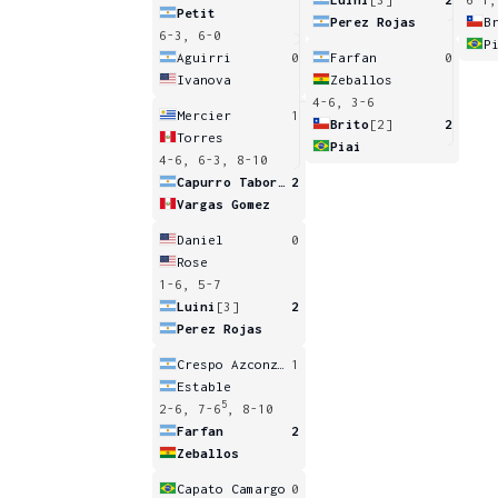
Petit
Perez Rojas
B
6-3, 6-0
P
Aguirri
0
Farfan
0
Ivanova
Zeballos
4-6, 3-6
Mercier
1
Brito
[2]
2
Torres
Piai
4-6, 6-3, 8-10
Capurro Taborda
2
Vargas Gomez
Daniel
0
Rose
1-6, 5-7
Luini
[3]
2
Perez Rojas
Crespo Azconzabal
1
Estable
5
2-6, 7-6
, 8-10
Farfan
2
Zeballos
Capato Camargo
0