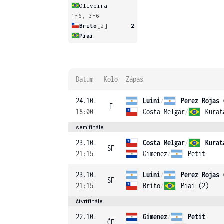
Oliveira
1-6, 3-6
Brito
[2]
2
Piai
Datum
Kolo
Zápas
24.10.
Luini
/
Perez Rojas 
F
18:00
Costa Melgar
/
Kurat
semifinále
23.10.
Costa Melgar
/
Kurat
SF
21:15
Gimenez
/
Petit
23.10.
Luini
/
Perez Rojas 
SF
21:15
Brito
/
Piai (2)
čtvrtfinále
22.10.
Gimenez
/
Petit
ČF