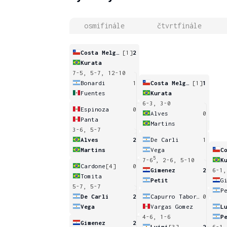
osmifinále
čtvrtfinále
Costa Melgar
[1]
2
Kurata
7-5, 5-7, 12-10
Bonardi
1
Costa Melgar
[1]
1
Fuentes
Kurata
6-3, 3-0
Espinoza
0
Alves
0
Panta
Martins
3-6, 5-7
Alves
2
De Carli
1
Martins
Vega
5
7-6
, 2-6, 5-10
K
Cardone
[4]
0
Gimenez
2
6-1,
Tomita
Petit
G
5-7, 5-7
P
De Carli
2
Capurro Taborda
0
Vega
Vargas Gomez
L
4-6, 1-6
P
Gimenez
2
Luini
[3]
2
6-1,