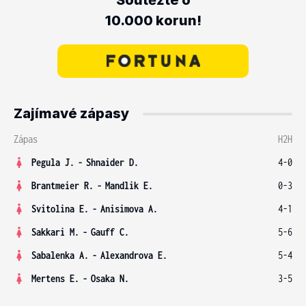
Soutěžte o
10.000 korun!
Zajímavé zápasy
Zápas
H2H
Pegula J.
-
Shnaider D.
4-0
Brantmeier R.
-
Mandlik E.
0-3
Svitolina E.
-
Anisimova A.
4-1
Sakkari M.
-
Gauff C.
5-6
Sabalenka A.
-
Alexandrova E.
5-4
Mertens E.
-
Osaka N.
3-5