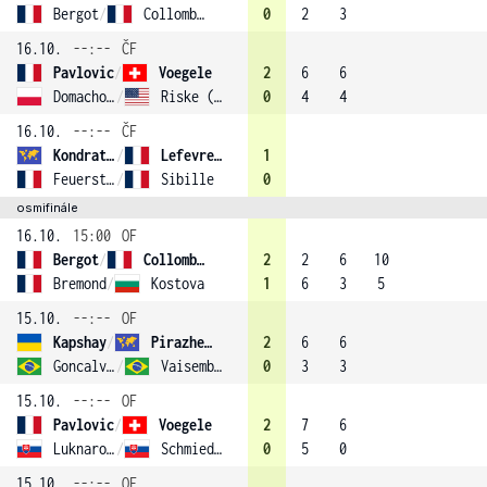
Bergot
/
Collombon
0
2
3
16.10.
--:--
ČF
Pavlovic
/
Voegele
2
6
6
Domachowska
/
Riske (4)
0
4
4
16.10.
--:--
ČF
Kondratieva
/
Lefevre (2)
1
Feuerstein
/
Sibille
0
osmifinále
16.10.
15:00
OF
Bergot
/
Collombon
2
2
6
10
Bremond
/
Kostova
1
6
3
5
15.10.
--:--
OF
Kapshay
/
Pirazhenka
2
6
6
Goncalves
/
Vaisemberg
0
3
3
15.10.
--:--
OF
Pavlovic
/
Voegele
2
7
6
Luknarova
/
Schmiedlova
0
5
0
15.10.
--:--
OF