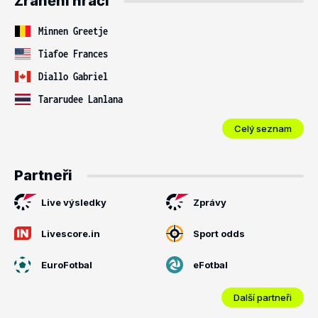
Zranění hráči
Minnen Greetje
Tiafoe Frances
Diallo Gabriel
Tararudee Lanlana
Celý seznam
Partneři
Live výsledky
Zprávy
Livescore.in
Sport odds
EuroFotbal
eFotbal
Další partneři