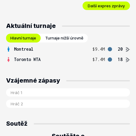
Další expres zprávy
Aktuální turnaje
Hlavní turnaje
Turnaje nižší úrovně
Montreal
$9.4M
20
Toronto WTA
$7.4M
18
Vzájemné zápasy
Soutěž