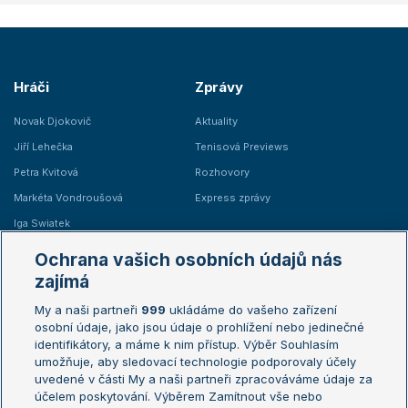
Hráči
Zprávy
Novak Djokovič
Aktuality
Jiří Lehečka
Tenisová Previews
Petra Kvitová
Rozhovory
Markéta Vondroušová
Express zprávy
Iga Swiatek
Marie Bouzková
Ochrana vašich osobních údajů nás
Žebříčky
Kalendář turnajů
zajímá
My a naši partneři
999
ukládáme do vašeho zařízení
Žebříček ATP (muži)
Australian Open
osobní údaje, jako jsou údaje o prohlížení nebo jedinečné
Žebříček WTA (ženy)
French Open
identifikátory, a máme k nim přístup. Výběr Souhlasím
umožňuje, aby sledovací technologie podporovaly účely
Sázkařský žebříček
Wimbledon
uvedené v části My a naši partneři zpracováváme údaje za
US Open
účelem poskytování. Výběrem Zamítnout vše nebo