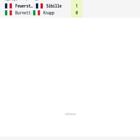
Feuerstein
/
Sibille
1
Burnett
/
Knapp
0