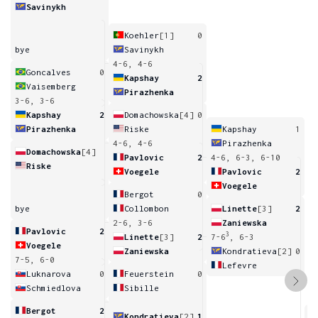
Savinykh
Koehler
[1]
0
bye
Savinykh
4-6, 4-6
Goncalves
0
Kapshay
2
Vaisemberg
Pirazhenka
3-6, 3-6
Kapshay
2
Domachowska
[4]
0
Pirazhenka
Riske
Kapshay
1
4-6, 4-6
Pirazhenka
Domachowska
[4]
Pavlovic
2
4-6, 6-3, 6-10
Riske
Voegele
Pavlovic
2
Voegele
Bergot
0
bye
Collombon
Linette
[3]
2
2-6, 3-6
Zaniewska
Pavlovic
2
3
Linette
[3]
2
7-6
, 6-3
Voegele
Zaniewska
Kondratieva
[2]
0
7-5, 6-0
Lefevre
Luknarova
0
Feuerstein
0
Schmiedlova
Sibille
Bergot
2
Kondratieva
[2]
1