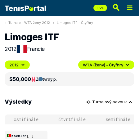
Turnaje - WTA ženy 2012
Limoges ITF - Čtyřhry
Limoges ITF
2012
Francie
2012
WTA (ženy) - Čtyřhry
$50,000
Ž
tvrdý p.
Výsledky
Turnajový pavouk
osmifinále
čtvrtfinále
semifinále
Koehler
[1]