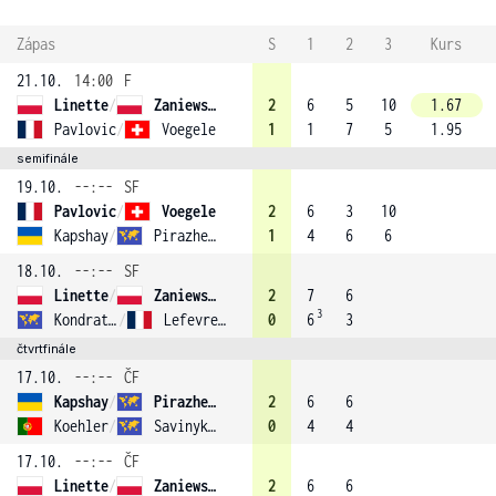
Zápas
S
1
2
3
Kurs
21.10.
14:00
F
Linette
/
Zaniewska (3)
2
6
5
10
1.67
Pavlovic
/
Voegele
1
1
7
5
1.95
semifinále
19.10.
--:--
SF
Pavlovic
/
Voegele
2
6
3
10
Kapshay
/
Pirazhenka
1
4
6
6
18.10.
--:--
SF
Linette
/
Zaniewska (3)
2
7
6
3
Kondratieva
/
Lefevre (2)
0
6
3
čtvrtfinále
17.10.
--:--
ČF
Kapshay
/
Pirazhenka
2
6
6
Koehler
/
Savinykh (1)
0
4
4
17.10.
--:--
ČF
Linette
/
Zaniewska (3)
2
6
6