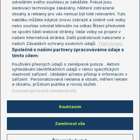
odvoláním svého souhlasu je zakážete. Pokud jsou
Turnaj mistrů
sledovací technologie zakázány, některé zobrazené
Turnaj mistryň
obsahy a reklamy pro vás nemusí být tolik relevantní. Tuto
Aktualní trendy
nabídku můžete kdykoli znovu zobrazit a změnit své volby
nebo souhlas odvolat kliknutím na odkaz Řízení předvoleb
ve spodní části webové stránky. Vaše volby se projeví v
Fotbalové přestupy
našem Internetová stránka. Další podrobnosti naleznete v
Livesport Daily
našich Zásadách ochrany osobních údajů.
Třetí strany
Společně s našimi partnery zpracováváme údaje s
LS Prague Open
tímto cílem:
Používání přesných údajů o zeměpisné poloze . Aktivní
vyhledávání identifikačních údajů v rámci specifických
vlastností zařízení . Ukládání a/nebo přístup k informacím v
Podmínky užití
Nastavení soukromí
zařízení . Personalizovaná reklama a obsah, měření reklam
GDPR a žurnalistika
Reklama
a obsahu, průzkum publika a rozvoj služeb .
Informace o zpracování osobních
Kontakt
Seznam partnerů (dodavatelů)
údajů
Tiráž
Souhlasím
Copyright © 2008-2026 TenisPortal.cz. Využíváme zpravodajství ČTK.
Zamítnout vše