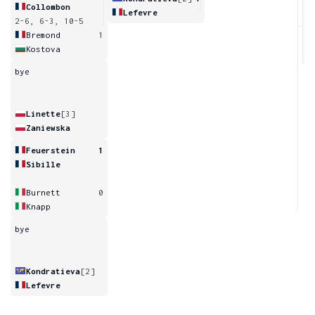
Collombon
Lefevre
2-6, 6-3, 10-5
1
Bremond
1
Kostova
bye
Linette
[3]
Zaniewska
Feuerstein
1
Sibille
Burnett
0
Knapp
bye
Kondratieva
[2]
Lefevre