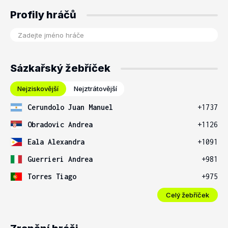
Profily hráčů
Sázkařský žebříček
Nejziskovější
Nejztrátovější
Cerundolo Juan Manuel
+1737
Obradovic Andrea
+1126
Eala Alexandra
+1091
Guerrieri Andrea
+981
Torres Tiago
+975
Celý žebříček