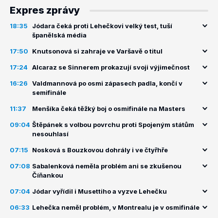
Expres zprávy
18:35
Jódara čeká proti Lehečkovi velký test, tuší
španělská média
17:50
Knutsonová si zahraje ve Varšavě o titul
17:24
Alcaraz se Sinnerem prokazují svoji výjimečnost
16:26
Valdmannová po osmi zápasech padla, končí v
semifinále
11:37
Menšíka čeká těžký boj o osmifinále na Masters
09:04
Štěpánek s volbou povrchu proti Spojeným státům
nesouhlasí
07:15
Nosková s Bouzkovou dohrály i ve čtyřhře
07:08
Sabalenková neměla problém ani se zkušenou
Číňankou
07:04
Jódar vyřídil i Musettiho a vyzve Lehečku
06:33
Lehečka neměl problém, v Montrealu je v osmifinále