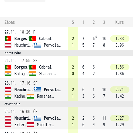
Zápas
S
1
2
3
Kurs
27.11.
18:20
F
5
Borges
/
Cabral
2
7
6
10
1.33
Neuchrist
/
Pervolarakis
1
5
7
8
3.06
semifinále
26.11.
17:55
SF
Borges
/
Cabral
2
6
6
1.86
Balaji
/
Sharan (3)
0
4
2
1.86
26.11.
17:10
SF
Neuchrist
/
Pervolarakis
2
6
1
10
2.71
Kadhe
/
Ramanathan (4)
1
3
6
7
1.42
čtvrtfinále
25.11.
16:00
ČF
Neuchrist
/
Pervolarakis
2
2
6
11
3.27
Erler
/
Miedler (1)
1
6
4
9
1.29