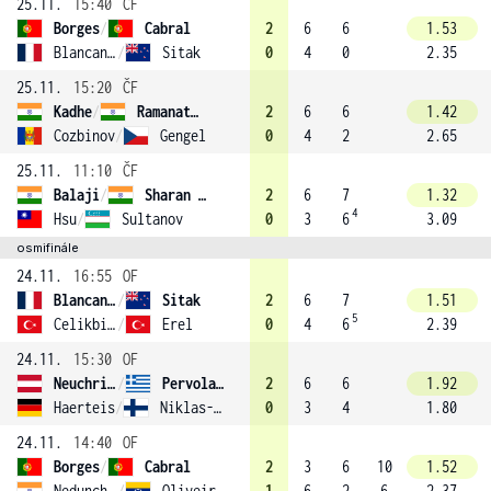
25.11.
15:40
ČF
Borges
/
Cabral
2
6
6
1.53
Blancaneaux
/
Sitak
0
4
0
2.35
25.11.
15:20
ČF
Kadhe
/
Ramanathan (4)
2
6
6
1.42
Cozbinov
/
Gengel
0
4
2
2.65
25.11.
11:10
ČF
Balaji
/
Sharan (3)
2
6
7
1.32
4
Hsu
/
Sultanov
0
3
6
3.09
osmifinále
24.11.
16:55
OF
Blancaneaux
/
Sitak
2
6
7
1.51
5
Celikbilek
/
Erel
0
4
6
2.39
24.11.
15:30
OF
Neuchrist
/
Pervolarakis
2
6
6
1.92
Haerteis
/
Niklas-Salminen
0
3
4
1.80
24.11.
14:40
OF
Borges
/
Cabral
2
3
6
10
1.52
Nedunchezhiyan
/
Oliveira (2)
1
6
2
6
2.37