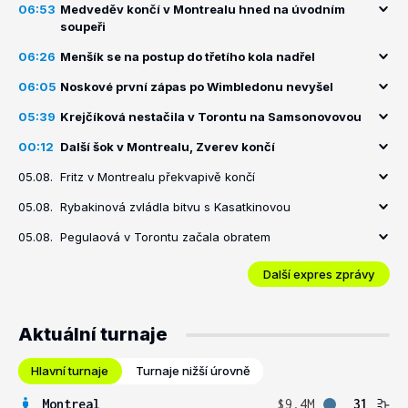
06:53
Medveděv končí v Montrealu hned na úvodním
soupeři
06:26
Menšík se na postup do třetího kola nadřel
06:05
Noskové první zápas po Wimbledonu nevyšel
05:39
Krejčíková nestačila v Torontu na Samsonovovou
00:12
Další šok v Montrealu, Zverev končí
05.08.
Fritz v Montrealu překvapivě končí
05.08.
Rybakinová zvládla bitvu s Kasatkinovou
05.08.
Pegulaová v Torontu začala obratem
Další expres zprávy
Aktuální turnaje
Hlavní turnaje
Turnaje nižší úrovně
Montreal
$9.4M
31