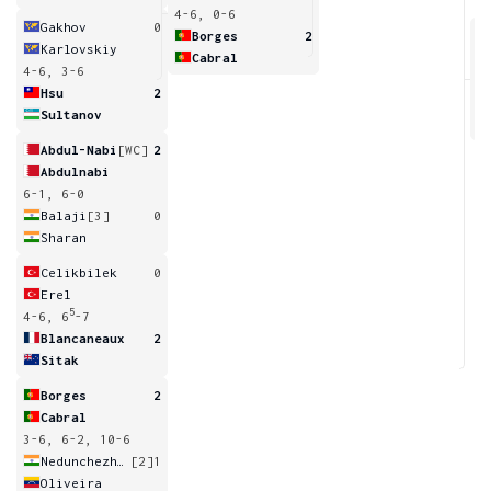
4-6, 0-6
Gakhov
0
Borges
2
Karlovskiy
Cabral
4-6, 3-6
5
Hsu
2
Sultanov
Abdul-Nabi
[WC]
2
Abdulnabi
6-1, 6-0
Balaji
[3]
0
Sharan
Celikbilek
0
Erel
5
4-6, 6
-7
Blancaneaux
2
Sitak
Borges
2
Cabral
3-6, 6-2, 10-6
Nedunchezhiyan
[2]
1
Oliveira