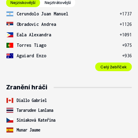
Nejziskovější
Nejztrátovější
Cerundolo Juan Manuel
+1737
Obradovic Andrea
+1126
Eala Alexandra
+1091
Torres Tiago
+975
Aguiard Enzo
+936
Celý žebříček
Zranění hráči
Diallo Gabriel
Tararudee Lanlana
Siniaková Kateřina
Munar Jaume