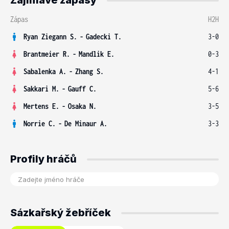
Zajímavé zápasy
Zápas
H2H
Ryan Ziegann S.
-
Gadecki T.
3-0
Brantmeier R.
-
Mandlik E.
0-3
Sabalenka A.
-
Zhang S.
4-1
Sakkari M.
-
Gauff C.
5-6
Mertens E.
-
Osaka N.
3-5
Norrie C.
-
De Minaur A.
3-3
Profily hráčů
Sázkařský žebříček