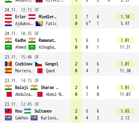
24.11.
12:15
OF
Erler
/
Miedler (1)
2
7
6
1.10
4
Ajdukovic
/
Fatic
0
6
1
5.97
24.11.
10:35
OF
Kadhe
/
Ramanathan (4)
1
6
3
1.01
Ahmed
/
Alhogbani
0
0
1
11.31
23.11.
15:40
OF
Cozbinov
/
Gengel
2
6
6
1.01
Marrero Curbelo
/
Qaed
0
4
2
11.30
23.11.
14:15
OF
Balaji
/
Sharan (3)
2
6
6
1.01
Abdulnabi
/
Abdul-Nabi
0
1
0
11.07
23.11.
12:45
OF
Hsu
/
Sultanov
2
6
6
1.65
Gakhov
/
Karlovskiy
0
4
3
2.12