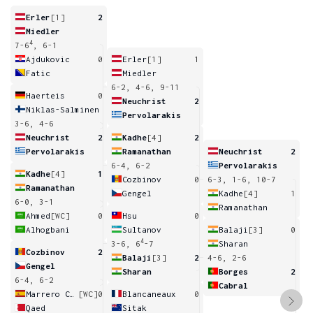
Erler
[1]
2
Miedler
4
7-6
, 6-1
Ajdukovic
0
Erler
[1]
1
Fatic
Miedler
6-2, 4-6, 9-11
Haerteis
0
Neuchrist
2
Niklas-Salminen
Pervolarakis
3-6, 4-6
Neuchrist
2
Kadhe
[4]
2
Pervolarakis
Ramanathan
Neuchrist
2
6-4, 6-2
Pervolarakis
Kadhe
[4]
1
Cozbinov
0
6-3, 1-6, 10-7
Ramanathan
Gengel
Kadhe
[4]
1
6-0, 3-1
Ramanathan
Ahmed
[WC]
0
Hsu
0
Alhogbani
Sultanov
Balaji
[3]
0
4
3-6, 6
-7
Sharan
Cozbinov
2
Balaji
[3]
2
4-6, 2-6
Gengel
Sharan
Borges
2
6-4, 6-2
Cabral
Marrero Curbelo
[WC]
0
Blancaneaux
0
Qaed
Sitak