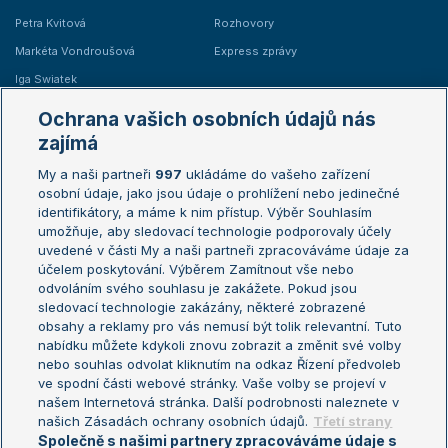
Petra Kvitová
Rozhovory
Markéta Vondroušová
Express zprávy
Iga Swiatek
Marie Bouzková
Ochrana vašich osobních údajů nás
Žebříčky
Kalendář turnajů
zajímá
My a naši partneři
997
ukládáme do vašeho zařízení
Žebříček ATP (muži)
Australian Open
osobní údaje, jako jsou údaje o prohlížení nebo jedinečné
Žebříček WTA (ženy)
French Open
identifikátory, a máme k nim přístup. Výběr Souhlasím
umožňuje, aby sledovací technologie podporovaly účely
Sázkařský žebříček
Wimbledon
uvedené v části My a naši partneři zpracováváme údaje za
US Open
účelem poskytování. Výběrem Zamítnout vše nebo
odvoláním svého souhlasu je zakážete. Pokud jsou
Turnaj mistrů
sledovací technologie zakázány, některé zobrazené
Turnaj mistryň
obsahy a reklamy pro vás nemusí být tolik relevantní. Tuto
Aktualní trendy
nabídku můžete kdykoli znovu zobrazit a změnit své volby
nebo souhlas odvolat kliknutím na odkaz Řízení předvoleb
ve spodní části webové stránky. Vaše volby se projeví v
Fotbalové přestupy
našem Internetová stránka. Další podrobnosti naleznete v
Livesport Daily
našich Zásadách ochrany osobních údajů.
Třetí strany
Společně s našimi partnery zpracováváme údaje s
LS Prague Open