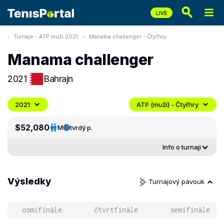
Turnaje - ATP muži 2021
Manama challenger - Čtyřhry
Manama challenger
2021
Bahrajn
2021
ATP (muži) - Čtyřhry
$52,080
M
tvrdý p.
Info o turnaji
Výsledky
Turnajový pavouk
osmifinále
čtvrtfinále
semifinále