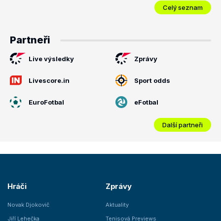
Celý seznam
Partneři
Live výsledky
Zprávy
Livescore.in
Sport odds
EuroFotbal
eFotbal
Další partneři
Hráči
Zprávy
Novak Djokovič
Aktuality
Jiří Lehečka
Tenisová Previews