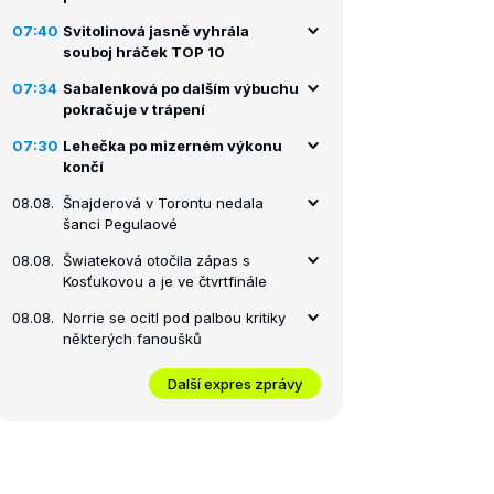
07:40
Svitolinová jasně vyhrála
souboj hráček TOP 10
07:34
Sabalenková po dalším výbuchu
pokračuje v trápení
07:30
Lehečka po mizerném výkonu
končí
08.08.
Šnajderová v Torontu nedala
šanci Pegulaové
08.08.
Šwiateková otočila zápas s
Kosťukovou a je ve čtvrtfinále
08.08.
Norrie se ocitl pod palbou kritiky
některých fanoušků
Další expres zprávy