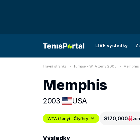
LIVE výsledky
Z
Hlavní stránka
Turnaje - WTA ženy 2003
Memphis -
Memphis
2003
USA
$170,000
WTA (ženy) - Čtyřhry
žen
Výsledky