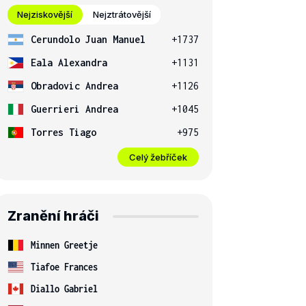
Nejziskovější
Nejztrátovější
Cerundolo Juan Manuel
+1737
Eala Alexandra
+1131
Obradovic Andrea
+1126
Guerrieri Andrea
+1045
Torres Tiago
+975
Celý žebříček
Zranění hráči
Minnen Greetje
Tiafoe Frances
Diallo Gabriel