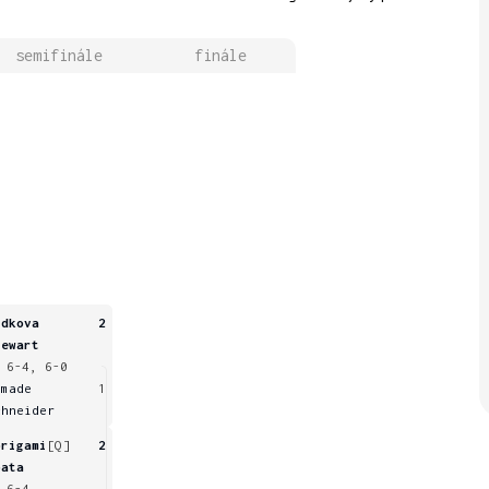
semifinále
finále
idkova
2
tewart
 6-4, 6-0
amade
1
chneider
origami
[Q]
2
bata
 6-4