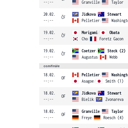
--:--
Granville
/
Taylor
20.02.
Jidkova
/
Stewart
ČF
--:--
Pelletier
/
Washingt
19.02.
Morigami
/
Obata
ČF
--:--
Cho
/
Foretz Gacon
19.02.
Coetzer
/
Steck (2)
ČF
--:--
Augustus
/
Webb
osmifinále
18.02.
Pelletier
/
Washingt
OF
--:--
Asagoe
/
Smith (1)
18.02.
Jidkova
/
Stewart
OF
--:--
Bielik
/
Zvonareva
18.02.
Granville
/
Taylor
OF
--:--
Freye
/
Roesch (4)