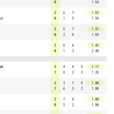
0
1.64
2
6
7
1.65
on
0
1
5
1.99
2
6
7
1.91
0
2
6
1.69
2
6
6
1.42
0
1
3
2.49
on
2
4
6
6
3.17
1
6
2
3
1.26
2
3
7
6
1.80
1
6
5
2
1.80
2
7
6
1.80
0
5
2
1.80