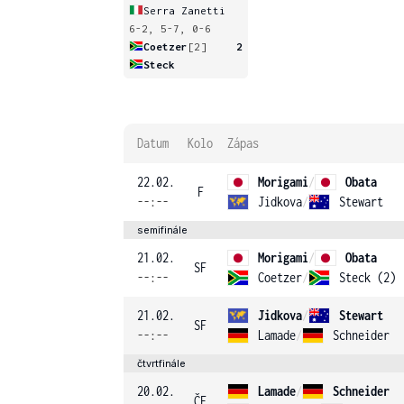
Serra Zanetti
6-2, 5-7, 0-6
Coetzer
[2]
2
Steck
Datum
Kolo
Zápas
22.02.
Morigami
/
Obata
F
--:--
Jidkova
/
Stewart
semifinále
21.02.
Morigami
/
Obata
SF
--:--
Coetzer
/
Steck (2)
21.02.
Jidkova
/
Stewart
SF
--:--
Lamade
/
Schneider
čtvrtfinále
20.02.
Lamade
/
Schneider
ČF