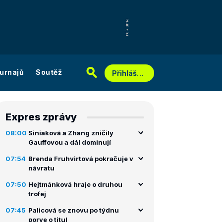
urnajů
Soutěž
Přihlášení
Expres zprávy
08:00
Siniaková a Zhang zničily
Gauffovou a dál dominují
07:54
Brenda Fruhvirtová pokračuje v
návratu
07:50
Hejtmánková hraje o druhou
trofej
07:45
Palicová se znovu po týdnu
porve o titul