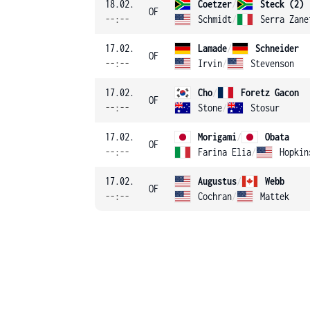
18.02.
Coetzer
/
Steck (2)
OF
--:--
Schmidt
/
Serra Zane
17.02.
Lamade
/
Schneider
OF
--:--
Irvin
/
Stevenson
17.02.
Cho
/
Foretz Gacon
OF
--:--
Stone
/
Stosur
17.02.
Morigami
/
Obata
OF
--:--
Farina Elia
/
Hopkin
17.02.
Augustus
/
Webb
OF
--:--
Cochran
/
Mattek