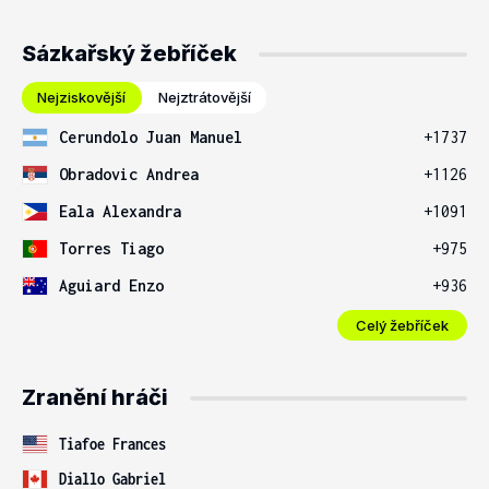
Sázkařský žebříček
Nejziskovější
Nejztrátovější
Cerundolo Juan Manuel
+1737
Obradovic Andrea
+1126
Eala Alexandra
+1091
Torres Tiago
+975
Aguiard Enzo
+936
Celý žebříček
Zranění hráči
Tiafoe Frances
Diallo Gabriel