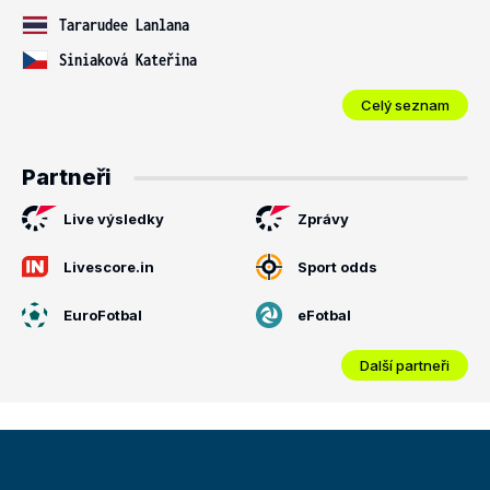
Tararudee Lanlana
Siniaková Kateřina
Celý seznam
Partneři
Live výsledky
Zprávy
Livescore.in
Sport odds
EuroFotbal
eFotbal
Další partneři