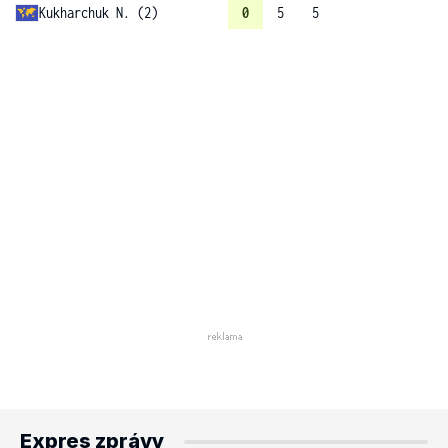
Kukharchuk N. (2)
0
5
5
Expres zprávy