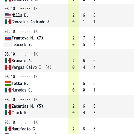
08.10.
--:--
1K
Mills D.
2
6
6
Gonzalez Andrade A.
0
1
1
08.10.
--:--
1K
Frantova M. (7)
2
7
6
Leacock Y.
0
5
4
08.10.
--:--
1K
Bramato A.
2
6
6
Vargas Calvo I. (4)
0
4
4
08.10.
--:--
1K
Totka N.
2
6
6
Muradas C.
0
0
1
08.10.
--:--
1K
Zacarias M. (5)
2
6
6
Clark R.
0
4
3
08.10.
--:--
1K
Manifacio G.
2
6
6