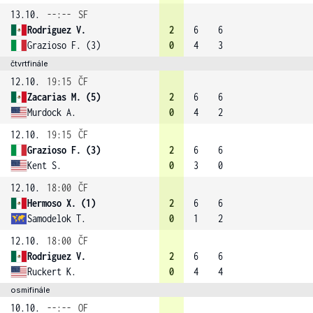
13.10.
--:--
SF
Rodriguez V.
2
6
6
Grazioso F. (3)
0
4
3
čtvrtfinále
12.10.
19:15
ČF
Zacarias M. (5)
2
6
6
Murdock A.
0
4
2
12.10.
19:15
ČF
Grazioso F. (3)
2
6
6
Kent S.
0
3
0
12.10.
18:00
ČF
Hermoso X. (1)
2
6
6
Samodelok T.
0
1
2
12.10.
18:00
ČF
Rodriguez V.
2
6
6
Ruckert K.
0
4
4
osmifinále
10.10.
--:--
OF