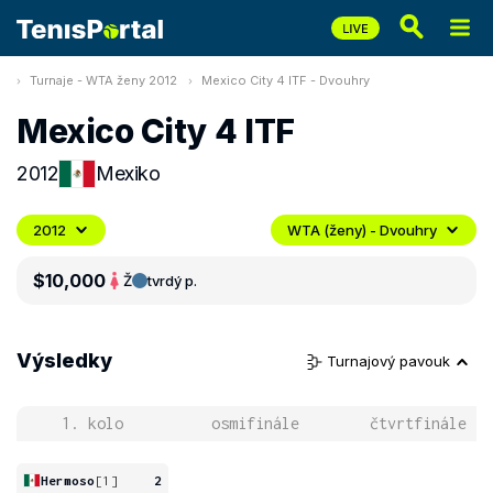
Turnaje - WTA ženy 2012
Mexico City 4 ITF - Dvouhry
Mexico City 4 ITF
2012
Mexiko
2012
WTA (ženy) - Dvouhry
$10,000
Ž
tvrdý p.
Výsledky
Turnajový pavouk
1. kolo
osmifinále
čtvrtfinále
Hermoso
[1]
2