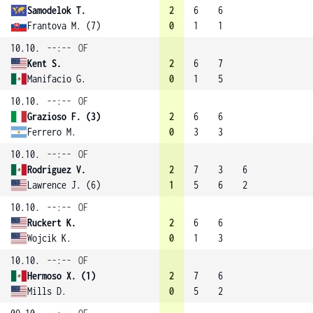
Samodelok T.
2
6
6
Frantova M. (7)
0
1
1
10.10.
--:--
OF
Kent S.
2
6
7
Manifacio G.
0
1
5
10.10.
--:--
OF
Grazioso F. (3)
2
6
6
Ferrero M.
0
3
3
10.10.
--:--
OF
Rodriguez V.
2
7
3
6
Lawrence J. (6)
1
5
6
2
10.10.
--:--
OF
Ruckert K.
2
6
6
Wojcik K.
0
1
3
10.10.
--:--
OF
Hermoso X. (1)
2
7
6
Mills D.
0
5
2