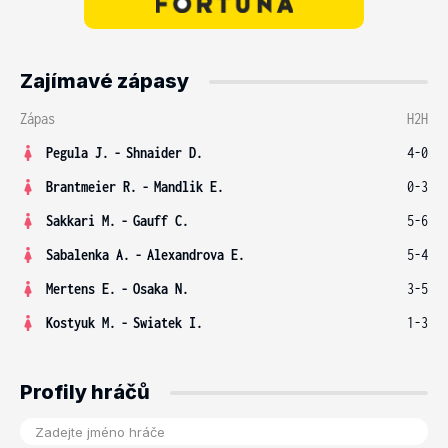
Zajímavé zápasy
Zápas
H2H
Pegula J.
-
Shnaider D.
4-0
Brantmeier R.
-
Mandlik E.
0-3
Sakkari M.
-
Gauff C.
5-6
Sabalenka A.
-
Alexandrova E.
5-4
Mertens E.
-
Osaka N.
3-5
Kostyuk M.
-
Swiatek I.
1-3
Profily hráčů