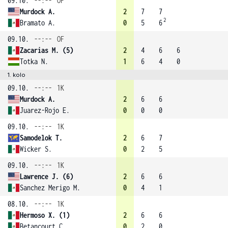
09.10.
--:--
OF
Murdock A.
2
7
7
2
Bramato A.
0
5
6
09.10.
--:--
OF
Zacarias M. (5)
2
4
6
6
Totka N.
1
6
4
0
1. kolo
09.10.
--:--
1K
Murdock A.
2
6
6
Juarez-Rojo E.
0
0
0
09.10.
--:--
1K
Samodelok T.
2
6
7
Wicker S.
0
2
5
09.10.
--:--
1K
Lawrence J. (6)
2
6
6
Sanchez Merigo M.
0
4
1
08.10.
--:--
1K
Hermoso X. (1)
2
6
6
Betancourt C.
0
2
0