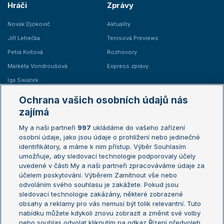
Hráči
Zprávy
Novak Djokovič
Aktuality
Jiří Lehečka
Tenisová Previews
Petra Kvitová
Rozhovory
Markéta Vondroušová
Express zprávy
Iga Swiatek
Marie Bouzková
Ochrana vašich osobních údajů nás
Žebříčky
Kalendář turnajů
zajímá
My a naši partneři
997
ukládáme do vašeho zařízení
Žebříček ATP (muži)
Australian Open
osobní údaje, jako jsou údaje o prohlížení nebo jedinečné
Žebříček WTA (ženy)
French Open
identifikátory, a máme k nim přístup. Výběr Souhlasím
umožňuje, aby sledovací technologie podporovaly účely
Sázkařský žebříček
Wimbledon
uvedené v části My a naši partneři zpracováváme údaje za
US Open
účelem poskytování. Výběrem Zamítnout vše nebo
odvoláním svého souhlasu je zakážete. Pokud jsou
Turnaj mistrů
sledovací technologie zakázány, některé zobrazené
Turnaj mistryň
obsahy a reklamy pro vás nemusí být tolik relevantní. Tuto
Aktualní trendy
nabídku můžete kdykoli znovu zobrazit a změnit své volby
nebo souhlas odvolat kliknutím na odkaz Řízení předvoleb