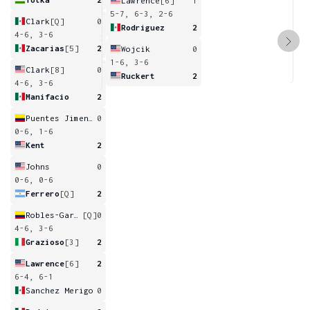
Lawrence
[6]
1
5-7, 6-3, 2-6
Clark
[Q]
0
Rodriguez
2
4-6, 3-6
Zacarias
[5]
2
Wojcik
0
1-6, 3-6
Clark
[8]
0
Ruckert
2
4-6, 3-6
Manifacio
2
Puentes Jimenez
0
0-6, 1-6
Kent
2
Johns
0
0-6, 0-6
Ferrero
[Q]
2
Robles-Garcia
[Q]
0
4-6, 3-6
Grazioso
[3]
2
Lawrence
[6]
2
6-4, 6-1
Sanchez Merigo
0