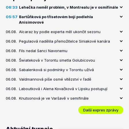
06:33
Lehečka neměl problém, v Montrealu je v osmifinále
05:57
Bartůňková po třísetovém boji podlehla
Anisimovové
06.08.
Alcaraz by podle experta měl ukončit sezonu
06.08.
Pegulaová nadělila přemožitelce Siniakové kanára
06.08.
Fils nedal šanci Navonemu
06.08.
Šwiateková v Torontu smetla Golubicovou
06.08.
Sabalenková si podmínky v Torontu užívá
06.08.
Valdmannová píše osmé vítězství v řadě
06.08.
Laboutková i Alena Kovačková v Lipsku postupují
06.08.
Knutsonová je ve Varšavě v semifinále
Další expres zprávy