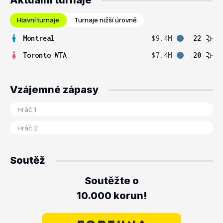
Aktuální turnaje
Hlavní turnaje
Turnaje nižší úrovně
Montreal
$9.4M
22
Toronto WTA
$7.4M
20
Vzájemné zápasy
Soutěž
Soutěžte o
10.000 korun!