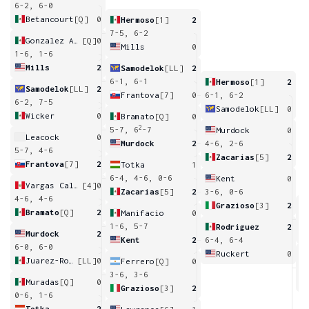
6-2, 6-0
Betancourt
[Q]
0
Hermoso
[1]
2
7-5, 6-2
Gonzalez Andrade
[Q]
0
Mills
0
1-6, 1-6
Mills
2
Samodelok
[LL]
2
6-1, 6-1
Hermoso
[1]
2
Samodelok
[LL]
2
Frantova
[7]
0
6-1, 6-2
6-2, 7-5
Samodelok
[LL]
0
Wicker
0
Bramato
[Q]
0
2
5-7, 6
-7
Murdock
0
Leacock
0
Murdock
2
4-6, 2-6
5-7, 4-6
Zacarias
[5]
2
Frantova
[7]
2
Totka
1
6-4, 4-6, 0-6
Kent
0
Vargas Calvo
[4]
0
Zacarias
[5]
2
3-6, 0-6
4-6, 4-6
Grazioso
[3]
2
Bramato
[Q]
2
Manifacio
0
4
1-6, 5-7
Rodriguez
2
Murdock
2
Kent
2
6-4, 6-4
6-0, 6-0
Ruckert
0
Juarez-Rojo
[LL]
0
Ferrero
[Q]
0
4
3-6, 3-6
Muradas
[Q]
0
Grazioso
[3]
2
0-6, 1-6
Totka
2