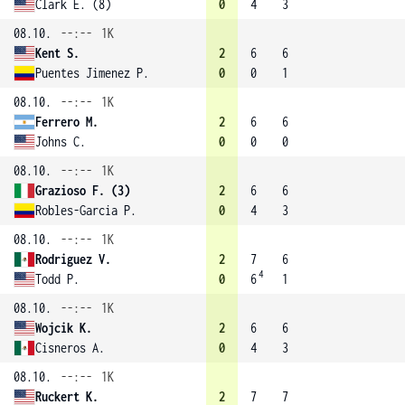
Clark E. (8)
0
4
3
08.10.
--:--
1K
Kent S.
2
6
6
Puentes Jimenez P.
0
0
1
08.10.
--:--
1K
Ferrero M.
2
6
6
Johns C.
0
0
0
08.10.
--:--
1K
Grazioso F. (3)
2
6
6
Robles-Garcia P.
0
4
3
08.10.
--:--
1K
Rodriguez V.
2
7
6
4
Todd P.
0
6
1
08.10.
--:--
1K
Wojcik K.
2
6
6
Cisneros A.
0
4
3
08.10.
--:--
1K
Ruckert K.
2
7
7