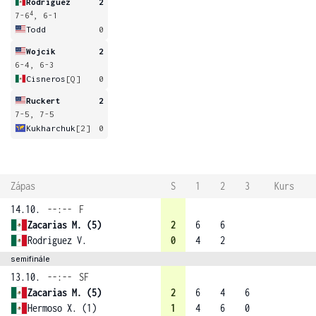
Rodriguez
2
4
7-6
, 6-1
Todd
0
Wojcik
2
6-4, 6-3
Cisneros
[Q]
0
Ruckert
2
7-5, 7-5
Kukharchuk
[2]
0
Zápas
S
1
2
3
Kurs
14.10.
--:--
F
Zacarias M. (5)
2
6
6
Rodriguez V.
0
4
2
semifinále
13.10.
--:--
SF
Zacarias M. (5)
2
6
4
6
Hermoso X. (1)
1
4
6
0