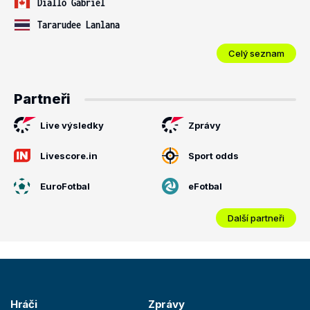
Diallo Gabriel
Tararudee Lanlana
Celý seznam
Partneři
Live výsledky
Zprávy
Livescore.in
Sport odds
EuroFotbal
eFotbal
Další partneři
Hráči
Zprávy