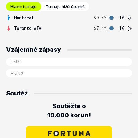
Hlavní turnaje
Turnaje nižší úrovně
Montreal
$9.4M
10
Toronto WTA
$7.4M
10
Vzájemné zápasy
Soutěž
Soutěžte o
10.000 korun!