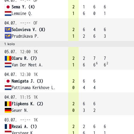
04.07.
--:--
OF
Sema Y. (4)
2
1
6
6
Lemoine Q.
1
6
0
1
04.07.
--:--
OF
Solovieva V. (8)
2
6
4
6
Prudnikava P.
1
2
6
3
1. kolo
05.07.
12:00
1K
Olaru R. (7)
2
2
7
7
6
2
Van Der Meet A.
1
6
6
6
04.07.
12:30
1K
Namigata J. (3)
2
6
6
Pattinama Kerkhove L.
0
4
4
04.07.
11:15
1K
Flipkens K. (2)
2
6
6
Geuer N.
0
3
2
03.07.
--:--
1K
Rezai A. (1)
2
2
6
6
Versteeg K.
1
6
1
1