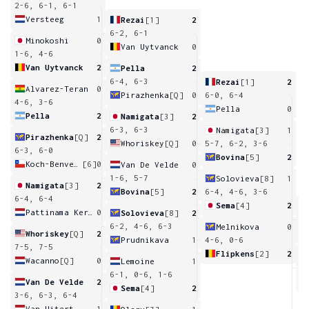
2-6, 6-1, 6-1
Versteeg
1
Rezai
[1]
2
6-2, 6-1
Minokoshi
0
Van Uytvanck
0
1-6, 4-6
Van Uytvanck
2
Pella
2
6-4, 6-3
Rezai
[1]
2
Alvarez-Teran
0
Pirazhenka
[Q]
0
6-0, 6-4
4-6, 3-6
Pella
0
Pella
2
Namigata
[3]
2
6-3, 6-3
Namigata
[3]
1
Pirazhenka
[Q]
2
Whoriskey
[Q]
0
5-7, 6-2, 3-6
6-3, 6-0
Bovina
[5]
2
Koch-Benvenuto
[6]
0
Van De Velde
0
1-6, 5-7
Solovieva
[8]
1
Namigata
[3]
2
Bovina
[5]
2
6-4, 4-6, 3-6
6-4, 6-4
Sema
[4]
2
Pattinama Kerkhove
0
Solovieva
[8]
2
6
6-2, 4-6, 6-3
Melnikova
0
Whoriskey
[Q]
2
Prudnikava
1
4-6, 0-6
7-5, 7-5
Flipkens
[2]
2
Wacanno
[Q]
0
Lemoine
1
6
6-1, 0-6, 1-6
Van De Velde
2
Sema
[4]
2
3-6, 6-3, 6-4
Van Uitert
1