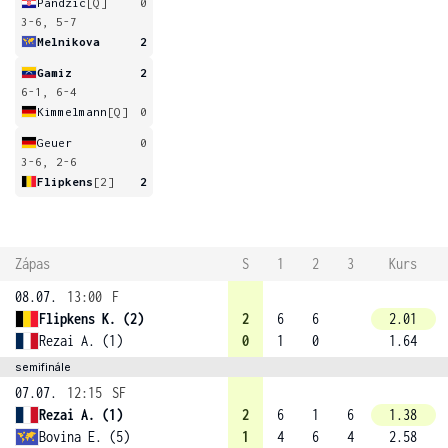
Pandzic
[Q]
0
3-6, 5-7
Melnikova
2
Gamiz
2
6-1, 6-4
Kimmelmann
[Q]
0
Geuer
0
3-6, 2-6
Flipkens
[2]
2
Zápas
S
1
2
3
Kurs
08.07.
13:00
F
Flipkens K. (2)
2
6
6
2.01
Rezai A. (1)
0
1
0
1.64
semifinále
07.07.
12:15
SF
Rezai A. (1)
2
6
1
6
1.38
Bovina E. (5)
1
4
6
4
2.58