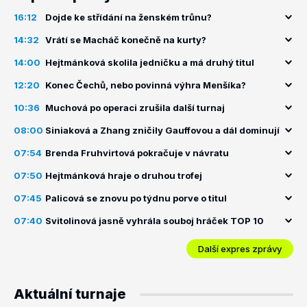
16:12
Dojde ke střídání na ženském trůnu?
14:32
Vrátí se Macháč konečně na kurty?
14:00
Hejtmánková skolila jedničku a má druhý titul
12:20
Konec Čechů, nebo povinná výhra Menšíka?
10:36
Muchová po operaci zrušila další turnaj
08:00
Siniaková a Zhang zničily Gauffovou a dál dominují
07:54
Brenda Fruhvirtová pokračuje v návratu
07:50
Hejtmánková hraje o druhou trofej
07:45
Palicová se znovu po týdnu porve o titul
07:40
Svitolinová jasně vyhrála souboj hráček TOP 10
Další expres zprávy
Aktuální turnaje