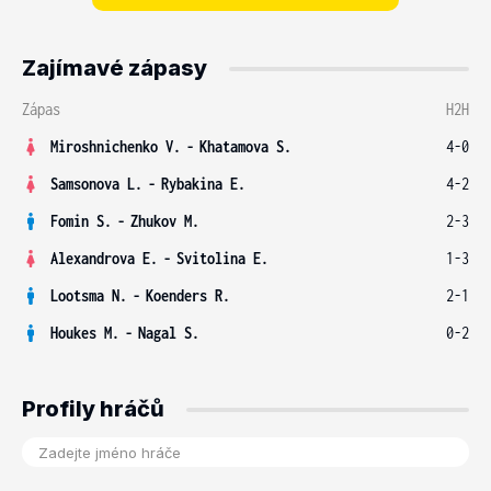
Zajímavé zápasy
Zápas
H2H
Miroshnichenko V.
-
Khatamova S.
4-0
Samsonova L.
-
Rybakina E.
4-2
Fomin S.
-
Zhukov M.
2-3
Alexandrova E.
-
Svitolina E.
1-3
Lootsma N.
-
Koenders R.
2-1
Houkes M.
-
Nagal S.
0-2
Profily hráčů