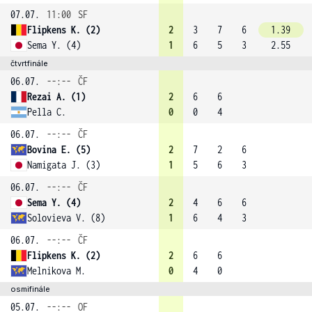
07.07.
11:00
SF
Flipkens K. (2)
2
3
7
6
1.39
Sema Y. (4)
1
6
5
3
2.55
čtvrtfinále
06.07.
--:--
ČF
Rezai A. (1)
2
6
6
Pella C.
0
0
4
06.07.
--:--
ČF
Bovina E. (5)
2
7
2
6
Namigata J. (3)
1
5
6
3
06.07.
--:--
ČF
Sema Y. (4)
2
4
6
6
Solovieva V. (8)
1
6
4
3
06.07.
--:--
ČF
Flipkens K. (2)
2
6
6
Melnikova M.
0
4
0
osmifinále
05.07.
--:--
OF