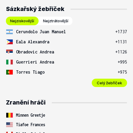
Sázkařský žebříček
Nejziskovější
Nejztrátovější
Cerundolo Juan Manuel
+1737
Eala Alexandra
+1131
Obradovic Andrea
+1126
Guerrieri Andrea
+995
Torres Tiago
+975
Celý žebříček
Zranění hráči
Minnen Greetje
Tiafoe Frances