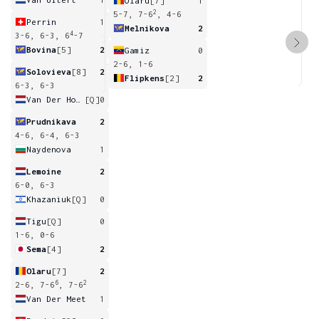
Olaru
[7]
1
2
5-7, 7-6
, 4-6
Perrin
1
Melnikova
2
4
3-6, 6-3, 6
-7
Bovina
[5]
2
Gamiz
0
2-6, 1-6
Solovieva
[8]
2
Flipkens
[2]
2
6-3, 6-3
Van Der Hoek
[Q]
0
Prudnikava
2
4-6, 6-4, 6-3
Naydenova
1
Lemoine
2
6-0, 6-3
Khazaniuk
[Q]
0
Tigu
[Q]
0
1-6, 0-6
Sema
[4]
2
Olaru
[7]
2
6
2
2-6, 7-6
, 7-6
Van Der Meet
1