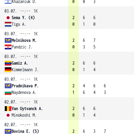
Khazaniuk D.
0
0
3
03.07.
--:--
1K
Sema Y. (4)
2
6
6
Tigu A.
0
1
0
03.07.
--:--
1K
Melnikova M.
2
6
7
Pandzic J.
0
3
5
03.07.
--:--
1K
Gamiz A.
2
6
6
Kimmelmann J.
0
1
4
03.07.
--:--
1K
Prudnikava P.
2
4
6
6
Naydenova A.
1
6
4
3
02.07.
--:--
1K
Van Uytvanck A.
2
6
6
Minokoshi M.
0
1
4
02.07.
--:--
1K
Bovina E. (5)
2
6
3
7