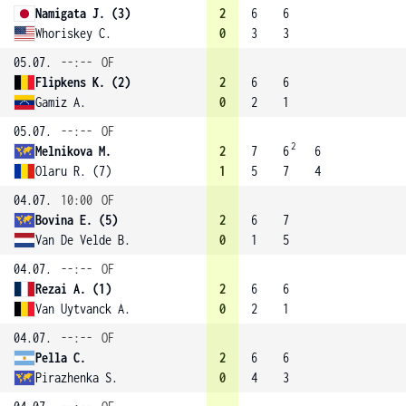
Namigata J. (3)
2
6
6
Whoriskey C.
0
3
3
05.07.
--:--
OF
Flipkens K. (2)
2
6
6
Gamiz A.
0
2
1
05.07.
--:--
OF
2
Melnikova M.
2
7
6
6
Olaru R. (7)
1
5
7
4
04.07.
10:00
OF
Bovina E. (5)
2
6
7
Van De Velde B.
0
1
5
04.07.
--:--
OF
Rezai A. (1)
2
6
6
Van Uytvanck A.
0
2
1
04.07.
--:--
OF
Pella C.
2
6
6
Pirazhenka S.
0
4
3