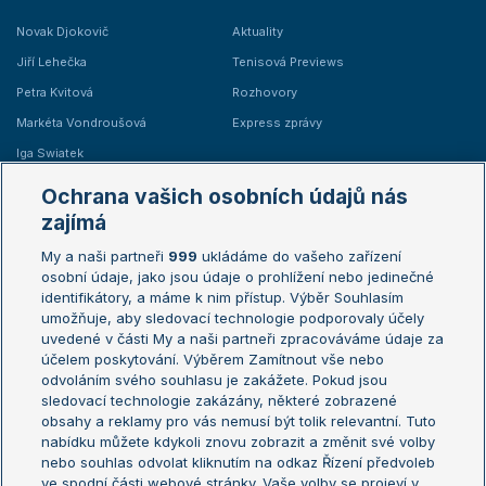
Novak Djokovič
Aktuality
Jiří Lehečka
Tenisová Previews
Petra Kvitová
Rozhovory
Markéta Vondroušová
Express zprávy
Iga Swiatek
Marie Bouzková
Ochrana vašich osobních údajů nás
Žebříčky
Kalendář turnajů
zajímá
My a naši partneři
999
ukládáme do vašeho zařízení
Žebříček ATP (muži)
Australian Open
osobní údaje, jako jsou údaje o prohlížení nebo jedinečné
Žebříček WTA (ženy)
French Open
identifikátory, a máme k nim přístup. Výběr Souhlasím
umožňuje, aby sledovací technologie podporovaly účely
Sázkařský žebříček
Wimbledon
uvedené v části My a naši partneři zpracováváme údaje za
US Open
účelem poskytování. Výběrem Zamítnout vše nebo
odvoláním svého souhlasu je zakážete. Pokud jsou
Turnaj mistrů
sledovací technologie zakázány, některé zobrazené
Turnaj mistryň
obsahy a reklamy pro vás nemusí být tolik relevantní. Tuto
Aktualní trendy
nabídku můžete kdykoli znovu zobrazit a změnit své volby
nebo souhlas odvolat kliknutím na odkaz Řízení předvoleb
ve spodní části webové stránky. Vaše volby se projeví v
Fotbalové přestupy