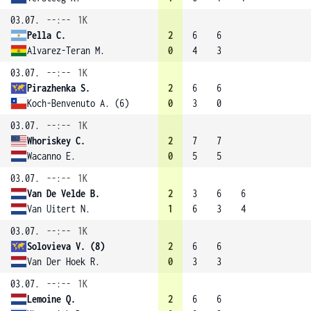
03.07.
--:--
1K
Pella C.
2
6
6
Alvarez-Teran M.
0
4
3
03.07.
--:--
1K
Pirazhenka S.
2
6
6
Koch-Benvenuto A. (6)
0
3
0
03.07.
--:--
1K
Whoriskey C.
2
7
7
Wacanno E.
0
5
5
03.07.
--:--
1K
Van De Velde B.
2
3
6
6
Van Uitert N.
1
6
3
4
03.07.
--:--
1K
Solovieva V. (8)
2
6
6
Van Der Hoek R.
0
3
3
03.07.
--:--
1K
Lemoine Q.
2
6
6