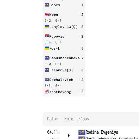
Lopes
1
Keen
2
6-2, 6-1
Uzhylovska
[Q]
0
Popovic
2
6-4, 6-4
Kosyk
0
Lapushchenkova
2
6-0, 6-1
Hasanova
[Q]
0
Dzehalevich
2
6-3, 6-4
Keothavong
0
Datum
Kolo
Zápas
04.11.
Rodina Evgeniya
F
--:--
Pavlyuchenkova Anastasia