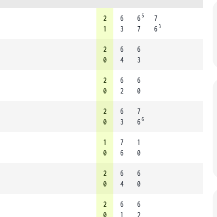
5
2
6
6
7
3
1
3
7
6
2
6
6
0
4
3
2
6
6
0
2
0
2
6
7
6
0
3
6
1
7
1
0
6
0
2
6
6
0
4
0
2
6
6
0
1
2