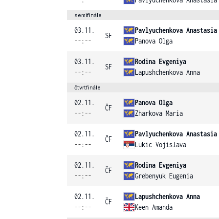
semifinále
03.11.
Pavlyuchenkova Anastasia
SF
--:--
Panova Olga
03.11.
Rodina Evgeniya
SF
--:--
Lapushchenkova Anna
čtvrtfinále
02.11.
Panova Olga
ČF
--:--
Zharkova Maria
02.11.
Pavlyuchenkova Anastasia
ČF
--:--
Lukic Vojislava
02.11.
Rodina Evgeniya
ČF
--:--
Grebenyuk Eugenia
02.11.
Lapushchenkova Anna
ČF
--:--
Keen Amanda