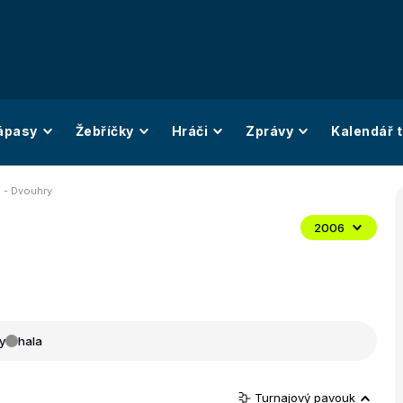
ápasy
Žebříčky
Hráči
Zprávy
Kalendář t
F - Dvouhry
2006
y
hala
Turnajový pavouk