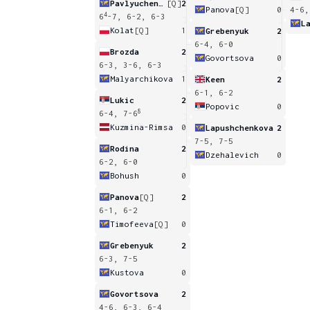
Pavlyuchenkova
[Q]
2
Panova
[Q]
0
4-6,
4
6
-7, 6-2, 6-3
L
Kolat
[Q]
1
Grebenyuk
2
6-4, 6-0
Brozda
2
Govortsova
0
6-3, 3-6, 6-3
Malyarchikova
1
Keen
2
6-1, 6-2
Lukic
2
Popovic
0
8
6-4, 7-6
Kuzmina-Rimsa
0
Lapushchenkova
2
7-5, 7-5
Rodina
2
Dzehalevich
0
6-2, 6-0
Bohush
0
Panova
[Q]
2
6-1, 6-2
Timofeeva
[Q]
0
Grebenyuk
2
6-3, 7-5
Kustova
0
Govortsova
2
4-6, 6-3, 6-4