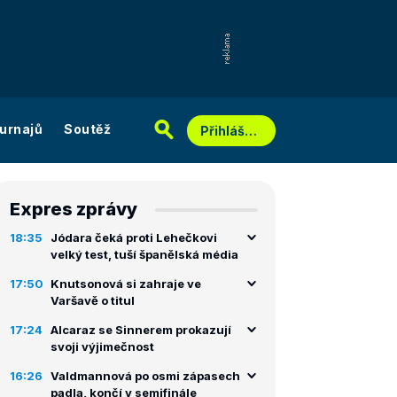
urnajů
Soutěž
Přihlášení
Expres zprávy
18:35
Jódara čeká proti Lehečkovi
velký test, tuší španělská média
17:50
Knutsonová si zahraje ve
Varšavě o titul
17:24
Alcaraz se Sinnerem prokazují
svoji výjimečnost
16:26
Valdmannová po osmi zápasech
padla, končí v semifinále