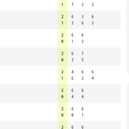
1
7
2
3
2
6
3
6
1
3
6
3
2
6
6
0
1
2
2
6
7
0
3
5
2
4
6
6
1
6
3
4
2
6
6
0
4
4
2
6
6
0
0
1
2
6
6