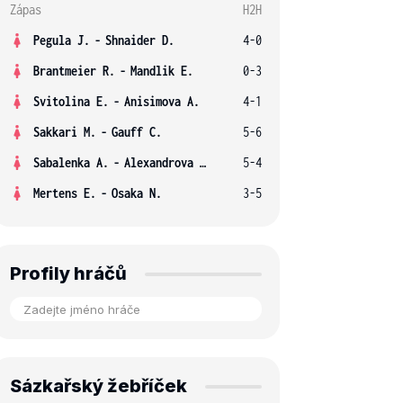
Zápas
H2H
Pegula J.
-
Shnaider D.
4-0
Brantmeier R.
-
Mandlik E.
0-3
Svitolina E.
-
Anisimova A.
4-1
Sakkari M.
-
Gauff C.
5-6
Sabalenka A.
-
Alexandrova E.
5-4
Mertens E.
-
Osaka N.
3-5
Profily hráčů
Sázkařský žebříček