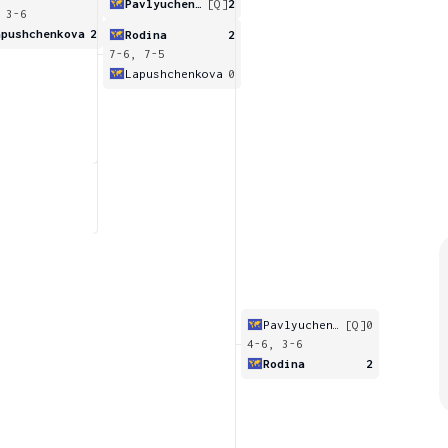
Pavlyuchenkova
[Q]
2
 3-6
apushchenkova
2
Rodina
2
7-6, 7-5
Lapushchenkova
0
Pavlyuchenkova
[Q]
0
4-6, 3-6
Rodina
2