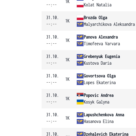
1K
--:--
Kolat Natalia
31.10.
Brozda Olga
1K
--:--
Malyarchikova Aleksandra
31.10.
Panova Alexandra
1K
--:--
Timofeeva Varvara
31.10.
Grebenyuk Eugenia
1K
--:--
Kustova Daria
31.10.
Govortsova Olga
1K
--:--
Lopes Ekaterina
31.10.
Popovic Andrea
1K
--:--
Kosyk Galyna
31.10.
Lapushchenkova Anna
1K
--:--
Hasanova Elina
31.10.
Dzehalevich Ekaterina