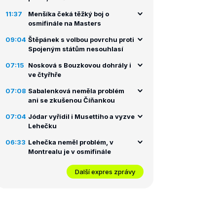
11:37
Menšíka čeká těžký boj o
osmifinále na Masters
09:04
Štěpánek s volbou povrchu proti
Spojeným státům nesouhlasí
07:15
Nosková s Bouzkovou dohrály i
ve čtyřhře
07:08
Sabalenková neměla problém
ani se zkušenou Číňankou
07:04
Jódar vyřídil i Musettiho a vyzve
Lehečku
06:33
Lehečka neměl problém, v
Montrealu je v osmifinále
Další expres zprávy