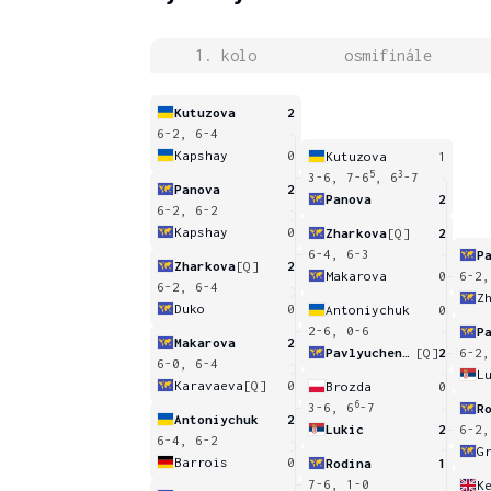
1. kolo
osmifinále
Kutuzova
2
6-2, 6-4
Kapshay
0
Kutuzova
1
5
3
3-6, 7-6
, 6
-7
Panova
2
Panova
2
6-2, 6-2
Kapshay
0
Zharkova
[Q]
2
6-4, 6-3
P
Zharkova
[Q]
2
Makarova
0
6-2,
6-2, 6-4
Z
Duko
0
Antoniychuk
0
2-6, 0-6
Makarova
2
Pavlyuchenkova
[Q]
2
6-2,
6-0, 6-4
L
Karavaeva
[Q]
0
Brozda
0
6
3-6, 6
-7
R
Antoniychuk
2
Lukic
2
6-2,
6-4, 6-2
G
Barrois
0
Rodina
1
7-6, 1-0
K