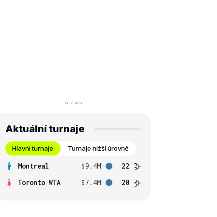
Aktuální turnaje
Hlavní turnaje
Turnaje nižší úrovně
Montreal
$9.4M
22
Toronto WTA
$7.4M
20