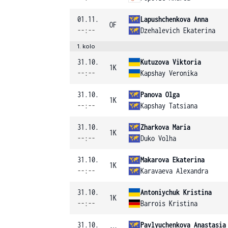
01.11.
Lapushchenkova Anna
OF
--:--
Dzehalevich Ekaterina
1. kolo
31.10.
Kutuzova Viktoria
1K
--:--
Kapshay Veronika
31.10.
Panova Olga
1K
--:--
Kapshay Tatsiana
31.10.
Zharkova Maria
1K
--:--
Duko Volha
31.10.
Makarova Ekaterina
1K
--:--
Karavaeva Alexandra
31.10.
Antoniychuk Kristina
1K
--:--
Barrois Kristina
31.10.
Pavlyuchenkova Anastasia