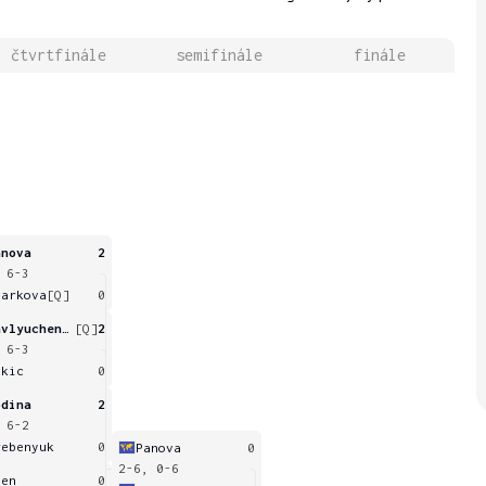
čtvrtfinále
semifinále
finále
anova
2
 6-3
harkova
[Q]
0
Pavlyuchenkova
[Q]
2
 6-3
ukic
0
odina
2
 6-2
rebenyuk
0
Panova
0
2-6, 0-6
een
0