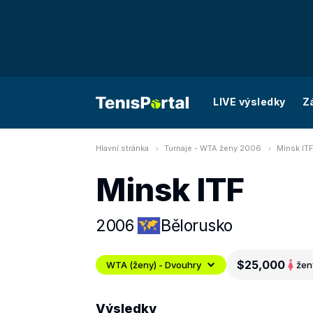
LIVE výsledky
Z
Hlavní stránka
Turnaje - WTA ženy 2006
Minsk IT
Minsk ITF
2006
Bělorusko
$25,000
WTA (ženy) - Dvouhry
žen
Výsledky