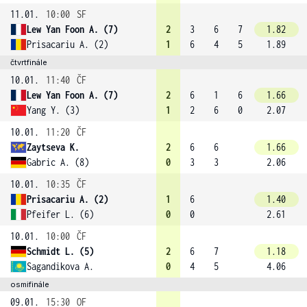
11.01.
10:00
SF
Lew Yan Foon A. (7)
2
3
6
7
1.82
Prisacariu A. (2)
1
6
4
5
1.89
čtvrtfinále
10.01.
11:40
ČF
Lew Yan Foon A. (7)
2
6
1
6
1.66
Yang Y. (3)
1
2
6
0
2.07
10.01.
11:20
ČF
Zaytseva K.
2
6
6
1.66
Gabric A. (8)
0
3
3
2.06
10.01.
10:35
ČF
Prisacariu A. (2)
1
6
1.40
Pfeifer L. (6)
0
0
2.61
10.01.
10:00
ČF
Schmidt L. (5)
2
6
7
1.18
Sagandikova A.
0
4
5
4.06
osmifinále
09.01.
15:30
OF