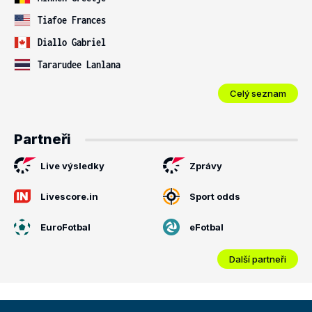
Tiafoe Frances
Diallo Gabriel
Tararudee Lanlana
Celý seznam
Partneři
Live výsledky
Zprávy
Livescore.in
Sport odds
EuroFotbal
eFotbal
Další partneři