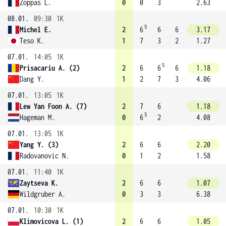
Zoppas L.
0
0
3
2.63
08.01.
09:30
1K
5
Michel E.
2
6
6
6
3.17
Teso K.
1
7
3
2
1.27
07.01.
14:05
1K
5
Prisacariu A. (2)
2
6
6
6
1.18
Dang Y.
1
2
7
3
4.06
07.01.
13:05
1K
Lew Yan Foon A. (7)
2
7
6
1.18
5
Hageman M.
0
6
2
4.08
07.01.
13:05
1K
Yang Y. (3)
2
6
6
2.20
Radovanovic N.
0
1
2
1.58
07.01.
11:40
1K
Zaytseva K.
2
6
6
1.07
Wildgruber A.
0
3
3
6.38
07.01.
10:30
1K
Klimovicova L. (1)
2
6
6
1.05