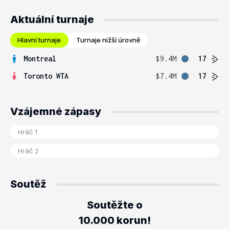
Aktuální turnaje
Hlavní turnaje
Turnaje nižší úrovně
Montreal
$9.4M
17
Toronto WTA
$7.4M
17
Vzájemné zápasy
Soutěž
Soutěžte o
10.000 korun!