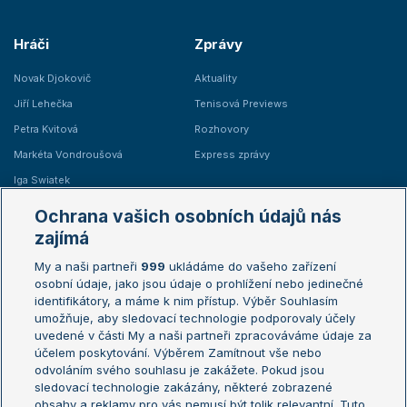
Hráči
Zprávy
Novak Djokovič
Aktuality
Jiří Lehečka
Tenisová Previews
Petra Kvitová
Rozhovory
Markéta Vondroušová
Express zprávy
Iga Swiatek
Marie Bouzková
Ochrana vašich osobních údajů nás
Žebříčky
Kalendář turnajů
zajímá
My a naši partneři
999
ukládáme do vašeho zařízení
Žebříček ATP (muži)
Australian Open
osobní údaje, jako jsou údaje o prohlížení nebo jedinečné
Žebříček WTA (ženy)
French Open
identifikátory, a máme k nim přístup. Výběr Souhlasím
umožňuje, aby sledovací technologie podporovaly účely
Sázkařský žebříček
Wimbledon
uvedené v části My a naši partneři zpracováváme údaje za
US Open
účelem poskytování. Výběrem Zamítnout vše nebo
odvoláním svého souhlasu je zakážete. Pokud jsou
Turnaj mistrů
sledovací technologie zakázány, některé zobrazené
Turnaj mistryň
obsahy a reklamy pro vás nemusí být tolik relevantní. Tuto