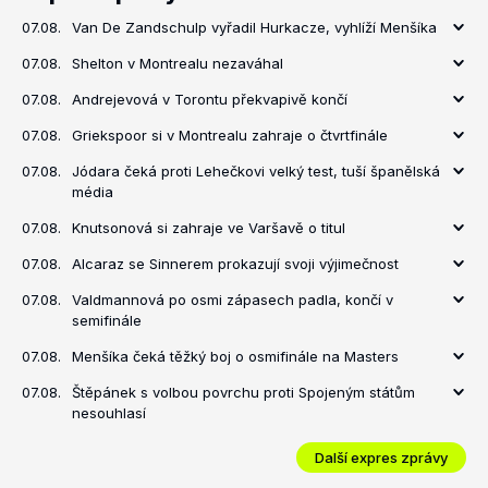
07.08.
Van De Zandschulp vyřadil Hurkacze, vyhlíží Menšíka
07.08.
Shelton v Montrealu nezaváhal
07.08.
Andrejevová v Torontu překvapivě končí
07.08.
Griekspoor si v Montrealu zahraje o čtvrtfinále
07.08.
Jódara čeká proti Lehečkovi velký test, tuší španělská
média
07.08.
Knutsonová si zahraje ve Varšavě o titul
07.08.
Alcaraz se Sinnerem prokazují svoji výjimečnost
07.08.
Valdmannová po osmi zápasech padla, končí v
semifinále
07.08.
Menšíka čeká těžký boj o osmifinále na Masters
07.08.
Štěpánek s volbou povrchu proti Spojeným státům
nesouhlasí
Další expres zprávy