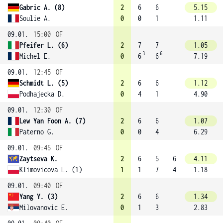
Gabric A. (8)
2
6
6
5.15
Soulie A.
0
0
1
1.11
09.01.
15:00
OF
Pfeifer L. (6)
2
7
7
1.05
3
6
Michel E.
0
6
6
7.19
09.01.
12:45
OF
Schmidt L. (5)
2
6
6
1.12
Podhajecka D.
0
4
1
4.90
09.01.
12:30
OF
Lew Yan Foon A. (7)
2
6
6
1.07
Paterno G.
0
0
4
6.29
09.01.
09:45
OF
Zaytseva K.
2
6
5
6
4.11
Klimovicova L. (1)
1
1
7
4
1.18
09.01.
09:40
OF
Yang Y. (3)
2
6
6
1.34
Milovanovic E.
0
1
3
2.83