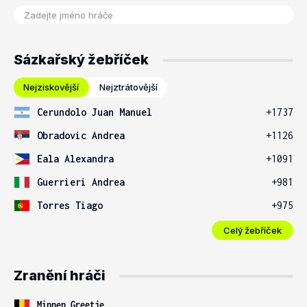
Sázkařský žebříček
Nejziskovější
Nejztrátovější
Cerundolo Juan Manuel
+1737
Obradovic Andrea
+1126
Eala Alexandra
+1091
Guerrieri Andrea
+981
Torres Tiago
+975
Celý žebříček
Zranění hráči
Minnen Greetje