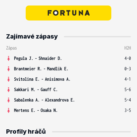
Zajímavé zápasy
Zápas
H2H
Pegula J.
-
Shnaider D.
4-0
Brantmeier R.
-
Mandlik E.
0-3
Svitolina E.
-
Anisimova A.
4-1
Sakkari M.
-
Gauff C.
5-6
Sabalenka A.
-
Alexandrova E.
5-4
Mertens E.
-
Osaka N.
3-5
Profily hráčů