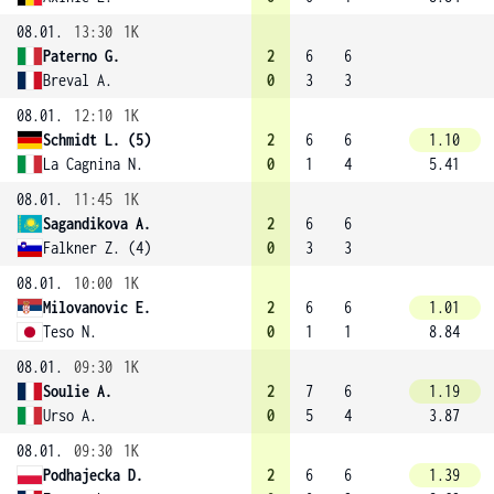
08.01.
13:30
1K
Paterno G.
2
6
6
Breval A.
0
3
3
08.01.
12:10
1K
Schmidt L. (5)
2
6
6
1.10
La Cagnina N.
0
1
4
5.41
08.01.
11:45
1K
Sagandikova A.
2
6
6
Falkner Z. (4)
0
3
3
08.01.
10:00
1K
Milovanovic E.
2
6
6
1.01
Teso N.
0
1
1
8.84
08.01.
09:30
1K
Soulie A.
2
7
6
1.19
Urso A.
0
5
4
3.87
08.01.
09:30
1K
Podhajecka D.
2
6
6
1.39