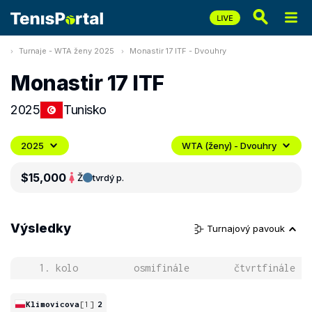
Turnaje - WTA ženy 2025
Monastir 17 ITF - Dvouhry
Monastir 17 ITF
2025
Tunisko
2025
WTA (ženy) - Dvouhry
$15,000
Ž
tvrdý p.
Výsledky
Turnajový pavouk
1. kolo
osmifinále
čtvrtfinále
Klimovicova
[1]
2