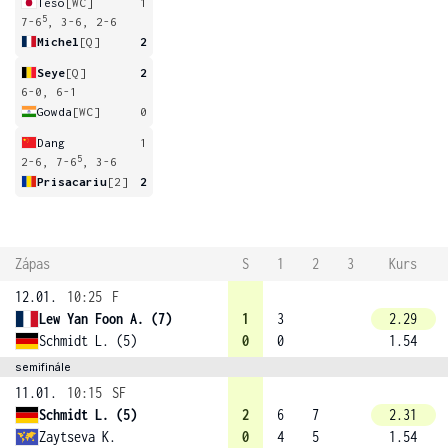
Teso
[WC]
1
5
7-6
, 3-6, 2-6
Michel
[Q]
2
Seye
[Q]
2
6-0, 6-1
Gowda
[WC]
0
Dang
1
5
2-6, 7-6
, 3-6
Prisacariu
[2]
2
Zápas
S
1
2
3
Kurs
12.01.
10:25
F
Lew Yan Foon A. (7)
1
3
2.29
Schmidt L. (5)
0
0
1.54
semifinále
11.01.
10:15
SF
Schmidt L. (5)
2
6
7
2.31
Zaytseva K.
0
4
5
1.54