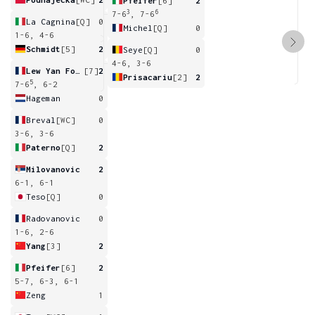
Pfeifer
[6]
2
3
6
7-6
, 7-6
La Cagnina
[Q]
0
Michel
[Q]
0
1-6, 4-6
Schmidt
[5]
2
Seye
[Q]
0
4-6, 3-6
Lew Yan Foon
[7]
2
Prisacariu
[2]
2
5
7-6
, 6-2
Hageman
0
Breval
[WC]
0
3-6, 3-6
Paterno
[Q]
2
Milovanovic
2
6-1, 6-1
Teso
[Q]
0
Radovanovic
0
1-6, 2-6
Yang
[3]
2
Pfeifer
[6]
2
5-7, 6-3, 6-1
Zeng
1