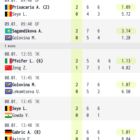
09.01.
09:40
OF
Prisacariu A. (2)
2
6
6
1.09
Seye L.
0
4
3
5.72
09.01.
09:40
OF
Sagandikova A.
2
7
6
3.14
Golovina M.
0
5
4
1.28
1. kolo
08.01.
13:55
1K
Pfeifer L. (6)
2
5
6
6
1.13
Zeng Z.
1
7
3
1
4.82
08.01.
13:45
1K
Golovina M.
2
7
6
1.07
Lekomtseva U.
0
5
2
6.50
08.01.
13:45
1K
Seye L.
2
6
6
Gowda V.
0
0
1
08.01.
13:40
1K
Gabric A. (8)
2
6
6
1.01
Axinie E.
0
0
1
8.84