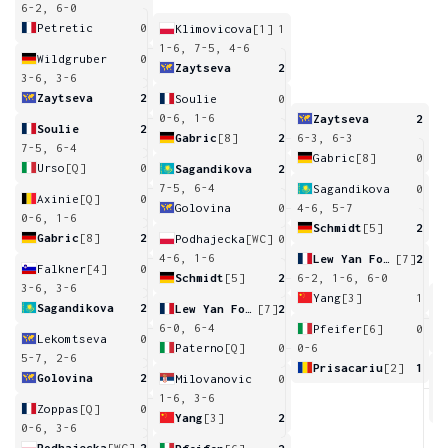
6-2, 6-0
Petretic
0
Klimovicova
[1]
1
1-6, 7-5, 4-6
Wildgruber
0
Zaytseva
2
3-6, 3-6
Zaytseva
2
Soulie
0
0-6, 1-6
Zaytseva
2
Soulie
2
Gabric
[8]
2
6-3, 6-3
7-5, 6-4
Gabric
[8]
0
Urso
[Q]
0
Sagandikova
2
7-5, 6-4
Sagandikova
0
Axinie
[Q]
0
Golovina
0
4-6, 5-7
0-6, 1-6
Schmidt
[5]
2
Gabric
[8]
2
Podhajecka
[WC]
0
4-6, 1-6
Lew Yan Foon
[7]
2
Falkner
[4]
0
Schmidt
[5]
2
6-2, 1-6, 6-0
3-6, 3-6
Yang
[3]
1
Sagandikova
2
Lew Yan Foon
[7]
2
4
6-0, 6-4
Pfeifer
[6]
0
Lekomtseva
0
Paterno
[Q]
0
0-6
5-7, 2-6
Prisacariu
[2]
1
Golovina
2
Milovanovic
0
3
1-6, 3-6
Zoppas
[Q]
0
Yang
[3]
2
0-6, 3-6
Podhajecka
[WC]
2